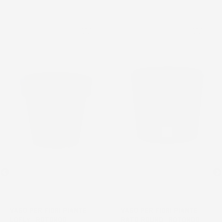
favorite_border
favorite_border
VASO PER FIORI PIANTE
VASO PER FIORI PIANTE
LOFLY | ROTONDO |
RATO ROUND | ROTONDO |