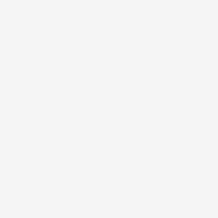
Come posso contattarvi se ho domande?
Quali metodi di pagamento sono disponibili?
Posso restituire il prodotto se non mi piace?
Quali sono le condizioni di reso e cambio
prodotti?
I prodotti hanno garanzia?
Come verifico se il prodotto si adatta al mio
veicolo?