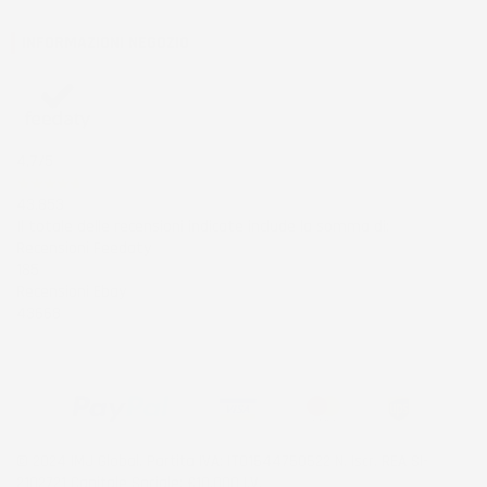
INFORMAZIONI NEGOZIO
4,7
/5
43.853
Il totale delle recensioni indicate include la somma di:
Recensioni Feedaty
185
Recensioni Ebay
43668
© 2024 IMJ Global. Partita IVA: IT01544750522 N. Iscr. REA SI-
2102721 Capitale Sociale: €10.000 I.V.