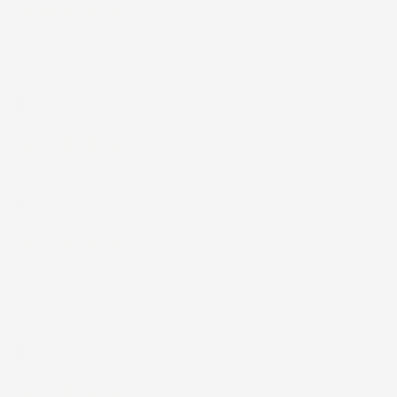
12 Luglio 2026
Prodotti perfetti e di buona qualità. Comunicazione perfetta e
spedizione velocissima. E' stato veramente bello fare acquisti da
voi. Consigliatissimo.
Acquirente verificato
12 Luglio 2026
Eccellente
Acquirente verificato
01 Luglio 2026
la merce ordinata è arrivata perfettamente imballata in meno
di 48 ore, prima di quanto previsto. Anche il post-vendita ha
funzionato ( nel fornire risposte esaustive alle domande
richieste). Complimenti.
Acquirente verificato