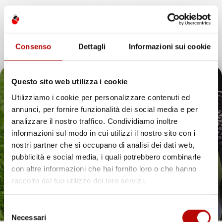
Un Futuro Radiante
IMJ Global SRL è sinonimo di integrità,
qualità e innovazione. Continuando il nostro percorso di
espansione, siamo dedicati ad anticipare e soddisfare le
esigenze dei clienti, assicurando esperienze d’acquisto
Consenso
Dettagli
Informazioni sui cookie
eccezionali e introducendo soluzioni innovative nell’ecosistema
digitale.
Questo sito web utilizza i cookie
Utilizziamo i cookie per personalizzare contenuti ed
annunci, per fornire funzionalità dei social media e per
Il tuo 5% di benvenuto
analizzare il nostro traffico. Condividiamo inoltre
IMJ Global è specializzato in
accessori auto
,
attrezzi da giardino
informazioni sul modo in cui utilizzi il nostro sito con i
e soluzioni per la casa. Ogni categoria offre prodotti mirati,
è già pronto!
nostri partner che si occupano di analisi dei dati web,
compatibili con veicoli specifici o adatti all’uso quotidiano. Il
catalogo comprende
tappetini per auto
,
accessori per veicoli
,
pubblicità e social media, i quali potrebbero combinarle
utensili da giardino
e articoli per organizzare gli spazi in modo
con altre informazioni che hai fornito loro o che hanno
pratico ed efficiente.
raccolto dal tuo utilizzo dei loro servizi.
Hai bisogno di tappetini auto resistenti? Scopri le
nostre soluzioni per ogni stagione
Selezione
Necessari
Proteggere l’interno del veicolo in modo pratico ed elegante è
del