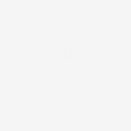
NEWSLETTER
*Accetto i termini di utilizzo generali e la politica sulla
privacy.
Facebook
IL TUO ACCOUNT

LA NOSTRA AZIENDA

ACCESSORI AUTO

CASA E GIARDINO
