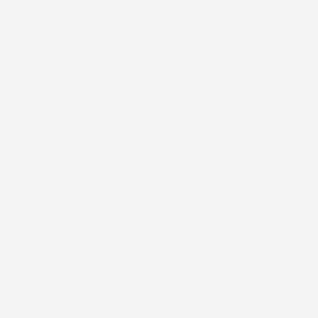
INCLUSO | CISTERNA DA
GIARDINO | DESIGN
Prezzo
169,90 €
MODERNO
Prezzo
164,02 €
-
399,64 €
Grigio
Nero