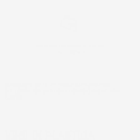
EMISSIONE FATTURA ELETTRONICA
PER LE AZIENDE
ACCESSORI AUTO, ATTREZZI DA GIARDINO E
SOLUZIONI PER LA CASA – NEGOZIO ONLINE IMJ
GLOBAL
VASI IN PLASTICA