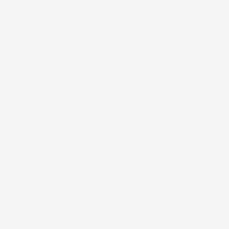
Eccellente
4,7
/5
43.853
recensioni
Il totale delle recensioni indicate include la somma di:
Recensioni Feedaty
185
Recensioni Ebay
43668
Le nostre recensioni a 4 e 5 stelle.
Clicca qui per leggerle tutte >
Precedente
Successivo
4 Giorni Fa
Spedizione veloce Tappetini top
Acquirente verificato