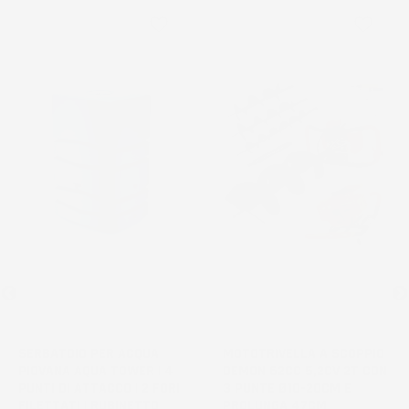
favorite_border
favorite_border
NON
DISPONIBILE
SERBATOIO PER ACQUA
MOTOTRIVELLA A SCOPPIO
PIOVANA AQUA TOWER | 4
DEMON 62CC 5,2CV 2T CON
PUNTI DI ATTACCO | 2 FORI
3 PUNTE Ø10-20CM E
FILETTATI | RUBINETTO
PROLUNGA 47CM