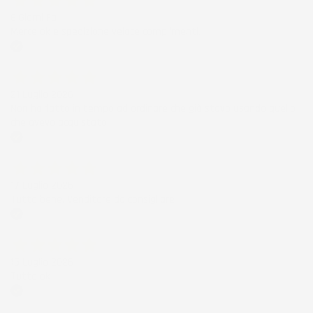
6 Giorni Fa
Merce ok e spedizione veloce complimenti.
Acquirente verificato
21 Luglio 2026
Non ho fatto in tempo ad ordinare che già stavo usando quello
che avevo acquistato
Acquirente verificato
17 Luglio 2026
Tutto bene. Venditore da consigliare
Acquirente verificato
15 Luglio 2026
Tutto ok
Acquirente verificato