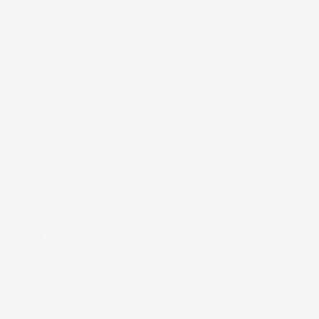
frutto di anni di esperienza nel commercio elettronico e nella
logistica, per assicurare un servizio preciso e professionale.
Per chi cerca
accessori per la casa e il giardino
funzionali, IMJ
Global rappresenta una scelta affidabile e accessibile, sempre in
espansione per soddisfare le esigenze più diverse.
Pagina delle FAQ
La spedizione è veramente sempre gratuita?
Quanto tempo ci vuole per la consegna
dell'ordine?
In quali paesi spedite i prodotti?