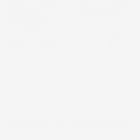
DECORATIVO | IN PLASTICA |
DECORATIVO | IN PLASTICA |
Ø58,2X52,3 CM | DA
DA INTERNO ESTERNO |
INTERNO ESTERNO | NERO |
DESIGN MODERNO
VOLUME 54,7 LITRI |
DESIGN MODERNO
Prezzo
11,11 €
-
42,08 €
Prezzo
31,55 €
-
42,07 €
Bianco
Nero
PRODOTTI DI TENDENZA
3
voti