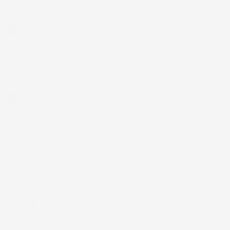
30 Giugno 2026
Ottimo prodotto e spedizione velocissima
Acquirente verificato
28 Giugno 2026
Prodotto abbastanza buono da migliorare la robustezza del
telaio un po' debole per il resto funziona bene al momento.
Acquirente verificato
Chiamaci:
+39 393 803 8255
LUN-VEN 9:00-12:00 / 14:00-17:00
E-mail:
ac@imjglobal.it