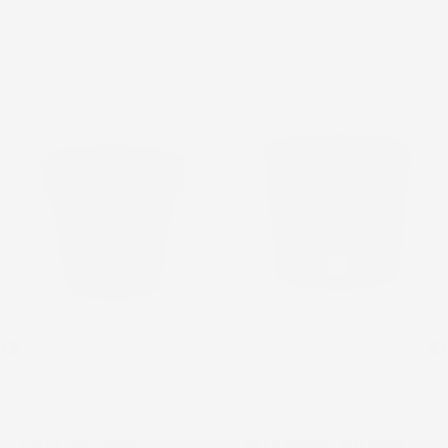
favorite_border
favorite_border
VASO PER FIORI PIANTE
VASO PER FIORI PIANTE
LOFLY | ROTONDO |
RATO ROUND | ROTONDO |