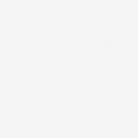
DECORATIVO | IN PLASTICA |
DECORATIVO | IN PLASTICA |
Ø58,2X52,3 CM | DA
DA INTERNO ESTERNO |
INTERNO ESTERNO | NERO |
DESIGN MODERNO
VOLUME 54,7 LITRI |
DESIGN MODERNO
Prezzo
11,11 €
-
42,08 €
Prezzo
31,55 €
-
42,07 €
Bianco
Nero
PRODOTTI DI TENDENZA
3
voti