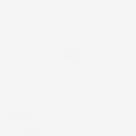
NEWSLETTER
*Accetto i termini di utilizzo generali e la politica sulla
privacy.
Facebook
IL TUO ACCOUNT

LA NOSTRA AZIENDA

ACCESSORI AUTO

CASA E GIARDINO
