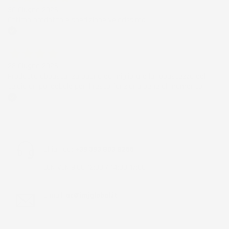
30 Giugno 2026
Ottimo prodotto e spedizione velocissima
Acquirente verificato
28 Giugno 2026
Prodotto abbastanza buono da migliorare la robustezza del
telaio un po' debole per il resto funziona bene al momento.
Acquirente verificato
Chiamaci:
+39 393 803 8255
LUN-VEN 9:00-12:00 / 14:00-17:00
E-mail:
ac@imjglobal.it