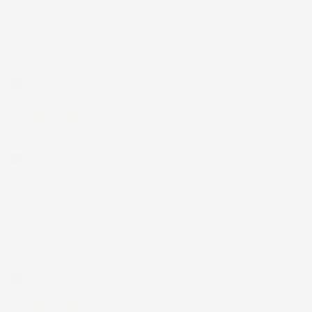
12 Luglio 2026
Prodotti perfetti e di buona qualità. Comunicazione perfetta e
spedizione velocissima. E' stato veramente bello fare acquisti da
voi. Consigliatissimo.
Acquirente verificato
12 Luglio 2026
Eccellente
Acquirente verificato
01 Luglio 2026
la merce ordinata è arrivata perfettamente imballata in meno
di 48 ore, prima di quanto previsto. Anche il post-vendita ha
funzionato ( nel fornire risposte esaustive alle domande
richieste). Complimenti.
Acquirente verificato