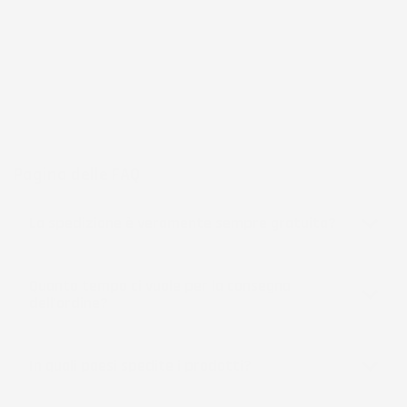
frutto di anni di esperienza nel commercio elettronico e nella
logistica, per assicurare un servizio preciso e professionale.
Per chi cerca
accessori per la casa e il giardino
funzionali, IMJ
Global rappresenta una scelta affidabile e accessibile, sempre in
espansione per soddisfare le esigenze più diverse.
Pagina delle FAQ
La spedizione è veramente sempre gratuita?
Quanto tempo ci vuole per la consegna
dell'ordine?
In quali paesi spedite i prodotti?