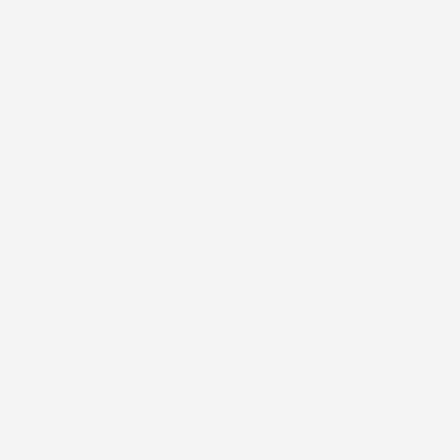
EMISSIONE FATTURA ELETTRONICA
PER LE AZIENDE
ACCESSORI AUTO, ATTREZZI DA GIARDINO E
SOLUZIONI PER LA CASA – NEGOZIO ONLINE IMJ
GLOBAL
VASI IN PLASTICA