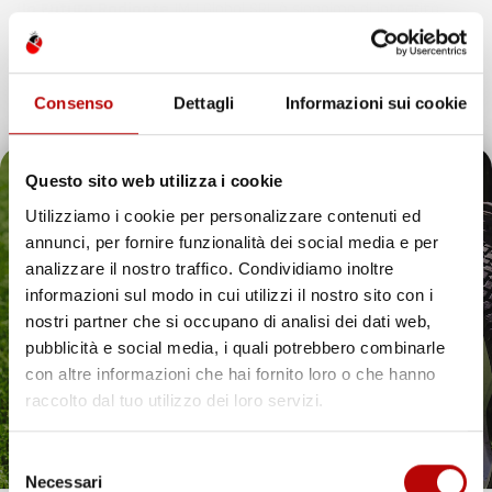
Un Futuro Radiante
IMJ Global SRL è sinonimo di integrità,
qualità e innovazione. Continuando il nostro percorso di
espansione, siamo dedicati ad anticipare e soddisfare le
esigenze dei clienti, assicurando esperienze d’acquisto
Consenso
Dettagli
Informazioni sui cookie
eccezionali e introducendo soluzioni innovative nell’ecosistema
digitale.
Questo sito web utilizza i cookie
Utilizziamo i cookie per personalizzare contenuti ed
annunci, per fornire funzionalità dei social media e per
Il tuo 5% di benvenuto
analizzare il nostro traffico. Condividiamo inoltre
IMJ Global è specializzato in
accessori auto
,
attrezzi da giardino
informazioni sul modo in cui utilizzi il nostro sito con i
e soluzioni per la casa. Ogni categoria offre prodotti mirati,
è già pronto!
nostri partner che si occupano di analisi dei dati web,
compatibili con veicoli specifici o adatti all’uso quotidiano. Il
catalogo comprende
tappetini per auto
,
accessori per veicoli
,
pubblicità e social media, i quali potrebbero combinarle
utensili da giardino
e articoli per organizzare gli spazi in modo
con altre informazioni che hai fornito loro o che hanno
pratico ed efficiente.
raccolto dal tuo utilizzo dei loro servizi.
Hai bisogno di tappetini auto resistenti? Scopri le
nostre soluzioni per ogni stagione
Selezione
Necessari
Proteggere l’interno del veicolo in modo pratico ed elegante è
del