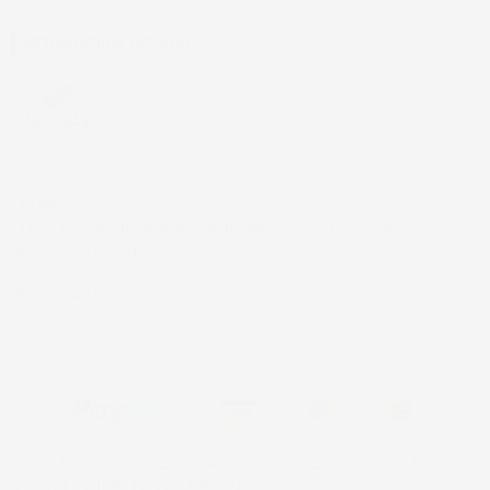
INFORMAZIONI NEGOZIO
4,7
/5
43.853
Il totale delle recensioni indicate include la somma di:
Recensioni Feedaty
185
Recensioni Ebay
43668
© 2024 IMJ Global. Partita IVA: IT01544750522 N. Iscr. REA SI-
2102721 Capitale Sociale: €10.000 I.V.