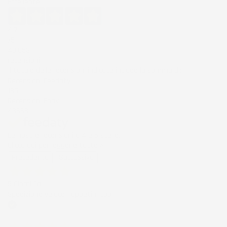
Eccellente
4,7
/5
43.853
recensioni
Il totale delle recensioni indicate include la somma di:
Recensioni Feedaty
185
Recensioni Ebay
43668
Le nostre recensioni a 4 e 5 stelle.
Clicca qui per leggerle tutte >
Precedente
Successivo
5 Giorni Fa
Spedizione veloce Tappetini top
Acquirente verificato