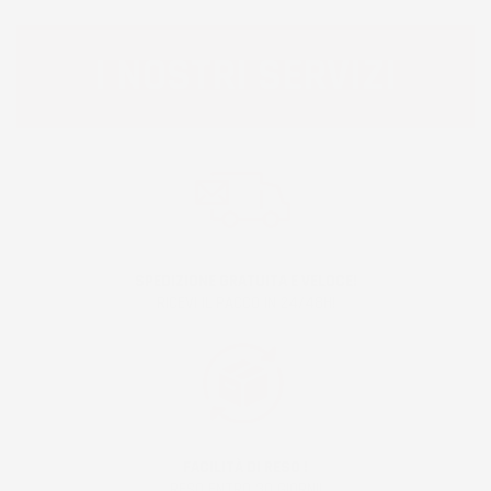
I NOSTRI SERVIZI
SPEDIZIONE GRATUITA E VELOCE!
RICEVI IL PACCO IN 24/48H!
FACILITÀ DI RESO !
RESO ENTRO 30 GIORNI!