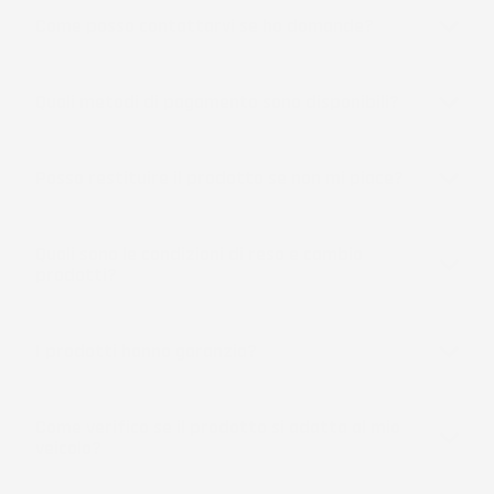
Come posso contattarvi se ho domande?
Quali metodi di pagamento sono disponibili?
Posso restituire il prodotto se non mi piace?
Quali sono le condizioni di reso e cambio
prodotti?
I prodotti hanno garanzia?
Come verifico se il prodotto si adatta al mio
veicolo?