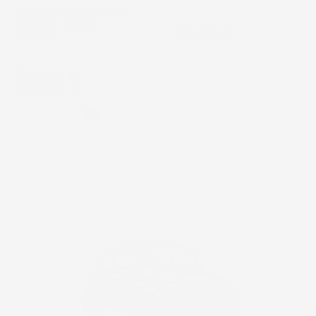
INCLUSO | CISTERNA DA
GIARDINO | DESIGN
Prezzo
169,90 €
MODERNO
Prezzo
164,02 €
-
399,64 €
Grigio
Nero