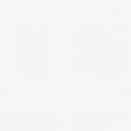
favorite_border
favorite_border
NON
DISPONIBILE
SERBATOIO PER ACQUA
MOTOTRIVELLA A SCOPPIO
PIOVANA AQUA TOWER | 4
DEMON 62CC 5,2CV 2T CON
PUNTI DI ATTACCO | 2 FORI
3 PUNTE Ø10-20CM E
FILETTATI | RUBINETTO
PROLUNGA 47CM