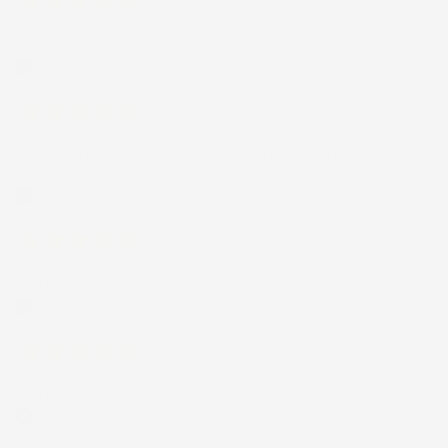
7 Giorni Fa
Merce ok e spedizione veloce complimenti.
Acquirente verificato
21 Luglio 2026
Non ho fatto in tempo ad ordinare che già stavo usando quello
che avevo acquistato
Acquirente verificato
17 Luglio 2026
Tutto bene. Venditore da consigliare
Acquirente verificato
15 Luglio 2026
Tutto ok
Acquirente verificato