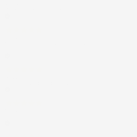
30 Luglio 2026
Merce ok e spedizione veloce complimenti.
Acquirente verificato
21 Luglio 2026
Non ho fatto in tempo ad ordinare che già
stavo usando quello che avevo acquistato
Acquirente verificato
17 Luglio 2026
Tutto bene. Venditore da consigliare
Acquirente verificato
15 Luglio 2026
Tutto ok
Acquirente verificato