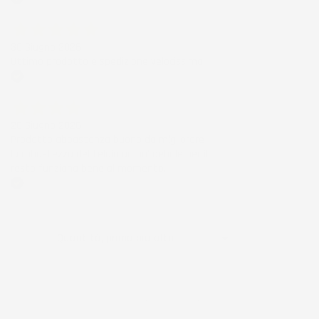
Acquirente verificato
30 Giugno 2026
Ottimo prodotto e spedizione velocissima
Acquirente verificato
28 Giugno 2026
Prodotto abbastanza buono da migliorare
la robustezza del telaio un po' debole per il
resto funziona bene al momento.
Acquirente verificato
Ordina per:

Quantità, prima più alta
Visualizzati 1-1 su 1 articoli