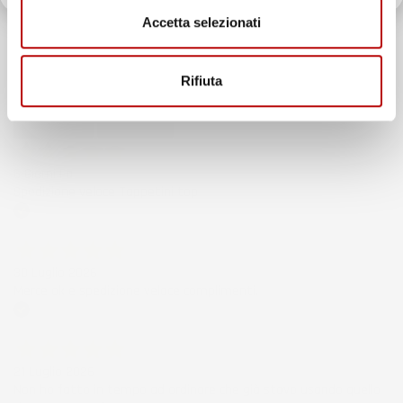
185
Accetta selezionati
Recensioni Ebay
43668
Rifiuta
Le nostre recensioni a 4 e 5 stelle.
Clicca qui per leggerle tutte >
Precedente
Successivo
6 Giorni Fa
Spedizione veloce Tappetini top
Acquirente verificato
30 Luglio 2026
Merce ok e spedizione veloce complimenti.
Acquirente verificato
21 Luglio 2026
Non ho fatto in tempo ad ordinare che già stavo usando quello