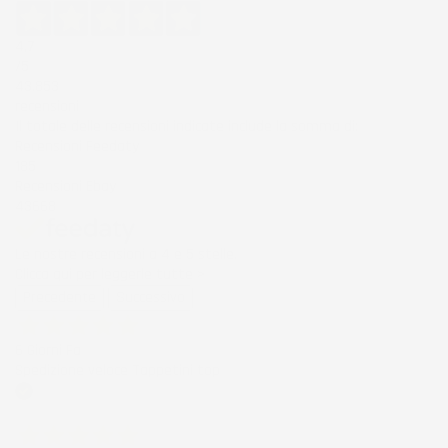
4,7
/5
43.853
recensioni
Il totale delle recensioni indicate include la somma di:
Recensioni Feedaty
185
Recensioni Ebay
43668
Le nostre recensioni a 4 e 5 stelle.
Clicca qui per leggerle tutte >
Precedente
Successivo
6 Giorni Fa
Spedizione veloce Tappetini top
Acquirente verificato