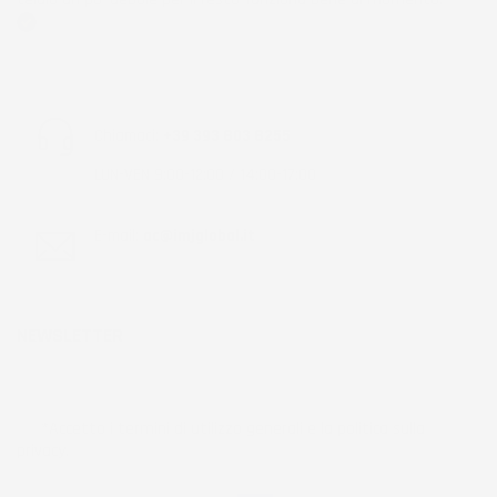
Acquirente verificato
Chiamaci:
+39 393 803 8255
LUN-VEN 9:00-12:00 / 14:00-17:00
E-mail:
ac@imjglobal.it
NEWSLETTER
*Accetto i termini di utilizzo generali e la politica sulla
privacy.