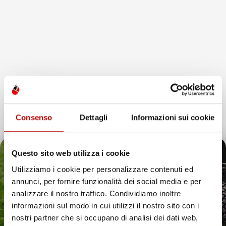
favorite_border
Consenso
Dettagli
Informazioni sui cookie
Questo sito web utilizza i cookie
Utilizziamo i cookie per personalizzare contenuti ed
annunci, per fornire funzionalità dei social media e per
Il tuo 5% di benvenuto
analizzare il nostro traffico. Condividiamo inoltre
DEFLETTORI D'ARIA PER
informazioni sul modo in cui utilizzi il nostro sito con i
MERCEDES CLASSE S W222
è già pronto!
nostri partner che si occupano di analisi dei dati web,
4P 2013-2020