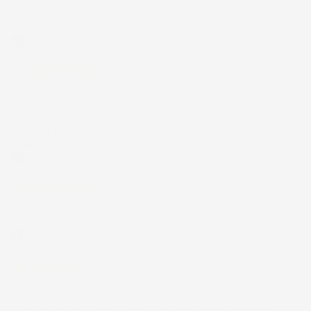
12 Luglio 2026
Eccellente
Acquirente verificato
01 Luglio 2026
la merce ordinata è arrivata perfettamente imballata in meno
di 48 ore, prima di quanto previsto. Anche il post-vendita ha
funzionato ( nel fornire risposte esaustive alle domande
richieste). Complimenti.
Acquirente verificato
30 Giugno 2026
Ottimo prodotto e spedizione velocissima
Acquirente verificato
28 Giugno 2026
Prodotto abbastanza buono da migliorare la robustezza del
telaio un po' debole per il resto funziona bene al momento.