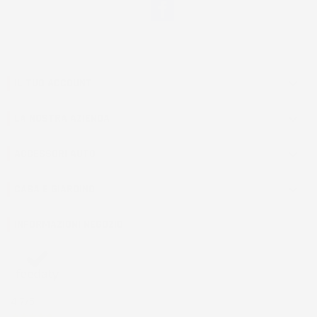
Facebook
IL TUO ACCOUNT

LA NOSTRA AZIENDA

ACCESSORI AUTO

CASA E GIARDINO

INFORMAZIONI NEGOZIO
4,7
/5