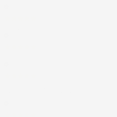
che avevo acquistato
Acquirente verificato
17 Luglio 2026
Tutto bene. Venditore da consigliare
Acquirente verificato
15 Luglio 2026
Tutto ok
Acquirente verificato
12 Luglio 2026
Prodotti perfetti e di buona qualità. Comunicazione perfetta e
spedizione velocissima. E' stato veramente bello fare acquisti da
voi. Consigliatissimo.
Acquirente verificato