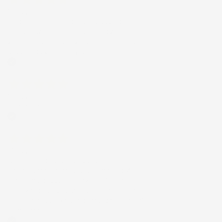
12 Luglio 2026
Prodotti perfetti e di buona qualità.
Comunicazione perfetta e spedizione
velocissima. E' stato veramente bello fare
acquisti da voi. Consigliatissimo.
Acquirente verificato
12 Luglio 2026
Eccellente
Acquirente verificato
01 Luglio 2026
la merce ordinata è arrivata
perfettamente imballata in meno di 48
ore, prima di quanto previsto. Anche il
post-vendita ha funzionato ( nel fornire
risposte esaustive alle domande richieste).
Complimenti.