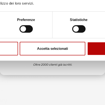
lizzo dei loro servizi.
Unisciti alla nostra community e ricevi in anteprima
offerte esclusive, novità e consigli!
Preferenze
Statistiche
Email
Accetta selezionati
ATTIVA LO SCONTO!
Oltre 2000 clienti già iscritti.
e recensioni indicate include la somma di:
eedaty
ay