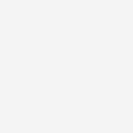
Chiamaci:
+39 393 803 8255
E-m
ACCESSORI AUTO
CASA E GIA
Home
Accessori Auto
Vasche baule
Proline 3D
Honda