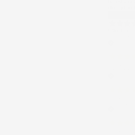
Le nostre rece
Clicca qui per
Precedente
5 Giorni Fa
Spedizione ve
Acquirente ver
30 Luglio 202
Merce ok e sp
Acquirente ver
21 Luglio 202
Non ho fatto 
Acquirente ver
17 Luglio 202