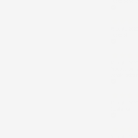
Tutto bene. V
Acquirente ver
15 Luglio 202
Tutto ok
Acquirente ver
12 Luglio 202
Prodotti perf
Consigliatissi
Acquirente ver
12 Luglio 202
Eccellente
Acquirente ver
01 Luglio 202