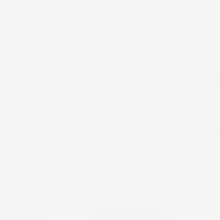
NON
NON
DISPONIBILE
DISPONI
 COMPATIBILE CON
VASCA BAULE COMPATIBILE CON
VASCA 
 2015-2021, SU
HONDA CIVIC IX 2011-2016, SU
HONDA C
OMMA TPE
MISURA IN GOMMA TPE
MISURA
compatibile con
Hatchback, bagagliaio inferiore
Hatchbac
con ruota di scorta
aggiunti
Prezzo
48,35 €
Prez
51,3
favorite_border
favorite_border