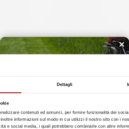
NON
DISPONIBILE
Il tuo 5% di benvenuto
 COMPATIBILE CON
VASCA BAULE COMPATIBILE CON
II 2000-2006, SU
HONDA CIVIC XI HYBRID DAL 2021
è già pronto!
OMMA TPE
IN POI, SU MISURA IN GOMMA TPE
Dettagli
te, senza pianale
Hatchback
ntivo
Prezzo
54,57 €
ookie
nalizzare contenuti ed annunci, per fornire funzionalità dei socia
inoltre informazioni sul modo in cui utilizzi il nostro sito con i n
icità e social media, i quali potrebbero combinarle con altre inform