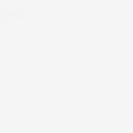
nsioni a 4 e 5 stelle.
 leggerle tutte >
Successivo
loce Tappetini top
ificato
6
edizione veloce complimenti.
ificato
6
in tempo ad ordinare che già stavo usando quello che avevo acquista
ificato
6