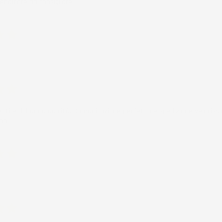
enditore da consigliare
ificato
6
ificato
6
etti e di buona qualità. Comunicazione perfetta e spedizione velocissi
mo.
ificato
6
ificato
6