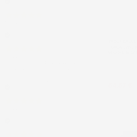
Acquirente verificato
15 Luglio 2026
Tutto ok
Acquirente verificato
VASCA BAULE
HONDA CIVIC X
MISURA IN G
12 Luglio 2026
Prodotti perfetti e di buona qualità.
Hatchback, non 
Comunicazione perfetta e spedizione
versione Sport, 
velocissima. E' stato veramente bello fare
temporanea
acquisti da voi. Consigliatissimo.
Prezzo
54,57 €
Acquirente verificato
12 Luglio 2026
Eccellente
Acquirente verificato