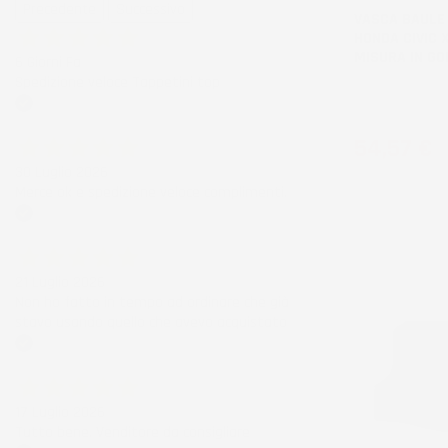
Precedente
Successivo
VASCA BAULE
HONDA CIVIC X
MISURA IN G
6 Giorni Fa
Spedizione veloce Tappetini top
Berlina, senza p
aggiuntivo
Acquirente verificato
Prezzo
54,57 €
30 Luglio 2026
Merce ok e spedizione veloce complimenti.
Acquirente verificato
21 Luglio 2026
Non ho fatto in tempo ad ordinare che già
stavo usando quello che avevo acquistato
Acquirente verificato
17 Luglio 2026
Tutto bene. Venditore da consigliare