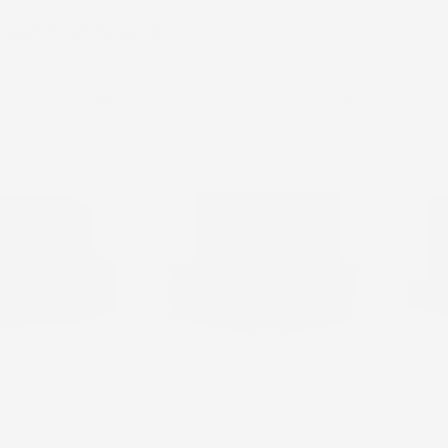

Quantità, prima più alta
favorite_border
favorite_border