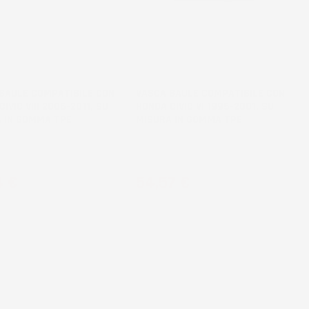
NON
BILE
DISPONIBILE
BAULE COMPATIBILE CON
VASCA BAULE COMPATIBILE CON
IVIC VIII 2006-2011, SU
HONDA CIVIC VI 1995-2001, SU
 IN GOMMA TPE
MISURA IN GOMMA TPE
k, senza pianale bagagliaio
Berlina, senza pianale bagagliaio
vo
aggiuntivo
zo
Prezzo
4 €
54,57 €