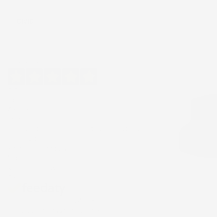
Ordina per:
CIVIC
Eccellente
4,7
/5
43.853
recensioni
Il totale delle recensioni indicate include la
somma di:
Recensioni Feedaty
185
Recensioni Ebay
43668
Le nostre recensioni a 4 e 5 stelle.
Clicca qui per leggerle tutte >