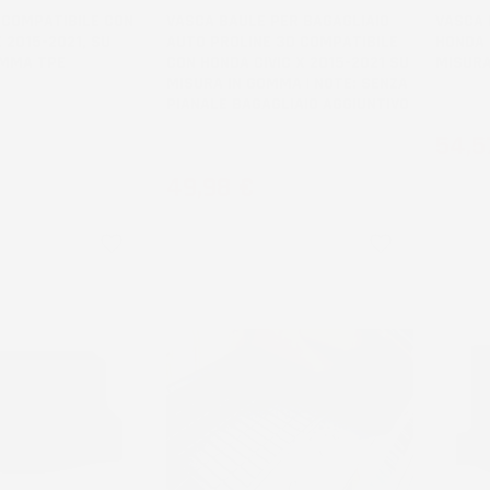
 COMPATIBILE CON
VASCA BAULE PER BAGAGLIAIO
VASCA 
 2015-2021, SU
AUTO PROLINE 3D COMPATIBILE
HONDA C
OMMA TPE
CON HONDA CIVIC X 2015-2021 SU
MISURA
MISURA IN GOMMA | NOTE: SENZA
PIANALE BAGAGLIAIO AGGIUNTIVO
ianale bagagliaio
Hatchbac
Prez
54,5
senza pianale bagagliaio aggiuntivo
Prezzo
49,98 €
favorite_border
favorite_border