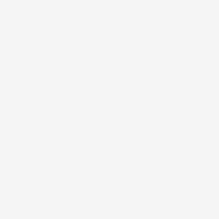
BAULE COMPATIBILE CON
VASCA BAULE COMPATIBILE CON
IVIC IX 2011-2016, SU
HONDA CIVIC IX 2011-2016, SU
 IN GOMMA TPE
MISURA IN GOMMA TPE
k, bagagliaio superiore
Station Wagon
zo
Prezzo
7 €
54,57 €
favorite_border
favorite_border