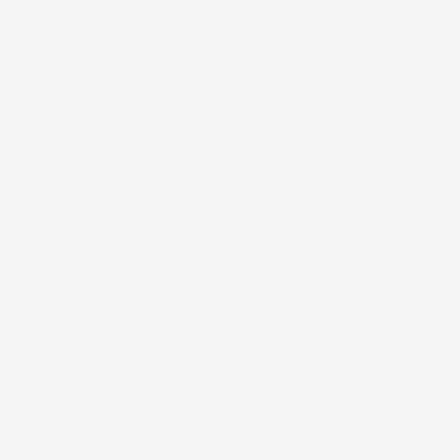
mpre Gratuita !
0
CERCA
ACCEDI
CARRELLO
SSORI AUTO
KNOWLEDGE BASE