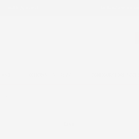
ail:
ac@imjglobal.it
La Spedizione è se
RDINO
OFFICINA E ATTREZZI
CONFIGURATORE ACCE
Civic
Civic