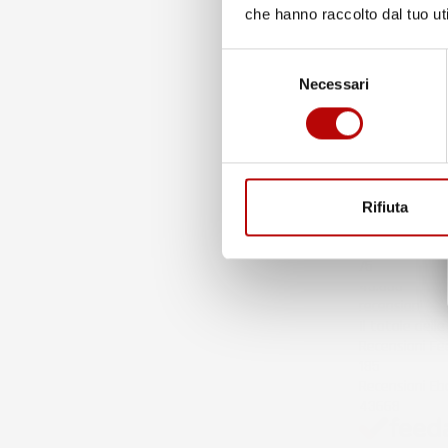
che hanno raccolto dal tuo uti
Selezione
Necessari
del
consenso
Eccellente
Rifiuta
4,7
/5
43.853
recensioni
Il totale dell
Recensioni F
185
Recensioni Eb
43668