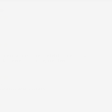
mo.
ificato
6
ificato
6
nata è arrivata perfettamente imballata in meno di 48 ore, prima di q
stive alle domande richieste). Complimenti.
ificato
26
to e spedizione velocissima
ificato
26