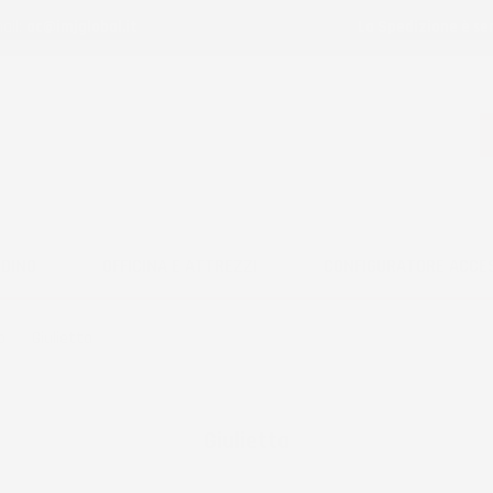
ail:
ac@imjglobal.it
La Spedizione è se
RDINO
OFFICINA E ATTREZZI
CONFIGURATORE ACCE
o
Giulietta
Giulietta