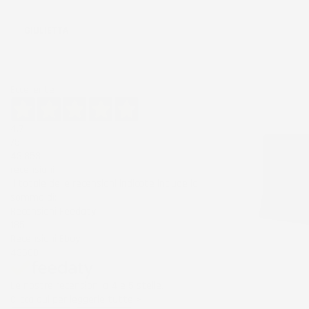
Ordina per:
GIULIETTA
Eccellente
4,7
/5
43.853
recensioni
Il totale delle recensioni indicate include la
somma di:
Recensioni Feedaty
185
Recensioni Ebay
43668
Le nostre recensioni a 4 e 5 stelle.
Clicca qui per leggerle tutte >