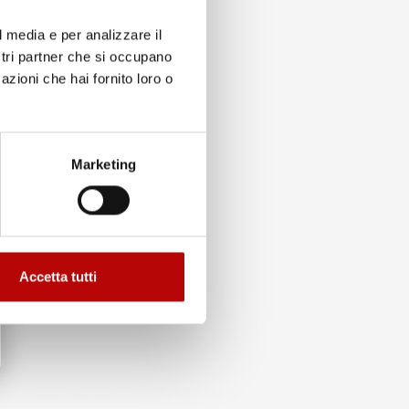
l media e per analizzare il
ostri partner che si occupano
azioni che hai fornito loro o
to
Marketing
Accetta tutti
ma. E' stato veramente bello fare acquisti da voi.