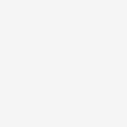
INDIRIZZI
COOKIE POLICY
BUONI
CONTATTO - CO
LE TUE NOTIFICHE DI STOCK
PIATTAFORMA 
BLOG
INFORMAZIONI NEGOZIO
IMJ Global srl
Zona ind.le Belvedere ING 5 SNC
53034 Colle di val d'Elsa
Siena
Italia
Chiamaci:
+39 393 803 8255
Scrivici a:
ac@imjglobal.it
4,7
/5
43.853