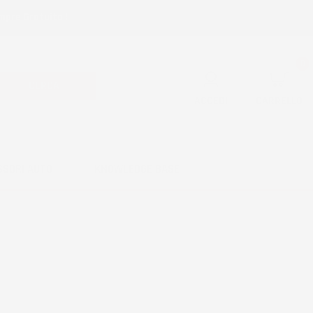
mpre Gratuita !
0
CERCA
ACCEDI
CARRELLO
SSORI AUTO
KNOWLEDGE BASE