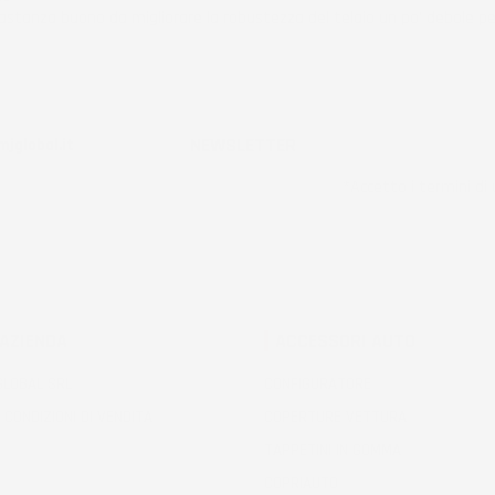
stanza buono da migliorare la robustezza del telaio un po' debole pe
ificato
NEWSLETTER
jglobal.it
*Accetto i termini di u
 AZIENDA
ACCESSORI AUTO
 GLOBAL SRL
CONFIGURATORE
 CONDIZIONI DI VENDITA
COPERTURE VETTURA
TAPPETINI IN GOMMA
COPRIAUTO