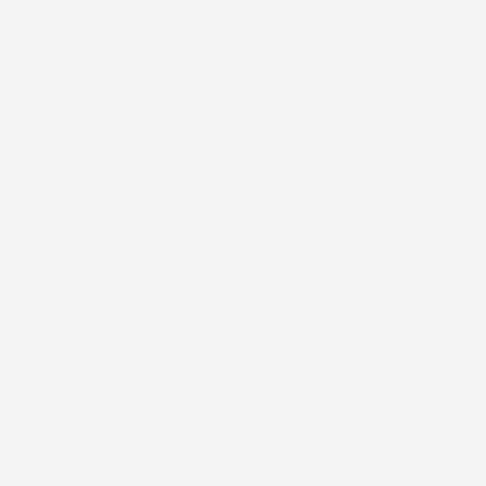
Chiamaci:
+39 393 803 8255
E-m
ACCESSORI AUTO
CASA E GIA
Home
Accessori Auto
Vasche baule
Dryzone
Alfa Rome