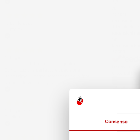
4,7
Acquirente verificato
/5
43.853
recensioni
15 Luglio 2026
Il totale dell
Tutto ok
Recensioni F
185
Acquirente verificato
Recensioni Eb
43668
12 Luglio 2026
Prodotti perfetti e di buona qualità.
Le nostre rece
Comunicazione perfetta e spedizione
Clicca qui per
velocissima. E' stato veramente bello fare
Precedente
acquisti da voi. Consigliatissimo.
Acquirente verificato
5 Giorni Fa
Spedizione ve
12 Luglio 2026
Acquirente ver
Eccellente
Consenso
Acquirente verificato
30 Luglio 202
Merce ok e sp