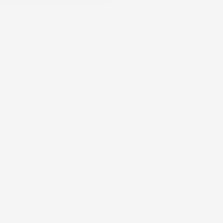
uanto previsto. Anche il post-vendita ha funzionato ( nel fornire