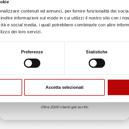
ookie
ificato
nalizzare contenuti ed annunci, per fornire funzionalità dei socia
inoltre informazioni sul modo in cui utilizzi il nostro sito con i n
6
icità e social media, i quali potrebbero combinarle con altre inform
in tempo ad ordinare che già stavo usando quello che avevo acquista
lizzo dei loro servizi.
Unisciti alla nostra community e ricevi in anteprima
ificato
offerte esclusive, novità e consigli!
Preferenze
Statistiche
6
enditore da consigliare
Email
ificato
6
Accetta selezionati
ATTIVA LO SCONTO!
ificato
Oltre 2000 clienti già iscritti.
6
etti e di buona qualità. Comunicazione perfetta e spedizione velocissi