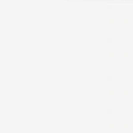
Consigliatissi
Acquirente ver
12 Luglio 202
Eccellente
Acquirente ver
01 Luglio 202
la merce ordi
risposte esau
Acquirente ver
30 Giugno 20
Ottimo prodot
Acquirente ver
28 Giugno 20