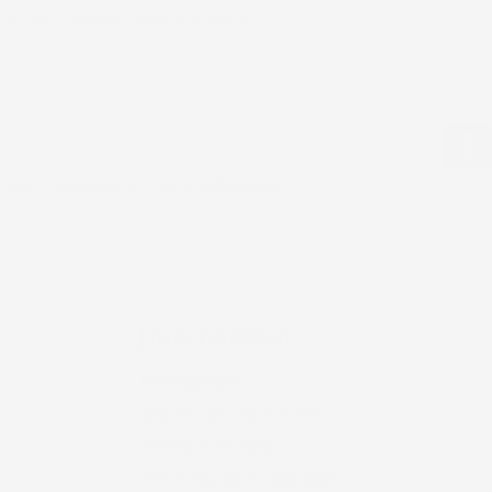
r il resto funziona bene al momento.
tilizzo generali e la politica sulla privacy.
CASA E GIARDINO
ATOMIZZATORI
DECESPUGLIATORI A SCOPPIO
OFFICINA E ATTREZZI
POMPE D'ACQUA E CARBURANTI