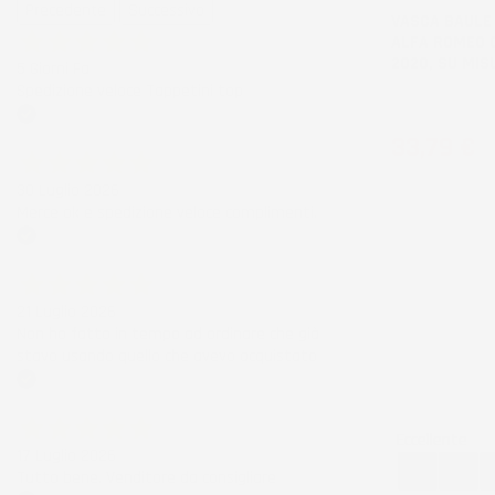
Precedente
Successivo
VASCA BAULE
ALFA ROMEO G
2020, SU MIS
5 Giorni Fa
Spedizione veloce Tappetini top
Hatchback
Acquirente verificato
Prezzo
33,79 €
30 Luglio 2026
Merce ok e spedizione veloce complimenti.
Acquirente verificato
21 Luglio 2026
Non ho fatto in tempo ad ordinare che già
stavo usando quello che avevo acquistato
Acquirente verificato
Eccellente
17 Luglio 2026
Tutto bene. Venditore da consigliare