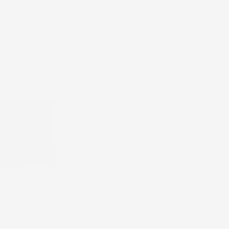

Quantità, prima più alta
favorite_border