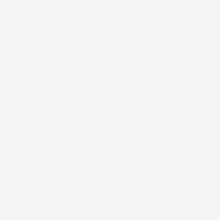
Acquirente verificato
17 Luglio 2026
Tutto bene. Venditore da consigliare
Acquirente verificato
15 Luglio 2026
Tutto ok
Acquirente verificato
12 Luglio 2026
Prodotti perfetti e di buona qualità. Comunicazione perfetta e
spedizione velocissima. E' stato veramente bello fare acquisti da
voi. Consigliatissimo.
Acquirente verificato