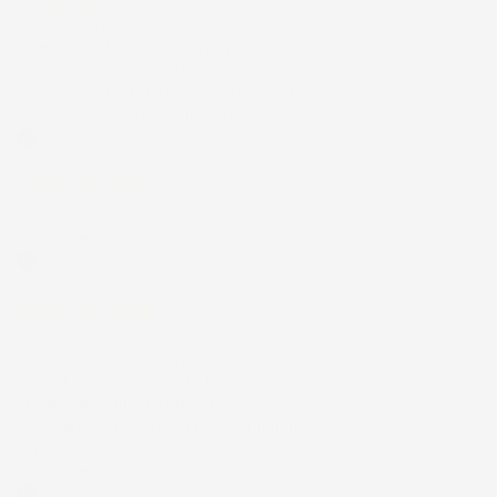
12 Luglio 2026
Prodotti perfetti e di buona qualità.
Comunicazione perfetta e spedizione
velocissima. E' stato veramente bello fare
acquisti da voi. Consigliatissimo.
Acquirente verificato
12 Luglio 2026
Eccellente
Acquirente verificato
01 Luglio 2026
la merce ordinata è arrivata
perfettamente imballata in meno di 48
ore, prima di quanto previsto. Anche il
post-vendita ha funzionato ( nel fornire
risposte esaustive alle domande richieste).
Complimenti.