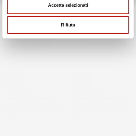
Accetta selezionati
Rifiuta
NON
NON
DISPONIBILE
DISPONIBILE
VASCA BAULE
VASCA BAULE
COMPATIBILE CON TOYOTA
COMPATIBILE CON TOYOTA
COROLLA XII DAL 2018 IN
COROLLA XII DAL 2018 IN
POI, SU MISURA IN GOMMA
POI, SU MISURA IN GOMMA
TPE
TPE
Station Wagon, bagagliaio
Berlina
superiore, senza nicchie laterali