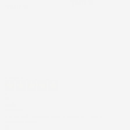
Prezzo
37,97 €
Prezzo
37,97 €
Eccellente
4,7
/5
43.853
recensioni
Il totale delle recensioni indicate include la somma di:
Recensioni Feedaty
185