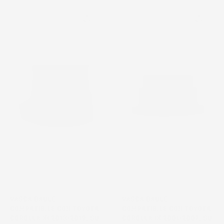
favorite_border
favorite_border
NON
DISPONIBILE
VASCA BAULE
VASCA BAULE
COMPATIBILE CON TOYOTA
COMPATIBILE CON TOYOTA
COROLLA XI 2013-2019, SU
COROLLA IX 2001-2007, SU