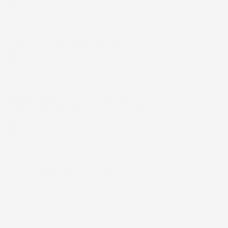
Acquirente verificato
30 Giugno 2026
Ottimo prodotto e spedizione velocissima
Acquirente verificato
28 Giugno 2026
Prodotto abbastanza buono da migliorare
la robustezza del telaio un po' debole per il
resto funziona bene al momento.
Acquirente verificato
Ordina per:

Quantità, prima più alta
Visualizzati 1-8 su 8 articoli