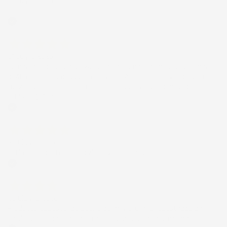
12 Luglio 2026
Eccellente
Acquirente verificato
01 Luglio 2026
la merce ordinata è arrivata perfettamente imballata in meno
di 48 ore, prima di quanto previsto. Anche il post-vendita ha
funzionato ( nel fornire risposte esaustive alle domande
richieste). Complimenti.
Acquirente verificato
30 Giugno 2026
Ottimo prodotto e spedizione velocissima
Acquirente verificato
28 Giugno 2026
Prodotto abbastanza buono da migliorare la robustezza del
telaio un po' debole per il resto funziona bene al momento.