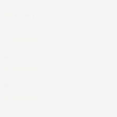
Recensioni Ebay
43668
Le nostre recensioni a 4 e 5 stelle.
Clicca qui per leggerle tutte >
Precedente
Successivo
6 Giorni Fa
Spedizione veloce Tappetini top
Acquirente verificato
30 Luglio 2026
Merce ok e spedizione veloce complimenti.
Acquirente verificato
21 Luglio 2026
Non ho fatto in tempo ad ordinare che già stavo usando quello
che avevo acquistato