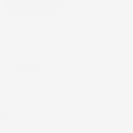
4,7
/5
43.853
recensioni
Il totale delle recensioni indicate include la somma di:
Recensioni Feedaty
185
Recensioni Ebay
43668
Le nostre recensioni a 4 e 5 stelle.
Clicca qui per leggerle tutte >
Precedente
Successivo
6 Giorni Fa
Spedizione veloce Tappetini top
Acquirente verificato