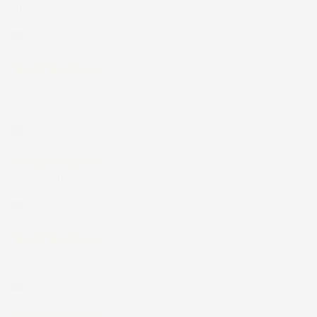
30 Luglio 2026
Merce ok e spedizione veloce complimenti.
Acquirente verificato
21 Luglio 2026
Non ho fatto in tempo ad ordinare che già
stavo usando quello che avevo acquistato
Acquirente verificato
17 Luglio 2026
Tutto bene. Venditore da consigliare
Acquirente verificato
15 Luglio 2026
Tutto ok
Acquirente verificato