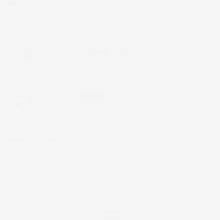
Acquirente verificato
Chiamaci:
+39 393 803 8255
LUN-VEN 9:00-12:00 / 14:00-17:00
E-mail:
ac@imjglobal.it
NEWSLETTER
*Accetto i termini di utilizzo generali e la politica sulla
privacy.
Facebook