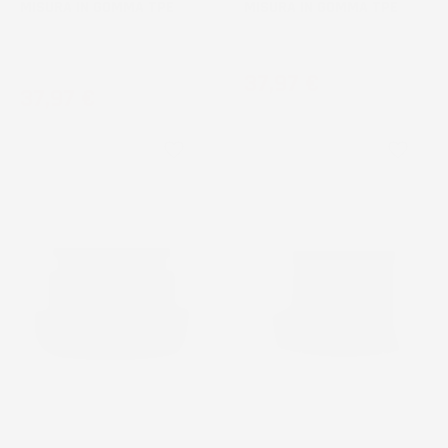
MISURA IN GOMMA TPE
MISURA IN GOMMA TPE
Berlina, senza pianale
Hatchback, 5 porte
bagagliaio aggiuntivo
Prezzo
37,97 €
Prezzo
37,97 €
favorite_border
favorite_border