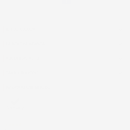
IL TUO ACCOUNT

LA NOSTRA AZIENDA

ACCESSORI AUTO

CASA E GIARDINO

INFORMAZIONI NEGOZIO
4,7
/5