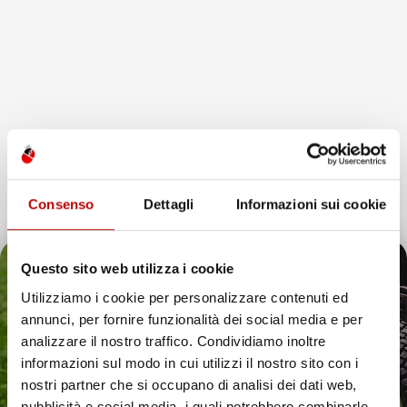
NON
NON
DISPONIBILE
DISPONIBILE
VASCA BAULE
VASCA BAULE
COMPATIBILE CON TOYOTA
COMPATIBILE CON TOYOTA
COROLLA IX 2001-2007, SU
COROLLA X 2006-2013, SU
MISURA IN GOMMA TPE
MISURA IN GOMMA TPE
Station Wagon, senza pianale
Berlina, senza pianale
bagagliaio aggiuntivo
bagagliaio aggiuntivo
Prezzo
Prezzo
37,97 €
37,97 €
Consenso
Dettagli
Informazioni sui cookie
favorite_border
favorite_border
Questo sito web utilizza i cookie
Utilizziamo i cookie per personalizzare contenuti ed
annunci, per fornire funzionalità dei social media e per
Il tuo 5% di benvenuto
analizzare il nostro traffico. Condividiamo inoltre
informazioni sul modo in cui utilizzi il nostro sito con i
è già pronto!
nostri partner che si occupano di analisi dei dati web,
pubblicità e social media, i quali potrebbero combinarle