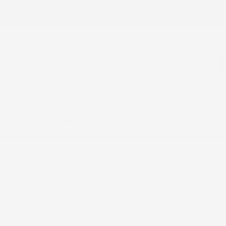
ail:
ac@imjglobal.it
La Spedizione è se
RDINO
OFFICINA E ATTREZZI
CONFIGURATORE ACCE
ul
Soul