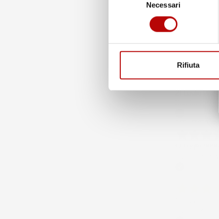
Necessari
del
Acquirente ver
consenso
7 Giorni Fa
Merce ok e sp
Rifiuta
Acquirente ver
21 Luglio 202
Non ho fatto 
Acquirente ver
17 Luglio 202
Tutto bene. V
Acquirente ver
15 Luglio 202
Tutto ok