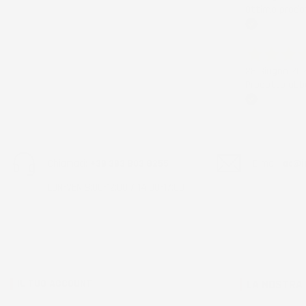
Ottimo prodot
Acquirente ver
28 Giugno 20
Prodotto abba
Acquirente ver
Chiamaci:
+39 393 803 8255
E-mail:
ac@im
LUN-VEN 9:00-12:00 / 14:00-17:00
IL TUO ACCOUNT
LA NOSTRA