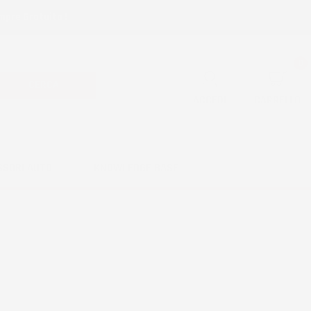
mpre Gratuita !
0
CERCA
ACCEDI
CARRELLO
SSORI AUTO
KNOWLEDGE BASE