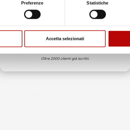
Preferenze
Statistiche
ificato
Email
edizione veloce complimenti.
Accetta selezionati
ificato
ATTIVA LO SCONTO!
6
Oltre 2000 clienti già iscritti.
in tempo ad ordinare che già stavo usando quello che avevo acquista
ificato
6
enditore da consigliare
ificato
6