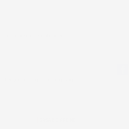
r il resto funziona bene al momento.
tilizzo generali e la politica sulla privacy.
CASA E GIARDINO