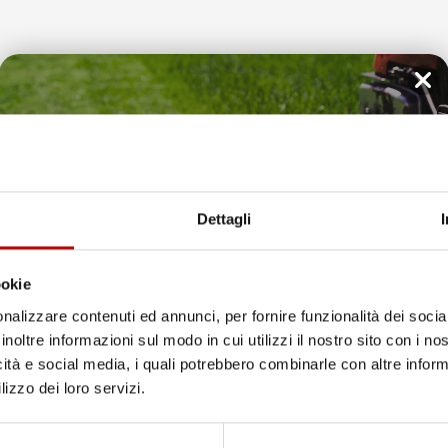
Il tuo 5% di benvenuto
e recensioni indicate include la somma di:
è già pronto!
eedaty
Dettagli
ay
ookie
nalizzare contenuti ed annunci, per fornire funzionalità dei socia
nsioni a 4 e 5 stelle.
inoltre informazioni sul modo in cui utilizzi il nostro sito con i n
 leggerle tutte >
icità e social media, i quali potrebbero combinarle con altre inform
Successivo
lizzo dei loro servizi.
Unisciti alla nostra community e ricevi in anteprima
loce Tappetini top
offerte esclusive, novità e consigli!