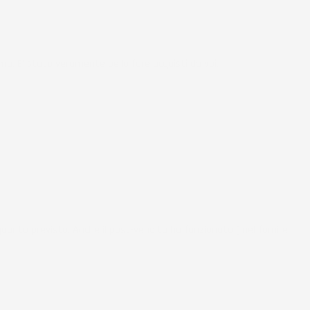
ma. E' stato veramente bello fare acquisti da voi.
uanto previsto. Anche il post-vendita ha funzionato ( nel fornire