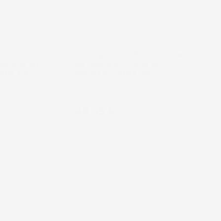
NON
DISPONIBILE
 COMPATIBILE CON
VASCA BAULE COMPATIBILE CON
08-2013, SU
KIA SOUL II 2013-2019, SU
OMMA TPE
MISURA IN GOMMA TPE
agagliaio superiore,
Crossover, bagagliaio superiore
rta
Prezzo
48,35 €