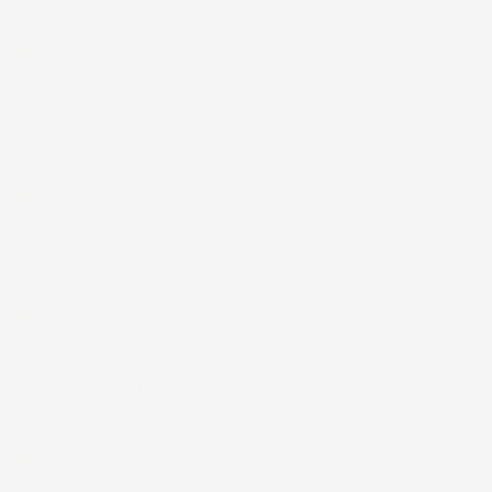
ificato
6
etti e di buona qualità. Comunicazione perfetta e spedizione velocissi
mo.
ificato
6
ificato
6
nata è arrivata perfettamente imballata in meno di 48 ore, prima di q
stive alle domande richieste). Complimenti.
ificato
26