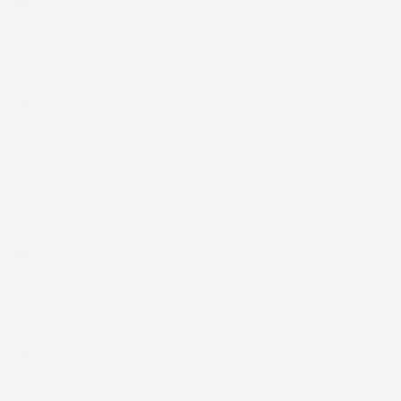
Acquirente verificato
NON
15 Luglio 2026
DISPONIBILE
Tutto ok
VASCA BAULE
KIA SOUL I 20
Acquirente verificato
MISURA IN G
12 Luglio 2026
Crossover, XL, b
Prodotti perfetti e di buona qualità.
con ruota di sco
Comunicazione perfetta e spedizione
Prezzo
54,75 €
velocissima. E' stato veramente bello fare
acquisti da voi. Consigliatissimo.
Acquirente verificato
12 Luglio 2026
Eccellente
Acquirente verificato