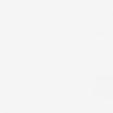
Precedente
Successivo
VASCA BAULE
KIA SOUL II 2
MISURA IN G
4 Giorni Fa
Spedizione veloce Tappetini top
Crossover, bagag
Acquirente verificato
Prezzo
48,35 €
7 Giorni Fa
Merce ok e spedizione veloce complimenti.
Acquirente verificato
21 Luglio 2026
Non ho fatto in tempo ad ordinare che già
stavo usando quello che avevo acquistato
Acquirente verificato
17 Luglio 2026
Tutto bene. Venditore da consigliare