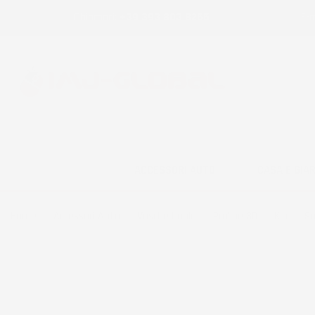
Chiamaci:
+39 393 803 8255
E-m
ACCESSORI AUTO
CASA E GIA
Home
Accessori Auto
Vasche baule
Proline 3D
Kia
So