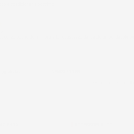
to e spedizione velocissima
ificato
26
stanza buono da migliorare la robustezza del telaio un po' debole pe
ificato
NEWSLETTER
jglobal.it
*Accetto i termini di u
 AZIENDA
ACCESSORI AUTO