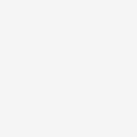
BAULE COMPATIBILE CON
VASCA BAULE COMPATIBILE CON
UL II ELETTRICA 2019-
KIA SOUL I 2008-2013, SU
SU MISURA IN GOMMA TPE
MISURA IN GOMMA TPE
r, bagagliaio superiore
Crossover, M, L, bagagliaio inferiore,
senza organizer bagagliaio
zo
9 €
Prezzo
48,35 €