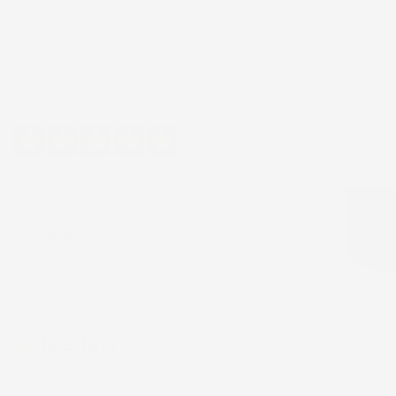
Ordina per:
SOUL
Eccellente
4,7
/5
43.853
recensioni
Il totale delle recensioni indicate include la
somma di:
Recensioni Feedaty
185
Recensioni Ebay
43668
Le nostre recensioni a 4 e 5 stelle.
Clicca qui per leggerle tutte >