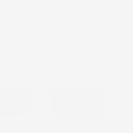
 COMPATIBILE CON
VASCA BAULE COMPATIBILE CON
VASCA 
013-2019, SU
KIA SOUL II ELETTRICA 2019-
KIA SO
OMMA TPE
2024, SU MISURA IN GOMMA TPE
2024, 
liaio inferiore
Crossover, bagagliaio inferiore
Crossove
Prezzo
Prez
48,35 €
51,6
favorite_border
favorite_border