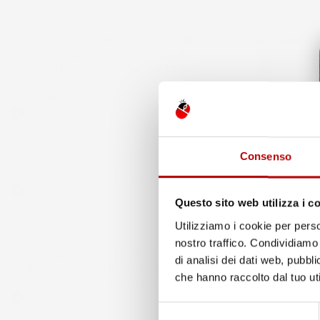
01 Luglio 2026
la merce ordinata è arrivata
perfettamente imballata in meno di 48
Eccellente
ore, prima di quanto previsto. Anche il
post-vendita ha funzionato ( nel fornire
4,7
risposte esaustive alle domande richieste).
/5
Complimenti.
43.853
recensioni
Acquirente verificato
Il totale dell
Recensioni F
Consenso
30 Giugno 2026
185
Ottimo prodotto e spedizione velocissima
Recensioni Eb
43668
Questo sito web utilizza i c
Acquirente verificato
Utilizziamo i cookie per perso
Le nostre rece
28 Giugno 2026
nostro traffico. Condividiamo 
Clicca qui per
Prodotto abbastanza buono da migliorare
di analisi dei dati web, pubbl
Precedente
la robustezza del telaio un po' debole per il
che hanno raccolto dal tuo uti
resto funziona bene al momento.
4 Giorni Fa
Selezione
Acquirente verificato
Spedizione ve