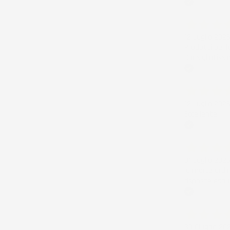
Acquirente ver
12 Luglio 202
Prodotti perf
Consigliatissi
Acquirente ver
12 Luglio 202
Eccellente
Acquirente ver
01 Luglio 202
la merce ordi
risposte esau
Acquirente ver
30 Giugno 20