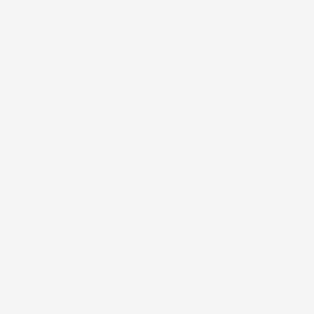
Eccellente
4,7
/5
43.853
recensioni
Il totale delle recensioni indicate include la somma di:
Recensioni Feedaty
185
Recensioni Ebay
43668
Le nostre recensioni a 4 e 5 stelle.
Clicca qui per leggerle tutte >
Precedente
Successivo
6 Giorni Fa
Spedizione veloce Tappetini top