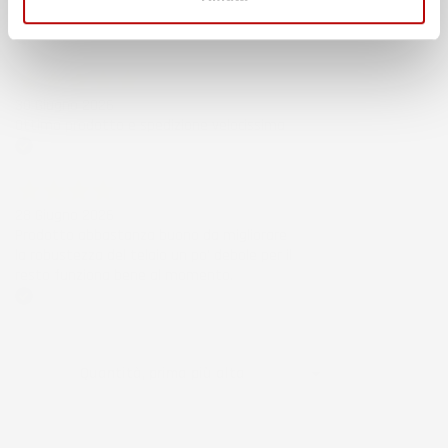
Complimenti.
Acquirente verificato
30 Giugno 2026
Ottimo prodotto e spedizione velocissima
Acquirente verificato
28 Giugno 2026
Prodotto abbastanza buono da migliorare
la robustezza del telaio un po' debole per il
resto funziona bene al momento.
Acquirente verificato
Ordina per:

Quantità, prima più alta