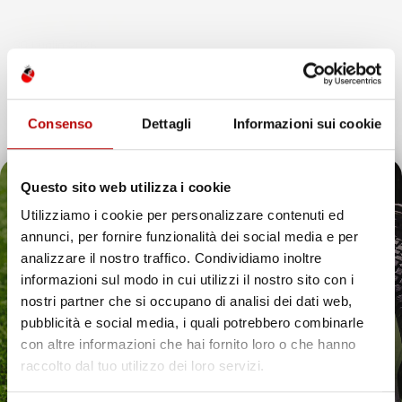
Acquirente verificato
30 Luglio 2026
Merce ok e spedizione veloce complimenti.
Acquirente verificato
Consenso
Dettagli
Informazioni sui cookie
21 Luglio 2026
Non ho fatto in tempo ad ordinare che già
stavo usando quello che avevo acquistato
Questo sito web utilizza i cookie
Utilizziamo i cookie per personalizzare contenuti ed
Acquirente verificato
annunci, per fornire funzionalità dei social media e per
Il tuo 5% di benvenuto
analizzare il nostro traffico. Condividiamo inoltre
17 Luglio 2026
Tutto bene. Venditore da consigliare
informazioni sul modo in cui utilizzi il nostro sito con i
è già pronto!
nostri partner che si occupano di analisi dei dati web,
Acquirente verificato
pubblicità e social media, i quali potrebbero combinarle
con altre informazioni che hai fornito loro o che hanno
15 Luglio 2026
raccolto dal tuo utilizzo dei loro servizi.
Tutto ok