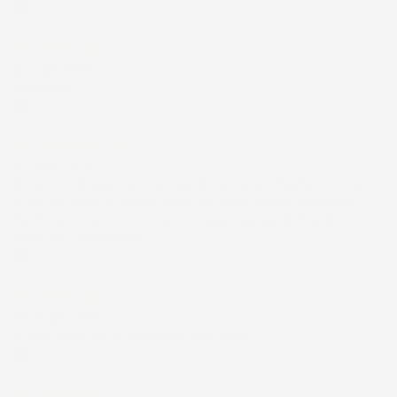
Acquirente verificato
12 Luglio 2026
Eccellente
Acquirente verificato
01 Luglio 2026
la merce ordinata è arrivata perfettamente imballata in meno
di 48 ore, prima di quanto previsto. Anche il post-vendita ha
funzionato ( nel fornire risposte esaustive alle domande
richieste). Complimenti.
Acquirente verificato
30 Giugno 2026
Ottimo prodotto e spedizione velocissima
Acquirente verificato