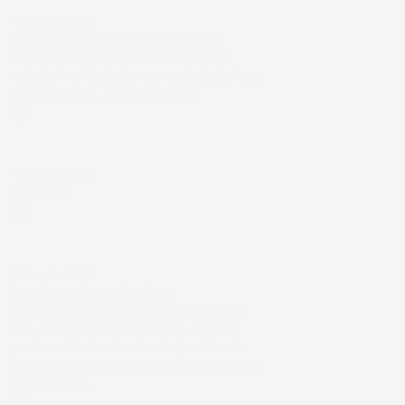
12 Luglio 2026
Prodotti perfetti e di buona qualità.
Comunicazione perfetta e spedizione
velocissima. E' stato veramente bello fare
acquisti da voi. Consigliatissimo.
Acquirente verificato
12 Luglio 2026
Eccellente
Acquirente verificato
01 Luglio 2026
la merce ordinata è arrivata
perfettamente imballata in meno di 48
ore, prima di quanto previsto. Anche il
post-vendita ha funzionato ( nel fornire
risposte esaustive alle domande richieste).
Complimenti.