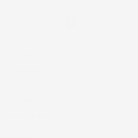
privacy.
Facebook
IL TUO ACCOUNT

LA NOSTRA AZIENDA

ACCESSORI AUTO

CASA E GIARDINO

INFORMAZIONI NEGOZIO