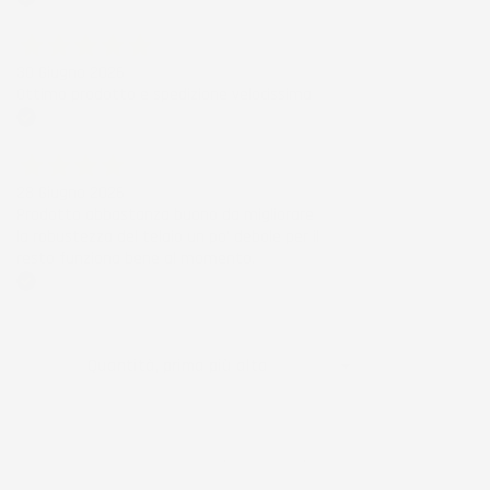
Acquirente verificato
30 Giugno 2026
Ottimo prodotto e spedizione velocissima
Acquirente verificato
28 Giugno 2026
Prodotto abbastanza buono da migliorare
la robustezza del telaio un po' debole per il
resto funziona bene al momento.
Acquirente verificato
Ordina per:

Quantità, prima più alta
Visualizzati 1-1 su 1 articoli