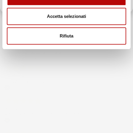
recensioni
Il totale delle recensioni indicate include la somma di:
Recensioni Feedaty
Accetta selezionati
185
Recensioni Ebay
43668
Rifiuta
Le nostre recensioni a 4 e 5 stelle.
Clicca qui per leggerle tutte >
Precedente
Successivo
6 Giorni Fa
Spedizione veloce Tappetini top
Acquirente verificato
30 Luglio 2026
Merce ok e spedizione veloce complimenti.
Acquirente verificato