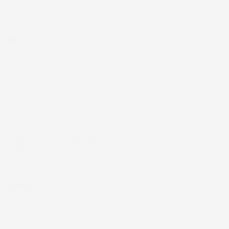
28 Giugno 2026
Prodotto abbastanza buono da migliorare la robustezza del
telaio un po' debole per il resto funziona bene al momento.
Acquirente verificato
Chiamaci:
+39 393 803 8255
LUN-VEN 9:00-12:00 / 14:00-17:00
E-mail:
ac@imjglobal.it
NEWSLETTER
*Accetto i termini di utilizzo generali e la politica sulla