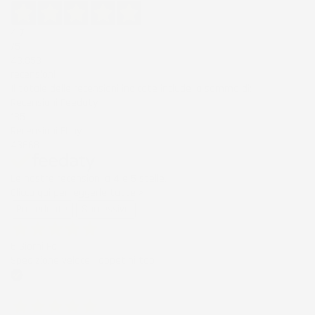
4,7
/5
43.853
recensioni
Il totale delle recensioni indicate include la somma di:
Recensioni Feedaty
185
Recensioni Ebay
43668
Le nostre recensioni a 4 e 5 stelle.
Clicca qui per leggerle tutte >
Precedente
Successivo
6 Giorni Fa
Spedizione veloce Tappetini top
Acquirente verificato