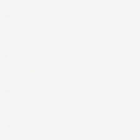
30 Luglio 2026
Merce ok e spedizione veloce complimenti.
Acquirente verificato
21 Luglio 2026
Non ho fatto in tempo ad ordinare che già
stavo usando quello che avevo acquistato
Acquirente verificato
17 Luglio 2026
Tutto bene. Venditore da consigliare
Acquirente verificato
15 Luglio 2026
Tutto ok
Acquirente verificato