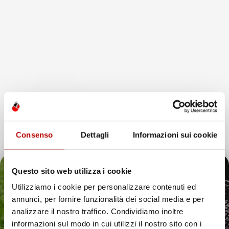
favorite_border
Consenso
Dettagli
Informazioni sui cookie
Questo sito web utilizza i cookie
NON
DISPONIBILE
Utilizziamo i cookie per personalizzare contenuti ed
annunci, per fornire funzionalità dei social media e per
VASCA BAULE
Il tuo 5% di benvenuto
analizzare il nostro traffico. Condividiamo inoltre
COMPATIBILE CON ALFA
ROMEO GIULIA DAL 2016 IN
informazioni sul modo in cui utilizzi il nostro sito con i