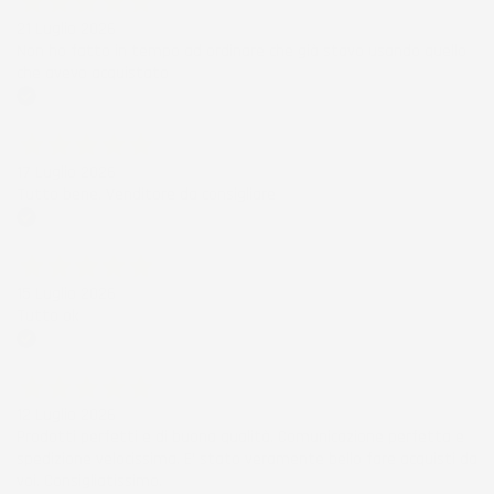
21 Luglio 2026
Non ho fatto in tempo ad ordinare che già stavo usando quello
che avevo acquistato
Acquirente verificato
17 Luglio 2026
Tutto bene. Venditore da consigliare
Acquirente verificato
15 Luglio 2026
Tutto ok
Acquirente verificato
12 Luglio 2026
Prodotti perfetti e di buona qualità. Comunicazione perfetta e
spedizione velocissima. E' stato veramente bello fare acquisti da
voi. Consigliatissimo.