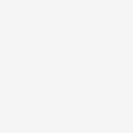
Acquirente verificato
30 Giugno 2026
Ottimo prodotto e spedizione velocissima
Acquirente verificato
28 Giugno 2026
Prodotto abbastanza buono da migliorare la robustezza del
telaio un po' debole per il resto funziona bene al momento.
Acquirente verificato
Chiamaci:
+39 393 803 8255
LUN-VEN 9:00-12:00 / 14:00-17:00
E-mail:
ac@imjglobal.it