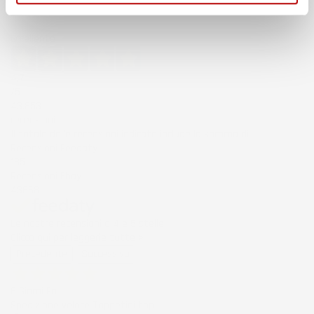
Eccellente
4,7
/5
43.853
recensioni
Il totale delle recensioni indicate include la somma di:
Recensioni Feedaty
185
Recensioni Ebay
43668
Le nostre recensioni a 4 e 5 stelle.
Clicca qui per leggerle tutte >
Precedente
Successivo
6 Giorni Fa
Spedizione veloce Tappetini top