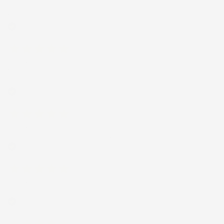
30 Luglio 2026
Merce ok e spedizione veloce complimenti.
Acquirente verificato
21 Luglio 2026
Non ho fatto in tempo ad ordinare che già
stavo usando quello che avevo acquistato
Acquirente verificato
17 Luglio 2026
Tutto bene. Venditore da consigliare
Acquirente verificato
15 Luglio 2026
Tutto ok
Acquirente verificato