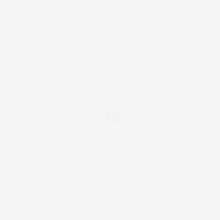
NEWSLETTER
*Accetto i termini di utilizzo generali e la politica sulla
privacy.
Facebook
IL TUO ACCOUNT

LA NOSTRA AZIENDA

ACCESSORI AUTO
