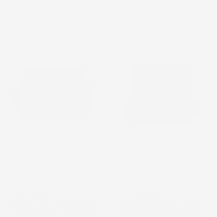
favorite_border
favorite_border
VASCA BAULE
VASCA BAULE
COMPATIBILE CON TOYOTA
COMPATIBILE CON TOYOTA
LAND CRUISER J200 2015-
LAND CRUISER J150 2009-