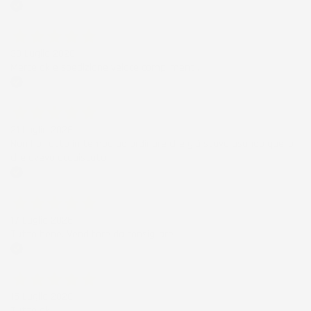
Acquirente verificato
30 Luglio 2026
Merce ok e spedizione veloce complimenti.
Acquirente verificato
21 Luglio 2026
Non ho fatto in tempo ad ordinare che già stavo usando quello
che avevo acquistato
Acquirente verificato
17 Luglio 2026
Tutto bene. Venditore da consigliare
Acquirente verificato
15 Luglio 2026
Tutto ok