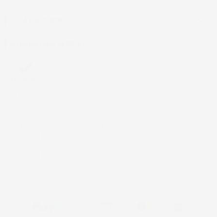
CASA E GIARDINO

INFORMAZIONI NEGOZIO
4,7
/5
43.853
Il totale delle recensioni indicate include la somma di:
Recensioni Feedaty
185
Recensioni Ebay
43668