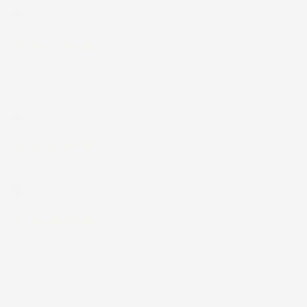
Acquirente verificato
12 Luglio 2026
Prodotti perfetti e di buona qualità. Comunicazione perfetta e
spedizione velocissima. E' stato veramente bello fare acquisti da
voi. Consigliatissimo.
Acquirente verificato
12 Luglio 2026
Eccellente
Acquirente verificato
01 Luglio 2026
la merce ordinata è arrivata perfettamente imballata in meno
di 48 ore, prima di quanto previsto. Anche il post-vendita ha
funzionato ( nel fornire risposte esaustive alle domande
richieste). Complimenti.