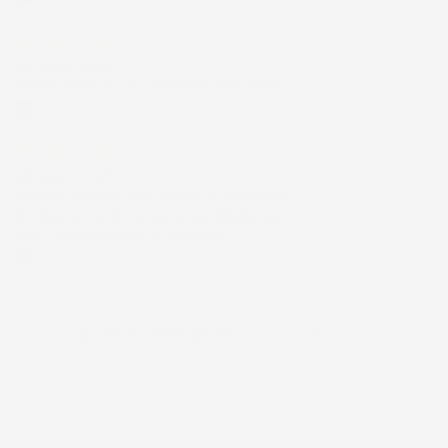
Acquirente verificato
30 Giugno 2026
Ottimo prodotto e spedizione velocissima
Acquirente verificato
28 Giugno 2026
Prodotto abbastanza buono da migliorare
la robustezza del telaio un po' debole per il
resto funziona bene al momento.
Acquirente verificato
Ordina per:

Quantità, prima più alta
Visualizzati 1-4 su 4 articoli