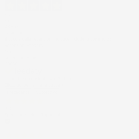
4,7
/5
43.853
recensioni
Il totale delle recensioni indicate include la somma di:
Recensioni Feedaty
185
Recensioni Ebay
43668
Le nostre recensioni a 4 e 5 stelle.
Clicca qui per leggerle tutte >
Precedente
Successivo
7 Giorni Fa
Spedizione veloce Tappetini top
Acquirente verificato