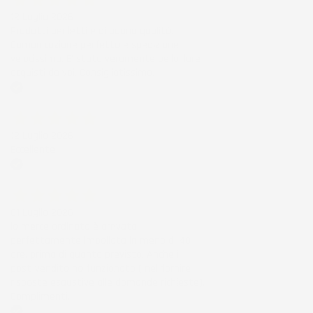
12 Luglio 2026
Prodotti perfetti e di buona qualità.
Comunicazione perfetta e spedizione
velocissima. E' stato veramente bello fare
acquisti da voi. Consigliatissimo.
Acquirente verificato
12 Luglio 2026
Eccellente
Acquirente verificato
01 Luglio 2026
la merce ordinata è arrivata
perfettamente imballata in meno di 48
ore, prima di quanto previsto. Anche il
post-vendita ha funzionato ( nel fornire
risposte esaustive alle domande richieste).
Complimenti.