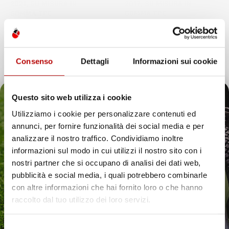
2021, SU MISURA IN
2017, SU MISURA IN
GOMMA TPE
GOMMA TPE
Off-Road, 5 posti, post-facelift
Off-Road, 5 posti, pre-facelift,
con climatizzatore bi-zona
Prezzo
54,57 €
Prezzo
54,57 €
Consenso
Dettagli
Informazioni sui cookie
favorite_border
favorite_border
Questo sito web utilizza i cookie
Utilizziamo i cookie per personalizzare contenuti ed
annunci, per fornire funzionalità dei social media e per
Il tuo 5% di benvenuto
analizzare il nostro traffico. Condividiamo inoltre
informazioni sul modo in cui utilizzi il nostro sito con i
è già pronto!
nostri partner che si occupano di analisi dei dati web,
pubblicità e social media, i quali potrebbero combinarle
con altre informazioni che hai fornito loro o che hanno
raccolto dal tuo utilizzo dei loro servizi.
Selezione