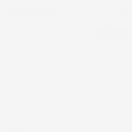
CERCA
X5
X5
Eccellente