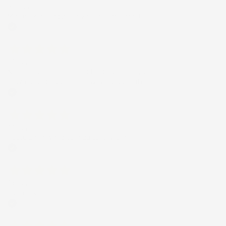
30 Luglio 2026
Merce ok e spedizione veloce complimenti.
Acquirente verificato
21 Luglio 2026
Non ho fatto in tempo ad ordinare che già
stavo usando quello che avevo acquistato
Acquirente verificato
17 Luglio 2026
Tutto bene. Venditore da consigliare
Acquirente verificato
15 Luglio 2026
Tutto ok
Acquirente verificato