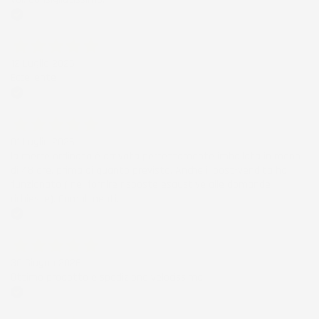
Acquirente verificato
12 Luglio 2026
Eccellente
Acquirente verificato
01 Luglio 2026
la merce ordinata è arrivata perfettamente imballata in meno
di 48 ore, prima di quanto previsto. Anche il post-vendita ha
funzionato ( nel fornire risposte esaustive alle domande
richieste). Complimenti.
Acquirente verificato
30 Giugno 2026
Ottimo prodotto e spedizione velocissima
Acquirente verificato