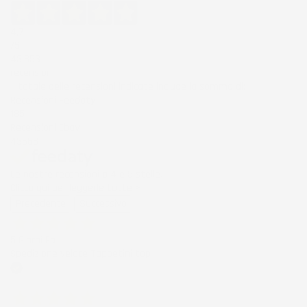
4,7
/5
43.853
recensioni
Il totale delle recensioni indicate include la somma di:
Recensioni Feedaty
185
Recensioni Ebay
43668
Le nostre recensioni a 4 e 5 stelle.
Clicca qui per leggerle tutte >
Precedente
Successivo
5 Giorni Fa
Spedizione veloce Tappetini top
Acquirente verificato