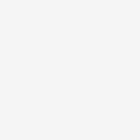
Acquirente verificato
30 Giugno 2026
Ottimo prodotto e spedizione velocissima
Acquirente verificato
28 Giugno 2026
Prodotto abbastanza buono da migliorare
la robustezza del telaio un po' debole per il
resto funziona bene al momento.
Acquirente verificato
Ordina per:

Quantità, prima più alta
Visualizzati 1-2 su 2 articoli