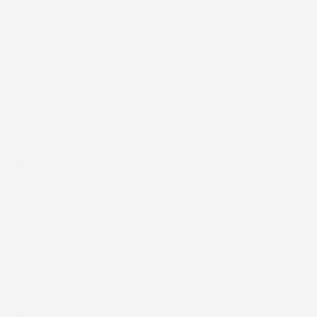
12 Luglio 2026
Prodotti perfetti e di buona qualità.
Comunicazione perfetta e spedizione
velocissima. E' stato veramente bello fare
acquisti da voi. Consigliatissimo.
Acquirente verificato
12 Luglio 2026
Eccellente
Acquirente verificato
01 Luglio 2026
la merce ordinata è arrivata
perfettamente imballata in meno di 48
ore, prima di quanto previsto. Anche il
post-vendita ha funzionato ( nel fornire
risposte esaustive alle domande richieste).
Complimenti.