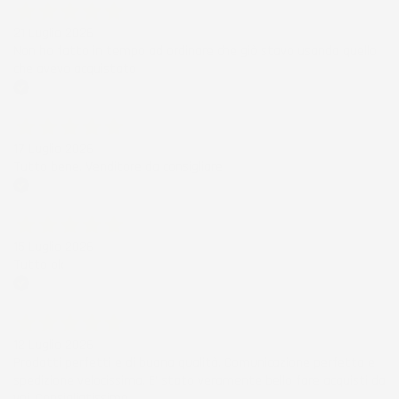
21 Luglio 2026
Non ho fatto in tempo ad ordinare che già stavo usando quello
che avevo acquistato
Acquirente verificato
17 Luglio 2026
Tutto bene. Venditore da consigliare
Acquirente verificato
15 Luglio 2026
Tutto ok
Acquirente verificato
12 Luglio 2026
Prodotti perfetti e di buona qualità. Comunicazione perfetta e
spedizione velocissima. E' stato veramente bello fare acquisti da
voi. Consigliatissimo.