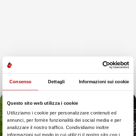
favorite_border
favorite_border
Consenso
Dettagli
Informazioni sui cookie
Questo sito web utilizza i cookie
NON
NON
DISPONIBILE
DISPONIBILE
Utilizziamo i cookie per personalizzare contenuti ed
annunci, per fornire funzionalità dei social media e per
VASCA BAULE
VASCA BAULE
COMPATIBILE CON BMW X5
COMPATIBILE CON BMW X5
Il tuo 5% di benvenuto
analizzare il nostro traffico. Condividiamo inoltre
G05 DAL 2018 IN POI, SU
F15 2013-2018, SU MISURA
informazioni sul modo in cui utilizzi il nostro sito con i