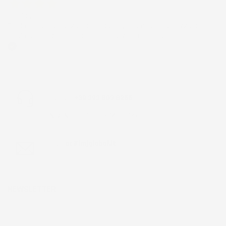
28 Giugno 2026
Prodotto abbastanza buono da migliorare la robustezza del
telaio un po' debole per il resto funziona bene al momento.
Acquirente verificato
Chiamaci:
+39 393 803 8255
LUN-VEN 9:00-12:00 / 14:00-17:00
E-mail:
ac@imjglobal.it
NEWSLETTER