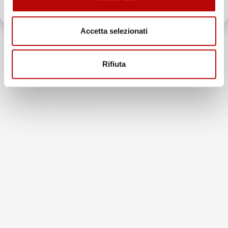
43.853
Oltre 2000 clienti già iscritti.
recensioni
Il totale delle recensioni indicate include la somma di:
Recensioni Feedaty
Accetta selezionati
185
Recensioni Ebay
43668
Rifiuta
Le nostre recensioni a 4 e 5 stelle.
Clicca qui per leggerle tutte >
Precedente
Successivo
5 Giorni Fa
Spedizione veloce Tappetini top
Acquirente verificato
30 Luglio 2026
Merce ok e spedizione veloce complimenti.
Acquirente verificato