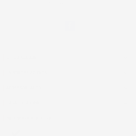
*Accetto i termini di utilizzo generali e la politica sulla
privacy.
Facebook
IL TUO ACCOUNT

LA NOSTRA AZIENDA

ACCESSORI AUTO

CASA E GIARDINO

INFORMAZIONI NEGOZIO