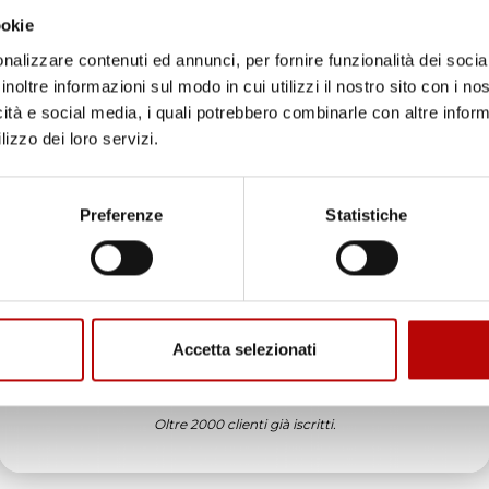
ookie
edizione veloce complimenti.
nalizzare contenuti ed annunci, per fornire funzionalità dei socia
ificato
inoltre informazioni sul modo in cui utilizzi il nostro sito con i n
icità e social media, i quali potrebbero combinarle con altre inform
6
lizzo dei loro servizi.
in tempo ad ordinare che già stavo usando quello che avevo acquista
Unisciti alla nostra community e ricevi in anteprima
ificato
offerte esclusive, novità e consigli!
Preferenze
Statistiche
6
Email
enditore da consigliare
ificato
Accetta selezionati
ATTIVA LO SCONTO!
6
Oltre 2000 clienti già iscritti.
ificato
6