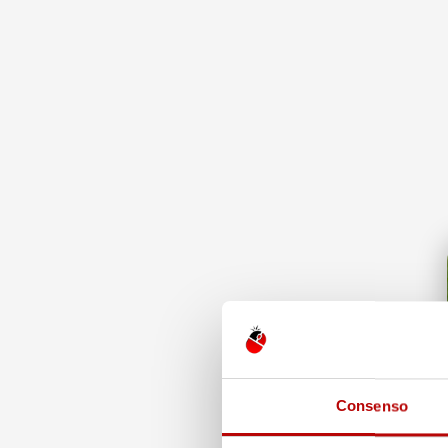
Acquirente verificato
4,7
/5
15 Luglio 2026
43.853
Tutto ok
recensioni
Il totale dell
Acquirente verificato
Recensioni F
185
Recensioni Eb
12 Luglio 2026
43668
Prodotti perfetti e di buona qualità.
Comunicazione perfetta e spedizione
velocissima. E' stato veramente bello fare
Le nostre rece
acquisti da voi. Consigliatissimo.
Clicca qui per
Precedente
Acquirente verificato
5 Giorni Fa
12 Luglio 2026
Spedizione ve
Eccellente
Acquirente ver
Consenso
Acquirente verificato