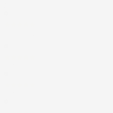
30 Luglio 2026
Merce ok e spedizione veloce complimenti.
Acquirente verificato
21 Luglio 2026
Non ho fatto in tempo ad ordinare che già
stavo usando quello che avevo acquistato
Acquirente verificato
17 Luglio 2026
Tutto bene. Venditore da consigliare
Acquirente verificato
15 Luglio 2026
Tutto ok
Acquirente verificato