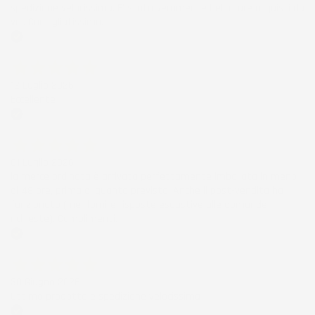
spedizione velocissima. E' stato veramente bello fare acquisti da
voi. Consigliatissimo.
Acquirente verificato
12 Luglio 2026
Eccellente
Acquirente verificato
01 Luglio 2026
la merce ordinata è arrivata perfettamente imballata in meno
di 48 ore, prima di quanto previsto. Anche il post-vendita ha
funzionato ( nel fornire risposte esaustive alle domande
richieste). Complimenti.
Acquirente verificato
30 Giugno 2026
Ottimo prodotto e spedizione velocissima