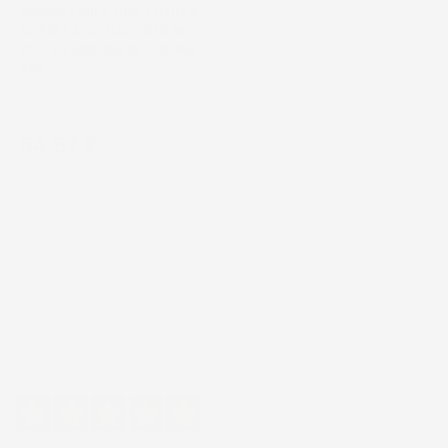
COMPATIBILE CON TOYOTA
COROLLA XII DAL 2018 IN
POI, SU MISURA IN GOMMA
TPE
Berlina
Prezzo
54,57 €
Eccellente
4,7