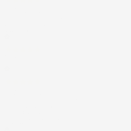
12 Luglio 2026
Prodotti perfetti e di buona qualità.
Comunicazione perfetta e spedizione
velocissima. E' stato veramente bello fare
acquisti da voi. Consigliatissimo.
Acquirente verificato
12 Luglio 2026
Eccellente
Acquirente verificato
01 Luglio 2026
la merce ordinata è arrivata
perfettamente imballata in meno di 48
ore, prima di quanto previsto. Anche il
post-vendita ha funzionato ( nel fornire
risposte esaustive alle domande richieste).
Complimenti.