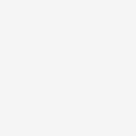
/5
43.853
recensioni
Il totale delle recensioni indicate include la somma di:
Recensioni Feedaty
185
Recensioni Ebay
43668
Le nostre recensioni a 4 e 5 stelle.
Clicca qui per leggerle tutte >
Precedente
Successivo
6 Giorni Fa
Spedizione veloce Tappetini top
Acquirente verificato
30 Luglio 2026
Merce ok e spedizione veloce complimenti.