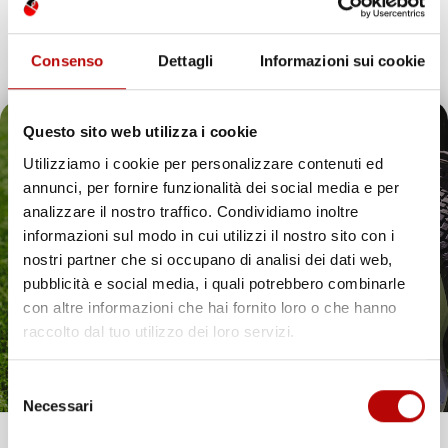
Consenso
Dettagli
Informazioni sui cookie
Questo sito web utilizza i cookie
NON
NON
DISPONIBILE
DISPONIBILE
Utilizziamo i cookie per personalizzare contenuti ed
annunci, per fornire funzionalità dei social media e per
VASCA BAULE
VASCA BAULE
Il tuo 5% di benvenuto
analizzare il nostro traffico. Condividiamo inoltre
COMPATIBILE CON TOYOTA
COMPATIBILE CON TOYOTA
COROLLA IX 2001-2007, SU
COROLLA IX 2001-2007, SU
informazioni sul modo in cui utilizzi il nostro sito con i
è già pronto!
MISURA IN GOMMA TPE
MISURA IN GOMMA TPE
nostri partner che si occupano di analisi dei dati web,
pubblicità e social media, i quali potrebbero combinarle
Hatchback, 5 porte
Station Wagon, senza pianale
con altre informazioni che hai fornito loro o che hanno
bagagliaio aggiuntivo
Prezzo
54,57 €
raccolto dal tuo utilizzo dei loro servizi.
Prezzo
54,57 €
Selezione
favorite_border
favorite_border
Necessari
del
consenso