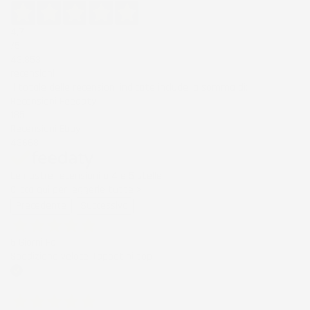
4,7
/5
43.853
recensioni
Il totale delle recensioni indicate include la somma di:
Recensioni Feedaty
185
Recensioni Ebay
43668
Le nostre recensioni a 4 e 5 stelle.
Clicca qui per leggerle tutte >
Precedente
Successivo
6 Giorni Fa
Spedizione veloce Tappetini top
Acquirente verificato