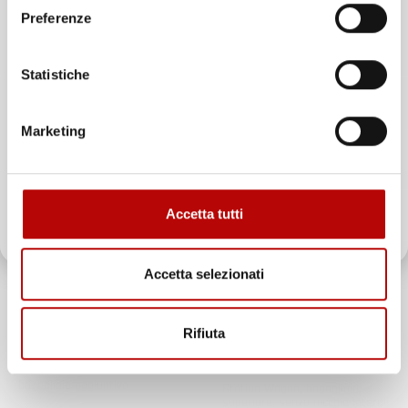
Unisciti alla nostra community e ricevi in anteprima
Preferenze
offerte esclusive, novità e consigli!
Statistiche
Email
Marketing
ATTIVA LO SCONTO!
Accetta tutti
Oltre 2000 clienti già iscritti.
NON
NON
DISPONIBILE
DISPONIBILE
Accetta selezionati
VASCA BAULE
VASCA BAULE
COMPATIBILE CON TOYOTA
COMPATIBILE CON TOYOTA
COROLLA X 2006-2013, SU
COROLLA XII DAL 2018 IN
MISURA IN GOMMA TPE
POI, SU MISURA IN GOMMA
Rifiuta
TPE
Station Wagon, senza pianale
bagagliaio aggiuntivo
Station Wagon, bagagliaio
superiore, senza nicchie laterali