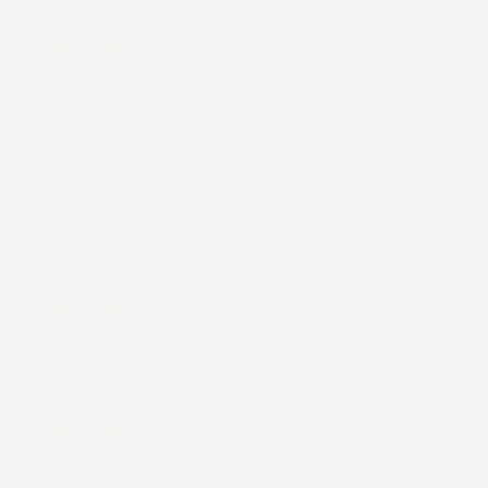
Acquirente verificato
21 Luglio 2026
Non ho fatto in tempo ad ordinare che già stavo usando quello
che avevo acquistato
Acquirente verificato
17 Luglio 2026
Tutto bene. Venditore da consigliare
Acquirente verificato
15 Luglio 2026
Tutto ok
Acquirente verificato
12 Luglio 2026
Prodotti perfetti e di buona qualità. Comunicazione perfetta e