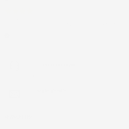
Acquirente verificato
28 Giugno 2026
Prodotto abbastanza buono da migliorare la robustezza del
telaio un po' debole per il resto funziona bene al momento.
Acquirente verificato
Chiamaci:
+39 393 803 8255
LUN-VEN 9:00-12:00 / 14:00-17:00
E-mail:
ac@imjglobal.it
NEWSLETTER