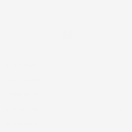
*Accetto i termini di utilizzo generali e la politica sulla
privacy.
Facebook
IL TUO ACCOUNT

LA NOSTRA AZIENDA

ACCESSORI AUTO

CASA E GIARDINO

INFORMAZIONI NEGOZIO