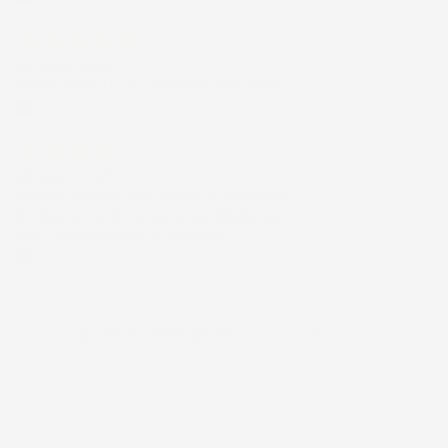
Acquirente verificato
30 Giugno 2026
Ottimo prodotto e spedizione velocissima
Acquirente verificato
28 Giugno 2026
Prodotto abbastanza buono da migliorare
la robustezza del telaio un po' debole per il
resto funziona bene al momento.
Acquirente verificato
Ordina per:

Quantità, prima più alta
Visualizzati 1-9 su 9 articoli