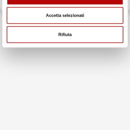
recensioni
Il totale delle recensioni indicate include la somma di:
Recensioni Feedaty
Accetta selezionati
185
Recensioni Ebay
43668
Rifiuta
Le nostre recensioni a 4 e 5 stelle.
Clicca qui per leggerle tutte >
Precedente
Successivo
6 Giorni Fa
Spedizione veloce Tappetini top
Acquirente verificato
30 Luglio 2026
Merce ok e spedizione veloce complimenti.
Acquirente verificato