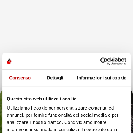
favorite_border
favorite_border
Consenso
Dettagli
Informazioni sui cookie
Questo sito web utilizza i cookie
Utilizziamo i cookie per personalizzare contenuti ed
annunci, per fornire funzionalità dei social media e per
VASCA BAULE
VASCA BAULE
Il tuo 5% di benvenuto
analizzare il nostro traffico. Condividiamo inoltre
COMPATIBILE CON CITROËN
COMPATIBILE CON CITROËN
DS5 2011-2015, SU MISURA
DS5 2011-2015, SU MISURA
informazioni sul modo in cui utilizzi il nostro sito con i