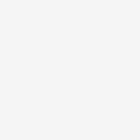
Un viaggio iniziato nel 2015 da un padre e suo 
figlio, Tomas e Matteo, IMJ Global SRL si è 
evoluta grazie a una visione comune di 
eccellenza e affidabilità. Unendo esperienza e 
innovazione, abbiamo costruito una realtà 
aziendale che va oltre il semplice e-commerce.
La Nostra Filosofia: Libertà e Crescita
In IMJ Global, crediamo nella libertà di scelta e 
innovazione. Ascoltiamo attentamente ogni 
feedback, perché ogni cliente è una parte 
fondamentale del nostro percorso verso 
l'eccellenza.
Un Viaggio Attraverso i Nostri Prodotti
Da attrezzi da giardinaggio affidabili a vasi in 
plastica di design, dai tappetini auto su misura 
a soluzioni innovative per la casa e il giardino, 
ogni prodotto è scelto con cura e attenzione 
alle tue esigenze.