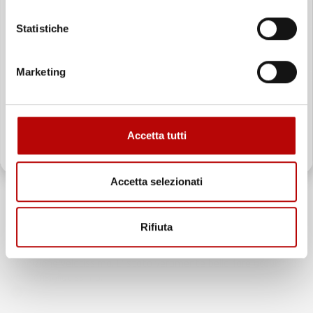
Non ho fatto in tempo ad ordinare che già stavo usando quello
che avevo acquistato
Statistiche
Email
Acquirente verificato
Marketing
17 Luglio 2026
Tutto bene. Venditore da consigliare
ATTIVA LO SCONTO!
Acquirente verificato
Accetta tutti
Oltre 2000 clienti già iscritti.
15 Luglio 2026
Tutto ok
Accetta selezionati
Acquirente verificato
Rifiuta
12 Luglio 2026
Prodotti perfetti e di buona qualità. Comunicazione perfetta e
spedizione velocissima. E' stato veramente bello fare acquisti da
voi. Consigliatissimo.
Acquirente verificato