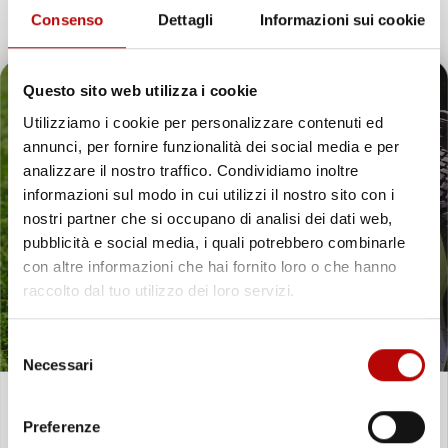
Recensioni Feedaty
Consenso
Dettagli
Informazioni sui cookie
185
Recensioni Ebay
43668
Questo sito web utilizza i cookie
Le nostre recensioni a 4 e 5 stelle.
Utilizziamo i cookie per personalizzare contenuti ed
Clicca qui per leggerle tutte >
annunci, per fornire funzionalità dei social media e per
Precedente
Successivo
Il tuo 5% di benvenuto
analizzare il nostro traffico. Condividiamo inoltre
informazioni sul modo in cui utilizzi il nostro sito con i
è già pronto!
4 Giorni Fa
nostri partner che si occupano di analisi dei dati web,
Spedizione veloce Tappetini top
pubblicità e social media, i quali potrebbero combinarle
con altre informazioni che hai fornito loro o che hanno
Acquirente verificato
raccolto dal tuo utilizzo dei loro servizi.
7 Giorni Fa
Merce ok e spedizione veloce complimenti.
Selezione
Necessari
del
Acquirente verificato
consenso
Unisciti alla nostra community e ricevi in anteprima
Preferenze
21 Luglio 2026
offerte esclusive, novità e consigli!