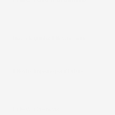
La Nostra Crescita e Evoluzione
La trasformazione in Società a Responsabilità 
Limitata (SRL) nel 2021 segna un capitolo 
importante nella nostra storia. Continuiamo ad 
espanderci e ad innovare, sempre con lo 
sguardo rivolto al futuro.
Dietro le Quinte: Il Nostro Team
Il nostro team è il cuore pulsante di IMJ Global. 
Dalle competenze digitali all'esperto di prodotto, 
ogni membro gioca un ruolo cruciale nel 
garantirti un'esperienza eccezionale.
Il Nostro Impegno per il Futuro
Immaginiamo un futuro in cui la tecnologia e il 
tocco personale si uniscono per offrirti 
un'esperienza di acquisto unica. Un futuro in cui 
ogni interazione è un passo verso la 
soddisfazione totale.
La Nostra Promessa