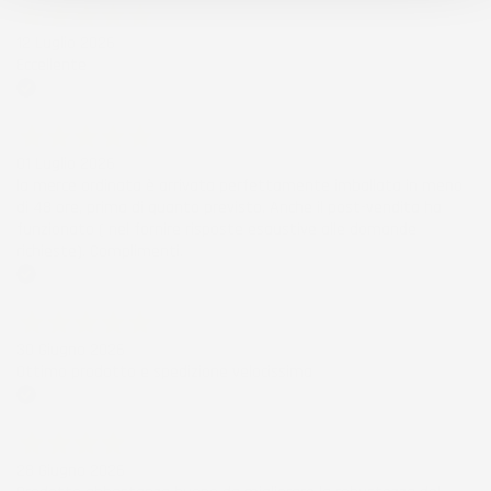
12 Luglio 2026
Eccellente
Acquirente verificato
01 Luglio 2026
la merce ordinata è arrivata perfettamente imballata in meno
di 48 ore, prima di quanto previsto. Anche il post-vendita ha
funzionato ( nel fornire risposte esaustive alle domande
richieste). Complimenti.
Acquirente verificato
30 Giugno 2026
Ottimo prodotto e spedizione velocissima
Acquirente verificato
28 Giugno 2026