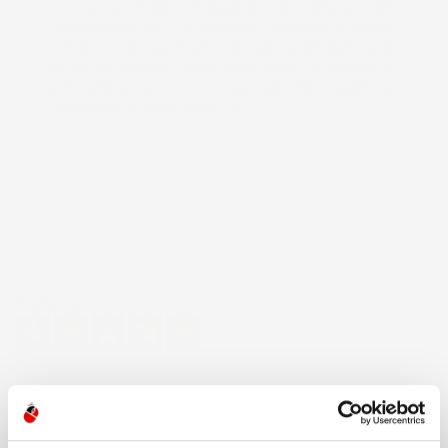
Con un punteggio di feedback del 99% sui vari 
Marketplace con cui abbiamo collaborato (eBay, 
Amazon, cDiscount etc.), la tua soddisfazione è 
la nostra priorità. Ascoltiamo ogni tua esigenza 
e lavoriamo senza sosta per garantirti qualità e 
affidabilità in ogni acquisto.
Eccellente
4,7
/5
43.853
recensioni
Il totale delle recensioni indicate include la somma di: