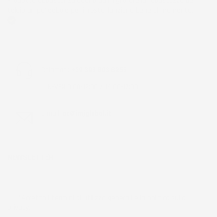
Prodotto abbastanza buono da migliorare la robustezza del
telaio un po' debole per il resto funziona bene al momento.
Acquirente verificato
Chiamaci:
+39 393 803 8255
LUN-VEN 9:00-12:00 / 14:00-17:00
E-mail:
ac@imjglobal.it
NEWSLETTER
*Accetto i termini di utilizzo generali e la politica sulla
privacy.