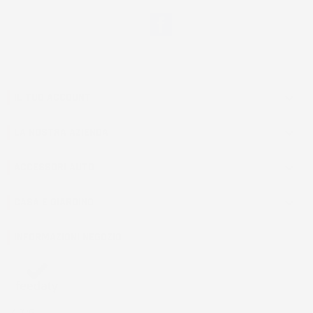
Facebook
IL TUO ACCOUNT

LA NOSTRA AZIENDA

ACCESSORI AUTO

CASA E GIARDINO

INFORMAZIONI NEGOZIO