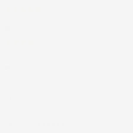
Acquirente verificato
30 Giugno 2026
Ottimo prodotto e spedizione velocissima
Acquirente verificato
28 Giugno 2026
Prodotto abbastanza buono da migliorare la robustezza del
telaio un po' debole per il resto funziona bene al momento.
Acquirente verificato
Chiamaci:
+39 393 803 8255
LUN-VEN 9:00-12:00 / 14:00-17:00
E-mail:
ac@imjglobal.it