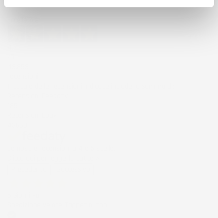
Eccellente
4,7
/5
43.853
recensioni
Il totale delle recensioni indicate include la somma di:
Recensioni Feedaty
185
Recensioni Ebay
43668
Le nostre recensioni a 4 e 5 stelle.
Clicca qui per leggerle tutte >
Precedente
Successivo
5 Giorni Fa
Spedizione veloce Tappetini top