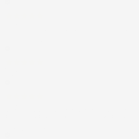
Acquirente verificato
12 Luglio 2026
Prodotti perfetti e di buona qualità. Comunicazione perfetta e
spedizione velocissima. E' stato veramente bello fare acquisti da
voi. Consigliatissimo.
Acquirente verificato
12 Luglio 2026
Eccellente
Acquirente verificato
01 Luglio 2026
la merce ordinata è arrivata perfettamente imballata in meno
di 48 ore, prima di quanto previsto. Anche il post-vendita ha
funzionato ( nel fornire risposte esaustive alle domande
richieste). Complimenti.