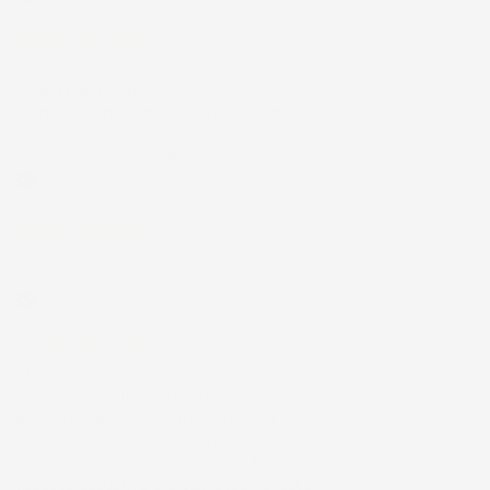
Acquirente verificato
12 Luglio 2026
Prodotti perfetti e di buona qualità.
Comunicazione perfetta e spedizione
velocissima. E' stato veramente bello fare
acquisti da voi. Consigliatissimo.
Acquirente verificato
12 Luglio 2026
Eccellente
Acquirente verificato
01 Luglio 2026
la merce ordinata è arrivata
perfettamente imballata in meno di 48
ore, prima di quanto previsto. Anche il
post-vendita ha funzionato ( nel fornire
risposte esaustive alle domande richieste).