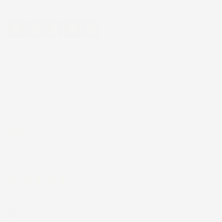
Eccellente
4,7
/5
43.853
recensioni
Il totale delle recensioni indicate include la somma di:
Recensioni Feedaty
185
Recensioni Ebay
43668
Le nostre recensioni a 4 e 5 stelle.
Clicca qui per leggerle tutte >
Precedente
Successivo
5 Giorni Fa
Spedizione veloce Tappetini top