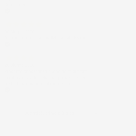
Complimenti.
Acquirente verificato
30 Giugno 2026
Ottimo prodotto e spedizione velocissima
Acquirente verificato
28 Giugno 2026
Prodotto abbastanza buono da migliorare
la robustezza del telaio un po' debole per il
resto funziona bene al momento.
Acquirente verificato
Ordina per:

Quantità, prima più alta