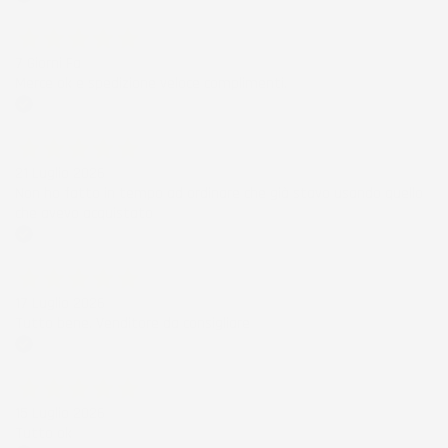
Acquirente verificato
7 Giorni Fa
Merce ok e spedizione veloce complimenti.
Acquirente verificato
21 Luglio 2026
Non ho fatto in tempo ad ordinare che già stavo usando quello
che avevo acquistato
Acquirente verificato
17 Luglio 2026
Tutto bene. Venditore da consigliare
Acquirente verificato
15 Luglio 2026
Tutto ok