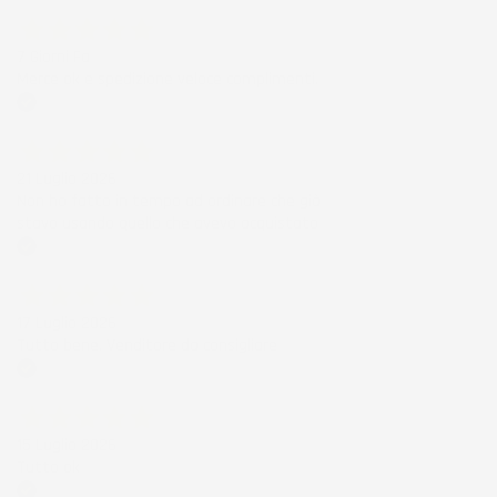
Acquirente verificato
7 Giorni Fa
Merce ok e spedizione veloce complimenti.
Acquirente verificato
21 Luglio 2026
Non ho fatto in tempo ad ordinare che già
stavo usando quello che avevo acquistato
Acquirente verificato
17 Luglio 2026
Tutto bene. Venditore da consigliare
Acquirente verificato
15 Luglio 2026
Tutto ok