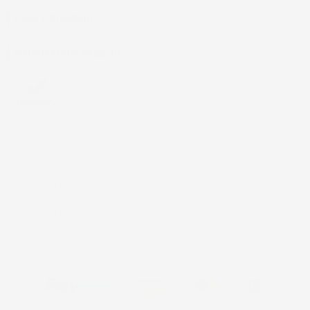
CASA E GIARDINO

INFORMAZIONI NEGOZIO
4,7
/5
43.853
Il totale delle recensioni indicate include la somma di:
Recensioni Feedaty
185
Recensioni Ebay
43668