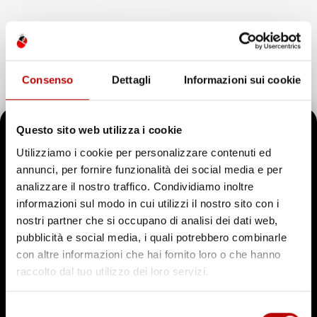
TRASPARENTE CON
ATTREZZI DA GIARDINO
COPERCHIO CARGOBOX |
DOMESTICI | 9,8X31X7 CM |
VOLUME 6-45 LITRI |
GRIGIO | IN PLASTICA
IMPILABILE | IN PLASTICA
RESISTENTE
Prezzo
18,21 €
Consenso
Dettagli
Informazioni sui cookie
Prezzo
17,60 €
-
35,93 €
Questo sito web utilizza i cookie
favorite_border
Utilizziamo i cookie per personalizzare contenuti ed
annunci, per fornire funzionalità dei social media e per
Il tuo 5% di benvenuto
analizzare il nostro traffico. Condividiamo inoltre
informazioni sul modo in cui utilizzi il nostro sito con i
è già pronto!
nostri partner che si occupano di analisi dei dati web,
pubblicità e social media, i quali potrebbero combinarle
con altre informazioni che hai fornito loro o che hanno
raccolto dal tuo utilizzo dei loro servizi.
Selezione