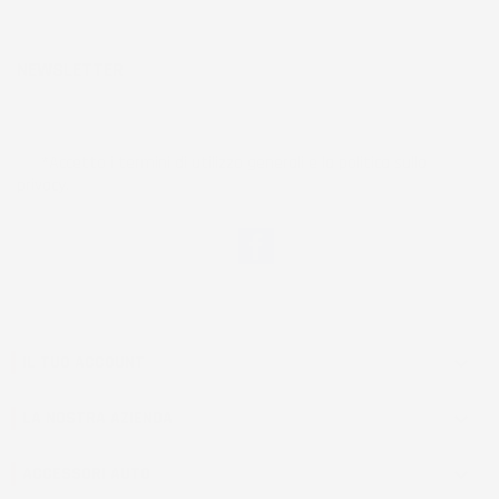
NEWSLETTER
*Accetto i termini di utilizzo generali e la politica sulla
privacy.
Facebook
IL TUO ACCOUNT

LA NOSTRA AZIENDA

ACCESSORI AUTO
