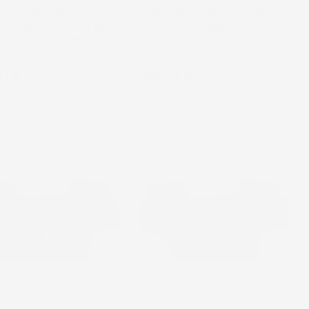
INI COMPATIBILI CON
TAPPETINI COMPATIBILI CON
 FERGUSON 5710 M 2021-
MASSEY FERGUSON 5711 M 2021-
SU MISURA IN GOMMA TPE
2025, SU MISURA IN GOMMA TPE
zo
Prezzo
71 €
164,71 €
favorite_border
favorite_border