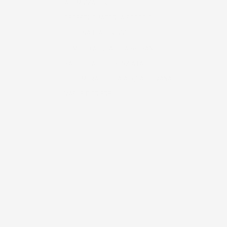
ATOMIZZATORI
DECESPUGLIATORI A SCOPPIO
OFFICINA E ATTREZZI
POMPE D'ACQUA E CARBURANTI
RACCOLTA DIFFERENZIATA
SISTEMI RACCOLTA ACQUA PIOVANA
VASI E FIORIERE