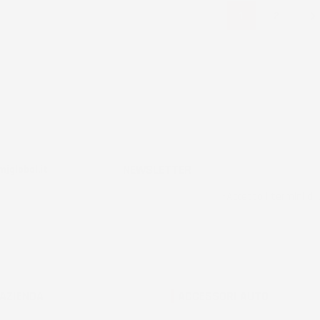
1
2
NEWSLETTER
jglobal.it
*Accetto i termini di u
 AZIENDA
ACCESSORI AUTO