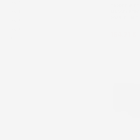
7S.155
TAPPETINI CO
7S.165
MASSEY FERG
2025, SU MIS
7S.180
7S.190
Prezzo
164,71 €
8S