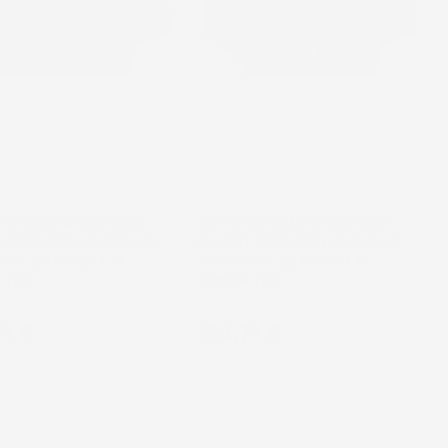
NON
BILE
DISPONIBILE
INI COMPATIBILI CON
TAPPETINI COMPATIBILI CON
 FERGUSON 7S.155 DAL
MASSEY FERGUSON 7S.165 DAL
 POI, SU MISURA IN
2021 IN POI, SU MISURA IN
 TPE
GOMMA TPE
zo
Prezzo
71 €
164,71 €