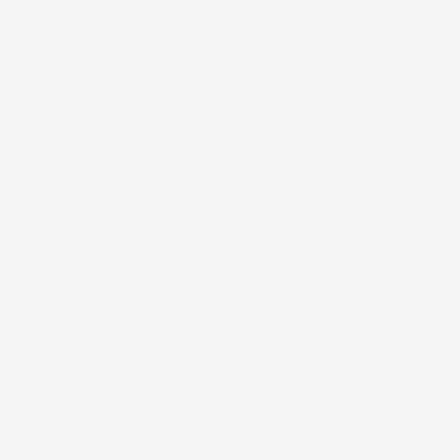
mpre Gratuita !
0
CERCA
ACCEDI
CARRELLO
SSORI AUTO
KNOWLEDGE BASE