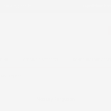
ail:
ac@imjglobal.it
La Spedizione è se
RDINO
OFFICINA E ATTREZZI
CONFIGURATORE ACCE
sey Ferguson
Massey Ferguson