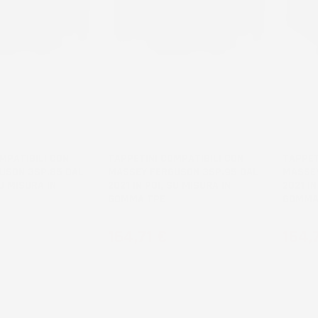
NON
NON
DISPONIBILE
DISPONI
MPATIBILI CON
TAPPETINI COMPATIBILI CON
TAPPET
USON 3SP.85 DAL
MASSEY FERGUSON 3SP.95 DAL
MASSEY
SU MISURA IN
2021 IN POI, SU MISURA IN
2021 IN
GOMMA TPE
GOMMA
Prezzo
Prez
164,71 €
164,