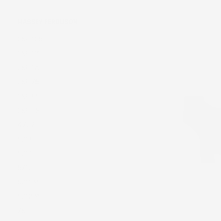
Ordina per:
MASSEY FERGUSON
3SP.105
3SP.115
3SP.120
3SP.75
3SP.85
3SP.95
4707
5708
5709
5710
5711 M
5712 M
7S