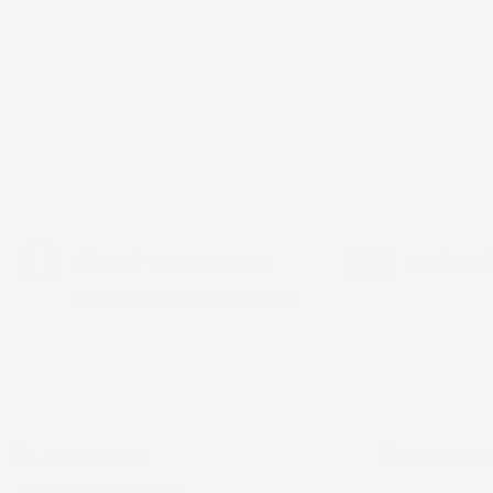
Chiamaci:
+39 393 803 8255
E-mail:
ac@im
LUN-VEN 9:00-12:00 / 14:00-17:00
IL TUO ACCOUNT
LA NOSTRA