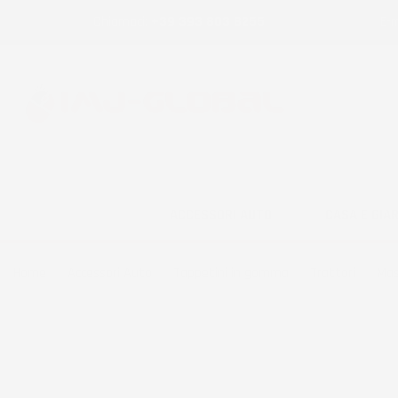
Chiamaci:
+39 393 803 8255
E-m
ACCESSORI AUTO
CASA E GIA
Home
Accessori Auto
Tappetini in gomma
Trattori
Mas