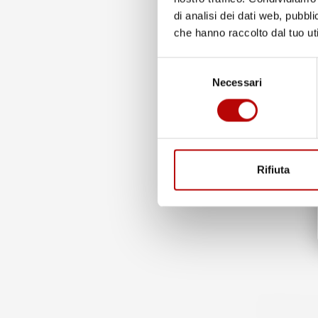
di analisi dei dati web, pubbl
che hanno raccolto dal tuo uti
Selezione
NON
DISPONIBILE
Necessari
del
consenso
TAPPETINI CO
MASSEY FERG
2025, SU MIS
Prezzo
164,71 €
Rifiuta