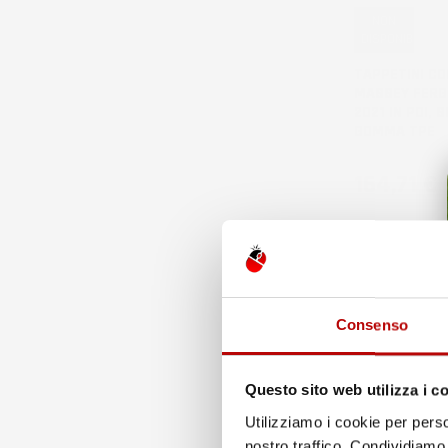
NON
DISPONIBILE
TAPPETINI CO
MASSEY FERG
2021 IN POI, 
GOMMA TPE
Prezzo
164,71 €
Consenso
Questo sito web utilizza i c
Utilizziamo i cookie per perso
nostro traffico. Condividiamo 