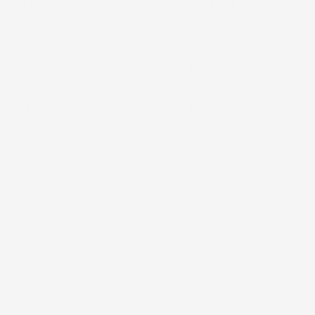
 GLOBAL SRL
CONFIGURATORE
 CONDIZIONI DI VENDITA
COPERTURE VETTURA
TAPPETINI IN GOMMA
COPRIAUTO
COPRICERCHI
NTATTACI!
COPRIVOLANTE
ODR
VASCHE BAULE