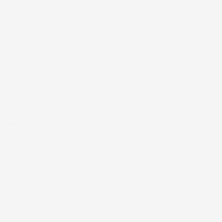
INFORMAZIONI PERSONALI
SU DI NOI - IMJ
RESTITUZIONE PRODOTTO
TERMINI D'USO E
ORDINI
PRIVACY POLICY
NOTE DI CREDITO
SPEDIZIONE
INDIRIZZI
COOKIE POLICY
BUONI
CONTATTO - CO
LE TUE NOTIFICHE DI STOCK
PIATTAFORMA 
BLOG
INFORMAZIONI NEGOZIO
IMJ Global srl
Zona ind.le Belvedere ING 5 SNC
53034 Colle di val d'Elsa
Siena
Italia
Chiamaci:
+39 393 803 8255
Scrivici a:
ac@imjglobal.it