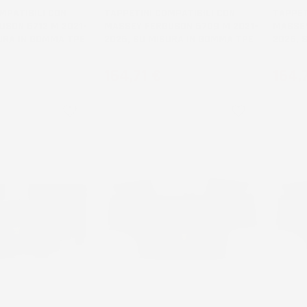
MPATIBILI CON
TAPPETINI COMPATIBILI CON
TAPPET
USON 5712 M 2021-
MASSEY FERGUSON 5709 M 2021-
MASSEY
URA IN GOMMA TPE
2025, SU MISURA IN GOMMA TPE
2025, 
Prezzo
Prez
164,71 €
164,
favorite_border
favorite_border