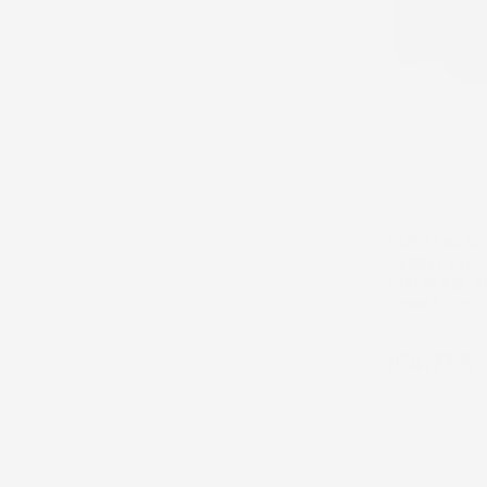
NON
DISPONIBILE
TAPPETINI CO
MASSEY FERG
2021 IN POI, 
GOMMA TPE
Prezzo
164,71 €