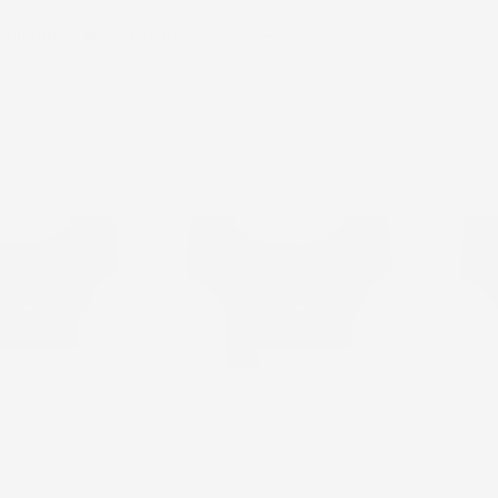

Quantità, prima più alta
favorite_border
favorite_border