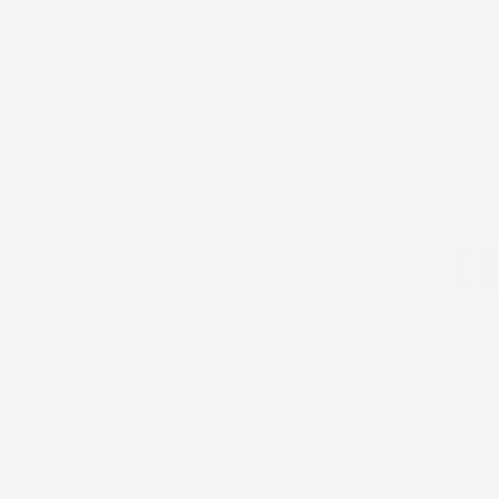

tilizzo generali e la politica sulla privacy.
CASA E GIARDINO