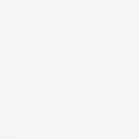
12 Luglio 2026
Prodotti perfetti e di buona qualità.
Comunicazione perfetta e spedizione
velocissima. E' stato veramente bello fare
acquisti da voi. Consigliatissimo.
Acquirente verificato
12 Luglio 2026
Eccellente
Acquirente verificato
01 Luglio 2026
la merce ordinata è arrivata
perfettamente imballata in meno di 48
ore, prima di quanto previsto. Anche il
post-vendita ha funzionato ( nel fornire
risposte esaustive alle domande richieste).
Complimenti.