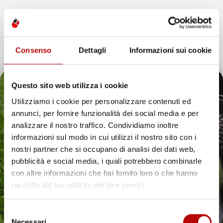
MISURA IN GOMMA TPE
MISURA IN GOMMA TPE
SUV, post-facelift, bagagliaio
SUV, post-facelift, bagagliaio
superiore, con ruota di scorta
inferiore
Prezzo
Prezzo
48,35 €
48,35 €
Consenso
Dettagli
Informazioni sui cookie
favorite_border
Questo sito web utilizza i cookie
Utilizziamo i cookie per personalizzare contenuti ed
annunci, per fornire funzionalità dei social media e per
Il tuo 5% di benvenuto
analizzare il nostro traffico. Condividiamo inoltre
informazioni sul modo in cui utilizzi il nostro sito con i
è già pronto!
nostri partner che si occupano di analisi dei dati web,
pubblicità e social media, i quali potrebbero combinarle
con altre informazioni che hai fornito loro o che hanno
raccolto dal tuo utilizzo dei loro servizi.
Selezione
Necessari