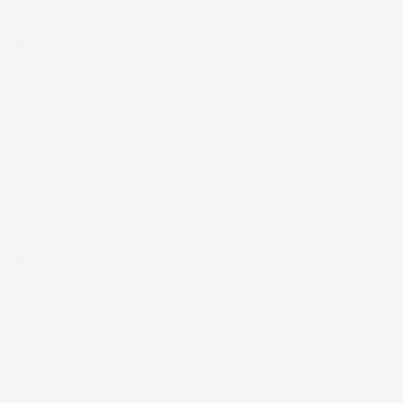
6 Giorni Fa
Merce ok e spedizione veloce complimenti.
Acquirente verificato
21 Luglio 2026
Non ho fatto in tempo ad ordinare che già
stavo usando quello che avevo acquistato
Acquirente verificato
17 Luglio 2026
Tutto bene. Venditore da consigliare
Acquirente verificato
15 Luglio 2026
Tutto ok
Acquirente verificato