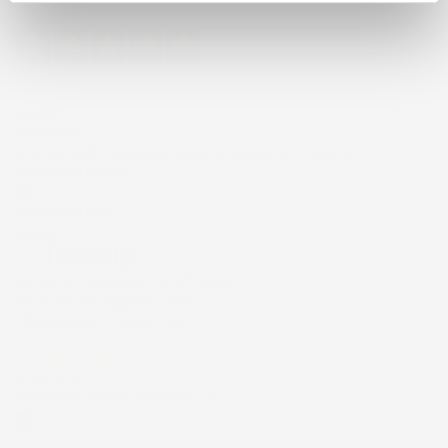
Eccellente
4,7
/5
43.853
recensioni
Il totale delle recensioni indicate include la somma di:
Recensioni Feedaty
185
Recensioni Ebay
43668
Le nostre recensioni a 4 e 5 stelle.
Clicca qui per leggerle tutte >
Precedente
Successivo
3 Giorni Fa
Spedizione veloce Tappetini top
Acquirente verificato