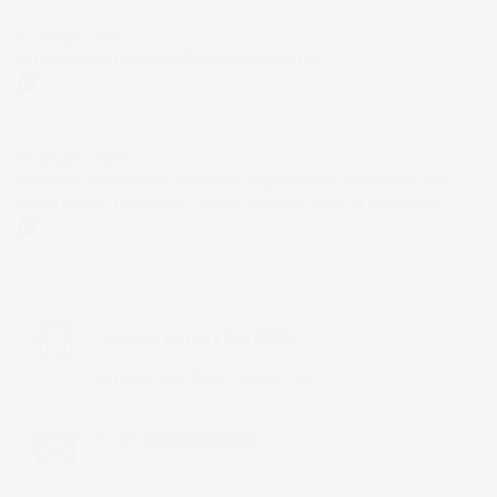
30 Giugno 2026
Ottimo prodotto e spedizione velocissima
Acquirente verificato
28 Giugno 2026
Prodotto abbastanza buono da migliorare la robustezza del
telaio un po' debole per il resto funziona bene al momento.
Acquirente verificato
Chiamaci:
+39 393 803 8255
LUN-VEN 9:00-12:00 / 14:00-17:00
E-mail:
ac@imjglobal.it