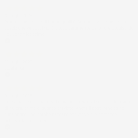
Acquirente verificato
12 Luglio 2026
Prodotti perfetti e di buona qualità. Comunicazione perfetta e
spedizione velocissima. E' stato veramente bello fare acquisti da
voi. Consigliatissimo.
Acquirente verificato
12 Luglio 2026
Eccellente
Acquirente verificato
01 Luglio 2026
la merce ordinata è arrivata perfettamente imballata in meno
di 48 ore, prima di quanto previsto. Anche il post-vendita ha
funzionato ( nel fornire risposte esaustive alle domande
richieste). Complimenti.
Acquirente verificato