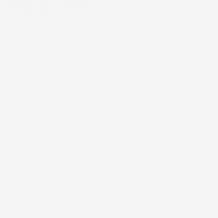
4,7
/5
43.853
recensioni
Il totale delle recensioni indicate include la somma di:
Recensioni Feedaty
185
Recensioni Ebay
43668
Le nostre recensioni a 4 e 5 stelle.
Clicca qui per leggerle tutte >
Precedente
Successivo
3 Giorni Fa
Spedizione veloce Tappetini top
Acquirente verificato