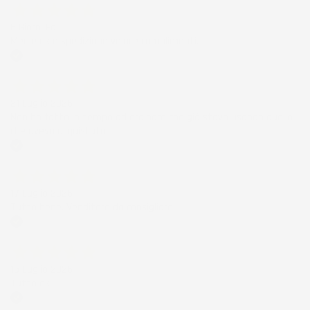
6 Giorni Fa
Merce ok e spedizione veloce complimenti.
Acquirente verificato
21 Luglio 2026
Non ho fatto in tempo ad ordinare che già stavo usando quello
che avevo acquistato
Acquirente verificato
17 Luglio 2026
Tutto bene. Venditore da consigliare
Acquirente verificato
15 Luglio 2026
Tutto ok