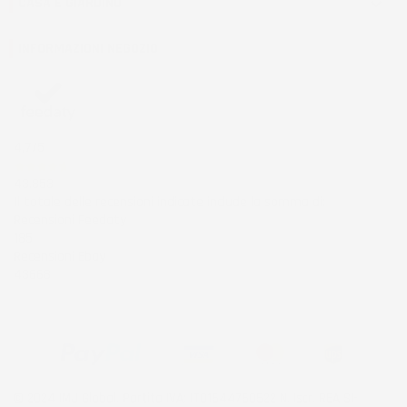
CASA E GIARDINO

INFORMAZIONI NEGOZIO
4,7
/5
43.853
Il totale delle recensioni indicate include la somma di:
Recensioni Feedaty
185
Recensioni Ebay
43668
© 2024 IMJ Global. Partita IVA: IT01544750522 N. Iscr. REA SI-