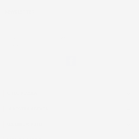
NEWSLETTER
*Accetto i termini di utilizzo generali e la politica sulla
privacy.
Facebook
IL TUO ACCOUNT

LA NOSTRA AZIENDA

ACCESSORI AUTO
