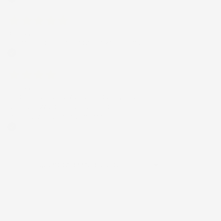
Acquirente verificato
30 Giugno 2026
Ottimo prodotto e spedizione velocissima
Acquirente verificato
28 Giugno 2026
Prodotto abbastanza buono da migliorare
la robustezza del telaio un po' debole per il
resto funziona bene al momento.
Acquirente verificato
Ordina per:

Quantità, prima più alta
Visualizzati 1-3 su 3 articoli