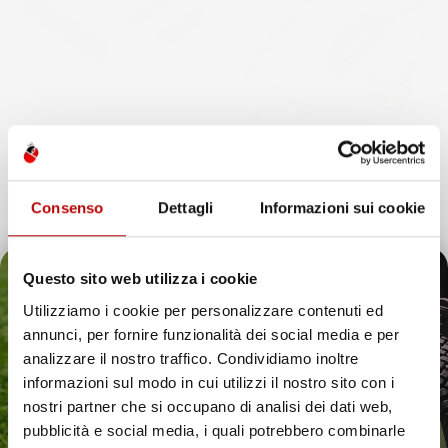
Consenso
Dettagli
Informazioni sui cookie
ASTA DI TRASMISSIONE
ASTA DI TRASMISSIONE
153CM Ø8MM ATTACCO
COMPLETA 160CM Ø28MM
QUADRATO/7/9 DENTI IN
ATTACCO 9 DENTI PER
Questo sito web utilizza i cookie
ACCIAIO TEMPRATO
DECESPUGLIATORE
Utilizziamo i cookie per personalizzare contenuti ed
annunci, per fornire funzionalità dei social media e per
Prezzo
Prezzo
24,56 €
-
24,83 €
56,43 €
Il tuo 5% di benvenuto
1
voti
1
voti
analizzare il nostro traffico. Condividiamo inoltre
informazioni sul modo in cui utilizzi il nostro sito con i
favorite_border
favorite_border
è già pronto!
nostri partner che si occupano di analisi dei dati web,
pubblicità e social media, i quali potrebbero combinarle