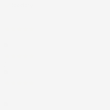
Le nostre recensioni a 4 e 5 stelle.
Clicca qui per leggerle tutte >
Precedente
Successivo
5 Giorni Fa
Spedizione veloce Tappetini top
Acquirente verificato
30 Luglio 2026
Merce ok e spedizione veloce complimenti.
Acquirente verificato
21 Luglio 2026
Non ho fatto in tempo ad ordinare che già stavo usando quello
che avevo acquistato
Acquirente verificato