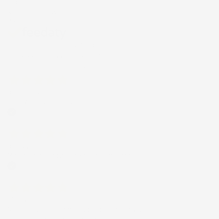
185
Recensioni Ebay
43668
Le nostre recensioni a 4 e 5 stelle.
Clicca qui per leggerle tutte >
Precedente
Successivo
5 Giorni Fa
Spedizione veloce Tappetini top
Acquirente verificato
30 Luglio 2026
Merce ok e spedizione veloce complimenti.
Acquirente verificato
21 Luglio 2026
Non ho fatto in tempo ad ordinare che già