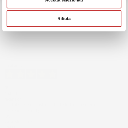
Rifiuta
Eccellente
4,7
/5
43.853
recensioni
Il totale delle recensioni indicate include la somma di:
Recensioni Feedaty
185
Recensioni Ebay
43668