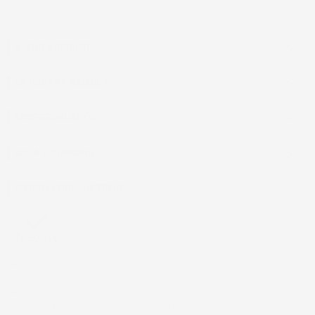
IL TUO ACCOUNT

LA NOSTRA AZIENDA

ACCESSORI AUTO

CASA E GIARDINO

INFORMAZIONI NEGOZIO
4,7
/5
43.853
Il totale delle recensioni indicate include la somma di: