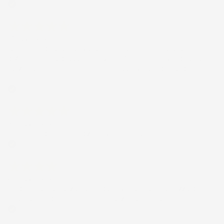
Acquirente verificato
01 Luglio 2026
la merce ordinata è arrivata perfettamente imballata in meno
di 48 ore, prima di quanto previsto. Anche il post-vendita ha
funzionato ( nel fornire risposte esaustive alle domande
richieste). Complimenti.
Acquirente verificato
30 Giugno 2026
Ottimo prodotto e spedizione velocissima
Acquirente verificato
28 Giugno 2026
Prodotto abbastanza buono da migliorare la robustezza del
telaio un po' debole per il resto funziona bene al momento.
Acquirente verificato