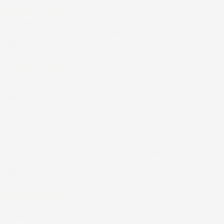
17 Luglio 2026
Tutto bene. Venditore da consigliare
Acquirente verificato
15 Luglio 2026
Tutto ok
Acquirente verificato
12 Luglio 2026
Prodotti perfetti e di buona qualità. Comunicazione perfetta e
spedizione velocissima. E' stato veramente bello fare acquisti da
voi. Consigliatissimo.
Acquirente verificato
12 Luglio 2026
Eccellente