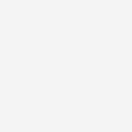
stavo usando quello che avevo acquistato
Acquirente verificato
17 Luglio 2026
Tutto bene. Venditore da consigliare
Acquirente verificato
15 Luglio 2026
Tutto ok
Acquirente verificato
12 Luglio 2026
Prodotti perfetti e di buona qualità.
Comunicazione perfetta e spedizione
velocissima. E' stato veramente bello fare
acquisti da voi. Consigliatissimo.
Acquirente verificato