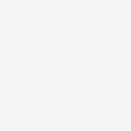
Chiamaci:
+39 393 803 8255
LUN-VEN 9:00-12:00 / 14:00-17:00
E-mail:
ac@imjglobal.it
NEWSLETTER
*Accetto i termini di utilizzo generali e la politica sulla
privacy.
Facebook