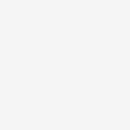
12 Luglio 2026
Eccellente
Acquirente verificato
01 Luglio 2026
la merce ordinata è arrivata
perfettamente imballata in meno di 48
ore, prima di quanto previsto. Anche il
post-vendita ha funzionato ( nel fornire
risposte esaustive alle domande richieste).
Complimenti.
Acquirente verificato
30 Giugno 2026
Ottimo prodotto e spedizione velocissima
Acquirente verificato