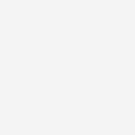
Filtri
Prezzo
26,00 € - 59,00 €
Disponibile
Si
(1)
Eccellente
4,7
/5
43.853
recensioni
Il totale delle recensioni indicate include la somma di:
Recensioni Feedaty