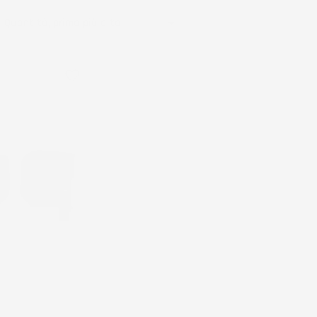

Quantità, prima più alta
favorite_border