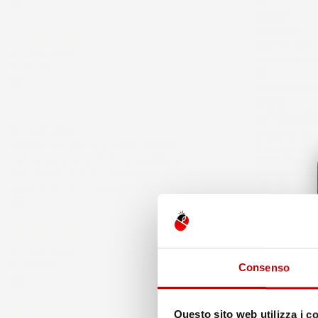
/5
43.853
Acquirente verificato
recensioni
Il totale dell
15 Luglio 2026
Recensioni F
Tutto ok
185
Recensioni Eb
Acquirente verificato
43668
12 Luglio 2026
Le nostre rece
Prodotti perfetti e di buona qualità.
Clicca qui per
Comunicazione perfetta e spedizione
Precedente
velocissima. E' stato veramente bello fare
acquisti da voi. Consigliatissimo.
3 Giorni Fa
Acquirente verificato
Spedizione ve
Acquirente ver
12 Luglio 2026
Eccellente
Consenso
6 Giorni Fa
Acquirente verificato
Merce ok e sp
Questo sito web utilizza i c