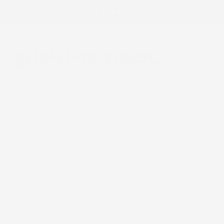
Chiamaci:
+39 393 803 8255
E-m
ACCESSORI AUTO
CASA E GIA
Home
Accessori Auto
Tappetini in gomma
Furgone
DA