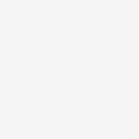
SISTEMI RACCOLTA ACQUA PIOVANA
VASI E FIORIERE