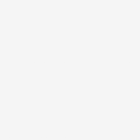
uanto previsto. Anche il post-vendita ha funzionato ( nel fornire
r il resto funziona bene al momento.