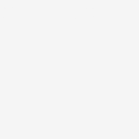
NTATTACI!
COPRIVOLANTE
ODR
VASCHE BAULE