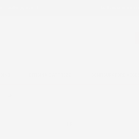
ail:
ac@imjglobal.it
La Spedizione è se
RDINO
OFFICINA E ATTREZZI
CONFIGURATORE ACCE
F
LF
LF