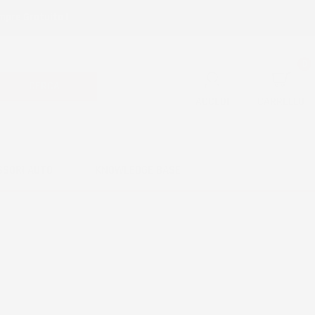
mpre Gratuita !
0
CERCA
ACCEDI
CARRELLO
SSORI AUTO
KNOWLEDGE BASE