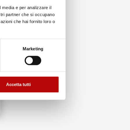
l media e per analizzare il
ostri partner che si occupano
azioni che hai fornito loro o
to
Marketing
Accetta tutti
ma. E' stato veramente bello fare acquisti da voi.