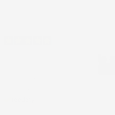
Ordina per:
LF
Eccellente
4,7
/5
43.853
recensioni
Il totale delle recensioni indicate include la
somma di:
Recensioni Feedaty
185
Recensioni Ebay
43668
Le nostre recensioni a 4 e 5 stelle.
NON
DISPONIBILE
Clicca qui per leggerle tutte >