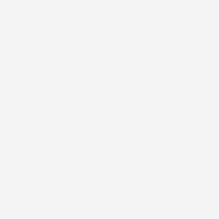
BUONI
CONTATTO - CO
LE TUE NOTIFICHE DI STOCK
PIATTAFORMA 
BLOG
INFORMAZIONI NEGOZIO
IMJ Global srl
Zona ind.le Belvedere ING 5 SNC
53034 Colle di val d'Elsa
Siena
Italia
Chiamaci:
+39 393 803 8255
Scrivici a:
ac@imjglobal.it
4,7
/5
43.853
Il totale delle recensioni indicate include la somma di: