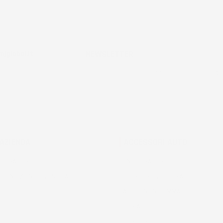
ificato
NEWSLETTER
jglobal.it
*Accetto i termini di u
 AZIENDA
ACCESSORI AUTO
 GLOBAL SRL
CONFIGURATORE
 CONDIZIONI DI VENDITA
COPERTURE VETTURA
TAPPETINI IN GOMMA
COPRIAUTO
COPRICERCHI