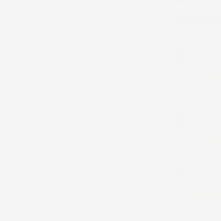
Acquirente ver
12 Luglio 202
Eccellente
Acquirente ver
01 Luglio 202
la merce ordi
risposte esau
Acquirente ver
30 Giugno 20
Ottimo prodot
Acquirente ver
28 Giugno 20
Prodotto abba