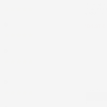
Precedente
Successivo
TAPPETINI CO
LF DAL 2002 I
GOMMA TPE
3 Giorni Fa
Spedizione veloce Tappetini top
Prezzo
104,97 €
Acquirente verificato
6 Giorni Fa
Merce ok e spedizione veloce complimenti.
Acquirente verificato
21 Luglio 2026
Non ho fatto in tempo ad ordinare che già
stavo usando quello che avevo acquistato
Acquirente verificato
Eccellente
17 Luglio 2026
4,7
Tutto bene. Venditore da consigliare