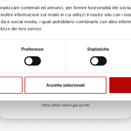
ificato
nalizzare contenuti ed annunci, per fornire funzionalità dei socia
inoltre informazioni sul modo in cui utilizzi il nostro sito con i n
6
icità e social media, i quali potrebbero combinarle con altre inform
in tempo ad ordinare che già stavo usando quello che avevo acquista
lizzo dei loro servizi.
Unisciti alla nostra community e ricevi in anteprima
ificato
offerte esclusive, novità e consigli!
6
Preferenze
Statistiche
enditore da consigliare
Email
ificato
6
Accetta selezionati
ATTIVA LO SCONTO!
ificato
Oltre 2000 clienti già iscritti.
6
etti e di buona qualità. Comunicazione perfetta e spedizione velocissi
mo.