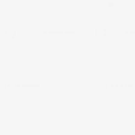
Acquirente ver
Chiamaci:
+39 393 803 8255
E-mail:
ac@im
LUN-VEN 9:00-12:00 / 14:00-17:00
IL TUO ACCOUNT
LA NOSTRA
INFORMAZIONI PERSONALI
SU DI NOI - IMJ
RESTITUZIONE PRODOTTO
TERMINI D'USO E
ORDINI
PRIVACY POLICY
NOTE DI CREDITO
SPEDIZIONE
INDIRIZZI
COOKIE POLICY