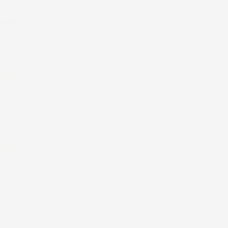
ificato
6
ificato
6
nata è arrivata perfettamente imballata in meno di 48 ore, prima di q
stive alle domande richieste). Complimenti.
ificato
26
to e spedizione velocissima
ificato
26
stanza buono da migliorare la robustezza del telaio un po' debole pe