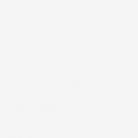
Ottimo prodotto e spedizione velocissima
Acquirente verificato
28 Giugno 2026
Prodotto abbastanza buono da migliorare la robustezza del
telaio un po' debole per il resto funziona bene al momento.
Acquirente verificato
Chiamaci:
+39 393 803 8255
LUN-VEN 9:00-12:00 / 14:00-17:00
E-mail:
ac@imjglobal.it
NEWSLETTER