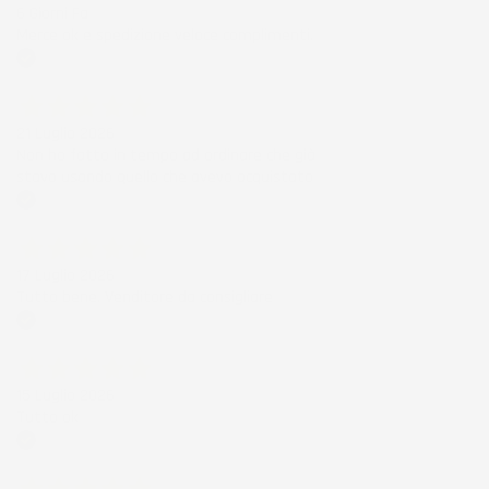
6 Giorni Fa
Merce ok e spedizione veloce complimenti.
Acquirente verificato
21 Luglio 2026
Non ho fatto in tempo ad ordinare che già
stavo usando quello che avevo acquistato
Acquirente verificato
17 Luglio 2026
Tutto bene. Venditore da consigliare
Acquirente verificato
15 Luglio 2026
Tutto ok
Acquirente verificato