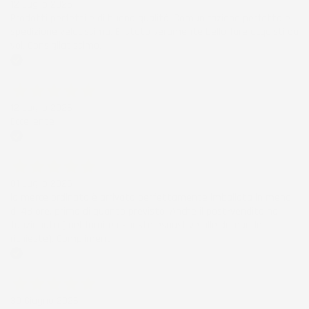
12 Luglio 2026
Prodotti perfetti e di buona qualità. Comunicazione perfetta e
spedizione velocissima. E' stato veramente bello fare acquisti da
voi. Consigliatissimo.
Acquirente verificato
12 Luglio 2026
Eccellente
Acquirente verificato
01 Luglio 2026
la merce ordinata è arrivata perfettamente imballata in meno
di 48 ore, prima di quanto previsto. Anche il post-vendita ha
funzionato ( nel fornire risposte esaustive alle domande
richieste). Complimenti.
Acquirente verificato
30 Giugno 2026