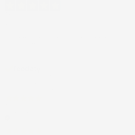
4,7
/5
43.853
recensioni
Il totale delle recensioni indicate include la somma di:
Recensioni Feedaty
185
Recensioni Ebay
43668
Le nostre recensioni a 4 e 5 stelle.
Clicca qui per leggerle tutte >
Precedente
Successivo
4 Giorni Fa
Spedizione veloce Tappetini top
Acquirente verificato