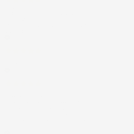
12 Luglio 2026
Prodotti perfetti e di buona qualità.
Comunicazione perfetta e spedizione
velocissima. E' stato veramente bello fare
acquisti da voi. Consigliatissimo.
Acquirente verificato
12 Luglio 2026
Eccellente
Acquirente verificato
01 Luglio 2026
la merce ordinata è arrivata
perfettamente imballata in meno di 48
ore, prima di quanto previsto. Anche il
post-vendita ha funzionato ( nel fornire
risposte esaustive alle domande richieste).
Complimenti.