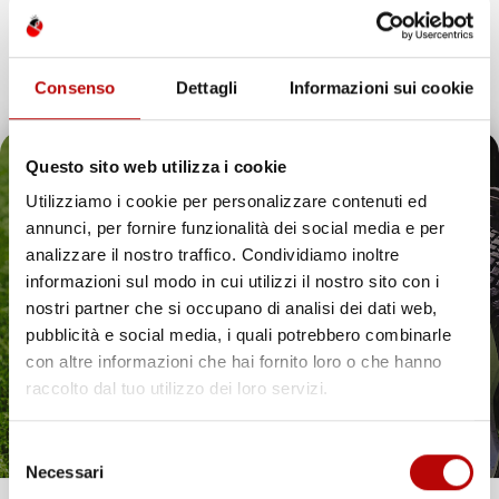
MISURA IN GOMMA
MISURA IN GOMMA
Van, 1° fila
Van, 2° fila
Prezzo
Prezzo
37,14 €
39,47 €
Consenso
Dettagli
Informazioni sui cookie
favorite_border
favorite_border
Questo sito web utilizza i cookie
Utilizziamo i cookie per personalizzare contenuti ed
annunci, per fornire funzionalità dei social media e per
Il tuo 5% di benvenuto
analizzare il nostro traffico. Condividiamo inoltre
informazioni sul modo in cui utilizzi il nostro sito con i
è già pronto!
nostri partner che si occupano di analisi dei dati web,
pubblicità e social media, i quali potrebbero combinarle
con altre informazioni che hai fornito loro o che hanno
raccolto dal tuo utilizzo dei loro servizi.
Selezione
Necessari
del
NON