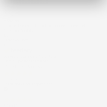
4,7
/5
43.853
recensioni
Il totale delle recensioni indicate include la somma di:
Recensioni Feedaty
185
Recensioni Ebay
43668
Le nostre recensioni a 4 e 5 stelle.
Clicca qui per leggerle tutte >
Precedente
Successivo
4 Giorni Fa
Spedizione veloce Tappetini top
Acquirente verificato
6 Giorni Fa