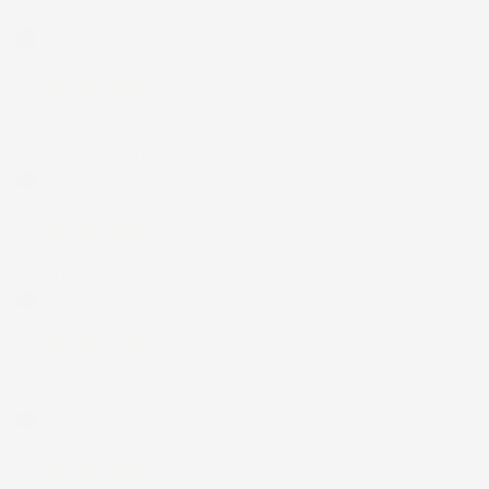
Merce ok e spedizione veloce complimenti.
Acquirente verificato
21 Luglio 2026
Non ho fatto in tempo ad ordinare che già stavo usando quello
che avevo acquistato
Acquirente verificato
17 Luglio 2026
Tutto bene. Venditore da consigliare
Acquirente verificato
15 Luglio 2026
Tutto ok
Acquirente verificato