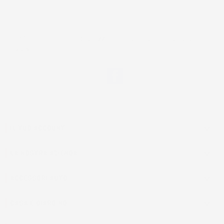
*Accetto i termini di utilizzo generali e la politica sulla
privacy.
Facebook
IL TUO ACCOUNT

LA NOSTRA AZIENDA

ACCESSORI AUTO

CASA E GIARDINO
