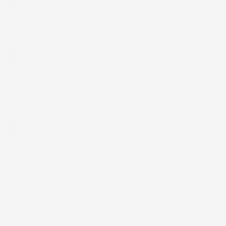
Acquirente verificato
30 Giugno 2026
Ottimo prodotto e spedizione velocissima
Acquirente verificato
28 Giugno 2026
Prodotto abbastanza buono da migliorare
la robustezza del telaio un po' debole per il
resto funziona bene al momento.
Acquirente verificato
Ordina per:

Quantità, prima più alta
Visualizzati 1-4 su 4 articoli