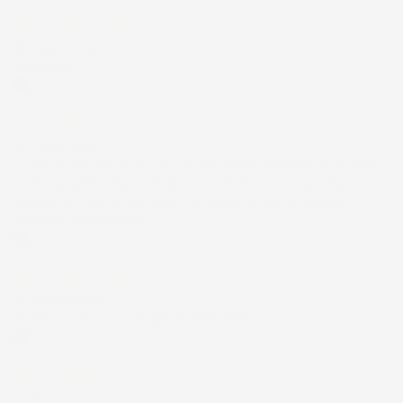
Acquirente verificato
12 Luglio 2026
Eccellente
Acquirente verificato
01 Luglio 2026
la merce ordinata è arrivata perfettamente imballata in meno
di 48 ore, prima di quanto previsto. Anche il post-vendita ha
funzionato ( nel fornire risposte esaustive alle domande
richieste). Complimenti.
Acquirente verificato
30 Giugno 2026
Ottimo prodotto e spedizione velocissima
Acquirente verificato
28 Giugno 2026