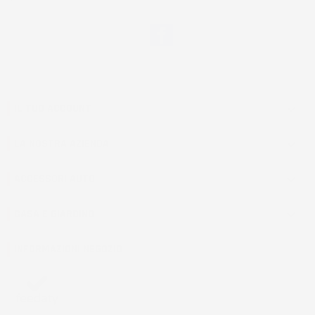
Facebook
IL TUO ACCOUNT

LA NOSTRA AZIENDA

ACCESSORI AUTO

CASA E GIARDINO

INFORMAZIONI NEGOZIO