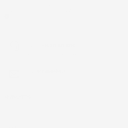
Prodotto abbastanza buono da migliorare la robustezza del
telaio un po' debole per il resto funziona bene al momento.
Acquirente verificato
Chiamaci:
+39 393 803 8255
LUN-VEN 9:00-12:00 / 14:00-17:00
E-mail:
ac@imjglobal.it
NEWSLETTER
*Accetto i termini di utilizzo generali e la politica sulla
privacy.