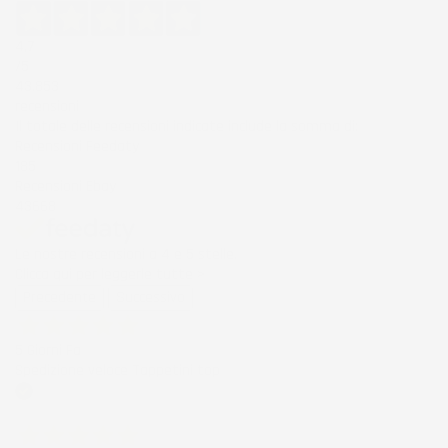
4,7
/5
43.853
recensioni
Il totale delle recensioni indicate include la somma di:
Recensioni Feedaty
185
Recensioni Ebay
43668
Le nostre recensioni a 4 e 5 stelle.
Clicca qui per leggerle tutte >
Precedente
Successivo
5 Giorni Fa
Spedizione veloce Tappetini top
Acquirente verificato