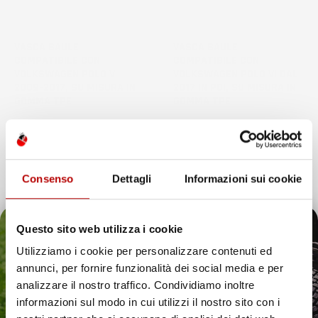
VASCA BAULE
VASCA BAULE
COMPATIBILE CON
COMPATIBILE CON
VOLKSWAGEN POLO V
VOLKSWAGEN POLO VI DAL
2009-2017, SU MISURA IN
2017 IN POI, SU MISURA IN
GOMMA TPE
GOMMA TPE
Hatchback, bagagliaio superiore
Hatchback, bagagliaio
superiore, con pianale
Prezzo
33,79 €
bagagliaio aggiuntivo
Prezzo
33,79 €
Consenso
Dettagli
Informazioni sui cookie
favorite_border
favorite_border
Questo sito web utilizza i cookie
Utilizziamo i cookie per personalizzare contenuti ed
annunci, per fornire funzionalità dei social media e per
Il tuo 5% di benvenuto
analizzare il nostro traffico. Condividiamo inoltre
informazioni sul modo in cui utilizzi il nostro sito con i