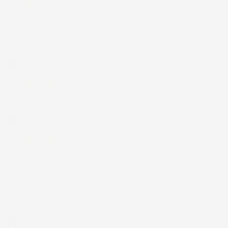
12 Luglio 2026
Prodotti perfetti e di buona qualità.
Comunicazione perfetta e spedizione
velocissima. E' stato veramente bello fare
acquisti da voi. Consigliatissimo.
Acquirente verificato
12 Luglio 2026
Eccellente
Acquirente verificato
01 Luglio 2026
la merce ordinata è arrivata
perfettamente imballata in meno di 48
ore, prima di quanto previsto. Anche il
post-vendita ha funzionato ( nel fornire
risposte esaustive alle domande richieste).
Complimenti.