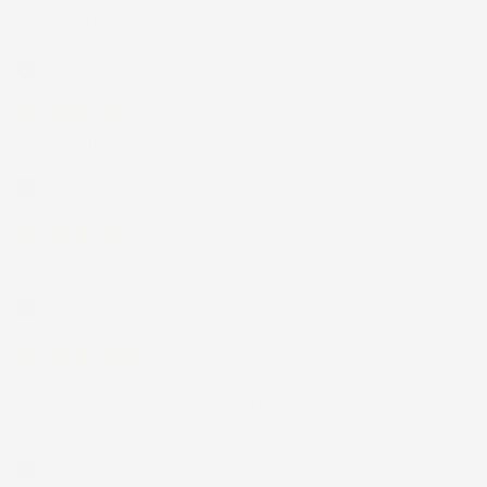
21 Luglio 2026
Non ho fatto in tempo ad ordinare che già stavo usando quello
che avevo acquistato
Acquirente verificato
17 Luglio 2026
Tutto bene. Venditore da consigliare
Acquirente verificato
15 Luglio 2026
Tutto ok
Acquirente verificato
12 Luglio 2026
Prodotti perfetti e di buona qualità. Comunicazione perfetta e
spedizione velocissima. E' stato veramente bello fare acquisti da
voi. Consigliatissimo.