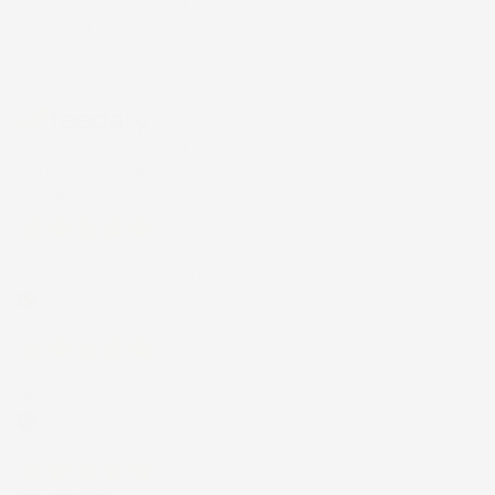
Il totale delle recensioni indicate include la somma di:
Recensioni Feedaty
185
Recensioni Ebay
43668
Le nostre recensioni a 4 e 5 stelle.
Clicca qui per leggerle tutte >
Precedente
Successivo
5 Giorni Fa
Spedizione veloce Tappetini top
Acquirente verificato
7 Giorni Fa
Merce ok e spedizione veloce complimenti.
Acquirente verificato