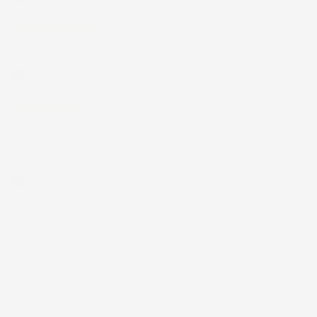
Acquirente verificato
30 Giugno 2026
Ottimo prodotto e spedizione velocissima
Acquirente verificato
28 Giugno 2026
Prodotto abbastanza buono da migliorare
la robustezza del telaio un po' debole per il
resto funziona bene al momento.
Acquirente verificato
Ordina per:

Quantità, prima più alta
Visualizzati 1-7 su 7 articoli