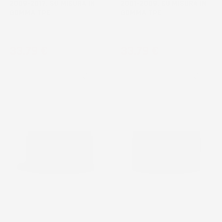
2009-2017, SU MISURA IN
2001-2009, SU MISURA IN
GOMMA TPE
GOMMA TPE
Hatchback, bagagliaio inferiore
Hatchback, 3 porte
Prezzo
Prezzo
33,79 €
33,79 €
favorite_border
favorite_border