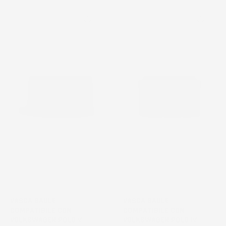
favorite_border
favorite_border
VASCA BAULE
VASCA BAULE
COMPATIBILE CON
COMPATIBILE CON
VOLKSWAGEN POLO V
VOLKSWAGEN POLO IV