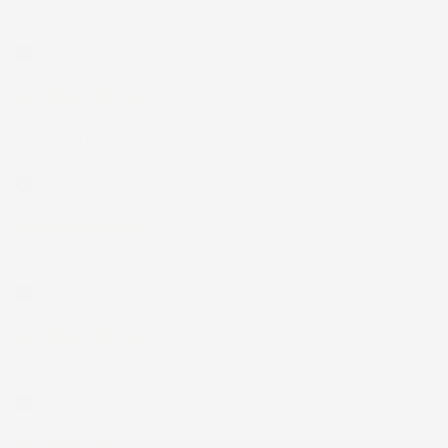
7 Giorni Fa
Merce ok e spedizione veloce complimenti.
Acquirente verificato
21 Luglio 2026
Non ho fatto in tempo ad ordinare che già
stavo usando quello che avevo acquistato
Acquirente verificato
17 Luglio 2026
Tutto bene. Venditore da consigliare
Acquirente verificato
15 Luglio 2026
Tutto ok
Acquirente verificato