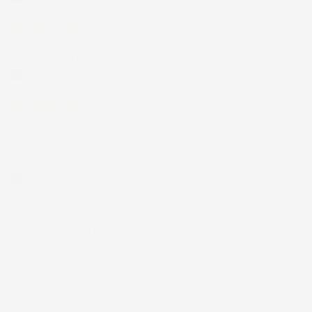
Acquirente verificato
30 Giugno 2026
Ottimo prodotto e spedizione velocissima
Acquirente verificato
28 Giugno 2026
Prodotto abbastanza buono da migliorare
la robustezza del telaio un po' debole per il
resto funziona bene al momento.
Acquirente verificato
Ordina per:

Quantità, prima più alta
Visualizzati 1-1 su 1 articoli