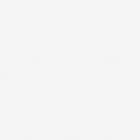
12 Luglio 2026
Eccellente
Acquirente verificato
01 Luglio 2026
la merce ordinata è arrivata perfettamente imballata in meno
di 48 ore, prima di quanto previsto. Anche il post-vendita ha
funzionato ( nel fornire risposte esaustive alle domande
richieste). Complimenti.
Acquirente verificato
30 Giugno 2026
Ottimo prodotto e spedizione velocissima
Acquirente verificato
28 Giugno 2026
Prodotto abbastanza buono da migliorare la robustezza del