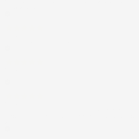
Non ho fatto in tempo ad ordinare che già stavo usando quello
che avevo acquistato
Acquirente verificato
17 Luglio 2026
Tutto bene. Venditore da consigliare
Acquirente verificato
15 Luglio 2026
Tutto ok
Acquirente verificato
12 Luglio 2026
Prodotti perfetti e di buona qualità. Comunicazione perfetta e
spedizione velocissima. E' stato veramente bello fare acquisti da
voi. Consigliatissimo.
Acquirente verificato