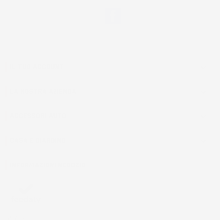
Facebook
IL TUO ACCOUNT

LA NOSTRA AZIENDA

ACCESSORI AUTO

CASA E GIARDINO

INFORMAZIONI NEGOZIO
4,7
/5