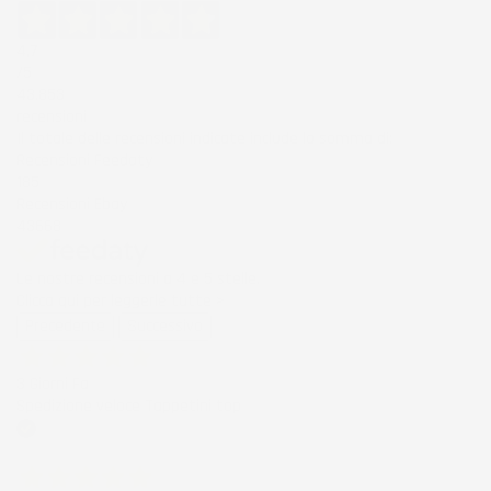
4,7
/5
43.853
recensioni
Il totale delle recensioni indicate include la somma di:
Recensioni Feedaty
185
Recensioni Ebay
43668
Le nostre recensioni a 4 e 5 stelle.
Clicca qui per leggerle tutte >
Precedente
Successivo
3 Giorni Fa
Spedizione veloce Tappetini top
Acquirente verificato