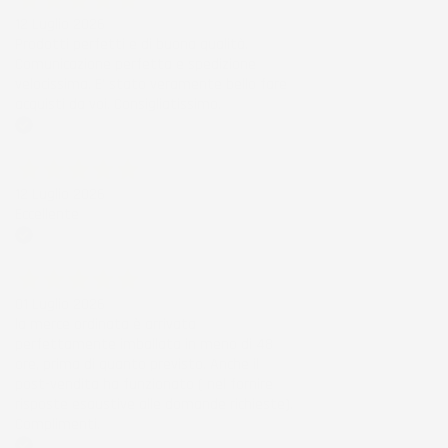
12 Luglio 2026
Prodotti perfetti e di buona qualità.
Comunicazione perfetta e spedizione
velocissima. E' stato veramente bello fare
acquisti da voi. Consigliatissimo.
Acquirente verificato
12 Luglio 2026
Eccellente
Acquirente verificato
01 Luglio 2026
la merce ordinata è arrivata
perfettamente imballata in meno di 48
ore, prima di quanto previsto. Anche il
post-vendita ha funzionato ( nel fornire
risposte esaustive alle domande richieste).
Complimenti.