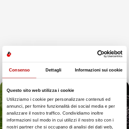
favorite_border
Consenso
Dettagli
Informazioni sui cookie
Questo sito web utilizza i cookie
NON
Utilizziamo i cookie per personalizzare contenuti ed
DISPONIBILE
annunci, per fornire funzionalità dei social media e per
Il tuo 5% di benvenuto
analizzare il nostro traffico. Condividiamo inoltre
TAPPETINI COMPATIBILI
CON RENAULT PREMIUM
informazioni sul modo in cui utilizzi il nostro sito con i
è già pronto!
1997-2014, SU MISURA IN
nostri partner che si occupano di analisi dei dati web,