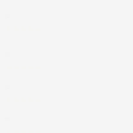
6 Giorni Fa
Merce ok e spedizione veloce complimenti.
Acquirente verificato
21 Luglio 2026
Non ho fatto in tempo ad ordinare che già
stavo usando quello che avevo acquistato
Acquirente verificato
17 Luglio 2026
Tutto bene. Venditore da consigliare
Acquirente verificato
15 Luglio 2026
Tutto ok
Acquirente verificato