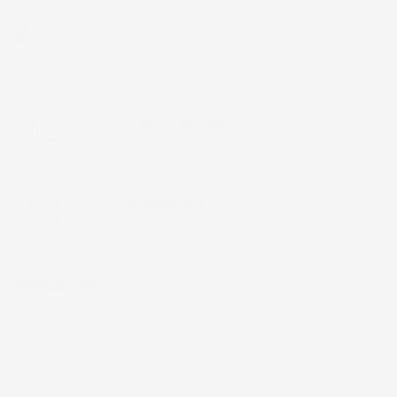
telaio un po' debole per il resto funziona bene al momento.
Acquirente verificato
Chiamaci:
+39 393 803 8255
LUN-VEN 9:00-12:00 / 14:00-17:00
E-mail:
ac@imjglobal.it
NEWSLETTER
*Accetto i termini di utilizzo generali e la politica sulla
privacy.