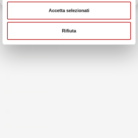
Recensioni Feedaty
185
Accetta selezionati
Recensioni Ebay
43668
Rifiuta
Le nostre recensioni a 4 e 5 stelle.
Clicca qui per leggerle tutte >
Precedente
Successivo
3 Giorni Fa
Spedizione veloce Tappetini top
Acquirente verificato
6 Giorni Fa
Merce ok e spedizione veloce complimenti.
Acquirente verificato
21 Luglio 2026