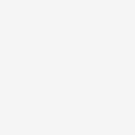
NEWSLETTER
*Accetto i termini di utilizzo generali e la politica sulla
privacy.
Facebook
IL TUO ACCOUNT

LA NOSTRA AZIENDA

ACCESSORI AUTO

CASA E GIARDINO
