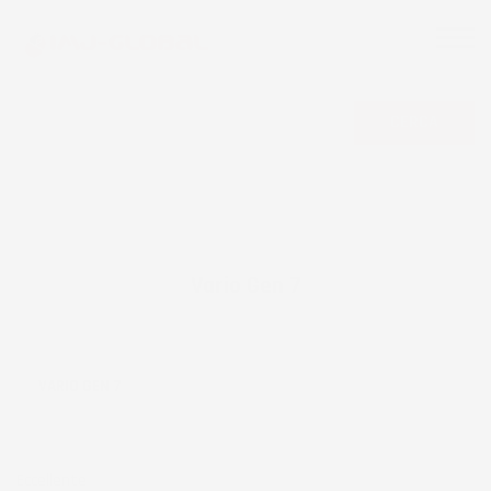
CERCA
Vario Gen 7
VARIO GEN 7
Eccellente