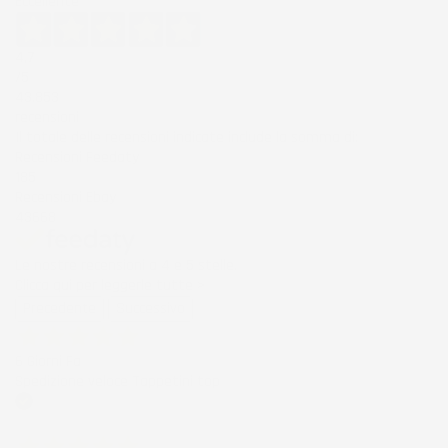
Eccellente
4,7
/5
43.853
recensioni
Il totale delle recensioni indicate include la somma di:
Recensioni Feedaty
185
Recensioni Ebay
43668
Le nostre recensioni a 4 e 5 stelle.
Clicca qui per leggerle tutte >
Precedente
Successivo
6 Giorni Fa
Spedizione veloce Tappetini top
Acquirente verificato