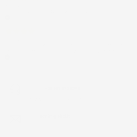
30 Giugno 2026
Ottimo prodotto e spedizione velocissima
Acquirente verificato
28 Giugno 2026
Prodotto abbastanza buono da migliorare la robustezza del
telaio un po' debole per il resto funziona bene al momento.
Acquirente verificato
Chiamaci:
+39 393 803 8255
LUN-VEN 9:00-12:00 / 14:00-17:00
E-mail:
ac@imjglobal.it