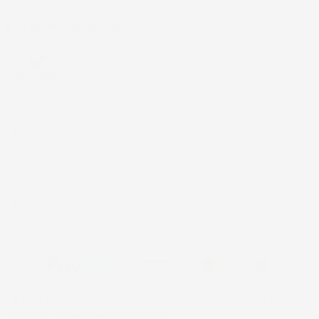
INFORMAZIONI NEGOZIO
4,7
/5
43.853
Il totale delle recensioni indicate include la somma di:
Recensioni Feedaty
185
Recensioni Ebay
43668
© 2024 IMJ Global. Partita IVA: IT01544750522 N. Iscr. REA SI-
2102721 Capitale Sociale: €10.000 I.V.