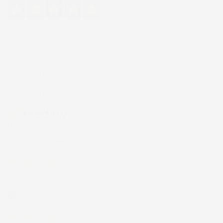
4,7
/5
43.853
recensioni
Il totale delle recensioni indicate include la somma di:
Recensioni Feedaty
185
Recensioni Ebay
43668
Le nostre recensioni a 4 e 5 stelle.
Clicca qui per leggerle tutte >
Precedente
Successivo
6 Giorni Fa
Spedizione veloce Tappetini top
Acquirente verificato