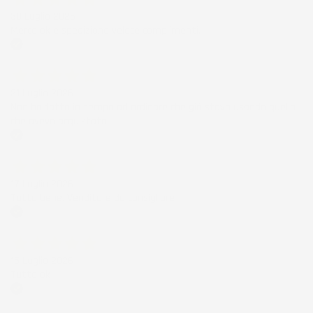
30 Luglio 2026
Merce ok e spedizione veloce complimenti.
Acquirente verificato
21 Luglio 2026
Non ho fatto in tempo ad ordinare che già stavo usando quello
che avevo acquistato
Acquirente verificato
17 Luglio 2026
Tutto bene. Venditore da consigliare
Acquirente verificato
15 Luglio 2026
Tutto ok
Acquirente verificato