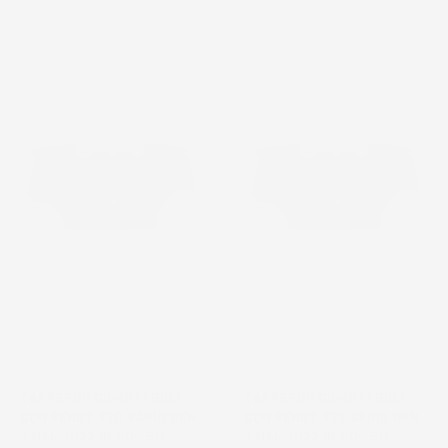
favorite_border
favorite_border
NON
NON
DISPONIBILE
DISPONIBILE
TAPPETINI COMPATIBILI
TAPPETINI COMPATIBILI
CON FENDT 720 VARIO GEN
CON FENDT 722 VARIO GEN
7 DAL 2022 IN POI, SU
7 DAL 2022 IN POI, SU