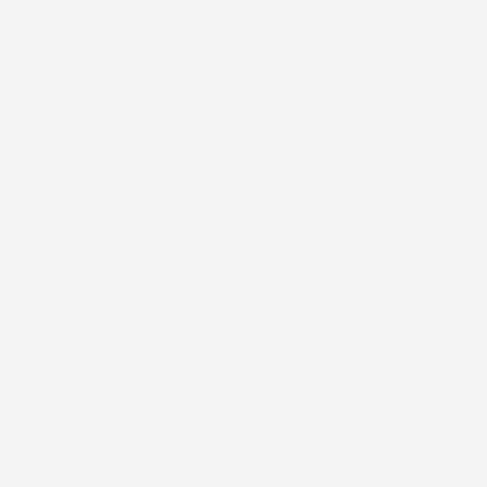
12 Luglio 2026
Prodotti perfetti e di buona qualità. Comunicazione perfetta e
spedizione velocissima. E' stato veramente bello fare acquisti da
voi. Consigliatissimo.
Acquirente verificato
12 Luglio 2026
Eccellente
Acquirente verificato
01 Luglio 2026
la merce ordinata è arrivata perfettamente imballata in meno
di 48 ore, prima di quanto previsto. Anche il post-vendita ha
funzionato ( nel fornire risposte esaustive alle domande
richieste). Complimenti.
Acquirente verificato