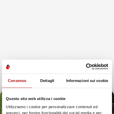
MISURA IN GOMMA TPE
MISURA IN GOMMA TPE
Prezzo
Prezzo
164,71 €
164,71 €
favorite_border
favorite_border
Consenso
Dettagli
Informazioni sui cookie
Questo sito web utilizza i cookie
NON
NON
Utilizziamo i cookie per personalizzare contenuti ed
DISPONIBILE
DISPONIBILE
annunci, per fornire funzionalità dei social media e per