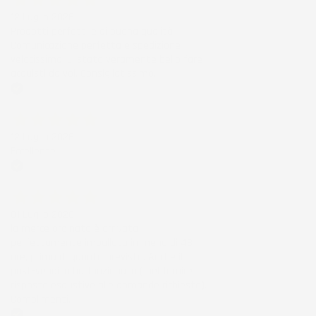
12 Luglio 2026
Prodotti perfetti e di buona qualità.
Comunicazione perfetta e spedizione
velocissima. E' stato veramente bello fare
acquisti da voi. Consigliatissimo.
Acquirente verificato
12 Luglio 2026
Eccellente
Acquirente verificato
01 Luglio 2026
la merce ordinata è arrivata
perfettamente imballata in meno di 48
ore, prima di quanto previsto. Anche il
post-vendita ha funzionato ( nel fornire
risposte esaustive alle domande richieste).
Complimenti.