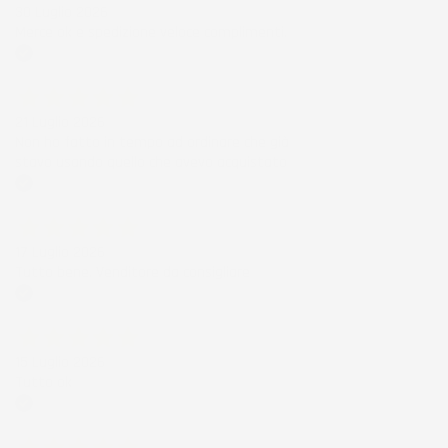
30 Luglio 2026
Merce ok e spedizione veloce complimenti.
Acquirente verificato
21 Luglio 2026
Non ho fatto in tempo ad ordinare che già
stavo usando quello che avevo acquistato
Acquirente verificato
17 Luglio 2026
Tutto bene. Venditore da consigliare
Acquirente verificato
15 Luglio 2026
Tutto ok
Acquirente verificato