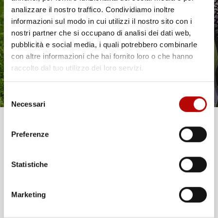
Il tuo 5% di benvenuto
analizzare il nostro traffico. Condividiamo inoltre
TAPPETINI COMPATIBILI
TAPPETINI COMPATIBILI
CON FENDT 724 VARIO GEN
CON FENDT 726 VARIO GEN
informazioni sul modo in cui utilizzi il nostro sito con i
è già pronto!
7 DAL 2022 IN POI, SU
7 DAL 2022 IN POI, SU
nostri partner che si occupano di analisi dei dati web,
MISURA IN GOMMA TPE
MISURA IN GOMMA TPE
pubblicità e social media, i quali potrebbero combinarle
con altre informazioni che hai fornito loro o che hanno
Prezzo
Prezzo
164,71 €
164,71 €
raccolto dal tuo utilizzo dei loro servizi.
favorite_border
Selezione
Necessari
del
consenso
Unisciti alla nostra community e ricevi in anteprima
Preferenze
offerte esclusive, novità e consigli!
Statistiche
Email
Marketing
ATTIVA LO SCONTO!