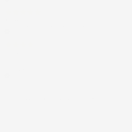
Acquirente verificato
30 Giugno 2026
Ottimo prodotto e spedizione velocissima
Acquirente verificato
28 Giugno 2026
Prodotto abbastanza buono da migliorare
la robustezza del telaio un po' debole per il
resto funziona bene al momento.
Acquirente verificato
Ordina per:

Quantità, prima più alta
Visualizzati 1-5 su 5 articoli