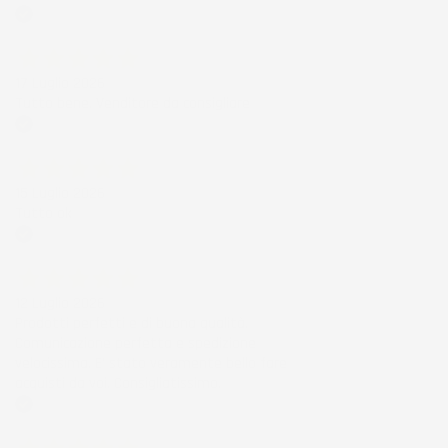
Acquirente verificato
17 Luglio 2026
Tutto bene. Venditore da consigliare
Acquirente verificato
15 Luglio 2026
Tutto ok
Acquirente verificato
12 Luglio 2026
Prodotti perfetti e di buona qualità.
Comunicazione perfetta e spedizione
velocissima. E' stato veramente bello fare
acquisti da voi. Consigliatissimo.
Acquirente verificato