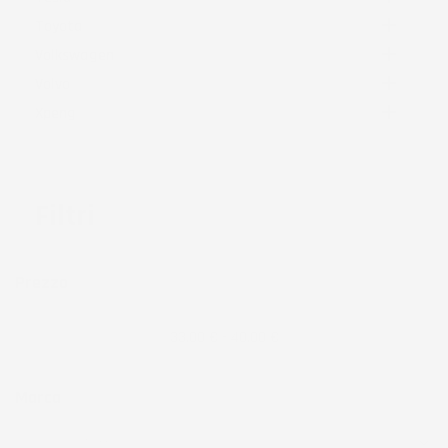

Toyota

Volkswagen

Volvo

Xpeng
Filtri
Prezzo
33,00 € - 40,00 €
Marca