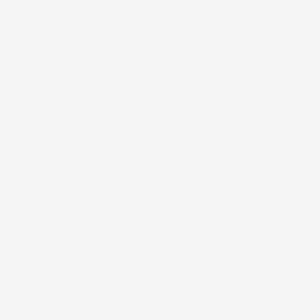
IL TUO ACCOUNT

LA NOSTRA AZIENDA

ACCESSORI AUTO

CASA E GIARDINO

INFORMAZIONI NEGOZIO
4,7
/5
43.853
Il totale delle recensioni indicate include la somma di:
Recensioni Feedaty
185
Recensioni Ebay