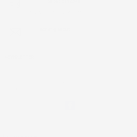
Chiamaci:
+39 393 803 8255
LUN-VEN 9:00-12:00 / 14:00-17:00
E-mail:
ac@imjglobal.it
NEWSLETTER
*Accetto i termini di utilizzo generali e la politica sulla
privacy.
Facebook