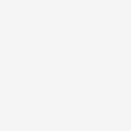
spesso l’auto per lavoro o per attività familiari, apprezzerai
la possibilità di caricare spesa, passeggini, valigie e
strumenti senza trasformare ogni spostamento in un
problema di pulizia. Il risultato è un bagagliaio più
funzionale, più semplice da gestire e più adatto a un
utilizzo intensivo, senza rinunciare a ordine e praticità.
Modelli compatibili e installazione su misura
Uno dei punti di forza di Dryzone è la disponibilità di
soluzioni progettate per adattarsi con precisione a
numerosi modelli auto, così da offrirti una vestibilità
realmente su misura. La forma dedicata al veicolo
selezionato segue il profilo del vano bagagli in modo
accurato e contribuisce a mantenere il carico più stabile
durante frenate, curve e tragitti quotidiani. Puoi trovare
vasche pasujące do modelli come Fiat Panda II 2003-2012,
Fiat Panda III dal 2011 in poi, Nissan Juke I 2014-2019,
Peugeot 3008 II 2016-2024, Jeep Compass II dal 2016 in
poi, Audi Q5 II dal 2016 in poi e Nissan Qashqai II 2013-2021.
Questa precisione di montaggio valorizza il sistema dryzone
professionale e rende l’esperienza d’uso più sicura e
ordinata.
Per te significa poter contare su una protezione coerente