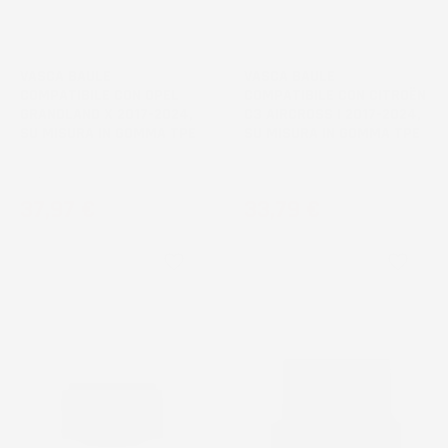
VASCA BAULE
VASCA BAULE
COMPATIBILE CON OPEL
COMPATIBILE CON CITROËN
GRANDLAND X 2017-2024,
C3 AIRCROSS I 2017-2024,
SU MISURA IN GOMMA TPE
SU MISURA IN GOMMA TPE
SUV, bagagliaio superiore
Crossover, bagagliaio inferiore
Prezzo
Prezzo
37,97 €
33,79 €
favorite_border
favorite_border