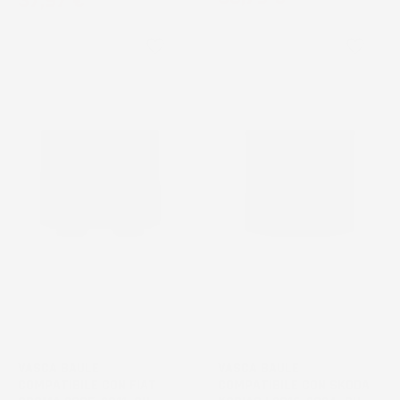
37,97 €
favorite_border
favorite_border
VASCA BAULE
VASCA BAULE
COMPATIBILE CON FIAT
COMPATIBILE CON SKODA