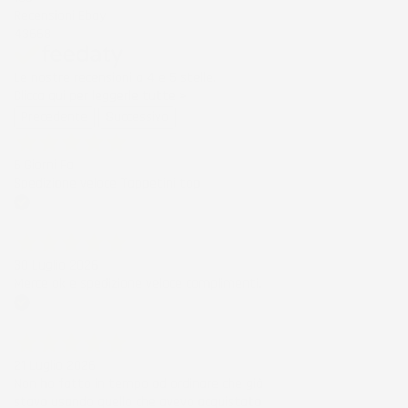
Recensioni Ebay
43668
Le nostre recensioni a 4 e 5 stelle.
Clicca qui per leggerle tutte >
Precedente
Successivo
6 Giorni Fa
Spedizione veloce Tappetini top
Acquirente verificato
30 Luglio 2026
Merce ok e spedizione veloce complimenti.
Acquirente verificato
21 Luglio 2026
Non ho fatto in tempo ad ordinare che già
stavo usando quello che avevo acquistato