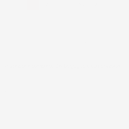

…
1
2
3
59
Proteggi subito il tuo bagagliaio con Dryzone: scegli una
vasca su misura, resistente e impermeabile per viaggiare
sempre con più ordine e tranquillità.
Protezione completa del bagagliaio con dryzone
Quando vuoi difendere davvero il vano bagagli della tua
auto, Dryzone ti offre una soluzione pensata per
accompagnarti ogni giorno con affidabilità e praticità. Ogni
vasca baule crea una barriera efficace contro sporco,
acqua, fango, sabbia, residui di lavoro e piccoli urti che
possono segnare il rivestimento originale nel tempo. Il
sistema dryzone professionale aiuta a mantenere l’area di
carico più pulita e ordinata, così puoi trasportare valigie,
attrezzi, spesa, accessori per animali o oggetti pesanti con
maggiore serenità. La qualità dei materiali contribuisce
inoltre alla dryzone impermeabilizzazione, limitando