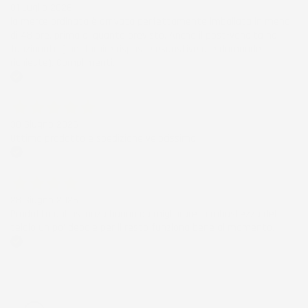
01 Luglio 2026
la merce ordinata è arrivata perfettamente imballata in meno
di 48 ore, prima di quanto previsto. Anche il post-vendita ha
funzionato ( nel fornire risposte esaustive alle domande
richieste). Complimenti.
Acquirente verificato
30 Giugno 2026
Ottimo prodotto e spedizione velocissima
Acquirente verificato
28 Giugno 2026
Prodotto abbastanza buono da migliorare la robustezza del
telaio un po' debole per il resto funziona bene al momento.
Acquirente verificato