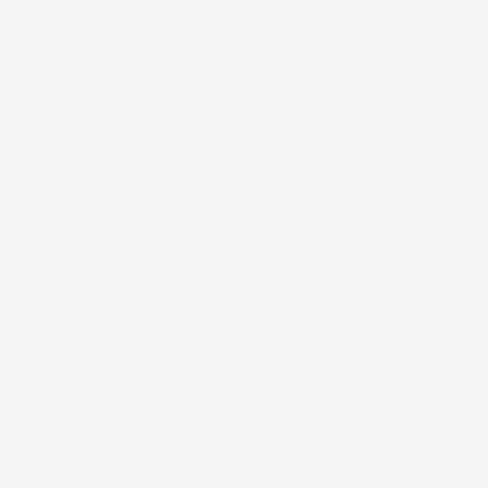

BMW

BYD

Chery

Chevrolet

Citroen

Cupra

Dacia

Dodge

DR

DS

Ebro

Fiat

Ford

Honda

Hongqi

Hyundai