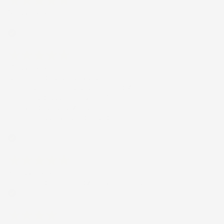
12 Luglio 2026
Eccellente
Acquirente verificato
01 Luglio 2026
la merce ordinata è arrivata
perfettamente imballata in meno di 48
ore, prima di quanto previsto. Anche il
post-vendita ha funzionato ( nel fornire
risposte esaustive alle domande richieste).
Complimenti.
Acquirente verificato
30 Giugno 2026
Ottimo prodotto e spedizione velocissima
Acquirente verificato