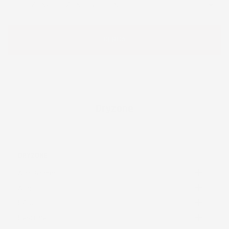
Dryzone
DRYZONE

Alfa Romeo

Audi

BAIC

Bestune