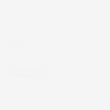
Modello
Disponibile
Si
(198)
Eccellente
4,7
/5
43.853
recensioni
Il totale delle recensioni indicate include la somma di:
Recensioni Feedaty
185