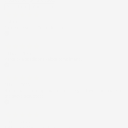
Clicca qui per leggerle tutte >
Precedente
Successivo
6 Giorni Fa
Spedizione veloce Tappetini top
Acquirente verificato
30 Luglio 2026
Merce ok e spedizione veloce complimenti.
Acquirente verificato
21 Luglio 2026
Non ho fatto in tempo ad ordinare che già stavo usando quello
che avevo acquistato
Acquirente verificato
17 Luglio 2026
Tutto bene. Venditore da consigliare