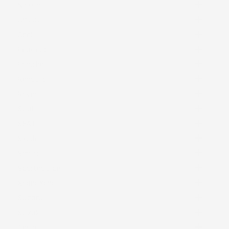

Nissan

Omoda

Opel

Peugeot

Porsche

Renault

Rover

Saab

SEAT

Skoda

Smart

Sportequipe

SsangYong

Subaru

Suzuki

Tesla