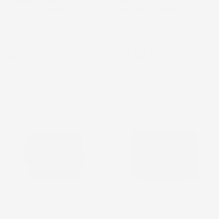
CROMA 2005-2011, SU
KODIAQ I 2016-2024, SU
MISURA IN GOMMA TPE
MISURA IN GOMMA TPE
Station Wagon, bagagliaio
SUV, 7 posti, 3° fila chiusa,
superiore
senza nicchie laterali
Prezzo
Prezzo
37,97 €
37,97 €
favorite_border
favorite_border