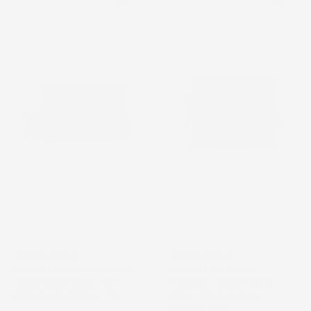
favorite_border
favorite_border
VASCA BAULE
VASCA BAULE
COMPATIBILE CON NISSAN
COMPATIBILE CON
JUKE I 2014-2019, SU
PEUGEOT 3008 II 2016-
MISURA IN GOMMA TPE
2024, SU MISURA IN
GOMMA TPE