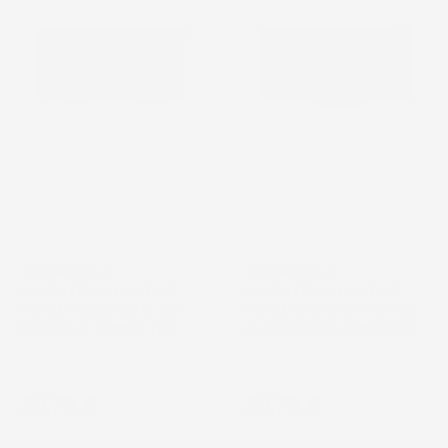
VASCA BAULE
VASCA BAULE
COMPATIBILE CON FIAT
COMPATIBILE CON FIAT
PANDA II 2003-2012, SU
PANDA III DAL 2011 IN POI,
MISURA IN GOMMA TPE
SU MISURA IN GOMMA TPE
Hatchback
Hatchback
Prezzo
Prezzo
33,79 €
33,79 €