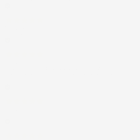
Acquirente verificato
15 Luglio 2026
Tutto ok
Acquirente verificato
12 Luglio 2026
Prodotti perfetti e di buona qualità. Comunicazione perfetta e
spedizione velocissima. E' stato veramente bello fare acquisti da
voi. Consigliatissimo.
Acquirente verificato
12 Luglio 2026
Eccellente
Acquirente verificato