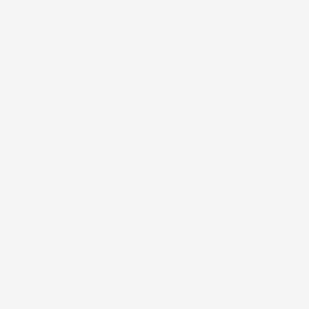
VASCA BAULE
VASCA BAULE
COMPATIBILE CON SEAT
COMPATIBILE CON BMW
ARONA DAL 2017 IN POI, SU
SERIE 4 GRAN COUPE F36
MISURA IN GOMMA TPE
2014-2021, SU MISURA IN
GOMMA TPE
Crossover, bagagliaio inferiore
liftback
Prezzo
33,79 €
Prezzo
37,97 €