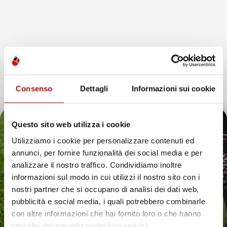
VASCA BAULE
VASCA BAULE
COMPATIBILE CON FIAT
COMPATIBILE CON AUDI Q5
TIPO DAL 2015 IN POI, SU
II DAL 2016 IN POI, SU
MISURA IN GOMMA TPE
MISURA IN GOMMA TPE
Station Wagon, bagagliaio
SUV, non compatibile con
Consenso
Dettagli
Informazioni sui cookie
superiore
versione Hybrid
Prezzo
Prezzo
37,97 €
37,97 €
Questo sito web utilizza i cookie
favorite_border
favorite_border
Utilizziamo i cookie per personalizzare contenuti ed
annunci, per fornire funzionalità dei social media e per
Il tuo 5% di benvenuto
analizzare il nostro traffico. Condividiamo inoltre
informazioni sul modo in cui utilizzi il nostro sito con i
è già pronto!
nostri partner che si occupano di analisi dei dati web,
pubblicità e social media, i quali potrebbero combinarle
con altre informazioni che hai fornito loro o che hanno
raccolto dal tuo utilizzo dei loro servizi.