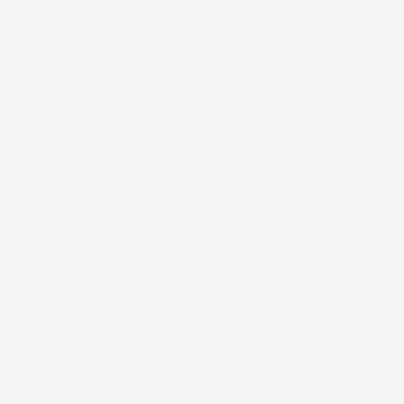
con la forma del bagagliaio, senza spazi inutili o
adattamenti approssimativi. Anche il riferimento alla
protezione umidità murale richiama l’idea di una barriera
solida contro l’umidità, mentre il trattamento umidità pareti
rafforza il concetto di difesa duratura delle superfici. Se
desideri un accessorio che unisca compatibilità, praticità e
una protezione affidabile nel tempo, Dryzone è una scelta
concreta per affrontare ogni viaggio con più tranquillità.
Eccellente
4,7
/5
43.853
recensioni
Il totale delle recensioni indicate include la somma di:
Recensioni Feedaty
185
Recensioni Ebay
43668
Le nostre recensioni a 4 e 5 stelle.