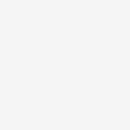

INFINITI

JAC

Jaecoo

Jaguar

Jeep

Jetour

Kia

Land Rover

Leapmotor

Lexus

Mazda

Mercedes-Benz

MG

Mini

Mitsubishi