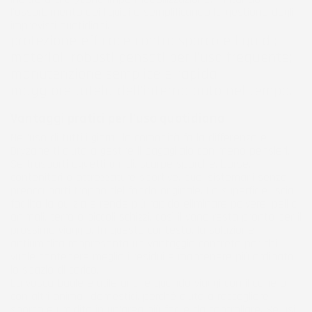
l’assorbimento dei liquidi e semplificando la gestione degli
imprevisti quotidiani.
protezione efficace contro sporco e liquidi;
materiali robusti pensati per l’uso frequente;
manutenzione semplice e rapida;
maggiore tutela dell’interno auto nel tempo.
Vantaggi pratici per l’uso quotidiano
Nell’uso di tutti i giorni, la comodità fa la differenza e
Dryzone ti aiuta a gestire il bagagliaio con meno pensieri.
Se trasporti oggetti umidi, scarpe sporche, borse,
contenitori o attrezzature sportive, puoi sistemarli senza
preoccuparti troppo del fondo originale. La superficie liscia
facilita la pulizia e rende più rapido eliminare polvere, peli di
animali, terra o piccoli schizzi, così il vano resta pronto per il
prossimo viaggio. In questo contesto, la soluzione
antiumidità rappresenta un vantaggio concreto per chi
vuole contenere meglio i residui e mantenere più ordinato
lo spazio di carico.
La vasca baule è utile anche quando viaggi con il cane o
con altri animali domestici, perché aiuta a raccogliere
sporco e umidità in un’area più facile da controllare. Se usi