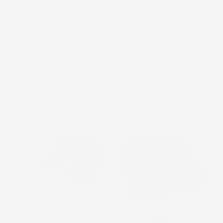
SET ESTRATTORI MOLLE
ESTRATTORE IDRAULICO 5T
AMMORTIZZATORI 2PZ 80-
50-200MM FILETTO
220MM CRICCHETTO 1/2"
140MM CON VALVOLA
CHIAVE 21MM
SICUREZZA
Prezzo
Prezzo
21,67 €
76,76 €
favorite_border
favorite_border