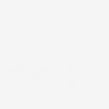
FRIZIONE 13PZ H8-M10
FRENO 11PZ CON PINZA
TORX/ESAGONALI
TAGLIATUBI E MATRICI
Prezzo
Prezzo
33,16 €
29,02 €
favorite_border
favorite_border