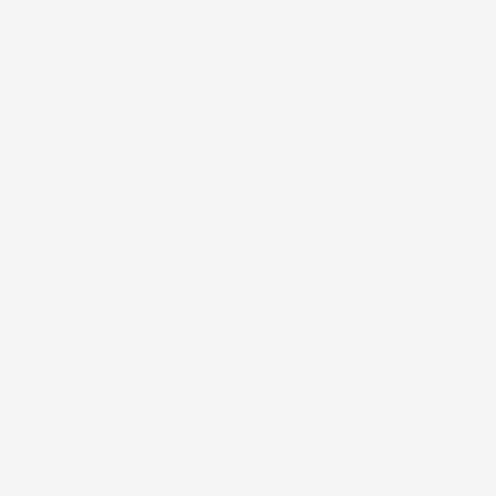
dell’intervento. In questa sezione trovi set studiati per la
messa in fase e per il bloccaggio motore, indispensabili
quando devi mantenere il corretto allineamento di alberi,
pulegge e altri organi meccanici durante operazioni delicate
di smontaggio e rimontaggio. Un kit smontaggio
professionale ben selezionato ti permette di ridurre il
margine di errore, proteggere i componenti più sensibili e
intervenire con maggiore sicurezza anche su motorizzazioni
complesse. La gamma include strumenti per applicazioni
specifiche, con soluzioni adatte a diversi sistemi 16V e a
numerose configurazioni diffuse nel settore automotive,
comprese applicazioni per veicoli do Ford, Mazda, Volvo,
Opel/GM, VW, Audi, Seat, Skoda e Ford. Grazie a barre di
bloccaggio, perni di centraggio e utensili dedicati, puoi
eseguire lavorazioni più stabili e controllate, mantenendo la
corretta fase del motore e limitando il rischio di danni
dovuti a disallineamenti. Gli utensili smontaggio meccanico
presenti in questa categoria sono pensati per supportarti
negli interventi che richiedono precisione tecnica e
continuità operativa in officina. La selezione proposta da
IMJ Global srl ti aiuta a scegliere attrezzature affidabili per
lavorare in modo più professionale, con il vantaggio di una
spedizione nello stesso giorno per gli ordini effettuati entro
le 13:00 e 30 giorni per il reso.