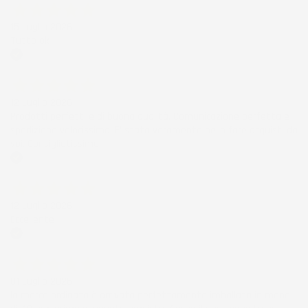
15 Luglio 2026
Tutto ok
Acquirente verificato
12 Luglio 2026
Prodotti perfetti e di buona qualità. Comunicazione perfetta e
spedizione velocissima. E' stato veramente bello fare acquisti da
voi. Consigliatissimo.
Acquirente verificato
12 Luglio 2026
Eccellente
Acquirente verificato
01 Luglio 2026
la merce ordinata è arrivata perfettamente imballata in meno