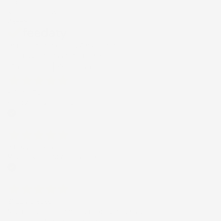
185
Recensioni Ebay
43668
Le nostre recensioni a 4 e 5 stelle.
Clicca qui per leggerle tutte >
Precedente
Successivo
6 Giorni Fa
Spedizione veloce Tappetini top
Acquirente verificato
30 Luglio 2026
Merce ok e spedizione veloce complimenti.
Acquirente verificato
21 Luglio 2026
Non ho fatto in tempo ad ordinare che già