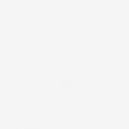
E-mail:
ac@imjglobal.it
NEWSLETTER
*Accetto i termini di utilizzo generali e la politica sulla
privacy.
Facebook
IL TUO ACCOUNT
