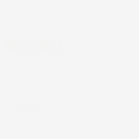
nelle attività di manutenzione più articolate. Con una
selezione così mirata puoi migliorare la qualità del tuo
lavoro, ridurre gli imprevisti e ottenere risultati più
professionali in officina, scegliendo strumenti affidabili e
funzionali proposti da IMJ-Global.
Eccellente
4,7
/5
43.853
recensioni
Il totale delle recensioni indicate include la somma di:
Recensioni Feedaty
185
Recensioni Ebay
43668
Le nostre recensioni a 4 e 5 stelle.
Clicca qui per leggerle tutte >
Precedente
Successivo