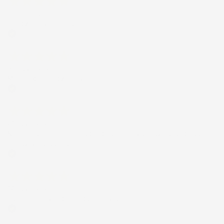
6 Giorni Fa
Spedizione veloce Tappetini top
Acquirente verificato
30 Luglio 2026
Merce ok e spedizione veloce complimenti.
Acquirente verificato
21 Luglio 2026
Non ho fatto in tempo ad ordinare che già stavo usando quello
che avevo acquistato
Acquirente verificato
17 Luglio 2026
Tutto bene. Venditore da consigliare
Acquirente verificato