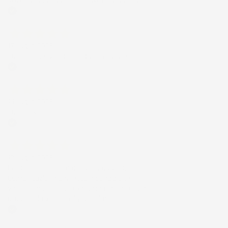
stavo usando quello che avevo acquistato
Acquirente verificato
17 Luglio 2026
Tutto bene. Venditore da consigliare
Acquirente verificato
15 Luglio 2026
Tutto ok
Acquirente verificato
12 Luglio 2026
Prodotti perfetti e di buona qualità.
Comunicazione perfetta e spedizione
velocissima. E' stato veramente bello fare
acquisti da voi. Consigliatissimo.
Acquirente verificato