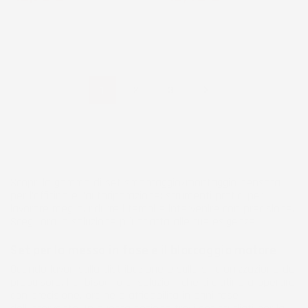

1
2
3
Scopri la gamma di set smontaggio/montaggio pensata
per l’officina e l’autoriparazione: strumenti pratici per
lavorare meglio, ridurre i tempi e intervenire con precisione.
Scegli ora la soluzione più adatta alle tue esigenze.
Set per la messa in fase e il bloccaggio motore
Quando lavori sulla distribuzione e sulla sincronizzazione del
propulsore, hai bisogno di soluzioni che ti aiutino a operare
con precisione, ordine e affidabilità in ogni fase