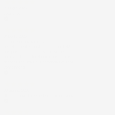
12 Luglio 2026
Eccellente
Acquirente verificato
01 Luglio 2026
la merce ordinata è arrivata
perfettamente imballata in meno di 48
ore, prima di quanto previsto. Anche il
post-vendita ha funzionato ( nel fornire
risposte esaustive alle domande richieste).
Complimenti.
Acquirente verificato
30 Giugno 2026
Ottimo prodotto e spedizione velocissima
Acquirente verificato