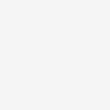
Estrattori, rimozione componenti e interventi
sull’impianto
Quando devi rimuovere componenti soggetti a usura,
bloccaggi o montaggi particolarmente serrati, è
fondamentale poter contare su strumenti progettati per
lavorare in modo pulito e controllato. In questa parte della
categoria trovi soluzioni dedicate all’estrazione di
alternatori con frizione, candelette, cuscinetti interni ed
esterni, molle ammortizzatori, guarnizioni e boccole, così da
affrontare ogni smontaggio senza compromettere sedi,
filettature o superfici di appoggio. Gli attrezzi montaggio
officina ti aiutano a gestire operazioni complesse con
maggiore praticità, specialmente quando hai bisogno di
intervenire su componenti delicati o difficili da raggiungere.
La disponibilità di estrattori meccanici, sistemi inerziali,
utensili con martello e soluzioni idrauliche consente di
affrontare esigenze diverse, dal lavoro di routine fino agli
interventi più tecnici su parti bloccate o deteriorate. In
questa selezione trovi anche set utili per la riparazione e la
rifoderazione dei tubi freno, con accessori adatti a eseguire
lavorazioni più ordinate sul circuito frenante, oltre a kit per
la manutenzione di candelette e sistemi di alimentazione.