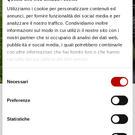
Utilizziamo i cookie per personalizzare contenuti ed
annunci, per fornire funzionalità dei social media e per
Il tuo 5% di benvenuto
analizzare il nostro traffico. Condividiamo inoltre
informazioni sul modo in cui utilizzi il nostro sito con i
è già pronto!
nostri partner che si occupano di analisi dei dati web,
pubblicità e social media, i quali potrebbero combinarle
con altre informazioni che hai fornito loro o che hanno
raccolto dal tuo utilizzo dei loro servizi.
SET ESTRATTORE
ESTRATTORE IDRAULICO
INERZIALE 16 PZ CON
2/3 BRACCI 4"-8" 10T CON
MARTELLO M10 295 MM
VALIGIA
Selezione
Ø8-58 MM
Necessari
del
Prezzo
187,92 €
consenso
Prezzo
85,64 €
Unisciti alla nostra community e ricevi in anteprima
Preferenze
offerte esclusive, novità e consigli!
favorite_border
favorite_border
Statistiche
Email