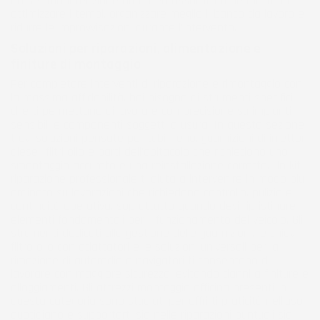
Un set manutenzione auto ben assortito ti permette di
ottimizzare i tempi, organizzare meglio il banco da lavoro e
ridurre le improvvisazioni durante l’intervento.
Soluzioni per riparazioni, alimentazione e
finiture di montaggio
Per completare interventi di riparazione e rimontaggio con
la massima affidabilità, hai bisogno di strumenti specifici
che ti permettano di lavorare con precisione su impianti
sensibili e componenti soggetti a usura. In questa sezione
trovi soluzioni pensate per tubi freno, guarnizioni di iniettori
diesel, filtri olio e parti dell’abitacolo che richiedono uno
smontaggio accurato e una reinstallazione corretta. Un kit
riparazione professionale ti aiuta a intervenire in modo più
ordinato su lavorazioni che richiedono controllo, pulizia e
continuità operativa, soprattutto quando devi ripristinare
elementi fondamentali per il funzionamento del veicolo. Gli
strumenti dedicati alla gestione delle guarnizioni, le chiavi
filtro olio con adattatori e le soluzioni universali per la
rimozione di autoradio e navigatori ti consentono di
lavorare con maggiore sicurezza, evitando danni a finiture e
alloggiamenti. Gli attrezzi montaggio officina presenti in
questa categoria sono studiati per offrirti praticità nell’uso
quotidiano e supportarti sia nelle riparazioni puntuali sia