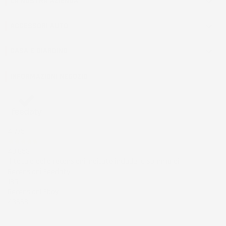
LA NOSTRA AZIENDA

ACCESSORI AUTO

CASA E GIARDINO

INFORMAZIONI NEGOZIO
4,7
/5
43.853
Il totale delle recensioni indicate include la somma di:
Recensioni Feedaty
185
Recensioni Ebay
43668