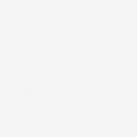
Filtri
Prezzo
11,00 € - 188,00 €
Disponibile
Si
(30)
Eccellente
4,7
/5
43.853
recensioni
Il totale delle recensioni indicate include la somma di:
Recensioni Feedaty