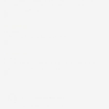
di 48 ore, prima di quanto previsto. Anche il post-vendita ha
funzionato ( nel fornire risposte esaustive alle domande
richieste). Complimenti.
Acquirente verificato
30 Giugno 2026
Ottimo prodotto e spedizione velocissima
Acquirente verificato
28 Giugno 2026
Prodotto abbastanza buono da migliorare la robustezza del
telaio un po' debole per il resto funziona bene al momento.
Acquirente verificato
Chiamaci:
+39 393 803 8255
LUN-VEN 9:00-12:00 / 14:00-17:00