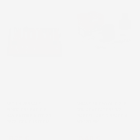
SET UNIVERSALE
CHIAVE FILTRO OLIO 3/8"
RIMOZIONE RADIO E
CON ADATTATORE 1/2"
NAVIGATORE AUTO 20
MASCELLARE 3 BRACCIA
PEZZI CON CUSTODIA
50-120 MM
Prezzo
Prezzo
18,75 €
15,48 €