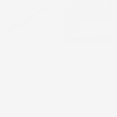
SET MESSA IN FASE
SET MESSA IN FASE
MOTORI 16V 5PZ PER FORD
MOTORI 16V 7PZ PER OPEL
MAZDA VOLVO CON BARRA
GM 1.4-1.8 CON UTENSILI DI
E PERNI
BLOCCAGGIO
Prezzo
Prezzo
16,08 €
25,40 €
favorite_border
favorite_border