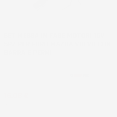
SET MESSA IN FASE MOTORI 16V
5PZ PER FORD MAZDA VOLVO CON
BARRA E PERNI
CODICE PRODOTTO:
MP_M57616
16,08 €
IVA INCL.
CONSEGNA STIMATA: 10/08/2026 - 11/08/2026