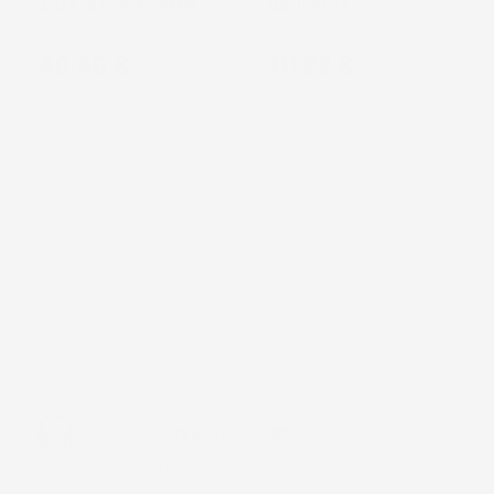
ADATTATORI 6-16MM
VALIGETTA
Prezzo
Prezzo
40,46 €
111,22 €
Chiamaci:
+39 393 803 8255
LUN-VEN 9:00-12:00 / 14:00-17:00