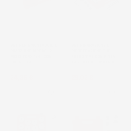
NON
DISPONIBILE
SET PER SMONTAGGIO E
SET RIPARAZIONE E
RIMOZIONE AIRBAG 12
RIFODERAZIONE TUBI
PEZZI TORX 1/4" CON
FRENO 11PZ CON PINZA
VALIGETTA
TAGLIATUBI E MATRICI
Prezzo
Prezzo
24,36 €
29,02 €
favorite_border
favorite_border