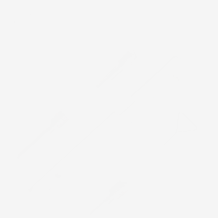
Barra di bloccaggio per alberi a camme
Chiave di serraggio per perni
x 3 Perni di bloccaggio albero motore