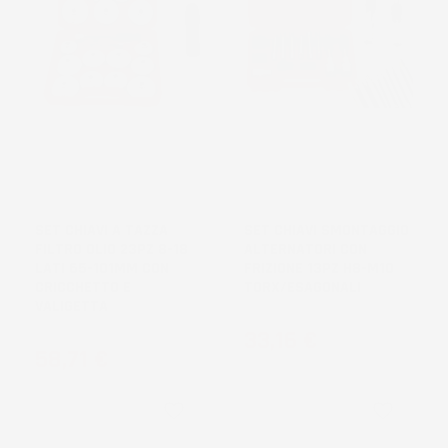
SET CHIAVI A TAZZA
SET CHIAVI SMONTAGGIO
FILTRO OLIO 23PZ 8-18
ALTERNATORI CON
LATI 65-101MM CON
FRIZIONE 13PZ H8-M10
CRICCHETTO E
TORX/ESAGONALI
VALIGETTA
Prezzo
33,16 €
Prezzo
58,71 €
favorite_border
favorite_border