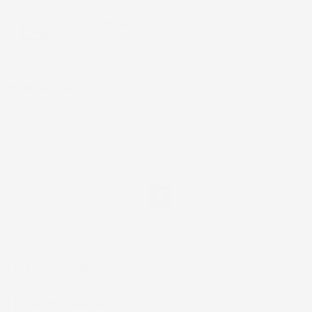
E-mail:
ac@imjglobal.it
NEWSLETTER
*Accetto i termini di utilizzo generali e la politica sulla
privacy.
Facebook
IL TUO ACCOUNT

LA NOSTRA AZIENDA
