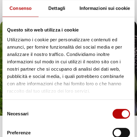
Consenso
Dettagli
Informazioni sui cookie
Ancora nessuna recensione da parte degli utenti.
Questo sito web utilizza i cookie
Utilizziamo i cookie per personalizzare contenuti ed
annunci, per fornire funzionalità dei social media e per
Il tuo 5% di benvenuto
analizzare il nostro traffico. Condividiamo inoltre
informazioni sul modo in cui utilizzi il nostro sito con i
è già pronto!
nostri partner che si occupano di analisi dei dati web,
pubblicità e social media, i quali potrebbero combinarle
con altre informazioni che hai fornito loro o che hanno
16 altri prodotti della stessa categoria:
raccolto dal tuo utilizzo dei loro servizi.
favorite_border
favorite_border
Selezione
Necessari
del
consenso
Unisciti alla nostra community e ricevi in anteprima
Preferenze