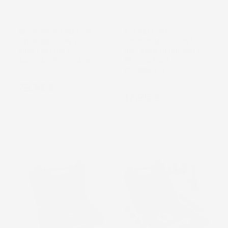
NON
DISPONIBILE
SET RIENTRO PISTONI
ESTRATTORE
FRENI 18PZ CON 2
UNIVERSALE A 2 BRACCI
ARRETRATORI E
DISTANZA REGOLABILE
ADATTATORI 0-9 A-N
PER PULEGGE E
CUSCINETTI
Prezzo
29,18 €
Prezzo
17,95 €
favorite_border
favorite_border