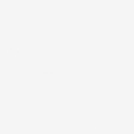
5 (05)
6 (02)
MX5 (05)
MPV (0205)
Tribute (0104)
VOLVO
con motore: 1.6 / 1.8 / 2.0:
S40 / V50 (0410)
C30 (0610)
Codici motore
Volvo
:
B4164S3
B4184S11
B42043S