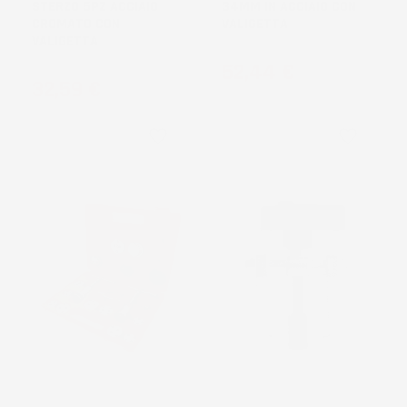
STERZO 5PZ ACCIAIO
34MM IN ACCIAIO CON
CROMATO CON
VALIGETTA
VALIGETTA
Prezzo
52,44 €
Prezzo
32,59 €
favorite_border
favorite_border