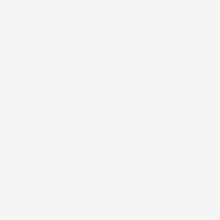
ESTRATTORE
SET PER ESTRAZIONE E
UNIVERSALE BRACCIA
RIPARAZIONE
TERGICRISTALLI AREA
CANDELETTE 22 PEZZI
LAVORO 0-25MM
CON VALIGETTA
Prezzo
Prezzo
13,65 €
56,90 €