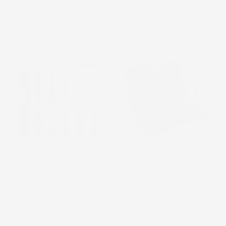
favorite_border
favorite_border
NON
DISPONIBILE
SET ATTREZZI BLOCCO
SET ESTRATTORI
FRIZIONE 52CM
CUSCINETTI 13 PEZZI A 2
APERTURA 4-22CM CON
E 3 BRACCI CON