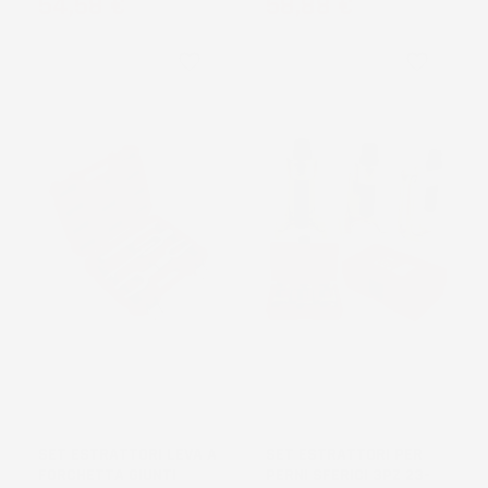
Prezzo
Prezzo
54,58 €
58,88 €
favorite_border
favorite_border
SET ESTRATTORI LEVA A
SET ESTRATTORI PER
FORCHETTA GIUNTI
PERNI SFERICI 3PZ 23-