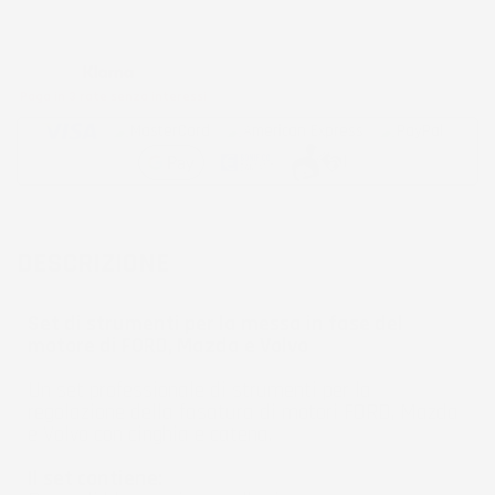
Metodi di pagamento accettati:
Paga in 3 rate senza interessi
DESCRIZIONE
Set di strumenti per la messa in fase del
motore di FORD, Mazda e Volvo
Un set professionale di strumenti per la
regolazione della fasatura di motori FORD, Mazda
e Volvo con cinghia e catena.
Il set contiene: