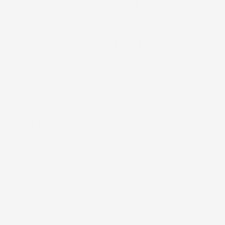
CDBB, CGBA, CGBB, CHBA, CHBB, CJBA, CJBB,
CSDA, CSDB
DHA, DHB, DHC, DHD, DHE, DHF, DHG, DYDF
EDBA, EDBB, EDBC, EDBD, EDDB, EDDC, EDDD,
EDDF, EYDB, EYDC, EYDD, EYDF, EYDG, EYDI, EYDJ,
EYDL, EYPA, EYPC
F8JA, F8JB, FHA, FHB, FHD, FHF, FUJA, FUJB,
FXDA, FXDB, FXDC, FXDD, FXJA, FXJBB, FXJC,
FYDA, FYDB, FYDC, FYDD, FYZDH, FYJA, FYJB
GZFB, GZFC, HMDA, HWDA, HWDB
L1F, L1J, L1L, L1N, L1Q, L1T, L1T, L1V, L1W
M7JA, M7JB, N4JB, NGA, NGB, NGC, NGD
Q7DA, QQDA, QQDB , RKA, RKB, RKF, RKH, RKJ,
RKK, RTJA, RTJB
SEBA, SEWA, SHDA, SHDB, SHDC, SNJA, SNJB,
SPJA, SPJC, STJA, STJB, SYDA
TBBA, TBBB, TBWA, TBWB, TB , YF
MAZDA
con motore: 1,25 / 1,4 / 1,6 / 1,8 / 2,0 / 2,3:
121 (9500)
2 (0207)
3 (03)