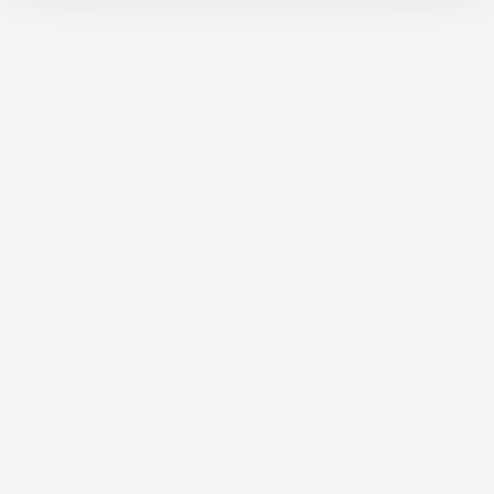
NON
DISPONIBILE
SET MONTAGGIO E
SET SMONTAGGIO
SMONTAGGIO GIUNTI
TENSIONATORI 15PZ CON
BOCCOLE E PERNI 10PZ IN
CHIAVE PIEGATA 45,5CM
ACCIAIO CON VALIGETTA
TORX E10-E18