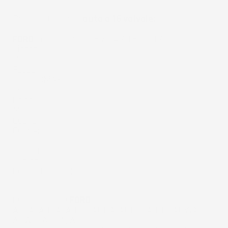
Progettato per le
auto a 16 valvole:
FORD
con motore: 1.25 / 1.4 / 1.6 / 1.8 / 2.0:
Fiesta
Puma
Focus
Focus CMAX
Escort
Orion
Mondeo
Cougar
Courier
Tourneo
Transit
Fusion
Connect (1993-2010)
Codici motore
FORD
:
ALDA, AOBA, AOBC, AODA, AODB, AODE, AOWA,
AOWB, ASDA, ASDB