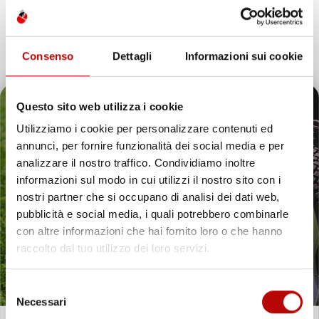
GOMMA
GOMMA TPE
Van
Van
Prezzo
Prezzo
33,72 €
104,97 €
Consenso
Dettagli
Informazioni sui cookie
favorite_border
Questo sito web utilizza i cookie
Utilizziamo i cookie per personalizzare contenuti ed
annunci, per fornire funzionalità dei social media e per
Il tuo 5% di benvenuto
analizzare il nostro traffico. Condividiamo inoltre
informazioni sul modo in cui utilizzi il nostro sito con i
è già pronto!
nostri partner che si occupano di analisi dei dati web,
pubblicità e social media, i quali potrebbero combinarle
con altre informazioni che hai fornito loro o che hanno
raccolto dal tuo utilizzo dei loro servizi.
Selezione
Necessari
del
NON