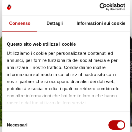
GOMMA
GOMMA TPE
Van, 1° fila
Van
Prezzo
Prezzo
39,47 €
55,22 €
Consenso
Dettagli
Informazioni sui cookie
favorite_border
Questo sito web utilizza i cookie
Utilizziamo i cookie per personalizzare contenuti ed
annunci, per fornire funzionalità dei social media e per
Il tuo 5% di benvenuto
analizzare il nostro traffico. Condividiamo inoltre
informazioni sul modo in cui utilizzi il nostro sito con i
è già pronto!
nostri partner che si occupano di analisi dei dati web,
pubblicità e social media, i quali potrebbero combinarle
con altre informazioni che hai fornito loro o che hanno
raccolto dal tuo utilizzo dei loro servizi.
Selezione
Necessari
del
NON