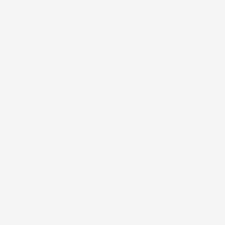
Come posso contattarvi se ho domande?
Quali metodi di pagamento sono disponibili?
Posso restituire il prodotto se non mi piace?
Quali sono le condizioni di reso e cambio
prodotti?
I prodotti hanno garanzia?
Come verifico se il prodotto si adatta al mio
veicolo?