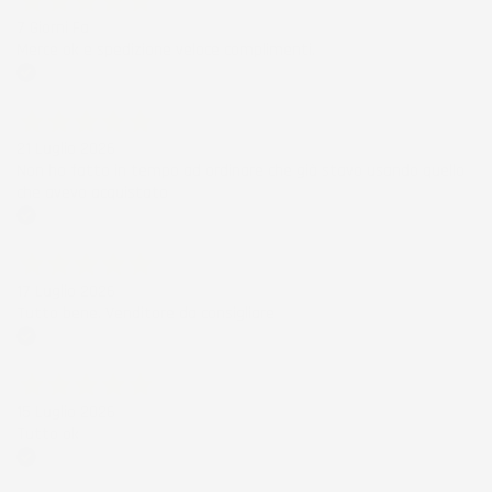
7 Giorni Fa
Merce ok e spedizione veloce complimenti.
Acquirente verificato
21 Luglio 2026
Non ho fatto in tempo ad ordinare che già stavo usando quello
che avevo acquistato
Acquirente verificato
17 Luglio 2026
Tutto bene. Venditore da consigliare
Acquirente verificato
15 Luglio 2026
Tutto ok
Acquirente verificato