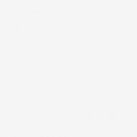
INFORMAZIONI NEGOZIO
4,7
/5
43.853
Il totale delle recensioni indicate include la somma di:
Recensioni Feedaty
185
Recensioni Ebay
43668
© 2024 IMJ Global. Partita IVA: IT01544750522 N. Iscr. REA SI-
2102721 Capitale Sociale: €10.000 I.V.