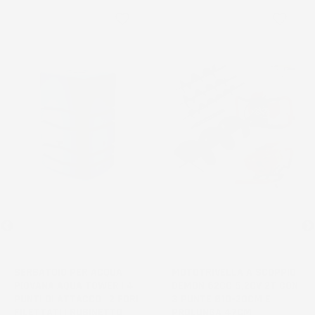
favorite_border
favorite_border
NON
DISPONIBILE
SERBATOIO PER ACQUA
MOTOTRIVELLA A SCOPPIO
PIOVANA AQUA TOWER | 4
DEMON 62CC 5,2CV 2T CON
PUNTI DI ATTACCO | 2 FORI
3 PUNTE Ø10-20CM E
FILETTATI | RUBINETTO
PROLUNGA 47CM