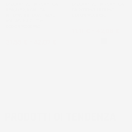
DECORATIVO | IN PLASTICA |
DECORATIVO | IN PLASTICA |
Ø58,2X52,3 CM | DA
DA INTERNO ESTERNO |
INTERNO ESTERNO | NERO |
DESIGN MODERNO
VOLUME 54,7 LITRI |
DESIGN MODERNO
Prezzo
11,11 €
-
42,08 €
Prezzo
31,55 €
-
42,07 €
Bianco
Nero
PRODOTTI DI TENDENZA
3
voti