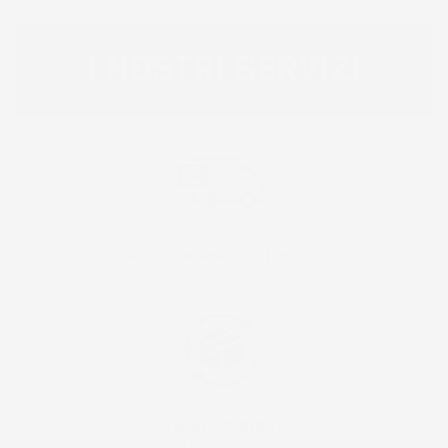
I NOSTRI SERVIZI
SPEDIZIONE GRATUITA E VELOCE!
RICEVI IL PACCO IN 24/48H!
FACILITÀ DI RESO !
RESO ENTRO 30 GIORNI!