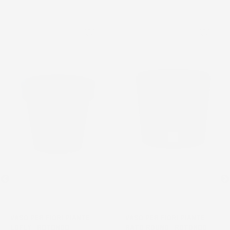
favorite_border
favorite_border
VASO PER FIORI PIANTE
VASO PER FIORI PIANTE
LOFLY | ROTONDO |
RATO ROUND | ROTONDO |