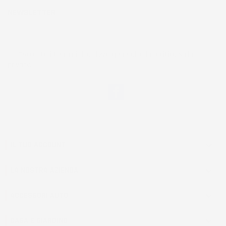
NEWSLETTER
*Accetto i termini di utilizzo generali e la politica sulla
privacy.
Facebook
IL TUO ACCOUNT

LA NOSTRA AZIENDA

ACCESSORI AUTO

CASA E GIARDINO
