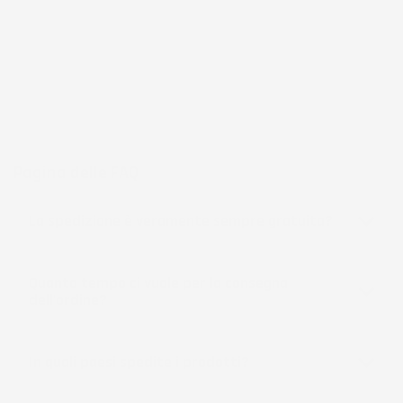
frutto di anni di esperienza nel commercio elettronico e nella
logistica, per assicurare un servizio preciso e professionale.
Per chi cerca
accessori per la casa e il giardino
funzionali, IMJ
Global rappresenta una scelta affidabile e accessibile, sempre in
espansione per soddisfare le esigenze più diverse.
Pagina delle FAQ
La spedizione è veramente sempre gratuita?
Quanto tempo ci vuole per la consegna
dell'ordine?
In quali paesi spedite i prodotti?