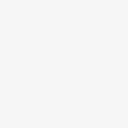
12 Luglio 2026
Prodotti perfetti e di buona qualità. Comunicazione perfetta e
spedizione velocissima. E' stato veramente bello fare acquisti da
voi. Consigliatissimo.
Acquirente verificato
12 Luglio 2026
Eccellente
Acquirente verificato
01 Luglio 2026
la merce ordinata è arrivata perfettamente imballata in meno
di 48 ore, prima di quanto previsto. Anche il post-vendita ha
funzionato ( nel fornire risposte esaustive alle domande
richieste). Complimenti.
Acquirente verificato