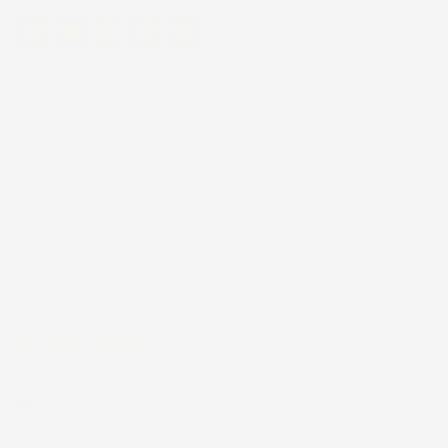
Eccellente
4,7
/5
43.853
recensioni
Il totale delle recensioni indicate include la somma di:
Recensioni Feedaty
185
Recensioni Ebay
43668
Le nostre recensioni a 4 e 5 stelle.
Clicca qui per leggerle tutte >
Precedente
Successivo
5 Giorni Fa
Spedizione veloce Tappetini top
Acquirente verificato