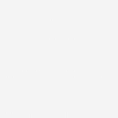
EMISSIONE FATTURA ELETTRONICA
PER LE AZIENDE
ACCESSORI AUTO, ATTREZZI DA GIARDINO E
SOLUZIONI PER LA CASA – NEGOZIO ONLINE IMJ
GLOBAL
VASI IN PLASTICA