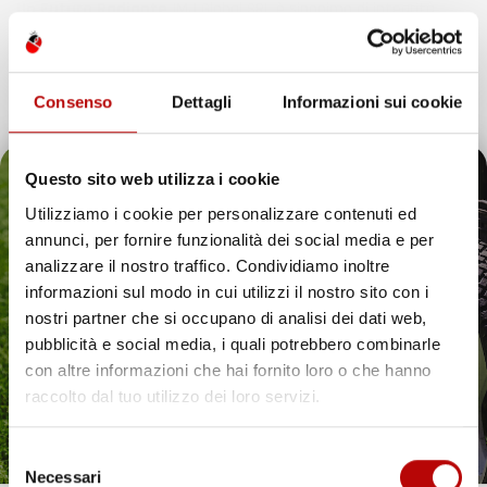
Un Futuro Radiante
IMJ Global SRL è sinonimo di integrità,
qualità e innovazione. Continuando il nostro percorso di
espansione, siamo dedicati ad anticipare e soddisfare le
esigenze dei clienti, assicurando esperienze d’acquisto
Consenso
Dettagli
Informazioni sui cookie
eccezionali e introducendo soluzioni innovative nell’ecosistema
digitale.
Questo sito web utilizza i cookie
Utilizziamo i cookie per personalizzare contenuti ed
annunci, per fornire funzionalità dei social media e per
Il tuo 5% di benvenuto
analizzare il nostro traffico. Condividiamo inoltre
IMJ Global è specializzato in
accessori auto
,
attrezzi da giardino
informazioni sul modo in cui utilizzi il nostro sito con i
e soluzioni per la casa. Ogni categoria offre prodotti mirati,
è già pronto!
nostri partner che si occupano di analisi dei dati web,
compatibili con veicoli specifici o adatti all’uso quotidiano. Il
catalogo comprende
tappetini per auto
,
accessori per veicoli
,
pubblicità e social media, i quali potrebbero combinarle
utensili da giardino
e articoli per organizzare gli spazi in modo
con altre informazioni che hai fornito loro o che hanno
pratico ed efficiente.
raccolto dal tuo utilizzo dei loro servizi.
Hai bisogno di tappetini auto resistenti? Scopri le
nostre soluzioni per ogni stagione
Selezione
Necessari
Proteggere l’interno del veicolo in modo pratico ed elegante è
del