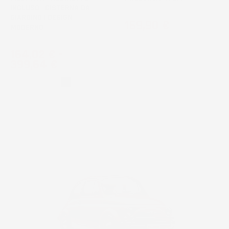
INCLUSO | CISTERNA DA
GIARDINO | DESIGN
Prezzo
169,90 €
MODERNO
Prezzo
164,02 €
-
399,64 €
Grigio
Nero