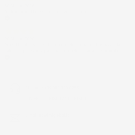
30 Giugno 2026
Ottimo prodotto e spedizione velocissima
Acquirente verificato
28 Giugno 2026
Prodotto abbastanza buono da migliorare la robustezza del
telaio un po' debole per il resto funziona bene al momento.
Acquirente verificato
Chiamaci:
+39 393 803 8255
LUN-VEN 9:00-12:00 / 14:00-17:00
E-mail:
ac@imjglobal.it