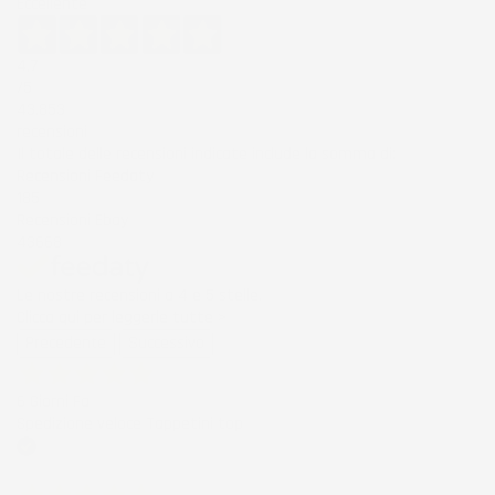
Eccellente
4,7
/5
43.853
recensioni
Il totale delle recensioni indicate include la somma di:
Recensioni Feedaty
185
Recensioni Ebay
43668
Le nostre recensioni a 4 e 5 stelle.
Clicca qui per leggerle tutte >
Precedente
Successivo
6 Giorni Fa
Spedizione veloce Tappetini top
Acquirente verificato