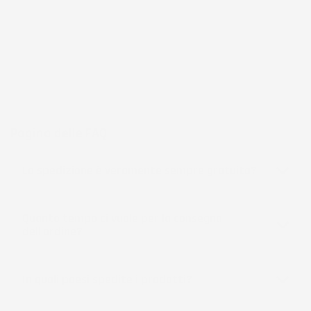
frutto di anni di esperienza nel commercio elettronico e nella
logistica, per assicurare un servizio preciso e professionale.
Per chi cerca
accessori per la casa e il giardino
funzionali, IMJ
Global rappresenta una scelta affidabile e accessibile, sempre in
espansione per soddisfare le esigenze più diverse.
Pagina delle FAQ
La spedizione è veramente sempre gratuita?
Quanto tempo ci vuole per la consegna
dell'ordine?
In quali paesi spedite i prodotti?