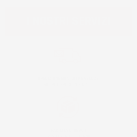
I NOSTRI SERVIZI
SPEDIZIONE GRATUITA E VELOCE!
RICEVI IL PACCO IN 24/48H!
FACILITÀ DI RESO !
RESO ENTRO 30 GIORNI!