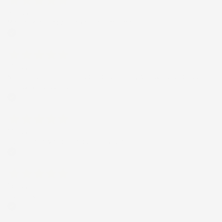
30 Luglio 2026
Merce ok e spedizione veloce complimenti.
Acquirente verificato
21 Luglio 2026
Non ho fatto in tempo ad ordinare che già stavo usando quello
che avevo acquistato
Acquirente verificato
17 Luglio 2026
Tutto bene. Venditore da consigliare
Acquirente verificato
15 Luglio 2026
Tutto ok
Acquirente verificato