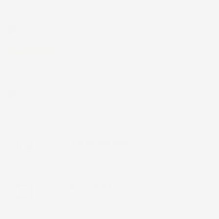
30 Giugno 2026
Ottimo prodotto e spedizione velocissima
Acquirente verificato
28 Giugno 2026
Prodotto abbastanza buono da migliorare la robustezza del
telaio un po' debole per il resto funziona bene al momento.
Acquirente verificato
Chiamaci:
+39 393 803 8255
LUN-VEN 9:00-12:00 / 14:00-17:00
E-mail:
ac@imjglobal.it