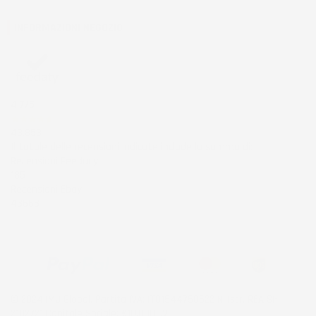
INFORMAZIONI NEGOZIO
4,7
/5
43.853
Il totale delle recensioni indicate include la somma di:
Recensioni Feedaty
185
Recensioni Ebay
43668
© 2024 IMJ Global. Partita IVA: IT01544750522 N. Iscr. REA SI-
2102721 Capitale Sociale: €10.000 I.V.