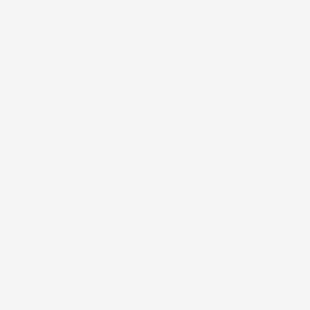
INCLUSO | CISTERNA DA
GIARDINO | DESIGN
Prezzo
169,90 €
MODERNO
Prezzo
164,02 €
-
399,64 €
Grigio
Nero