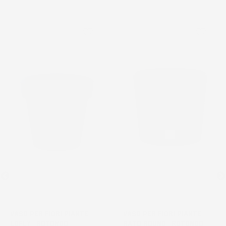
favorite_border
favorite_border
VASO PER FIORI PIANTE
VASO PER FIORI PIANTE
LOFLY | ROTONDO |
RATO ROUND | ROTONDO |