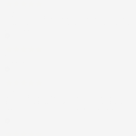
12 Luglio 2026
Prodotti perfetti e di buona qualità. Comunicazione perfetta e
spedizione velocissima. E' stato veramente bello fare acquisti da
voi. Consigliatissimo.
Acquirente verificato
12 Luglio 2026
Eccellente
Acquirente verificato
01 Luglio 2026
la merce ordinata è arrivata perfettamente imballata in meno
di 48 ore, prima di quanto previsto. Anche il post-vendita ha
funzionato ( nel fornire risposte esaustive alle domande
richieste). Complimenti.
Acquirente verificato