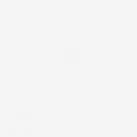
NEWSLETTER
*Accetto i termini di utilizzo generali e la politica sulla
privacy.
Facebook
IL TUO ACCOUNT

LA NOSTRA AZIENDA

ACCESSORI AUTO

CASA E GIARDINO
