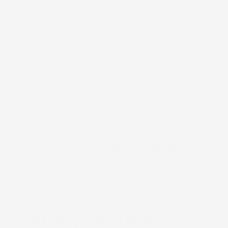
EMISSIONE FATTURA ELETTRONICA
PER LE AZIENDE
ACCESSORI AUTO, ATTREZZI DA GIARDINO E
SOLUZIONI PER LA CASA – NEGOZIO ONLINE IMJ
GLOBAL
VASI IN PLASTICA