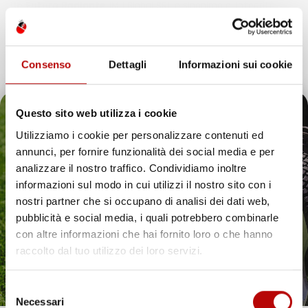
Un Futuro Radiante
IMJ Global SRL è sinonimo di integrità,
qualità e innovazione. Continuando il nostro percorso di
espansione, siamo dedicati ad anticipare e soddisfare le
esigenze dei clienti, assicurando esperienze d’acquisto
Consenso
Dettagli
Informazioni sui cookie
eccezionali e introducendo soluzioni innovative nell’ecosistema
digitale.
Questo sito web utilizza i cookie
Utilizziamo i cookie per personalizzare contenuti ed
annunci, per fornire funzionalità dei social media e per
Il tuo 5% di benvenuto
analizzare il nostro traffico. Condividiamo inoltre
IMJ Global è specializzato in
accessori auto
,
attrezzi da giardino
informazioni sul modo in cui utilizzi il nostro sito con i
e soluzioni per la casa. Ogni categoria offre prodotti mirati,
è già pronto!
nostri partner che si occupano di analisi dei dati web,
compatibili con veicoli specifici o adatti all’uso quotidiano. Il
catalogo comprende
tappetini per auto
,
accessori per veicoli
,
pubblicità e social media, i quali potrebbero combinarle
utensili da giardino
e articoli per organizzare gli spazi in modo
con altre informazioni che hai fornito loro o che hanno
pratico ed efficiente.
raccolto dal tuo utilizzo dei loro servizi.
Hai bisogno di tappetini auto resistenti? Scopri le
nostre soluzioni per ogni stagione
Selezione
Necessari
Proteggere l’interno del veicolo in modo pratico ed elegante è
del