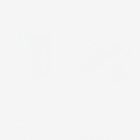
favorite_border
favorite_border
NON
DISPONIBILE
SERBATOIO PER ACQUA
MOTOTRIVELLA A SCOPPIO
PIOVANA AQUA TOWER | 4
DEMON 62CC 5,2CV 2T CON
PUNTI DI ATTACCO | 2 FORI
3 PUNTE Ø10-20CM E
FILETTATI | RUBINETTO
PROLUNGA 47CM