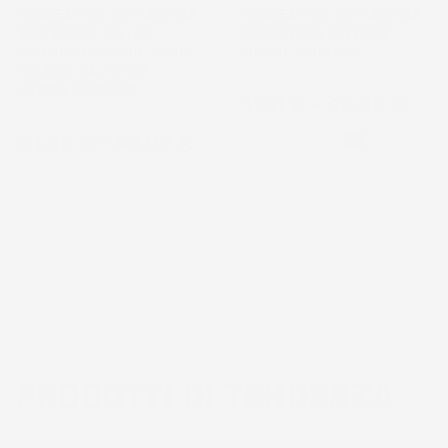
DECORATIVO | IN PLASTICA |
DECORATIVO | IN PLASTICA |
Ø58,2X52,3 CM | DA
DA INTERNO ESTERNO |
INTERNO ESTERNO | NERO |
DESIGN MODERNO
VOLUME 54,7 LITRI |
DESIGN MODERNO
Prezzo
11,11 €
-
42,08 €
Prezzo
31,55 €
-
42,07 €
Bianco
Nero
PRODOTTI DI TENDENZA
3
voti