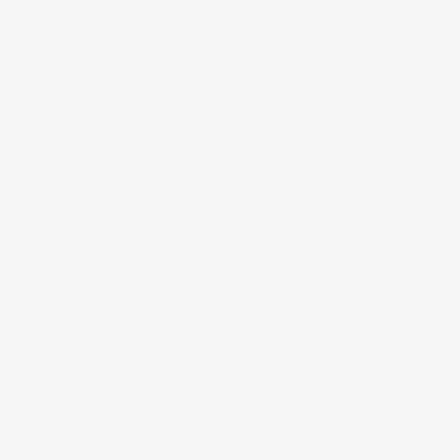
Come posso contattarvi se ho domande?
Quali metodi di pagamento sono disponibili?
Posso restituire il prodotto se non mi piace?
Quali sono le condizioni di reso e cambio
prodotti?
I prodotti hanno garanzia?
Come verifico se il prodotto si adatta al mio
veicolo?