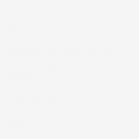
Come posso contattarvi se ho domande?
Quali metodi di pagamento sono disponibili?
Posso restituire il prodotto se non mi piace?
Quali sono le condizioni di reso e cambio
prodotti?
I prodotti hanno garanzia?
Come verifico se il prodotto si adatta al mio
veicolo?