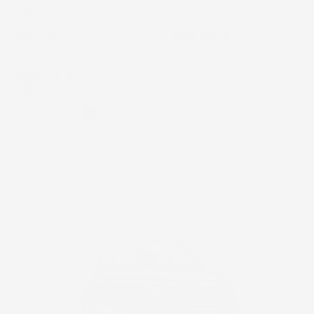
INCLUSO | CISTERNA DA
GIARDINO | DESIGN
Prezzo
169,90 €
MODERNO
Prezzo
164,02 €
-
399,64 €
Grigio
Nero