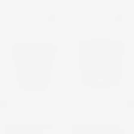
favorite_border
favorite_border
VASO PER FIORI PIANTE
VASO PER FIORI PIANTE
LOFLY | ROTONDO |
RATO ROUND | ROTONDO |