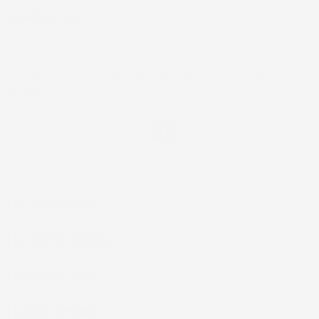
NEWSLETTER
*Accetto i termini di utilizzo generali e la politica sulla
privacy.
Facebook
IL TUO ACCOUNT

LA NOSTRA AZIENDA

ACCESSORI AUTO

CASA E GIARDINO
