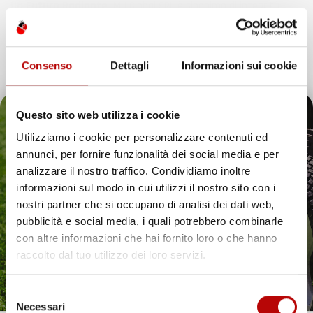
Un Futuro Radiante
IMJ Global SRL è sinonimo di integrità,
qualità e innovazione. Continuando il nostro percorso di
espansione, siamo dedicati ad anticipare e soddisfare le
esigenze dei clienti, assicurando esperienze d’acquisto
Consenso
Dettagli
Informazioni sui cookie
eccezionali e introducendo soluzioni innovative nell’ecosistema
digitale.
Questo sito web utilizza i cookie
Utilizziamo i cookie per personalizzare contenuti ed
annunci, per fornire funzionalità dei social media e per
Il tuo 5% di benvenuto
analizzare il nostro traffico. Condividiamo inoltre
IMJ Global è specializzato in
accessori auto
,
attrezzi da giardino
informazioni sul modo in cui utilizzi il nostro sito con i
e soluzioni per la casa. Ogni categoria offre prodotti mirati,
è già pronto!
nostri partner che si occupano di analisi dei dati web,
compatibili con veicoli specifici o adatti all’uso quotidiano. Il
catalogo comprende
tappetini per auto
,
accessori per veicoli
,
pubblicità e social media, i quali potrebbero combinarle
utensili da giardino
e articoli per organizzare gli spazi in modo
con altre informazioni che hai fornito loro o che hanno
pratico ed efficiente.
raccolto dal tuo utilizzo dei loro servizi.
Hai bisogno di tappetini auto resistenti? Scopri le
nostre soluzioni per ogni stagione
Selezione
Necessari
Proteggere l’interno del veicolo in modo pratico ed elegante è
del