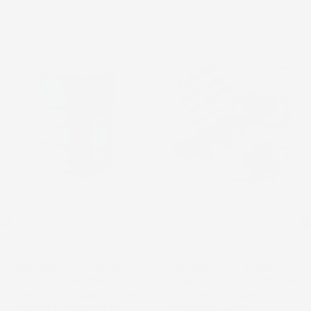
favorite_border
favorite_border
NON
DISPONIBILE
SERBATOIO PER ACQUA
MOTOTRIVELLA A SCOPPIO
PIOVANA AQUA TOWER | 4
DEMON 62CC 5,2CV 2T CON
PUNTI DI ATTACCO | 2 FORI
3 PUNTE Ø10-20CM E
FILETTATI | RUBINETTO
PROLUNGA 47CM