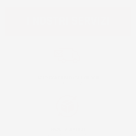
I NOSTRI SERVIZI
SPEDIZIONE GRATUITA E VELOCE!
RICEVI IL PACCO IN 24/48H!
FACILITÀ DI RESO !
RESO ENTRO 30 GIORNI!