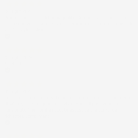
12 Luglio 2026
Prodotti perfetti e di buona qualità. Comunicazione perfetta e
spedizione velocissima. E' stato veramente bello fare acquisti da
voi. Consigliatissimo.
Acquirente verificato
12 Luglio 2026
Eccellente
Acquirente verificato
01 Luglio 2026
la merce ordinata è arrivata perfettamente imballata in meno
di 48 ore, prima di quanto previsto. Anche il post-vendita ha
funzionato ( nel fornire risposte esaustive alle domande
richieste). Complimenti.
Acquirente verificato