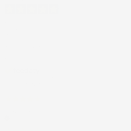
Eccellente
4,7
/5
43.853
recensioni
Il totale delle recensioni indicate include la somma di:
Recensioni Feedaty
185
Recensioni Ebay
43668
Le nostre recensioni a 4 e 5 stelle.
Clicca qui per leggerle tutte >
Precedente
Successivo
6 Giorni Fa
Spedizione veloce Tappetini top
Acquirente verificato