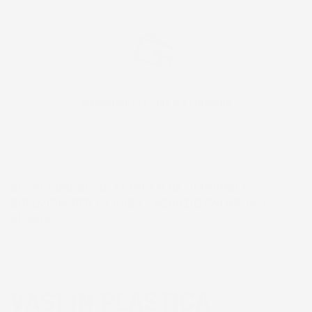
EMISSIONE FATTURA ELETTRONICA
PER LE AZIENDE
ACCESSORI AUTO, ATTREZZI DA GIARDINO E
SOLUZIONI PER LA CASA – NEGOZIO ONLINE IMJ
GLOBAL
VASI IN PLASTICA