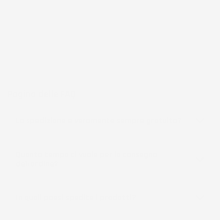
frutto di anni di esperienza nel commercio elettronico e nella
logistica, per assicurare un servizio preciso e professionale.
Per chi cerca
accessori per la casa e il giardino
funzionali, IMJ
Global rappresenta una scelta affidabile e accessibile, sempre in
espansione per soddisfare le esigenze più diverse.
Pagina delle FAQ
La spedizione è veramente sempre gratuita?
Quanto tempo ci vuole per la consegna
dell'ordine?
In quali paesi spedite i prodotti?