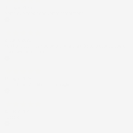
30 Luglio 2026
Merce ok e spedizione veloce complimenti.
Acquirente verificato
21 Luglio 2026
Non ho fatto in tempo ad ordinare che già stavo usando quello
che avevo acquistato
Acquirente verificato
17 Luglio 2026
Tutto bene. Venditore da consigliare
Acquirente verificato
15 Luglio 2026
Tutto ok
Acquirente verificato