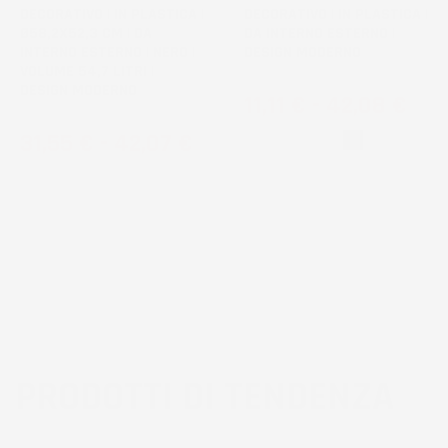
DECORATIVO | IN PLASTICA |
DECORATIVO | IN PLASTICA |
Ø58,2X52,3 CM | DA
DA INTERNO ESTERNO |
INTERNO ESTERNO | NERO |
DESIGN MODERNO
VOLUME 54,7 LITRI |
DESIGN MODERNO
Prezzo
11,11 €
-
42,08 €
Prezzo
31,55 €
-
42,07 €
Bianco
Nero
PRODOTTI DI TENDENZA
3
voti