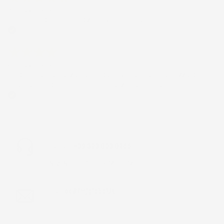
30 Giugno 2026
Ottimo prodotto e spedizione velocissima
Acquirente verificato
28 Giugno 2026
Prodotto abbastanza buono da migliorare la robustezza del
telaio un po' debole per il resto funziona bene al momento.
Acquirente verificato
Chiamaci:
+39 393 803 8255
LUN-VEN 9:00-12:00 / 14:00-17:00
E-mail:
ac@imjglobal.it