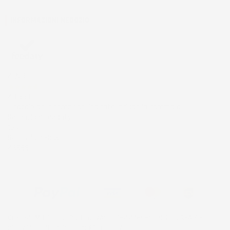
INFORMAZIONI NEGOZIO
4,7
/5
43.853
Il totale delle recensioni indicate include la somma di:
Recensioni Feedaty
185
Recensioni Ebay
43668
© 2024 IMJ Global. Partita IVA: IT01544750522 N. Iscr. REA SI-
2102721 Capitale Sociale: €10.000 I.V.