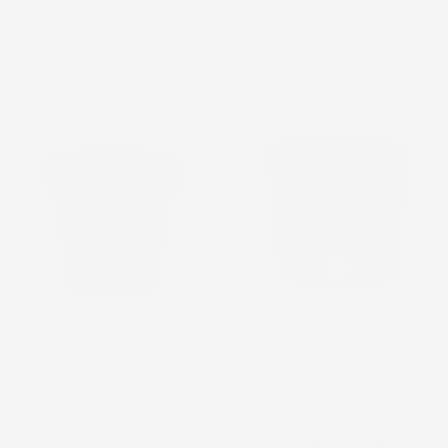
favorite_border
favorite_border
VASO PER FIORI PIANTE
VASO PER FIORI PIANTE
LOFLY | ROTONDO |
RATO ROUND | ROTONDO |