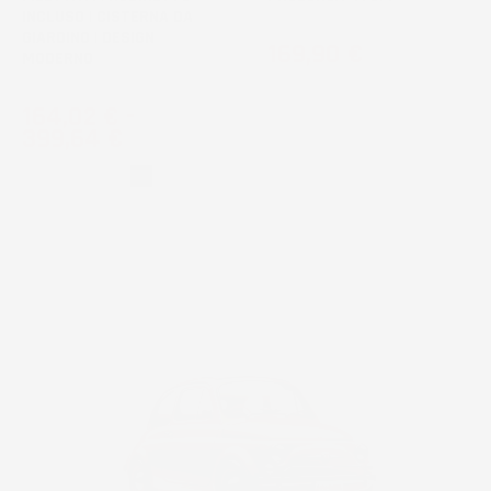
INCLUSO | CISTERNA DA
GIARDINO | DESIGN
Prezzo
169,90 €
MODERNO
Prezzo
164,02 €
-
399,64 €
Grigio
Nero