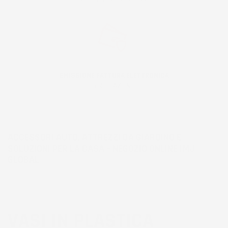
EMISSIONE FATTURA ELETTRONICA
PER LE AZIENDE
ACCESSORI AUTO, ATTREZZI DA GIARDINO E
SOLUZIONI PER LA CASA – NEGOZIO ONLINE IMJ
GLOBAL
VASI IN PLASTICA