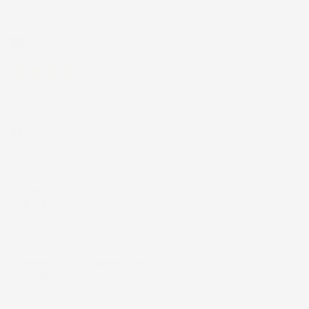
30 Giugno 2026
Ottimo prodotto e spedizione velocissima
Acquirente verificato
28 Giugno 2026
Prodotto abbastanza buono da migliorare la robustezza del
telaio un po' debole per il resto funziona bene al momento.
Acquirente verificato
Chiamaci:
+39 393 803 8255
LUN-VEN 9:00-12:00 / 14:00-17:00
E-mail:
ac@imjglobal.it