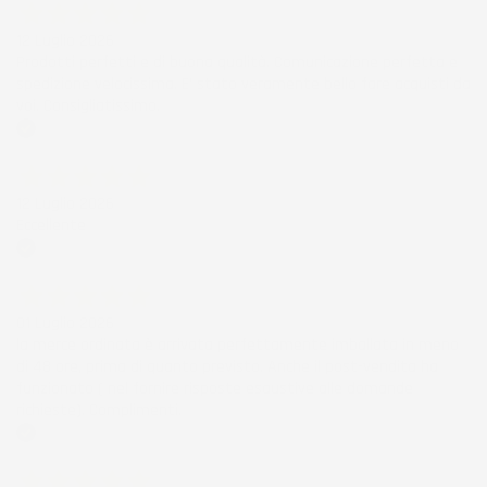
12 Luglio 2026
Prodotti perfetti e di buona qualità. Comunicazione perfetta e
spedizione velocissima. E' stato veramente bello fare acquisti da
voi. Consigliatissimo.
Acquirente verificato
12 Luglio 2026
Eccellente
Acquirente verificato
01 Luglio 2026
la merce ordinata è arrivata perfettamente imballata in meno
di 48 ore, prima di quanto previsto. Anche il post-vendita ha
funzionato ( nel fornire risposte esaustive alle domande
richieste). Complimenti.
Acquirente verificato