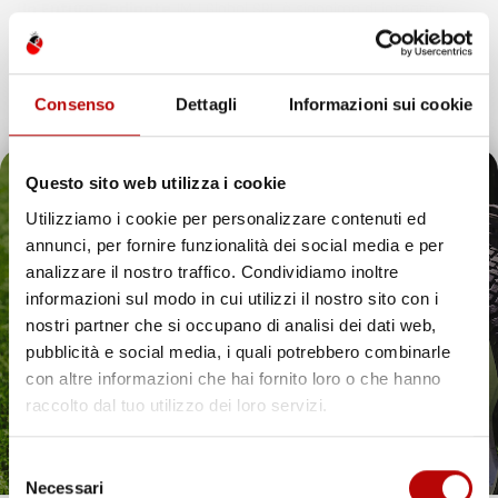
Un Futuro Radiante
IMJ Global SRL è sinonimo di integrità,
qualità e innovazione. Continuando il nostro percorso di
espansione, siamo dedicati ad anticipare e soddisfare le
esigenze dei clienti, assicurando esperienze d’acquisto
Consenso
Dettagli
Informazioni sui cookie
eccezionali e introducendo soluzioni innovative nell’ecosistema
digitale.
Questo sito web utilizza i cookie
Utilizziamo i cookie per personalizzare contenuti ed
annunci, per fornire funzionalità dei social media e per
Il tuo 5% di benvenuto
analizzare il nostro traffico. Condividiamo inoltre
IMJ Global è specializzato in
accessori auto
,
attrezzi da giardino
informazioni sul modo in cui utilizzi il nostro sito con i
e soluzioni per la casa. Ogni categoria offre prodotti mirati,
è già pronto!
nostri partner che si occupano di analisi dei dati web,
compatibili con veicoli specifici o adatti all’uso quotidiano. Il
catalogo comprende
tappetini per auto
,
accessori per veicoli
,
pubblicità e social media, i quali potrebbero combinarle
utensili da giardino
e articoli per organizzare gli spazi in modo
con altre informazioni che hai fornito loro o che hanno
pratico ed efficiente.
raccolto dal tuo utilizzo dei loro servizi.
Hai bisogno di tappetini auto resistenti? Scopri le
nostre soluzioni per ogni stagione
Selezione
Necessari
Proteggere l’interno del veicolo in modo pratico ed elegante è
del