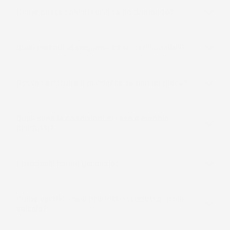
Come posso contattarvi se ho domande?
Quali metodi di pagamento sono disponibili?
Posso restituire il prodotto se non mi piace?
Quali sono le condizioni di reso e cambio
prodotti?
I prodotti hanno garanzia?
Come verifico se il prodotto si adatta al mio
veicolo?