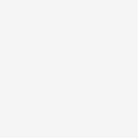
NEWSLETTER
*Accetto i termini di utilizzo generali e la politica sulla
privacy.
Facebook
IL TUO ACCOUNT

LA NOSTRA AZIENDA

ACCESSORI AUTO

CASA E GIARDINO
