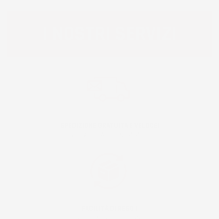
I NOSTRI SERVIZI
SPEDIZIONE GRATUITA E VELOCE!
RICEVI IL PACCO IN 24/48H!
FACILITÀ DI RESO !
RESO ENTRO 30 GIORNI!