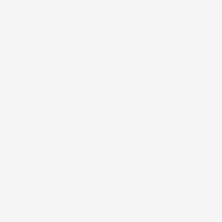
7 Giorni Fa
Merce ok e spedizione veloce complimenti.
Acquirente verificato
21 Luglio 2026
Non ho fatto in tempo ad ordinare che già stavo usando quello
che avevo acquistato
Acquirente verificato
17 Luglio 2026
Tutto bene. Venditore da consigliare
Acquirente verificato
15 Luglio 2026
Tutto ok
Acquirente verificato