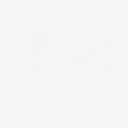
favorite_border
favorite_border
NON
DISPONIBILE
SERBATOIO PER ACQUA
MOTOTRIVELLA A SCOPPIO
PIOVANA AQUA TOWER | 4
DEMON 62CC 5,2CV 2T CON
PUNTI DI ATTACCO | 2 FORI
3 PUNTE Ø10-20CM E
FILETTATI | RUBINETTO
PROLUNGA 47CM