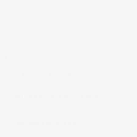
frutto di anni di esperienza nel commercio elettronico e nella
logistica, per assicurare un servizio preciso e professionale.
Per chi cerca
accessori per la casa e il giardino
funzionali, IMJ
Global rappresenta una scelta affidabile e accessibile, sempre in
espansione per soddisfare le esigenze più diverse.
Pagina delle FAQ
La spedizione è veramente sempre gratuita?
Quanto tempo ci vuole per la consegna
dell'ordine?
In quali paesi spedite i prodotti?