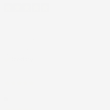
Eccellente
4,7
/5
43.853
recensioni
Il totale delle recensioni indicate include la somma di:
Recensioni Feedaty
185
Recensioni Ebay
43668
Le nostre recensioni a 4 e 5 stelle.
Clicca qui per leggerle tutte >
Precedente
Successivo
4 Giorni Fa
Spedizione veloce Tappetini top
Acquirente verificato