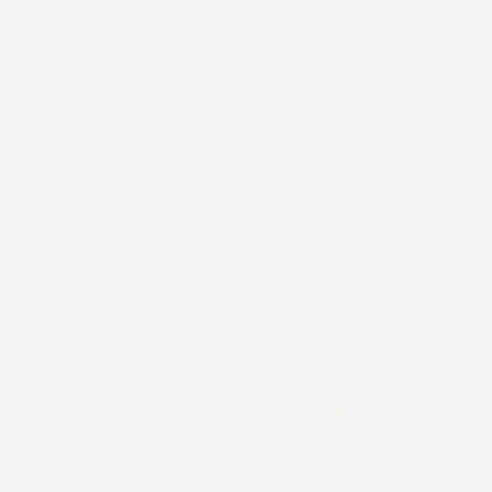
INFORMAZIONI NEGOZIO
4,7
/5
43.853
Il totale delle recensioni indicate include la somma di:
Recensioni Feedaty
185
Recensioni Ebay
43668
© 2024 IMJ Global. Partita IVA: IT01544750522 N. Iscr. REA SI-
2102721 Capitale Sociale: €10.000 I.V.