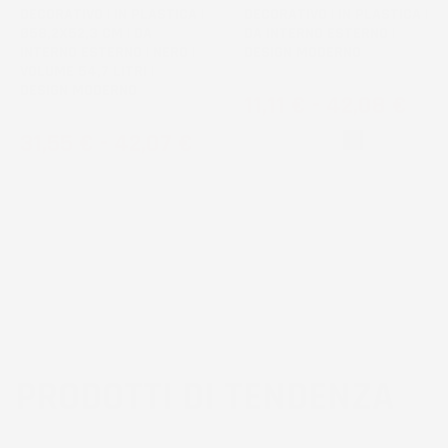
DECORATIVO | IN PLASTICA |
DECORATIVO | IN PLASTICA |
Ø58,2X52,3 CM | DA
DA INTERNO ESTERNO |
INTERNO ESTERNO | NERO |
DESIGN MODERNO
VOLUME 54,7 LITRI |
DESIGN MODERNO
Prezzo
11,11 €
-
42,08 €
Prezzo
31,55 €
-
42,07 €
Bianco
Nero
PRODOTTI DI TENDENZA
3
voti