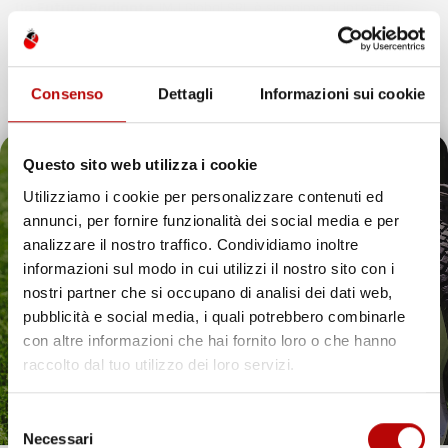
Un Futuro Radiante
IMJ Global SRL è sinonimo di integrità,
qualità e innovazione. Continuando il nostro percorso di
espansione, siamo dedicati ad anticipare e soddisfare le
esigenze dei clienti, assicurando esperienze d’acquisto
Consenso
Dettagli
Informazioni sui cookie
eccezionali e introducendo soluzioni innovative nell’ecosistema
digitale.
Questo sito web utilizza i cookie
Utilizziamo i cookie per personalizzare contenuti ed
annunci, per fornire funzionalità dei social media e per
Il tuo 5% di benvenuto
analizzare il nostro traffico. Condividiamo inoltre
IMJ Global è specializzato in
accessori auto
,
attrezzi da giardino
informazioni sul modo in cui utilizzi il nostro sito con i
e soluzioni per la casa. Ogni categoria offre prodotti mirati,
è già pronto!
nostri partner che si occupano di analisi dei dati web,
compatibili con veicoli specifici o adatti all’uso quotidiano. Il
catalogo comprende
tappetini per auto
,
accessori per veicoli
,
pubblicità e social media, i quali potrebbero combinarle
utensili da giardino
e articoli per organizzare gli spazi in modo
con altre informazioni che hai fornito loro o che hanno
pratico ed efficiente.
raccolto dal tuo utilizzo dei loro servizi.
Hai bisogno di tappetini auto resistenti? Scopri le
nostre soluzioni per ogni stagione
Selezione
Necessari
Proteggere l’interno del veicolo in modo pratico ed elegante è
del