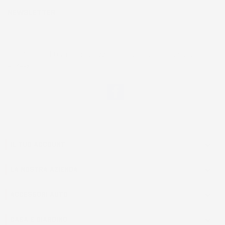
NEWSLETTER
*Accetto i termini di utilizzo generali e la politica sulla
privacy.
Facebook
IL TUO ACCOUNT

LA NOSTRA AZIENDA

ACCESSORI AUTO

CASA E GIARDINO
