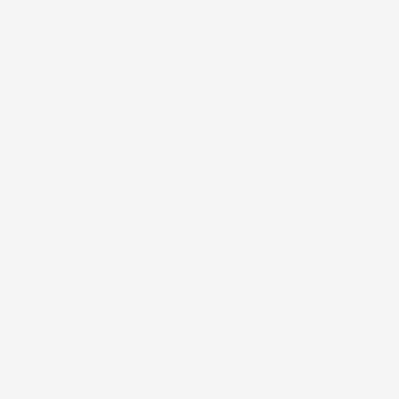
12 Luglio 2026
Prodotti perfetti e di buona qualità. Comunicazione perfetta e
spedizione velocissima. E' stato veramente bello fare acquisti da
voi. Consigliatissimo.
Acquirente verificato
12 Luglio 2026
Eccellente
Acquirente verificato
01 Luglio 2026
la merce ordinata è arrivata perfettamente imballata in meno
di 48 ore, prima di quanto previsto. Anche il post-vendita ha
funzionato ( nel fornire risposte esaustive alle domande
richieste). Complimenti.
Acquirente verificato