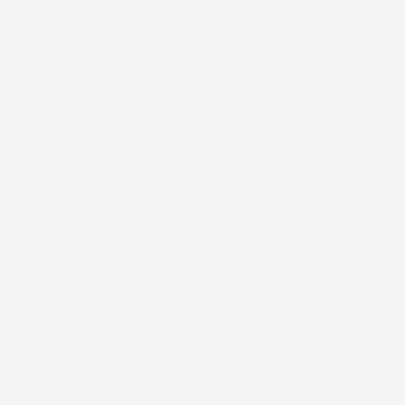
EMISSIONE FATTURA ELETTRONICA
PER LE AZIENDE
ACCESSORI AUTO, ATTREZZI DA GIARDINO E
SOLUZIONI PER LA CASA – NEGOZIO ONLINE IMJ
GLOBAL
VASI IN PLASTICA