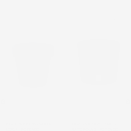
favorite_border
favorite_border
VASO PER FIORI PIANTE
VASO PER FIORI PIANTE
LOFLY | ROTONDO |
RATO ROUND | ROTONDO |