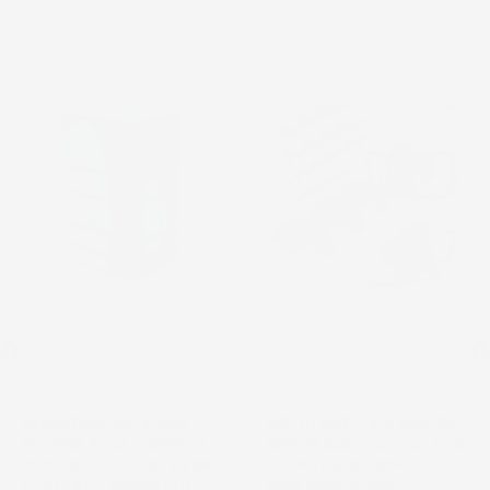
favorite_border
favorite_border
NON
DISPONIBILE
SERBATOIO PER ACQUA
MOTOTRIVELLA A SCOPPIO
PIOVANA AQUA TOWER | 4
DEMON 62CC 5,2CV 2T CON
PUNTI DI ATTACCO | 2 FORI
3 PUNTE Ø10-20CM E
FILETTATI | RUBINETTO
PROLUNGA 47CM