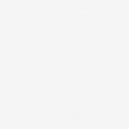
DECORATIVO | IN PLASTICA |
DECORATIVO | IN PLASTICA |
Ø58,2X52,3 CM | DA
DA INTERNO ESTERNO |
INTERNO ESTERNO | NERO |
DESIGN MODERNO
VOLUME 54,7 LITRI |
DESIGN MODERNO
Prezzo
11,11 €
-
42,08 €
Prezzo
31,55 €
-
42,07 €
Bianco
Nero
PRODOTTI DI TENDENZA
3
voti