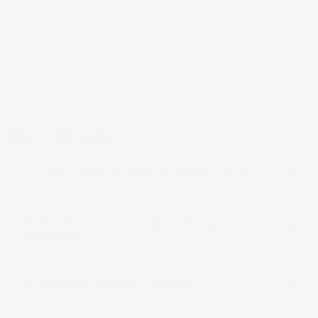
frutto di anni di esperienza nel commercio elettronico e nella
logistica, per assicurare un servizio preciso e professionale.
Per chi cerca
accessori per la casa e il giardino
funzionali, IMJ
Global rappresenta una scelta affidabile e accessibile, sempre in
espansione per soddisfare le esigenze più diverse.
Pagina delle FAQ
La spedizione è veramente sempre gratuita?
Quanto tempo ci vuole per la consegna
dell'ordine?
In quali paesi spedite i prodotti?