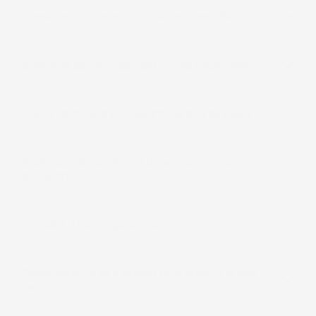
Come posso contattarvi se ho domande?
Quali metodi di pagamento sono disponibili?
Posso restituire il prodotto se non mi piace?
Quali sono le condizioni di reso e cambio
prodotti?
I prodotti hanno garanzia?
Come verifico se il prodotto si adatta al mio
veicolo?