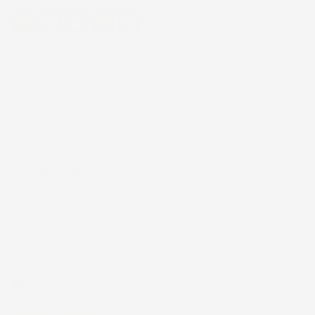
Eccellente
4,7
/5
43.853
recensioni
Il totale delle recensioni indicate include la somma di:
Recensioni Feedaty
185
Recensioni Ebay
43668
Le nostre recensioni a 4 e 5 stelle.
Clicca qui per leggerle tutte >
Precedente
Successivo
6 Giorni Fa
Spedizione veloce Tappetini top
Acquirente verificato