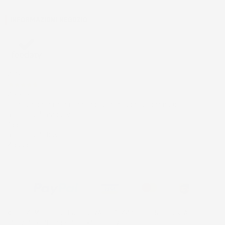
INFORMAZIONI NEGOZIO
4,7
/5
43.853
Il totale delle recensioni indicate include la somma di:
Recensioni Feedaty
185
Recensioni Ebay
43668
© 2024 IMJ Global. Partita IVA: IT01544750522 N. Iscr. REA SI-
2102721 Capitale Sociale: €10.000 I.V.