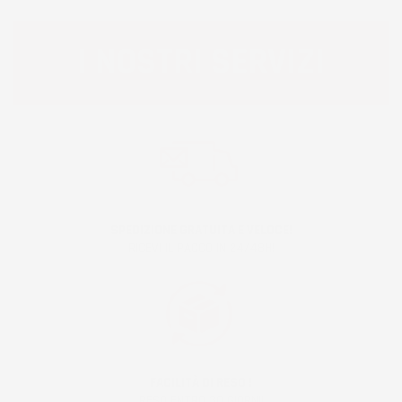
I NOSTRI SERVIZI
SPEDIZIONE GRATUITA E VELOCE!
RICEVI IL PACCO IN 24/48H!
FACILITÀ DI RESO !
RESO ENTRO 30 GIORNI!