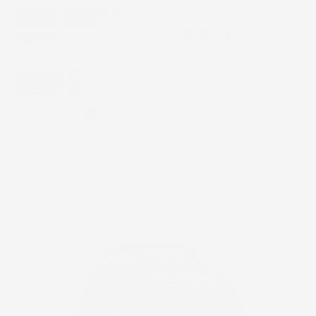
INCLUSO | CISTERNA DA
GIARDINO | DESIGN
Prezzo
169,90 €
MODERNO
Prezzo
164,02 €
-
399,64 €
Grigio
Nero