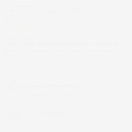
30 Giugno 2026
Ottimo prodotto e spedizione velocissima
Acquirente verificato
28 Giugno 2026
Prodotto abbastanza buono da migliorare la robustezza del
telaio un po' debole per il resto funziona bene al momento.
Acquirente verificato
Chiamaci:
+39 393 803 8255
LUN-VEN 9:00-12:00 / 14:00-17:00
E-mail:
ac@imjglobal.it