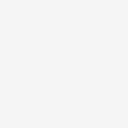
30 Luglio 2026
Merce ok e spedizione veloce complimenti.
Acquirente verificato
21 Luglio 2026
Non ho fatto in tempo ad ordinare che già stavo usando quello
che avevo acquistato
Acquirente verificato
17 Luglio 2026
Tutto bene. Venditore da consigliare
Acquirente verificato
15 Luglio 2026
Tutto ok
Acquirente verificato