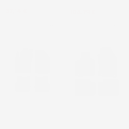
versione Hybrid
Berlina
Prezzo
37,14 €
Prezzo
104,79 €
favorite_border
favorite_border