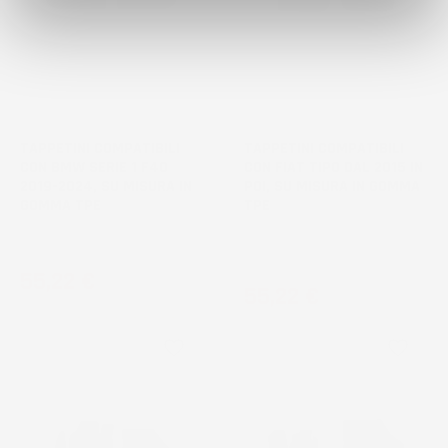
TAPPETINI COMPATIBILI
TAPPETINI COMPATIBILI
CON BMW SERIE 1 F40
CON FIAT TIPO DAL 2015 IN
2019-2024, SU MISURA IN
POI, SU MISURA IN GOMMA
GOMMA TPE
TPE
Hatchback
non compatibile con versione
Berlina
Prezzo
55,22 €
Prezzo
55,22 €
1
voti
1
voti
favorite_border
favorite_border