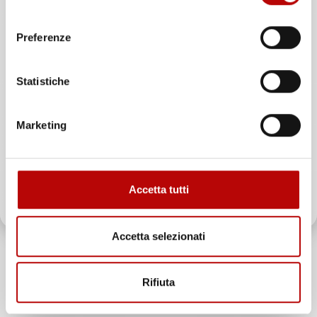
consenso
Unisciti alla nostra community e ricevi in anteprima
TAPPETINI COMPATIBILI
TAPPETINI COMPATIBILI
Preferenze
offerte esclusive, novità e consigli!
CON MERCEDES-BENZ CLA
CON JEEP AVENGER HYBRID
C118 DAL 2019 IN POI, SU
DAL 2023 IN POI, SU
MISURA IN GOMMA TPE
MISURA IN GOMMA TPE
Statistiche
Email
Berlina
Crossover
Prezzo
Prezzo
104,79 €
104,79 €
Marketing
ATTIVA LO SCONTO!
favorite_border
favorite_border
Accetta tutti
Oltre 2000 clienti già iscritti.
Accetta selezionati
Rifiuta