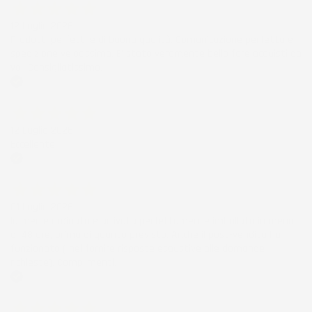
12 Luglio 2026
Prodotti perfetti e di buona qualità. Comunicazione perfetta e
spedizione velocissima. E' stato veramente bello fare acquisti da
voi. Consigliatissimo.
Acquirente verificato
12 Luglio 2026
Eccellente
Acquirente verificato
01 Luglio 2026
la merce ordinata è arrivata perfettamente imballata in meno
di 48 ore, prima di quanto previsto. Anche il post-vendita ha
funzionato ( nel fornire risposte esaustive alle domande
richieste). Complimenti.
Acquirente verificato