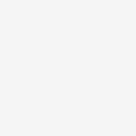
17 Luglio 2026
Tutto bene. Venditore da consigliare
Acquirente verificato
15 Luglio 2026
Tutto ok
Acquirente verificato
12 Luglio 2026
Prodotti perfetti e di buona qualità.
Comunicazione perfetta e spedizione
velocissima. E' stato veramente bello fare
acquisti da voi. Consigliatissimo.
Acquirente verificato
12 Luglio 2026
Eccellente