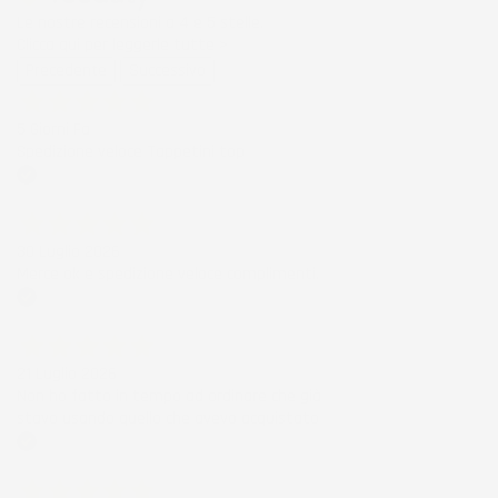
Le nostre recensioni a 4 e 5 stelle.
Clicca qui per leggerle tutte >
Precedente
Successivo
5 Giorni Fa
Spedizione veloce Tappetini top
Acquirente verificato
30 Luglio 2026
Merce ok e spedizione veloce complimenti.
Acquirente verificato
21 Luglio 2026
Non ho fatto in tempo ad ordinare che già
stavo usando quello che avevo acquistato
Acquirente verificato