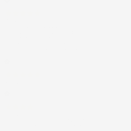
Acquirente verificato
01 Luglio 2026
la merce ordinata è arrivata
perfettamente imballata in meno di 48
ore, prima di quanto previsto. Anche il
post-vendita ha funzionato ( nel fornire
risposte esaustive alle domande richieste).
Complimenti.
Acquirente verificato
30 Giugno 2026
Ottimo prodotto e spedizione velocissima
Acquirente verificato
28 Giugno 2026
Prodotto abbastanza buono da migliorare
la robustezza del telaio un po' debole per il