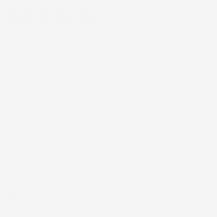
Eccellente
4,7
/5
43.853
recensioni
Il totale delle recensioni indicate include la somma di:
Recensioni Feedaty
185
Recensioni Ebay
43668
Le nostre recensioni a 4 e 5 stelle.
Clicca qui per leggerle tutte >
Precedente
Successivo
5 Giorni Fa
Spedizione veloce Tappetini top
Acquirente verificato