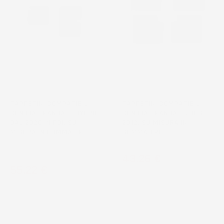
TAPPETINI COMPATIBILI
TAPPETINI COMPATIBILI
CON FIAT PANDA III HYBRID
CON FIAT PANDA II 2003-
DAL 2020 IN POI, SU
2012, SU MISURA IN
MISURA IN GOMMA TPE
GOMMA TPE
Hatchback
Prezzo
43,26 €
Prezzo
55,22 €
3
voti
1
voti
favorite_border
favorite_border