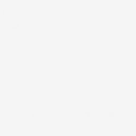
INFORMAZIONI NEGOZIO
4,7
/5
43.853
Il totale delle recensioni indicate include la somma di:
Recensioni Feedaty
185
Recensioni Ebay
43668
© 2024 IMJ Global. Partita IVA: IT01544750522 N. Iscr. REA SI-
2102721 Capitale Sociale: €10.000 I.V.