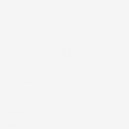
NEWSLETTER
*Accetto i termini di utilizzo generali e la politica sulla
privacy.
Facebook
IL TUO ACCOUNT

LA NOSTRA AZIENDA

ACCESSORI AUTO

CASA E GIARDINO
