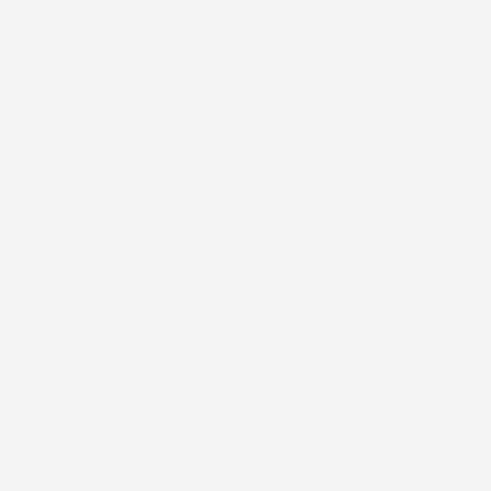
30 Luglio 2026
Merce ok e spedizione veloce complimenti.
Acquirente verificato
21 Luglio 2026
Non ho fatto in tempo ad ordinare che già stavo usando quello
che avevo acquistato
Acquirente verificato
17 Luglio 2026
Tutto bene. Venditore da consigliare
Acquirente verificato
15 Luglio 2026
Tutto ok
Acquirente verificato