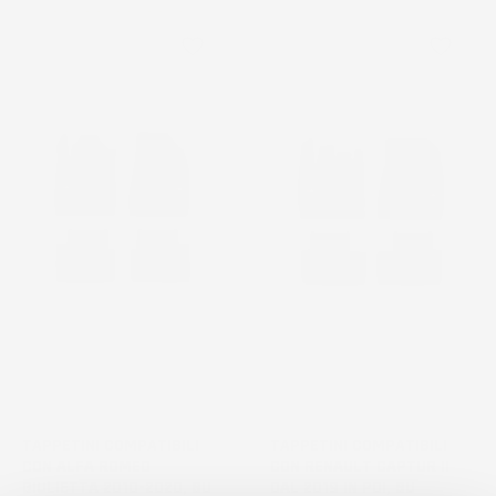
2
voti
favorite_border
favorite_border
TAPPETINI COMPATIBILI
TAPPETINI COMPATIBILI
CON ALFA ROMEO
CON RENAULT CAPTUR II
GIULIETTA 2010-2020, SU
DAL 2019 IN POI, SU