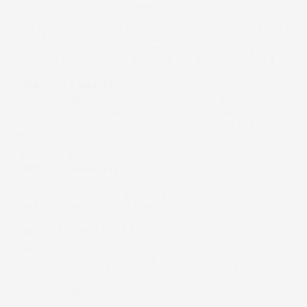
misura
Dal 2015, IMJ GLOBAL offre prodotti di alta qualità per migliorare la
vita quotidiana e i viaggi dei clienti. Siamo specializzati nella
vendita di articoli innovativi in plastica, tra cui i nostri tappetini in
gomma per auto su misura, disponibili per oltre 600 modelli di
veicoli.
Protezione e design
I nostri tappetini non solo proteggono gli interni dell’auto da
sporco e usura, ma aggiungono eleganza. Sono progettati con
materiali di alta qualità per garantire una lunga durata e una
perfetta adattabilità. Siamo particolarmente specializzati in
tappetini per Fiat Panda e Lancia Ypsilon, ma offriamo anche
soluzioni per altre marche.
Qualità e innovazione
I tappetini in gomma per auto su misura di IMJ GLOBAL si
distinguono per la qualità della lavorazione e le soluzioni
tecnologiche innovative, offrendo protezione e comfort. Facili da
pulire, rendono semplice mantenere l'ordine nell'auto.
Scopri la nostra offerta
Esplora la nostra gamma di tappetini in gomma per auto su
misura e altri accessori per auto e casa, e goditi comfort e stile in
ogni viaggio. Proteggi la tua auto oggi stesso ordinando i nostri
tappetini su misura.
Vendi anche
coperture per auto
!