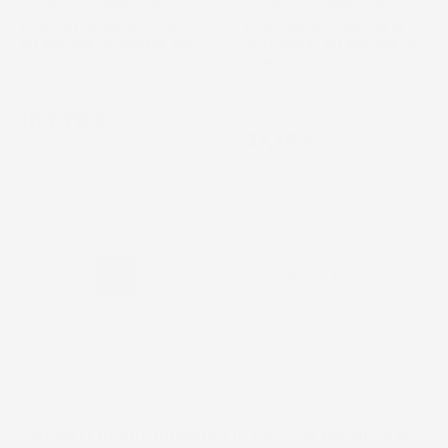
TAPPETINI COMPATIBILI
TAPPETINI COMPATIBILI
CON FIAT 500X 2014-2024,
CON LANCIA YPSILION III
SU MISURA IN GOMMA TPE
2012-2024, SU MISURA IN
GOMMA
Crossover
Hatchback
Prezzo
104,79 €
Prezzo
37,14 €

…
1
2
3
210
Scopri i nostri tappetini in gomma per auto su