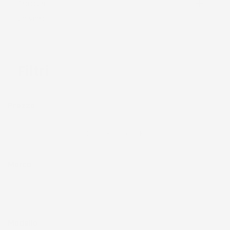

Trattori
Universali
Filtri
Prezzo
20,00 € - 116,00 €
Marca
Modello