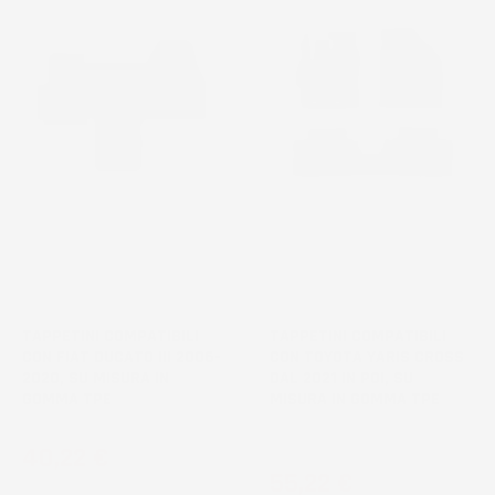
TAPPETINI COMPATIBILI
TAPPETINI COMPATIBILI
CON FIAT DUCATO III 2006-
CON TOYOTA YARIS CROSS
2020, SU MISURA IN
DAL 2021 IN POI, SU
GOMMA TPE
MISURA IN GOMMA TPE
Crossover
Prezzo
40,22 €
Prezzo
55,22 €