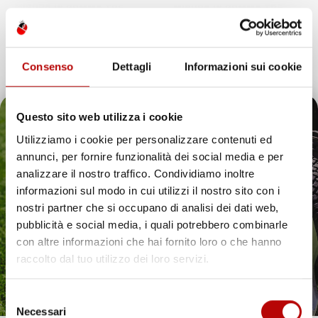
MISURA IN GOMMA TPE
MISURA IN GOMMA TPE
Hatchback
Crossover
Prezzo
Prezzo
104,79 €
104,79 €
Consenso
Dettagli
Informazioni sui cookie
1
voti
favorite_border
favorite_border
Questo sito web utilizza i cookie
Utilizziamo i cookie per personalizzare contenuti ed
annunci, per fornire funzionalità dei social media e per
Il tuo 5% di benvenuto
analizzare il nostro traffico. Condividiamo inoltre
informazioni sul modo in cui utilizzi il nostro sito con i
è già pronto!
nostri partner che si occupano di analisi dei dati web,
pubblicità e social media, i quali potrebbero combinarle
con altre informazioni che hai fornito loro o che hanno
raccolto dal tuo utilizzo dei loro servizi.
Selezione
Necessari
del