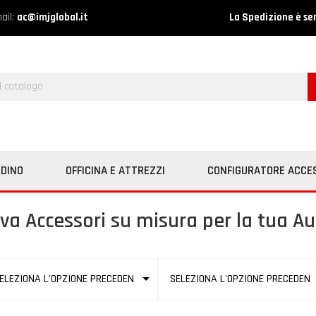
ail:
ac@imjglobal.it
La Spedizione è se
RDINO
OFFICINA E ATTREZZI
CONFIGURATORE ACCE
va Accessori su misura per la tua Au