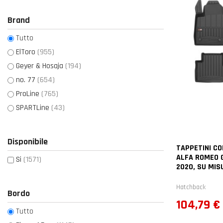
Brand
Tutto
ElToro
(955)
Geyer & Hosaja
(194)
no. 77
(654)
ProLine
(765)
SPARTLine
(43)
Disponibile
TAPPETINI CO
ALFA ROMEO G
Si
(1571)
2020, SU MIS
Hatchback
Bordo
Prezzo
104,79 €
Tutto