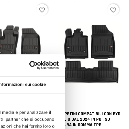
favorite_border
favorite_border
Informazioni sui cookie
l media e per analizzare il
INI COMPATIBILI CON
TAPPETINI COMPATIBILI CON BYD
ENEGADE DAL 2014 IN POI,
SEAL U DAL 2024 IN POI, SU
ostri partner che si occupano
URA IN GOMMA TPE
MISURA IN GOMMA TPE
azioni che hai fornito loro o