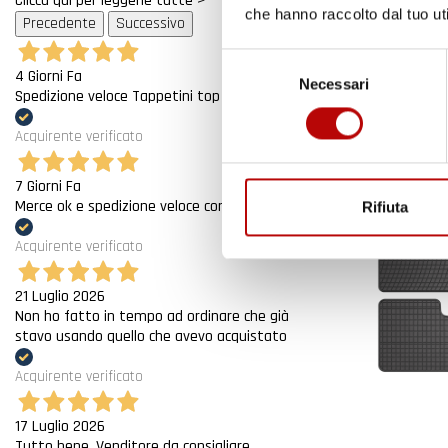
Clicca qui per leggerle tutte >
che hanno raccolto dal tuo uti
Precedente
Successivo
Hatchback
Prezzo
55,22 €
Selezione
4 Giorni Fa
Necessari
del
Spedizione veloce Tappetini top
consenso
Acquirente verificato
7 Giorni Fa
Merce ok e spedizione veloce complimenti.
Rifiuta
Acquirente verificato
21 Luglio 2026
Non ho fatto in tempo ad ordinare che già
stavo usando quello che avevo acquistato
Acquirente verificato
17 Luglio 2026
Tutto bene. Venditore da consigliare