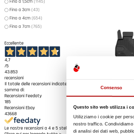
Fino a 1,5cm
(1145)
Fino a 3cm
(43)
Fino a 4cm
(654)
Fino a 7cm
(765)
Eccellente
4,7
/5
43.853
recensioni
Il totale delle recensioni indicate include la
Consenso
somma di:
Recensioni Feedaty
185
Questo sito web utilizza i c
Recensioni Ebay
43668
Utilizziamo i cookie per perso
TAPPETINI CO
BMW SERIE 1 
nostro traffico. Condividiamo 
Le nostre recensioni a 4 e 5 stelle.
MISURA IN G
di analisi dei dati web, pubbl