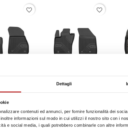
favorite_border
favorite_border
Il tuo 5% di benvenuto
è già pronto!
Dettagli
ookie
nalizzare contenuti ed annunci, per fornire funzionalità dei socia
MPATIBILI CON
TAPPETINI COMPATIBILI CON FIAT
TAPPET
F40 2019-2024, SU
TIPO DAL 2015 IN POI, SU MISURA
JEEP R
inoltre informazioni sul modo in cui utilizzi il nostro sito con i n
OMMA TPE
IN GOMMA TPE
SU MIS
icità e social media, i quali potrebbero combinarle con altre inform