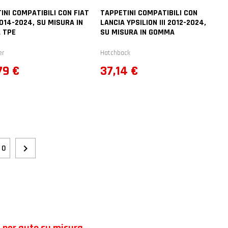
INI COMPATIBILI CON FIAT
TAPPETINI COMPATIBILI CON
014-2024, SU MISURA IN
LANCIA YPSILION III 2012-2024,
 TPE
SU MISURA IN GOMMA
er
Hatchback
zo
Prezzo
79 €
37,14 €

10