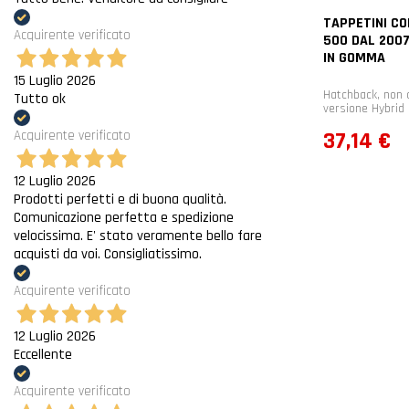
TAPPETINI CO
Acquirente verificato
500 DAL 2007
IN GOMMA
15 Luglio 2026
Hatchback, non 
Tutto ok
versione Hybrid
Prezzo
37,14 €
Acquirente verificato
12 Luglio 2026
Prodotti perfetti e di buona qualità.
Comunicazione perfetta e spedizione
velocissima. E' stato veramente bello fare
acquisti da voi. Consigliatissimo.
Acquirente verificato
12 Luglio 2026
Eccellente
Acquirente verificato