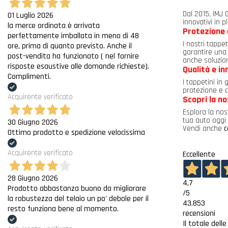
Dal 2015, IMJ G
01 Luglio 2026
innovativi in p
la merce ordinata è arrivata
Protezione 
perfettamente imballata in meno di 48
I nostri tappe
ore, prima di quanto previsto. Anche il
garantire una 
post-vendita ha funzionato ( nel fornire
anche soluzion
risposte esaustive alle domande richieste).
Qualità e i
Complimenti.
I tappetini in
protezione e c
Acquirente verificato
Scopri la n
Esplora la nos
tua auto oggi 
30 Giugno 2026
Vendi anche
c
Ottimo prodotto e spedizione velocissima
Acquirente verificato
Eccellente
28 Giugno 2026
4,7
Prodotto abbastanza buono da migliorare
/5
la robustezza del telaio un po' debole per il
43.853
resto funziona bene al momento.
recensioni
Il totale dell