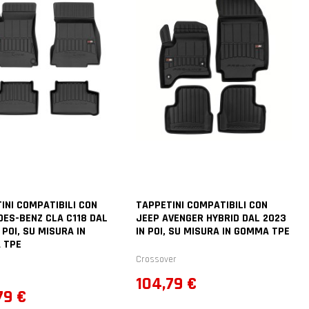
INI COMPATIBILI CON
TAPPETINI COMPATIBILI CON
ES-BENZ CLA C118 DAL
JEEP AVENGER HYBRID DAL 2023
 POI, SU MISURA IN
IN POI, SU MISURA IN GOMMA TPE
 TPE
Crossover
Prezzo
104,79 €
zo
79 €
1
voti
1
voti