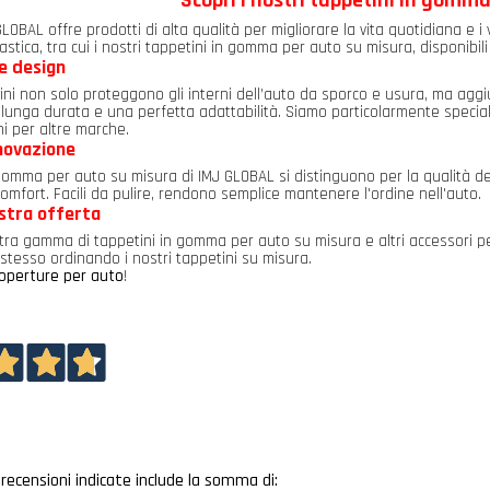
Scopri i nostri tappetini in gomm
LOBAL offre prodotti di alta qualità per migliorare la vita quotidiana e i vi
lastica, tra cui i nostri tappetini in gomma per auto su misura, disponibili
e design
tini non solo proteggono gli interni dell’auto da sporco e usura, ma agg
lunga durata e una perfetta adattabilità. Siamo particolarmente speciali
i per altre marche.
nnovazione
 gomma per auto su misura di IMJ GLOBAL si distinguono per la qualità del
omfort. Facili da pulire, rendono semplice mantenere l'ordine nell'auto.
ostra offerta
tra gamma di tappetini in gomma per auto su misura e altri accessori per 
stesso ordinando i nostri tappetini su misura.
operture per auto
!
e recensioni indicate include la somma di: