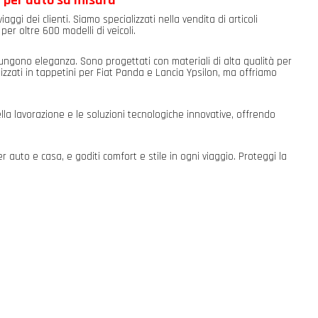
a per auto su misura
aggi dei clienti. Siamo specializzati nella vendita di articoli
 per oltre 600 modelli di veicoli.
iungono eleganza. Sono progettati con materiali di alta qualità per
zzati in tappetini per Fiat Panda e Lancia Ypsilon, ma offriamo
la lavorazione e le soluzioni tecnologiche innovative, offrendo
auto e casa, e goditi comfort e stile in ogni viaggio. Proteggi la