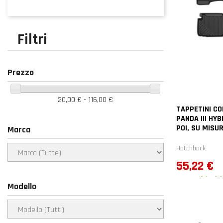
Filtri
Prezzo
20,00 € - 116,00 €
TAPPETINI CO
PANDA III HYB
POI, SU MISU
Marca
Hatchback
Prezzo
55,22 €
Modello