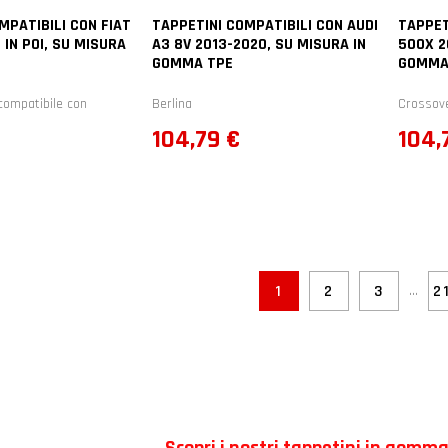
MPATIBILI CON FIAT
TAPPETINI COMPATIBILI CON AUDI
TAPPET
 IN POI, SU MISURA
A3 8V 2013-2020, SU MISURA IN
500X 2
GOMMA TPE
GOMMA
compatibile con
Berlina
Crossov
Prezzo
Prez
104,79 €
104,
…
1
2
3
2