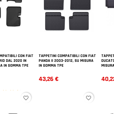
MPATIBILI CON FIAT
TAPPETINI COMPATIBILI CON FIAT
TAPPET
RID DAL 2020 IN
PANDA II 2003-2012, SU MISURA
DUCATO
RA IN GOMMA TPE
IN GOMMA TPE
MISURA
Prezzo
Prez
43,26 €
40,2
2
voti
favorite_border
favorite_border