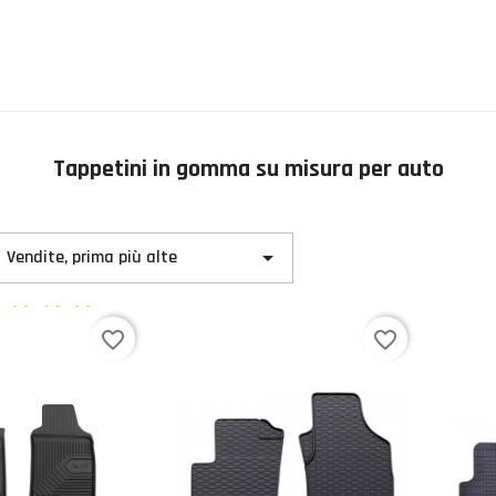
Tappetini in gomma su misura per auto

Vendite, prima più alte
5
voti
favorite_border
favorite_border