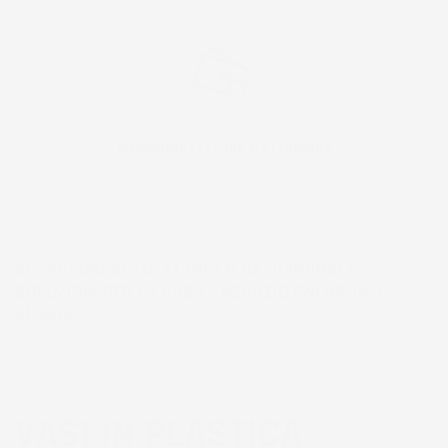
EMISSIONE FATTURA ELETTRONICA
PER LE AZIENDE
ACCESSORI AUTO, ATTREZZI DA GIARDINO E
SOLUZIONI PER LA CASA – NEGOZIO ONLINE IMJ
GLOBAL
VASI IN PLASTICA