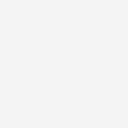
NEWSLETTER
*Accetto i termini di utilizzo generali e la politica sulla
privacy.
Facebook
IL TUO ACCOUNT

LA NOSTRA AZIENDA

ACCESSORI AUTO

CASA E GIARDINO
