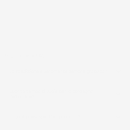
frutto di anni di esperienza nel commercio elettronico e nella
logistica, per assicurare un servizio preciso e professionale.
Per chi cerca
accessori per la casa e il giardino
funzionali, IMJ
Global rappresenta una scelta affidabile e accessibile, sempre in
espansione per soddisfare le esigenze più diverse.
Pagina delle FAQ
La spedizione è veramente sempre gratuita?
Quanto tempo ci vuole per la consegna
dell'ordine?
In quali paesi spedite i prodotti?