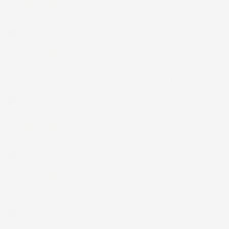
6 Giorni Fa
Merce ok e spedizione veloce complimenti.
Acquirente verificato
21 Luglio 2026
Non ho fatto in tempo ad ordinare che già stavo usando quello
che avevo acquistato
Acquirente verificato
17 Luglio 2026
Tutto bene. Venditore da consigliare
Acquirente verificato
15 Luglio 2026
Tutto ok
Acquirente verificato