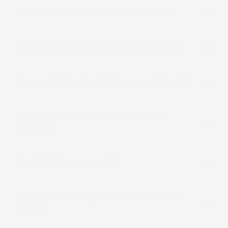
Come posso contattarvi se ho domande?
Quali metodi di pagamento sono disponibili?
Posso restituire il prodotto se non mi piace?
Quali sono le condizioni di reso e cambio
prodotti?
I prodotti hanno garanzia?
Come verifico se il prodotto si adatta al mio
veicolo?