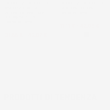
DECORATIVO | IN PLASTICA |
DECORATIVO | IN PLASTICA |
Ø58,2X52,3 CM | DA
DA INTERNO ESTERNO |
INTERNO ESTERNO | NERO |
DESIGN MODERNO
VOLUME 54,7 LITRI |
DESIGN MODERNO
Prezzo
11,11 €
-
42,08 €
Prezzo
31,55 €
-
42,07 €
Bianco
Nero
PRODOTTI DI TENDENZA
3
voti