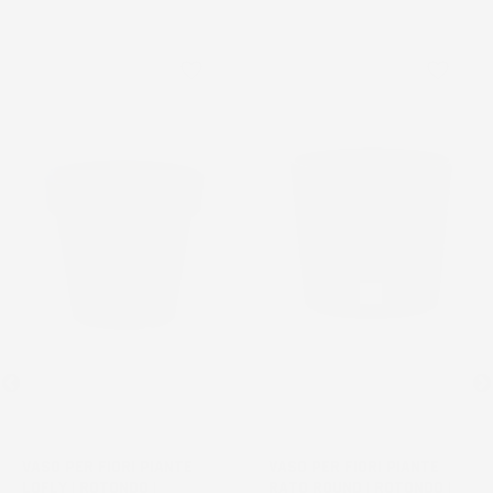
favorite_border
favorite_border
VASO PER FIORI PIANTE
VASO PER FIORI PIANTE
LOFLY | ROTONDO |
RATO ROUND | ROTONDO |