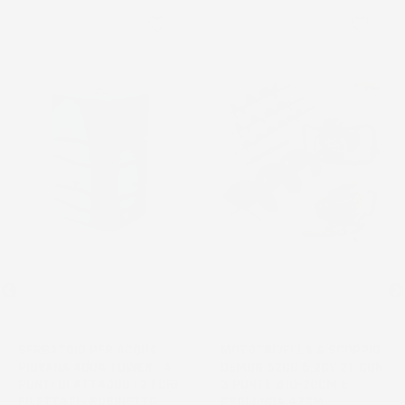
favorite_border
favorite_border
NON
DISPONIBILE
SERBATOIO PER ACQUA
MOTOTRIVELLA A SCOPPIO
PIOVANA AQUA TOWER | 4
DEMON 62CC 5,2CV 2T CON
PUNTI DI ATTACCO | 2 FORI
3 PUNTE Ø10-20CM E
FILETTATI | RUBINETTO
PROLUNGA 47CM