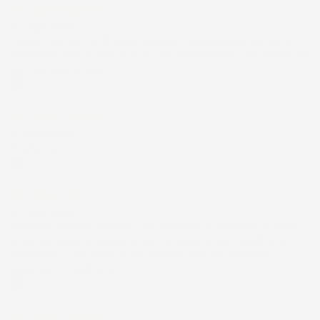
12 Luglio 2026
Prodotti perfetti e di buona qualità. Comunicazione perfetta e
spedizione velocissima. E' stato veramente bello fare acquisti da
voi. Consigliatissimo.
Acquirente verificato
12 Luglio 2026
Eccellente
Acquirente verificato
01 Luglio 2026
la merce ordinata è arrivata perfettamente imballata in meno
di 48 ore, prima di quanto previsto. Anche il post-vendita ha
funzionato ( nel fornire risposte esaustive alle domande
richieste). Complimenti.
Acquirente verificato