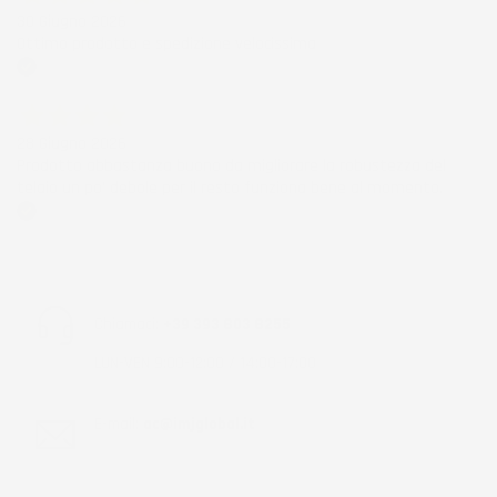
30 Giugno 2026
Ottimo prodotto e spedizione velocissima
Acquirente verificato
28 Giugno 2026
Prodotto abbastanza buono da migliorare la robustezza del
telaio un po' debole per il resto funziona bene al momento.
Acquirente verificato
Chiamaci:
+39 393 803 8255
LUN-VEN 9:00-12:00 / 14:00-17:00
E-mail:
ac@imjglobal.it