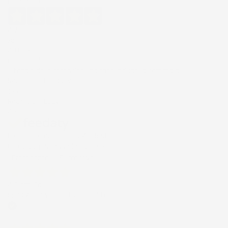
Eccellente
4,7
/5
43.853
recensioni
Il totale delle recensioni indicate include la somma di:
Recensioni Feedaty
185
Recensioni Ebay
43668
Le nostre recensioni a 4 e 5 stelle.
Clicca qui per leggerle tutte >
Precedente
Successivo
4 Giorni Fa
Spedizione veloce Tappetini top
Acquirente verificato