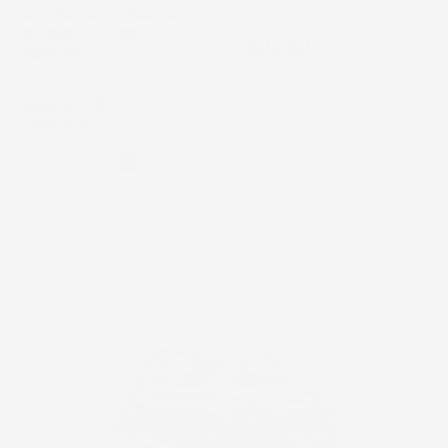
INCLUSO | CISTERNA DA
GIARDINO | DESIGN
Prezzo
169,90 €
MODERNO
Prezzo
164,02 €
-
399,64 €
Grigio
Nero