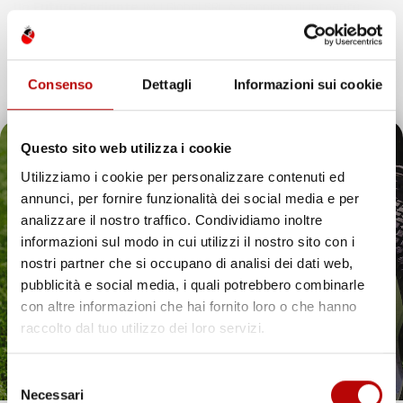
Un Futuro Radiante
IMJ Global SRL è sinonimo di integrità,
qualità e innovazione. Continuando il nostro percorso di
espansione, siamo dedicati ad anticipare e soddisfare le
esigenze dei clienti, assicurando esperienze d’acquisto
Consenso
Dettagli
Informazioni sui cookie
eccezionali e introducendo soluzioni innovative nell’ecosistema
digitale.
Questo sito web utilizza i cookie
Utilizziamo i cookie per personalizzare contenuti ed
annunci, per fornire funzionalità dei social media e per
Il tuo 5% di benvenuto
analizzare il nostro traffico. Condividiamo inoltre
IMJ Global è specializzato in
accessori auto
,
attrezzi da giardino
informazioni sul modo in cui utilizzi il nostro sito con i
e soluzioni per la casa. Ogni categoria offre prodotti mirati,
è già pronto!
nostri partner che si occupano di analisi dei dati web,
compatibili con veicoli specifici o adatti all’uso quotidiano. Il
catalogo comprende
tappetini per auto
,
accessori per veicoli
,
pubblicità e social media, i quali potrebbero combinarle
utensili da giardino
e articoli per organizzare gli spazi in modo
con altre informazioni che hai fornito loro o che hanno
pratico ed efficiente.
raccolto dal tuo utilizzo dei loro servizi.
Hai bisogno di tappetini auto resistenti? Scopri le
nostre soluzioni per ogni stagione
Selezione
Necessari
Proteggere l’interno del veicolo in modo pratico ed elegante è
del