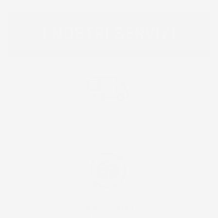
I NOSTRI SERVIZI
SPEDIZIONE GRATUITA E VELOCE!
RICEVI IL PACCO IN 24/48H!
FACILITÀ DI RESO !
RESO ENTRO 30 GIORNI!