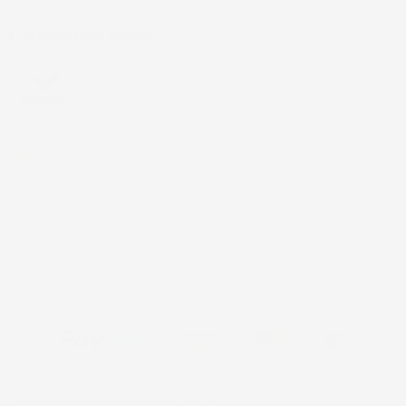
INFORMAZIONI NEGOZIO
4,7
/5
43.853
Il totale delle recensioni indicate include la somma di:
Recensioni Feedaty
185
Recensioni Ebay
43668
© 2024 IMJ Global. Partita IVA: IT01544750522 N. Iscr. REA SI-
2102721 Capitale Sociale: €10.000 I.V.