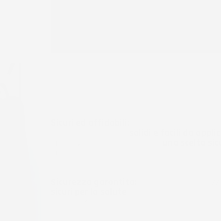
Sicuri ed affidabili:
I tappeti sono stati rinf
sensibili, rendendoli
solidi e facili da appli
antiscivolo rendono i tappeti
una scelta sic
deluderà.
Sicurezza garantita:
I tappeti sono realizz
sicuri per la salute
. Le moderne tecnologie
l'eliminazione del forte odore di gomma.