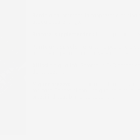
Bordo alto:
protegge la tappezzeria originale
acqua oppure fango.
Rinforzi supplementari:
li dove più propen
Punte antiscivolo:
nella parte posteriore so
antiscivolo per non far muovere il tappetino.
Altissima qualità:
Gomma in PVC garantisc
dei tappetini.
Miglior prezzo:
Il rapporto qualità/prezzo è 
mercato. Tappetini con una qualità simile v
prezzi indiscutibilmente superiori.