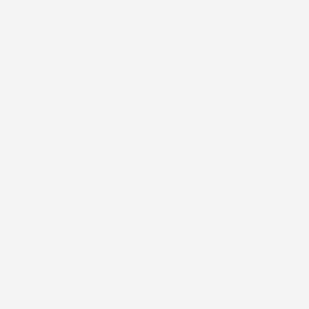
CODICE PRODOTTO:
TF_0311%1
42,72 €
IVA INCL.
CONSEGNA STIMATA: 11/08/2026 
QUANTITÀ
Consegna
Gratis
Assistenza