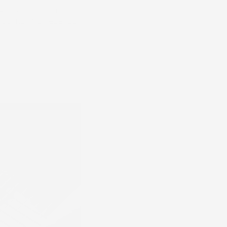
rà strofinarli con un
ua, non richiedendo