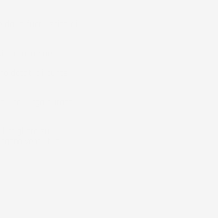
 dalla fuoriuscita di
si a consumarsi.
no dotati di punte
e una lunga durata
il migliore sul
engono venduti a