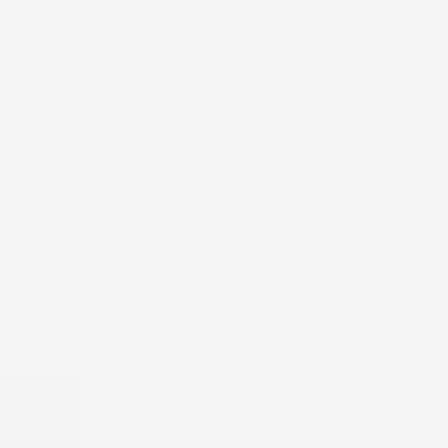
Paga in 3 rate
Metodi di pagamento accettati:
Paga in 3 rate senza interessi
10
professionale come il nostro trattiene lo sporco, i liqui