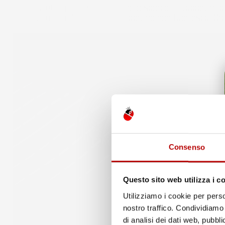
Una perfetta protezione contro lo sporco - I tappetini 
accumulata all'interno del tappetino non fuoriesca. G
Consenso
Questo sito web utilizza i c
Utilizziamo i cookie per perso
nostro traffico. Condividiamo 
di analisi dei dati web, pubbl