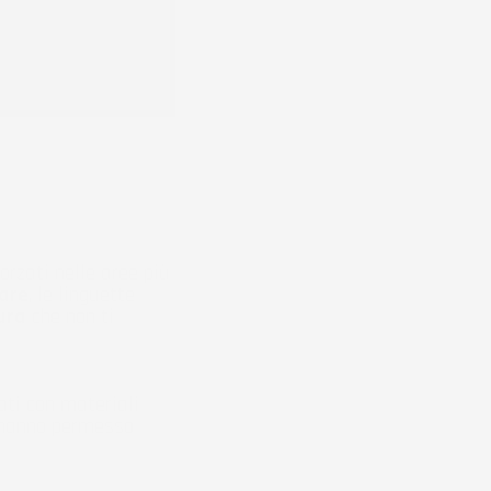
orzati nelle aree più
care
, le linguette
ura
che non ti
ati con materiali
 hanno permesso