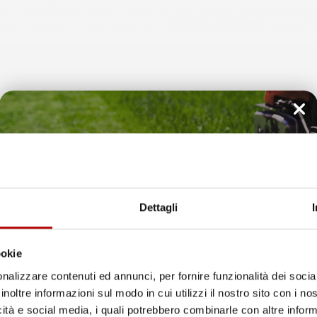
per auto
el
Toro
hanno i bordi rialzati che garantiscono che 
razie a questo la tua auto sarà
sempre protetta
da elemen
Il tuo 5% di benvenuto
è già pronto!
Dettagli
ookie
nalizzare contenuti ed annunci, per fornire funzionalità dei socia
inoltre informazioni sul modo in cui utilizzi il nostro sito con i n
icità e social media, i quali potrebbero combinarle con altre inform