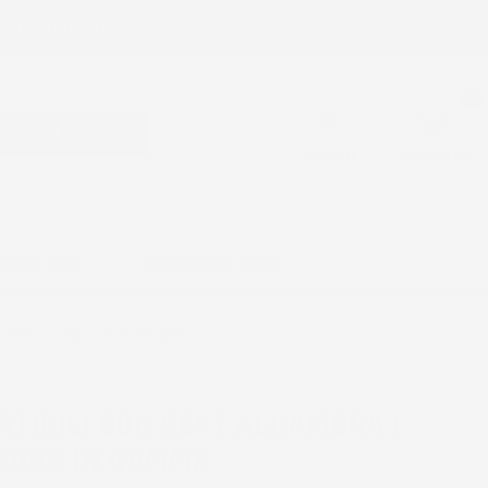
mpre Gratuita !
0
CERCA
ACCEDI
CARRELLO
SSORI AUTO
KNOWLEDGE BASE
6-2010, su misura in Gomma
ATIBILI CON SEAT ALHAMBRA I
ISURA IN GOMMA