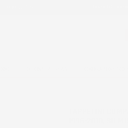
ail:
ac@imjglobal.it
La Spedizione è se
RDINO
OFFICINA E ATTREZZI
CONFIGURATORE ACCE
SEAT
Alhambra
Tappetini compatibili con SEAT Alhambra I 199
TAPPETINI COMP
1996-2010, SU M