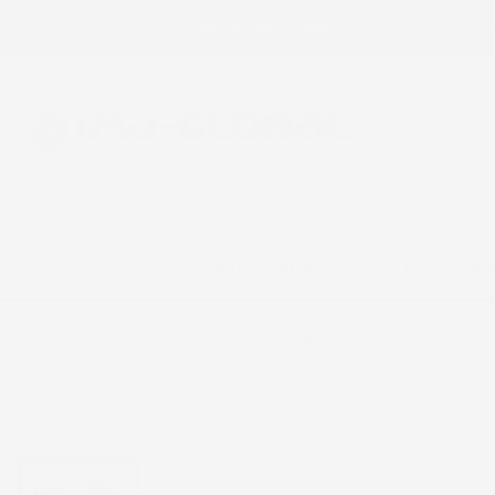
Chiamaci:
+39 393 803 8255
E-m
ACCESSORI AUTO
CASA E GIA
Home
Accessori Auto
Tappetini in gomma
Automobile