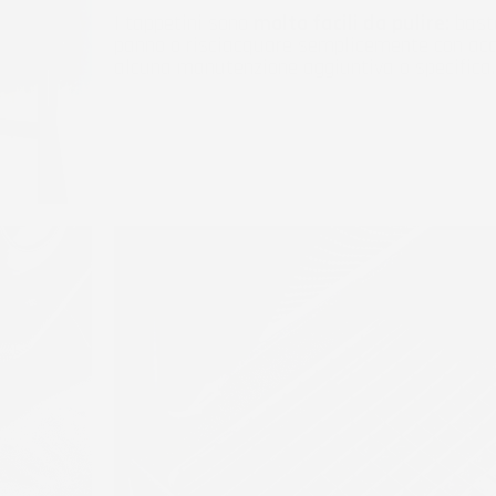
I tappetini sono
molto facili da pulire:
baste
panno o risciacquare semplicemente con acq
alcuna manutenzione aggiuntiva o specifica.