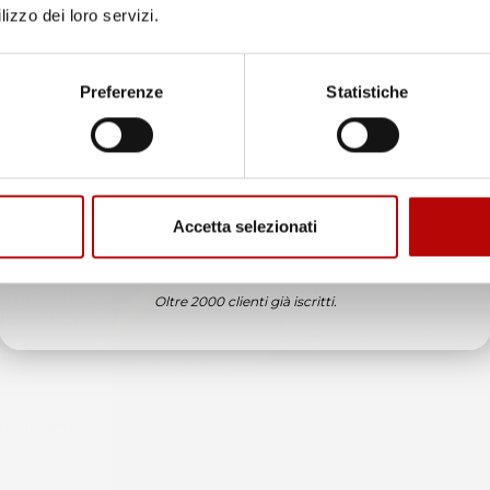
lizzo dei loro servizi.
Unisciti alla nostra community e ricevi in anteprima
offerte esclusive, novità e consigli!
Preferenze
Statistiche
Email
Accetta selezionati
ssima
ATTIVA LO SCONTO!
er
azioni di
Oltre 2000 clienti già iscritti.
na scelta
no
esiderati.