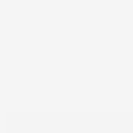
DESCRIZIONE
Un tappetino in gomma per
SEAT Alhambra I 1996-20
sua struttura.