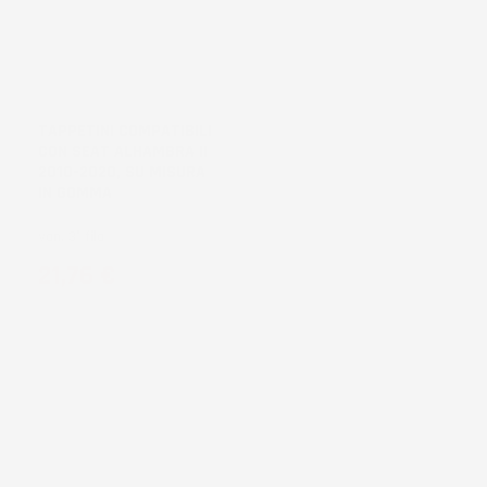
TAPPETINI COMPATIBILI
CON SEAT ALHAMBRA II
2010-2020, SU MISURA
IN GOMMA
Van, 3° fila
Prezzo
21,76 €