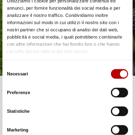
Utilizziamo i cookie per personalizzare contenuti ed
annunci, per fornire funzionalità dei social media e per
Compatibilita
SEAT Alhambra I
Il tuo 5% di benvenuto
analizzare il nostro traffico. Condividiamo inoltre
informazioni sul modo in cui utilizzi il nostro sito con i
Marca
SEAT
è già pronto!
nostri partner che si occupano di analisi dei dati web,
pubblicità e social media, i quali potrebbero combinarle
Modello
Alhambra
con altre informazioni che hai fornito loro o che hanno
raccolto dal tuo utilizzo dei loro servizi.
Anno
I (1996-2010)
Selezione
Tipo Veicolo
Automobile
Necessari
del
consenso
Note
7 Posti
Unisciti alla nostra community e ricevi in anteprima
Preferenze
offerte esclusive, novità e consigli!
Colore
Nero
Statistiche
Email
Pezzi
4
Materiale
Gomma
Marketing