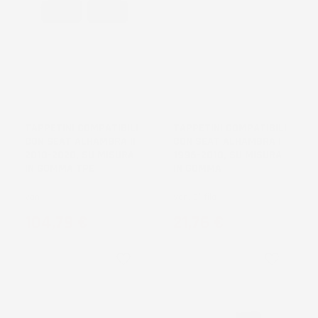
TAPPETINI COMPATIBILI
TAPPETINI COMPATIBILI
CON SEAT ALHAMBRA II
CON SEAT ALHAMBRA I
2010-2020, SU MISURA
1996-2010, SU MISURA
IN GOMMA TPE
IN GOMMA
Van
Van, 3° fila
Prezzo
Prezzo
104,79 €
21,76 €
favorite_border
favorite_border