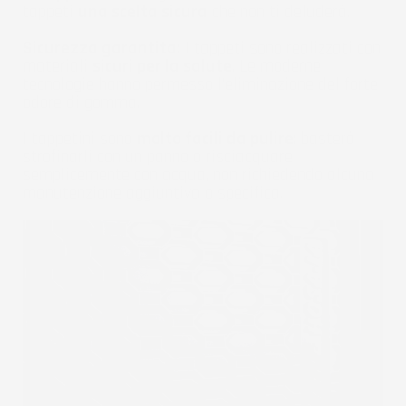
tappeti
una scelta sicura
che non ti deluderà.
Sicurezza garantita:
I tappeti sono realizzati con
materiali
sicuri per la salute
. Le moderne
tecnologie hanno permesso l'eliminazione del forte
odore di gomma.
I tappetini sono
molto facili da pulire
: basterà
strofinarli con un panno o risciacquare
semplicemente con acqua, non richiedendo alcuna
manutenzione aggiuntiva o specifica.