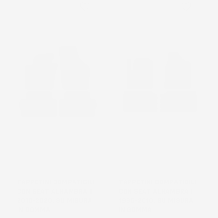
favorite_border
favorite_border
TAPPETINI COMPATIBILI
TAPPETINI COMPATIBILI
CON SEAT ALHAMBRA II
CON SEAT ALHAMBRA I
2010-2020, SU MISURA
1996-2010, SU MISURA
IN GOMMA
IN GOMMA