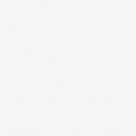
Punte antiscivolo
: nella parte posteriore sono
dotati di punte antiscivolo per non far muovere il
tappetino.
Altissima qualità
: Gomma resistente garantisce
una lunga durata dei tappetini.
Miglior prezzo
: Il rapporto qualità/prezzo è il
migliore sul mercato. Tappetini con una qualità
simile vengono venduti a prezzi indiscutibilmente
superiori.
Una perfetta protezione contro lo sporco - I
tappetini per auto
Geyer
hanno i bordi rialzati che
garantiscono che la sporcizia accumulata
all'interno del tappetino non fuoriesca. Grazie a
questo la tua auto sarà
sempre protetta
da
elementi indesiderati.
Solido e durevole:
Gomma resistente al 100% di
altissima qualità:
Il composto
originale GEYER
si