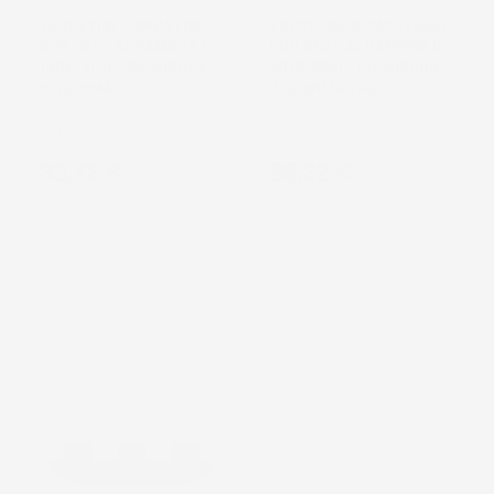
TAPPETINI COMPATIBILI
TAPPETINI COMPATIBILI
CON SEAT ALHAMBRA I
CON SEAT ALHAMBRA II
1996-2010, SU MISURA
2010-2020, SU MISURA
IN GOMMA
IN GOMMA TPE
Van, 1° fila
Van
Prezzo
Prezzo
33,72 €
55,22 €
favorite_border