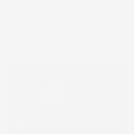
distingue per l'elevata resistenza agli agenti
chimici, ai raggi UV e all'abrasione, mantenendo la
sua flessibilità dalle variazioni di temperatura, il
che rende questi tappetini una scelta eccellente e
duratura nel tempo.
Protezione garantita:
Il
bordo da 1,5 cm
del
tappetino protegge efficacemente il rivestimento
da elementi indesiderati.