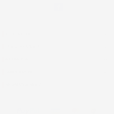
Facebook
IL TUO ACCOUNT

LA NOSTRA AZIENDA

ACCESSORI AUTO

CASA E GIARDINO

INFORMAZIONI NEGOZIO