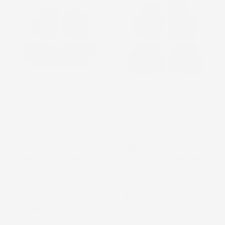
TAPPETINI COMPATIBILI
TAPPETINI COMPATIBILI
CON SEAT ALHAMBRA I
CON SEAT ALHAMBRA II
1996-2010, SU MISURA
2010-2020, SU MISURA
IN GOMMA TPE
IN GOMMA TPE
5 posti
Prezzo
43,26 €
Prezzo
43,26 €