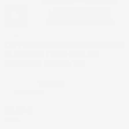
TAPPETINI COMPATIBILI CON SEAT
ALHAMBRA I 1996-2010, SU
MISURA IN GOMMA TPE
CODICE PRODOTTO:
TG_820/4C%1
EAN:
8052695014505
50,87 €
IVA INCL.