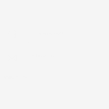
Chiamaci:
+39 393 803 8255
LUN-VEN 9:00-12:00 / 14:00-17:00
E-mail:
ac@imjglobal.it
NEWSLETTER
*Accetto i termini di utilizzo generali e la politica sulla
privacy.