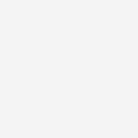
9 altri prodotti della stessa categoria:
favorite_border
favorite_border