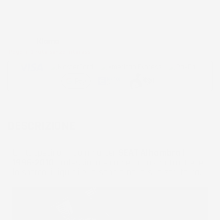
Metodi di pagamento accettati:
Paga in 3 rate senza interessi
DESCRIZIONE
Un tappetino in gomma per
SEAT Alhambra I
1996-2010
professionale come la nostra trattiene
lo sporco, i liquidi e la sabbia nella sua struttura.