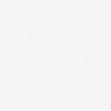
favorite_border
favorite_border
TAPPETINI COMPATIBILI
TAPPETINI COMPATIBILI
CON CITROËN NEMO 2007-
CON FORD FOCUS IV DAL
2017, SU MISURA IN
2018 IN POI, SU MISURA IN
GOMMA
GOMMA