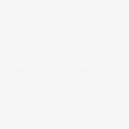
Van, 1° fila
Prezzo
39,47 €
Prezzo
33,72 €
favorite_border
favorite_border