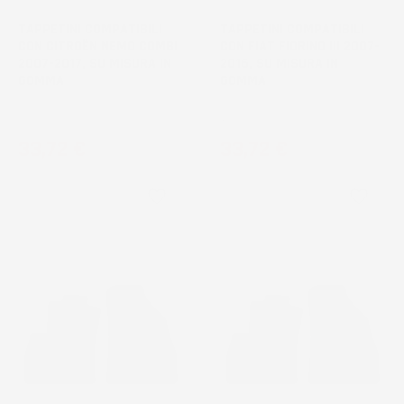
TAPPETINI COMPATIBILI
TAPPETINI COMPATIBILI
CON CITROËN NEMO COMBI
CON FIAT FIORINO III 2007-
2007-2017, SU MISURA IN
2016, SU MISURA IN
GOMMA
GOMMA
Combivan, 1° fila
Van
Prezzo
Prezzo
33,72 €
33,72 €
favorite_border
favorite_border