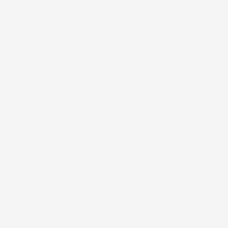
LA NOSTRA AZIENDA

ACCESSORI AUTO

CASA E GIARDINO

INFORMAZIONI NEGOZIO
4,7
/5
43.853
Il totale delle recensioni indicate include la somma di:
Recensioni Feedaty
185
Recensioni Ebay
43668