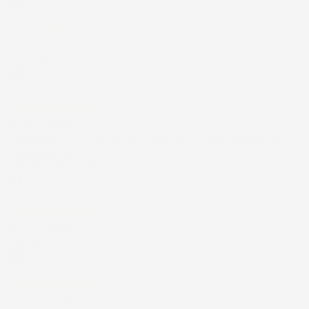
Acquirente verificato
15 Luglio 2026
Tutto ok
Acquirente verificato
12 Luglio 2026
Prodotti perfetti e di buona qualità. Comunicazione perfetta e
spedizione velocissima. E' stato veramente bello fare acquisti da
voi. Consigliatissimo.
Acquirente verificato
12 Luglio 2026
Eccellente
Acquirente verificato
01 Luglio 2026