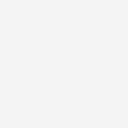
la merce ordinata è arrivata perfettamente imballata in meno
di 48 ore, prima di quanto previsto. Anche il post-vendita ha
funzionato ( nel fornire risposte esaustive alle domande
richieste). Complimenti.
Acquirente verificato
30 Giugno 2026
Ottimo prodotto e spedizione velocissima
Acquirente verificato
28 Giugno 2026
Prodotto abbastanza buono da migliorare la robustezza del
telaio un po' debole per il resto funziona bene al momento.
Acquirente verificato
Chiamaci:
+39 393 803 8255