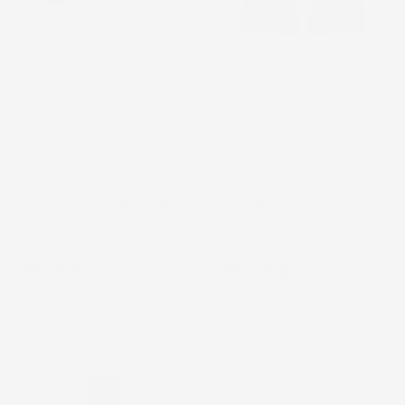
TAPPETINI COMPATIBILI
TAPPETINI COMPATIBILI
CON VOLKSWAGEN
CON FIAT DOBLO II 2010-
CRAFTER II DAL 2016 IN
2020, SU MISURA IN
POI, SU MISURA IN GOMMA
GOMMA
Van, 1° fila
Combivan
Prezzo
Prezzo
37,14 €
39,47 €

…
1
2
3
69