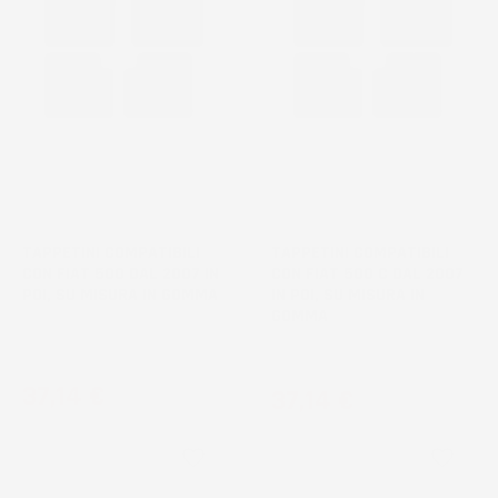
TAPPETINI COMPATIBILI
TAPPETINI COMPATIBILI
CON FIAT 500 DAL 2007 IN
CON FIAT 500 C DAL 2007
POI, SU MISURA IN GOMMA
IN POI, SU MISURA IN
GOMMA
Hatchback, non compatibile con
versione Hybrid
Cabrio
Prezzo
37,14 €
Prezzo
37,14 €
favorite_border
favorite_border