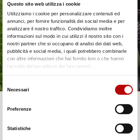
2012-2024, SU MISURA IN
2005-2015, SU MISURA IN
Questo sito web utilizza i cookie
GOMMA
GOMMA
Utilizziamo i cookie per personalizzare contenuti ed
annunci, per fornire funzionalità dei social media e per
Hatchback
Pickup
Il tuo 5% di benvenuto
analizzare il nostro traffico. Condividiamo inoltre
Prezzo
Prezzo
37,14 €
39,47 €
informazioni sul modo in cui utilizzi il nostro sito con i
è già pronto!
nostri partner che si occupano di analisi dei dati web,
favorite_border
favorite_border
pubblicità e social media, i quali potrebbero combinarle
con altre informazioni che hai fornito loro o che hanno
raccolto dal tuo utilizzo dei loro servizi.
Selezione
Necessari
del
consenso
Unisciti alla nostra community e ricevi in anteprima
Preferenze
offerte esclusive, novità e consigli!
Statistiche
Email