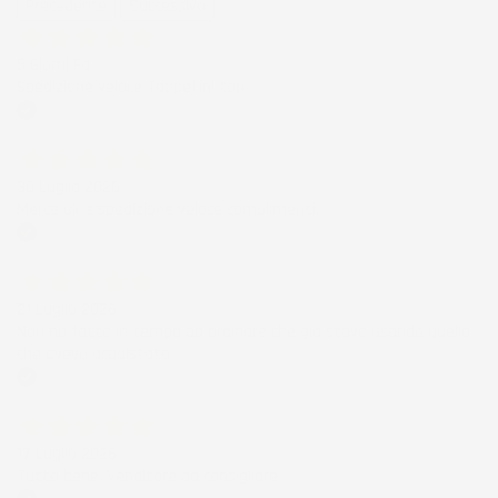
Precedente
Successivo
5 Giorni Fa
Spedizione veloce Tappetini top
Acquirente verificato
30 Luglio 2026
Merce ok e spedizione veloce complimenti.
Acquirente verificato
21 Luglio 2026
Non ho fatto in tempo ad ordinare che già stavo usando quello
che avevo acquistato
Acquirente verificato
17 Luglio 2026
Tutto bene. Venditore da consigliare