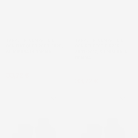
TAPPETINI COMPATIBILI
TAPPETINI COMPATIBILI
CON FIAT QUBO 2008-2020,
CON PEUGEOT BIPPER
SU MISURA IN GOMMA
2007-2017, SU MISURA IN
GOMMA
Combivan, 1° fila
Van
Prezzo
33,72 €
Prezzo
33,72 €
favorite_border
favorite_border