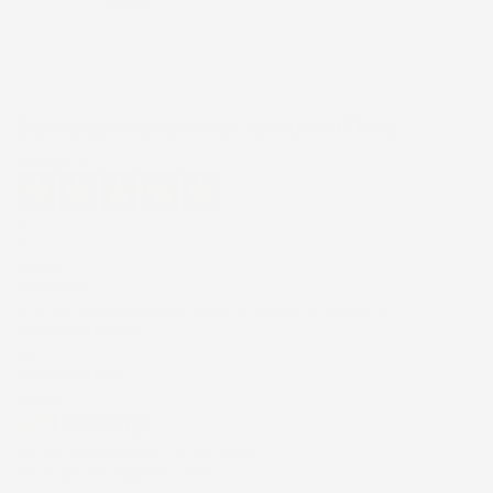
Elenco dei prodotti per la marca ElToro
Eccellente
4,7
/5
43.853
recensioni
Il totale delle recensioni indicate include la somma di:
Recensioni Feedaty
185
Recensioni Ebay
43668
Le nostre recensioni a 4 e 5 stelle.
Clicca qui per leggerle tutte >