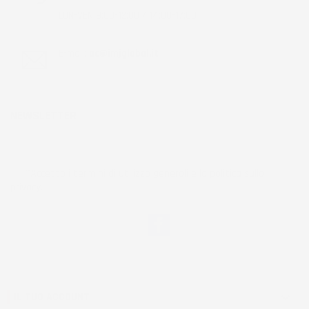
LUN-VEN 9:00-12:00 / 14:00-17:00
E-mail:
ac@imjglobal.it
NEWSLETTER
*Accetto i termini di utilizzo generali e la politica sulla
privacy.
Facebook
IL TUO ACCOUNT
