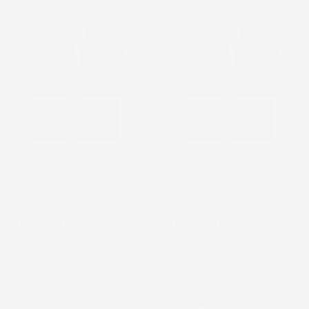
TAPPETINI COMPATIBILI
TAPPETINI COMPATIBILI
CON FIAT PANDA II 2003-
CON FORD KA II 2008-2016,
2012, SU MISURA IN
SU MISURA IN GOMMA
GOMMA
Hatchback
Hatchback
Prezzo
37,14 €