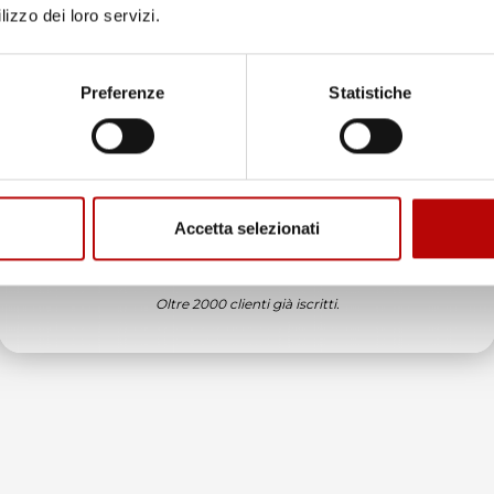
lizzo dei loro servizi.
Unisciti alla nostra community e ricevi in anteprima
offerte esclusive, novità e consigli!
Preferenze
Statistiche
Email
Accetta selezionati
ATTIVA LO SCONTO!
ssima
er
Oltre 2000 clienti già iscritti.
azioni di
na scelta
no
esiderati.