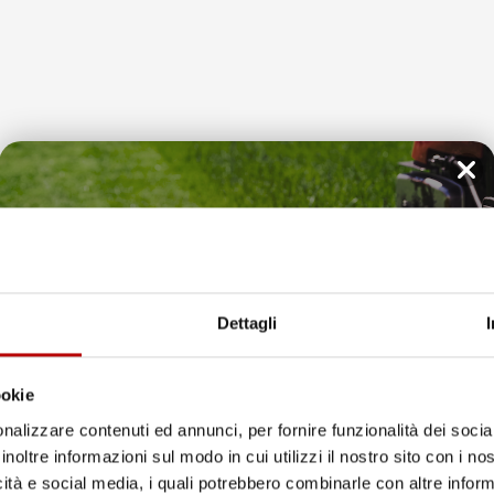
per auto
el
Toro
hanno i bordi rialzati che garantiscono che 
razie a questo la tua auto sarà
sempre protetta
da elemen
Il tuo 5% di benvenuto
è già pronto!
Dettagli
ookie
nalizzare contenuti ed annunci, per fornire funzionalità dei socia
inoltre informazioni sul modo in cui utilizzi il nostro sito con i n
icità e social media, i quali potrebbero combinarle con altre inform