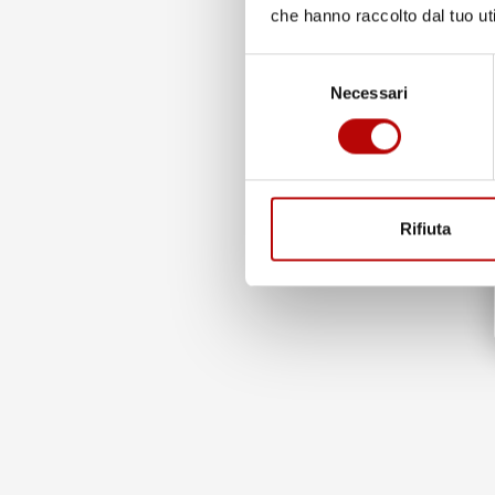
che hanno raccolto dal tuo uti
Selezione
Necessari
del
consenso
Rifiuta
Solido e durevole:
Gomma resistente al 100% di
alti
qualità:
Il composto
originale FROGUM
si distingue p
l'elevata resistenza agli agenti chimici, ai raggi UV e
all'abrasione, mantenendo la sua flessibilità dalle vari
temperatura, il che rende i tappetini
FROGUM el
Toro
u
eccellente e duratura nel tempo.
Protezione garantita:
Il
bordo da 1,5 cm
del tappeti
protegge efficacemente il rivestimento da elementi ind