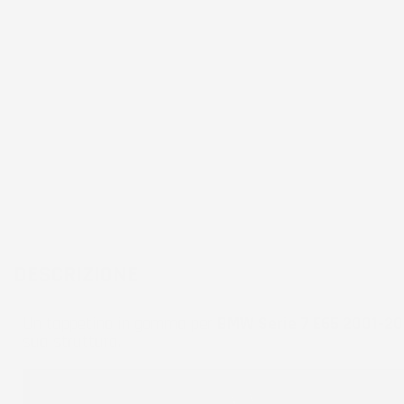
DESCRIZIONE
Un tappetino in gomma per
BMW Serie 7 E65 2001-2
sua struttura.