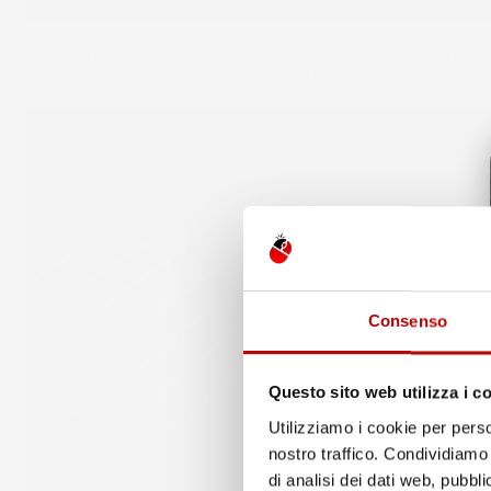
Una perfetta protezione contro lo sporco - I tappetini 
accumulata all'interno del tappetino non fuoriesca. G
Consenso
Questo sito web utilizza i c
Utilizziamo i cookie per perso
nostro traffico. Condividiamo 
di analisi dei dati web, pubbl