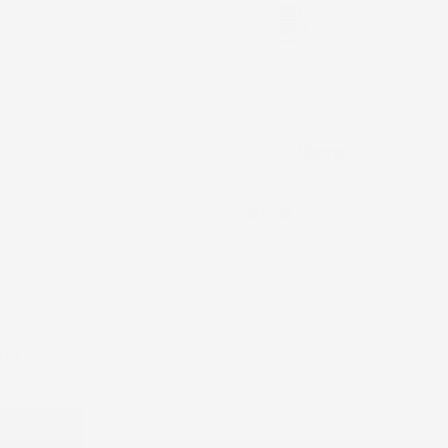
Paga in 3 rate
Metodi di pagamento accettati:
Paga in 3 rate senza interessi
008
professionale come il nostro trattiene lo sporco, i liqui