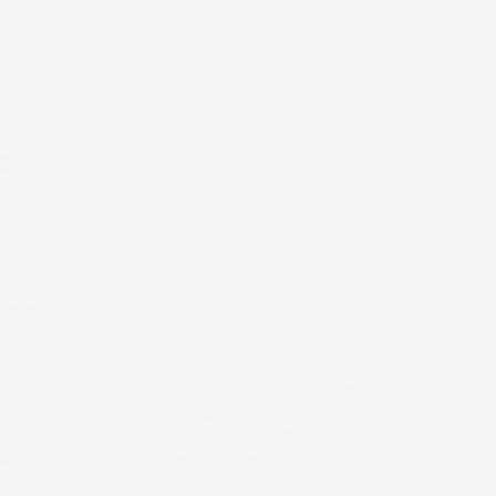
I tappetini sono
molto facili da pulire:
baste
panno o risciacquare semplicemente con acq
alcuna manutenzione aggiuntiva o specifica.