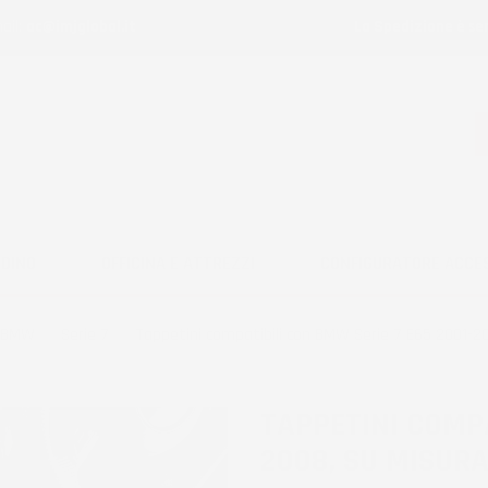
ail:
ac@imjglobal.it
La Spedizione è se
RDINO
OFFICINA E ATTREZZI
CONFIGURATORE ACCE
BMW
Serie 7
Tappetini compatibili con BMW Serie 7 E65 2001-
TAPPETINI COMPA
2008, SU MISUR