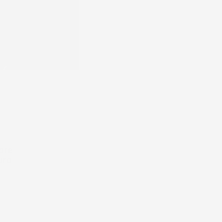
orzati nelle aree più
care
, le linguette
ura
che non ti
ati con materiali
 hanno permesso