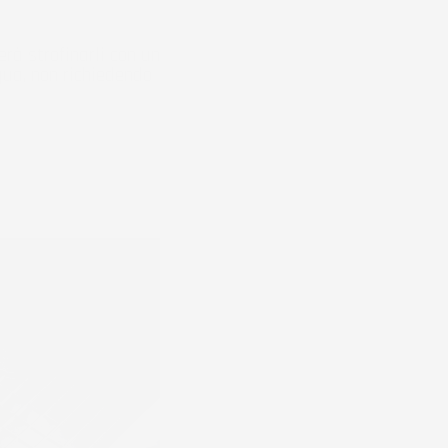
rà strofinarli con un
ua, non richiedendo