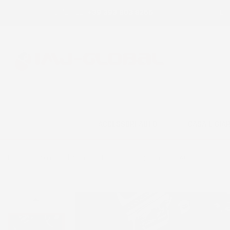
Chiamaci:
+39 393 803 8255
E-m
ACCESSORI AUTO
CASA E GIA
Home
Accessori Auto
Tappetini in gomma
Automobile