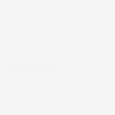
- 12/08/2026
favorite_border
AGGIUNGI AL CARRELLO
Garanzia
Pagamenti
Reso 30 giorni
Italiana
Sicuri