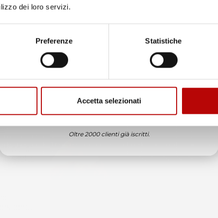
lizzo dei loro servizi.
Unisciti alla nostra community e ricevi in anteprima
offerte esclusive, novità e consigli!
Preferenze
Statistiche
Email
Accetta selezionati
ATTIVA LO SCONTO!
ssima
er
Oltre 2000 clienti già iscritti.
azioni di
na scelta
no
esiderati.