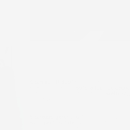
Sicuri ed affidabili:
I tappeti sono stati rinf
sensibili, rendendoli
solidi e facili da appli
antiscivolo rendono i tappeti
una scelta sic
deluderà.
Sicurezza garantita:
I tappeti sono realizz
sicuri per la salute
. Le moderne tecnologie
l'eliminazione del forte odore di gomma.