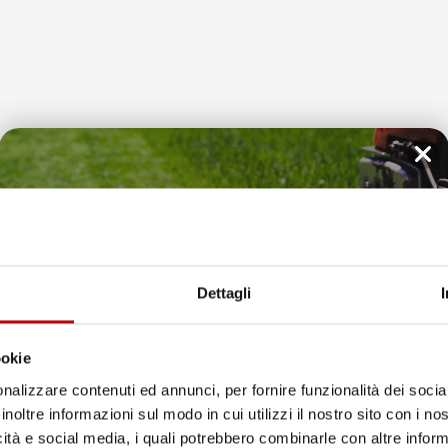
per auto
el
Toro
hanno i bordi rialzati che garantiscono che 
razie a questo la tua auto sarà
sempre protetta
da elemen
Il tuo 5% di benvenuto
è già pronto!
Dettagli
ookie
nalizzare contenuti ed annunci, per fornire funzionalità dei socia
inoltre informazioni sul modo in cui utilizzi il nostro sito con i n
icità e social media, i quali potrebbero combinarle con altre inform