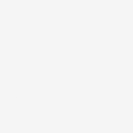
 dalla fuoriuscita di
si a consumarsi.
no dotati di punte
e una lunga durata
il migliore sul
engono venduti a