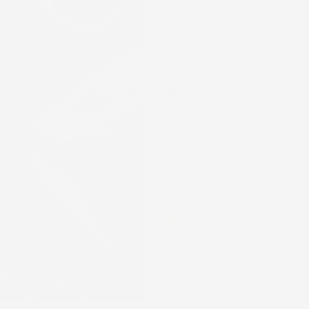
CODICE PRODOTTO:
TF_0671%2
EAN:
8052695021398
42,72 €
IVA INCL.
CONSEGNA STIMATA: 11/08/2026 
QUANTITÀ

Ultimi articoli in magazzino
Consegna
Gratis
Assistenza