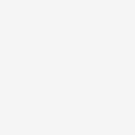
mpre Gratuita !
0
CERCA
ACCEDI
CARRELLO
SSORI AUTO
KNOWLEDGE BASE
2008, su misura in Gomma
TIBILI CON BMW SERIE 7 E65 2001-
A IN GOMMA