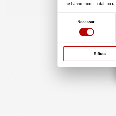
che hanno raccolto dal tuo uti
Selezione
Necessari
del
consenso
Rifiuta
Solido e durevole:
Gomma resistente al 100% di
alti
qualità:
Il composto
originale FROGUM
si distingue p
l'elevata resistenza agli agenti chimici, ai raggi UV e
all'abrasione, mantenendo la sua flessibilità dalle vari
temperatura, il che rende i tappetini
FROGUM el
Toro
u
eccellente e duratura nel tempo.
Protezione garantita:
Il
bordo da 1,5 cm
del tappeti
protegge efficacemente il rivestimento da elementi ind