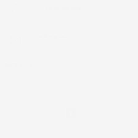
Chiamaci:
+39 393 803 8255
LUN-VEN 9:00-12:00 / 14:00-17:00
E-mail:
ac@imjglobal.it
NEWSLETTER
*Accetto i termini di utilizzo generali e la politica sulla
privacy.
Facebook