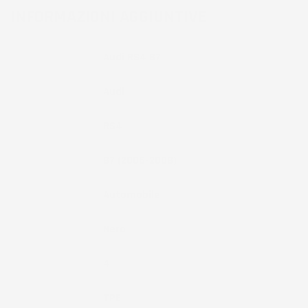
INFORMAZIONI AGGIUNTIVE
Compatibilita
Audi RS4 B7
Marca
Audi
Modello
RS4
Anno
B7 (2006-2008)
Tipo Veicolo
Automobile
Colore
Nero
Pezzi
4
Materiale
TPE