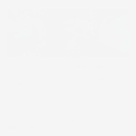
Tappetini per auto 3D di
altissima qualità:
un set
di tappetini per auto di qualità Premium,
realizzati con uno speciale materiale
TPE
UltraFlex Dual Polymer
moderno, durevole e
resistente, sono caratterizzati da una resistenza
ai danni senza precedenti, pur rimanendo leggeri e
flessibili.
Design
moderno
e finiture
esclusive
e
prestigiose
.