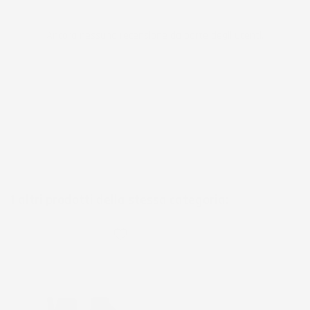
Ancora nessuna recensione da parte degli utenti.
1 altri prodotti della stessa categoria:
favorite_border