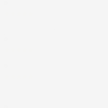
Acquirente verificato
12 Luglio 2026
Prodotti perfetti e di buona qualità. Comunicazione perfetta e
spedizione velocissima. E' stato veramente bello fare acquisti da
voi. Consigliatissimo.
Acquirente verificato
12 Luglio 2026
Eccellente
Acquirente verificato
01 Luglio 2026
la merce ordinata è arrivata perfettamente imballata in meno
di 48 ore, prima di quanto previsto. Anche il post-vendita ha
funzionato ( nel fornire risposte esaustive alle domande
richieste). Complimenti.