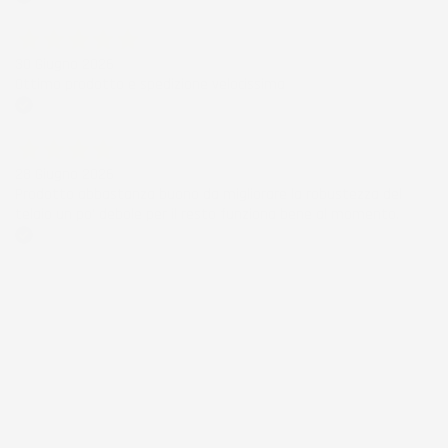
Acquirente verificato
30 Giugno 2026
Ottimo prodotto e spedizione velocissima
Acquirente verificato
28 Giugno 2026
Prodotto abbastanza buono da migliorare la robustezza del
telaio un po' debole per il resto funziona bene al momento.
Acquirente verificato