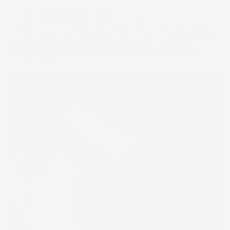
I tappetini
Pro
Line
di lusso per auto sono unici
grazie al loro design esclusivo, ultramoderno e alla
struttura incomparabile del materiale
PowerHalt
Unique Surface Technology
che conferisce un
effetto elegante.