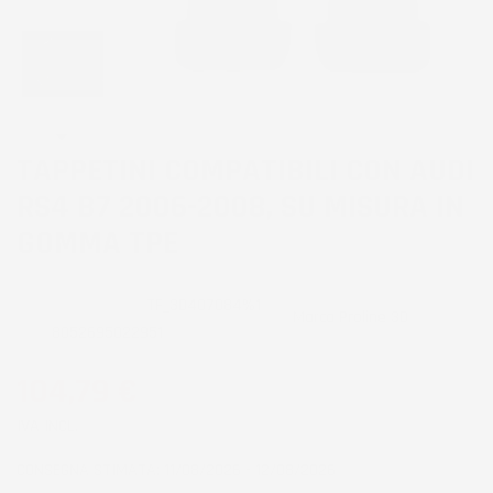
TAPPETINI COMPATIBILI CON AUDI
RS4 B7 2006-2008, SU MISURA IN
GOMMA TPE
CODICE PRODOTTO:
TF_3D407084%1
Marca
Proline 3D
EAN:
8052695022951
104,79 €
IVA INCL.
CONSEGNA STIMATA: 11/08/2026 - 12/08/2026