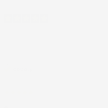
Eccellente
4,7
/5
43.853
recensioni
Il totale delle recensioni indicate include la somma di:
Recensioni Feedaty
185
Recensioni Ebay
43668
Le nostre recensioni a 4 e 5 stelle.
Clicca qui per leggerle tutte >
Precedente
Successivo
5 Giorni Fa
Spedizione veloce Tappetini top