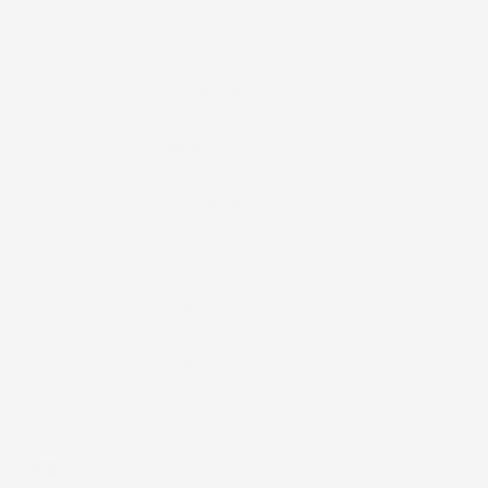
Fissaggio
Si
Bordo
Fino A 7cm
Colore
Nero
Marchio
IMJ-Global
Brand
ProLine
Compatibilità
Audi RS4 B7
Paese Di
Polonia
Produzione
Commenti (0)