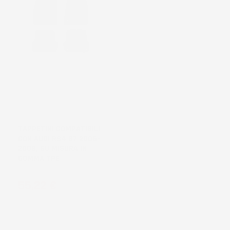
TAPPETINI COMPATIBILI
CON AUDI RS4 B7 2006-
2008, SU MISURA IN
GOMMA TPE
Prezzo
55,22 €