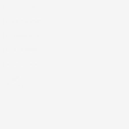
IL TUO ACCOUNT

LA NOSTRA AZIENDA

ACCESSORI AUTO

CASA E GIARDINO

INFORMAZIONI NEGOZIO
4,7
/5
43.853
Il totale delle recensioni indicate include la somma di:
Recensioni Feedaty
185