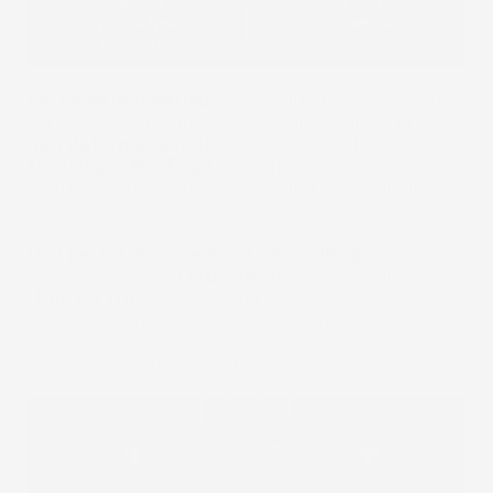
Rinforzo innovativo:
I bordi più alti sul mercato,
appositamente sagomati ed irrigiditi in modo da
non deformarsi mai
. Il design unico della
tecnologia MaxEdge
fa sì che i tappetini si
adattino perfettamente alle pareti del pianale.
Una perfetta protezione contro lo sporco:
I
tappetini per auto
Pro
Line
hanno i bordi più alti
(
fino a 7 cm
), garantiscono che la sporcizia
accumulata all'interno del tappetino non fuoriesca.
Grazie a questo la tua auto sarà sempre protetta
da elementi indesiderati.