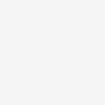
Design:
Moderno e originale, rinnoverà la tua auto.
Misurato a laser:
garanzia di un'adattabilità
perfetta.
Superficie antiscivolo:
sicurezza e comfort
ottimale nella guida.
Bottoni di fissaggio:
garantiscono stabilità del
tappetino e maggiore sicurezza.
Miglior prezzo:
Il rapporto qualità/prezzo è il
migliore sul mercato. Tappetini con una qualità
simile sono venduti a prezzi indiscutibilmente
superiori.
Una perfetta protezione contro lo sporco - I
tappetini per auto
Pro
Line
hanno i bordi più alti -
fino a
7 cm
, garantiscono che la sporcizia
accumulata all'interno del tappetino non fuoriesca.
Grazie a questo la tua auto sarà
sempre protetta
da elementi indesiderati.