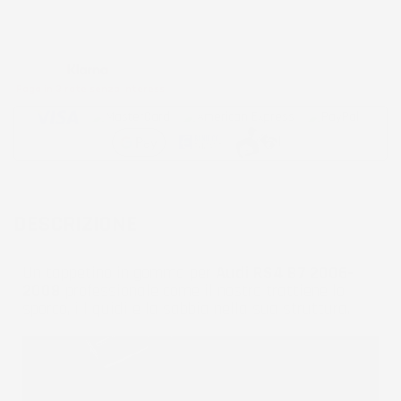
Metodi di pagamento accettati:
Paga in 3 rate senza interessi
DESCRIZIONE
Un tappetino in gomma per
Audi RS4 B7 2006-
2008
professionale come il nostro trattiene lo
sporco, i liquidi e la sabbia nella sua struttura.