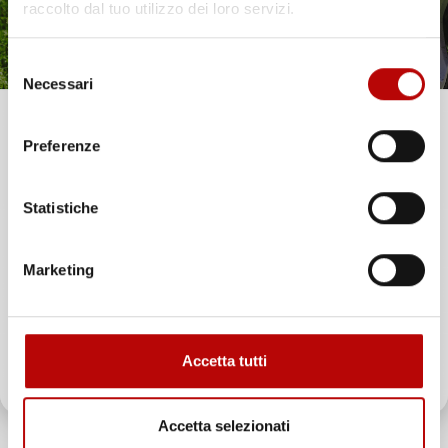
raccolto dal tuo utilizzo dei loro servizi.
Selezione
Necessari
del
consenso
Unisciti alla nostra community e ricevi in anteprima
Preferenze
offerte esclusive, novità e consigli!
Statistiche
Email
Marketing
ATTIVA LO SCONTO!
Accetta tutti
Oltre 2000 clienti già iscritti.
Accetta selezionati