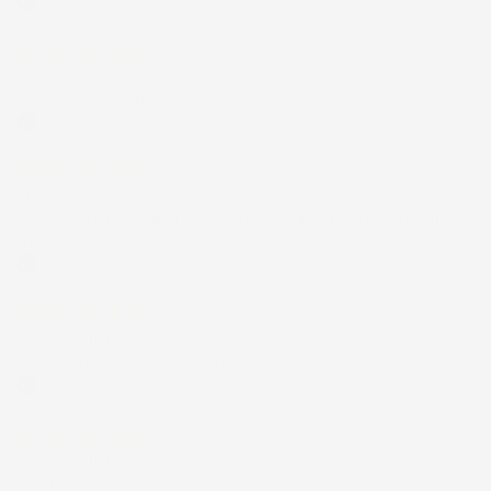
Acquirente verificato
7 Giorni Fa
Merce ok e spedizione veloce complimenti.
Acquirente verificato
21 Luglio 2026
Non ho fatto in tempo ad ordinare che già stavo usando quello
che avevo acquistato
Acquirente verificato
17 Luglio 2026
Tutto bene. Venditore da consigliare
Acquirente verificato
15 Luglio 2026
Tutto ok