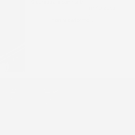
Sicurezza e comfort:
progettati con la mas
materiale ulteriormente
rinforzato
, al fis
struttura interna antiscivolo. Il materiale n
tempo e
non si deforma
verso l'interno, ga
comfort allo stesso tempo.