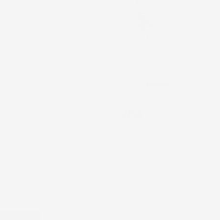
Gratis
Assistenza
Paga in 3 rate
Metodi di pagamento accettati:
Paga in 3 rate senza interessi
rofessionale come il nostro trattiene lo sporco, i liquidi e