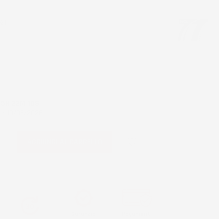
%1
O
5H 22M 9S
 - 10/08/2026
favorite_border
AGGIUNGI AL CARRELLO
Garanzia
Pagamenti