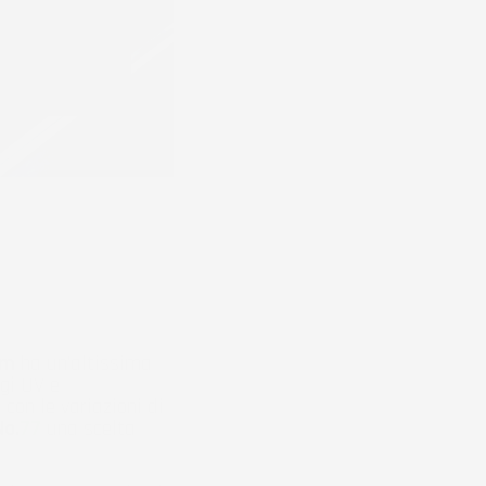
um
ha un'altissima
ggi UV e
 con le variazioni di
o.
77
una scelta