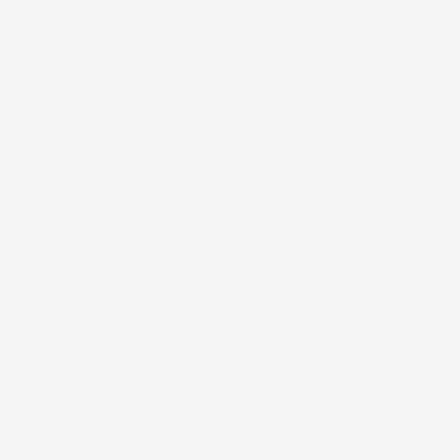
iali di altissima
iginale dalla
a auto.
à perfetta.
ottimale nella
 del tappetino e
il migliore sul
no venduti a prezzi