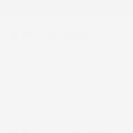
Chiamaci:
+39 393 803 8255
E-m
ACCESSORI AUTO
CASA E GIA
Home
Accessori Auto
Tappetini in gomma
Automobile