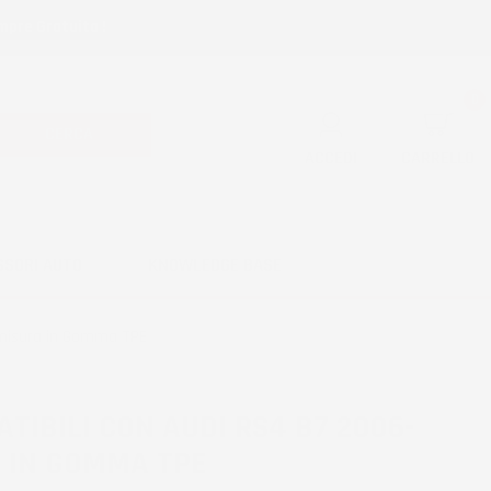
mpre Gratuita !
0
CERCA
ACCEDI
CARRELLO
SSORI AUTO
KNOWLEDGE BASE
 misura in Gomma TPE
TIBILI CON AUDI RS4 B7 2006-
A IN GOMMA TPE