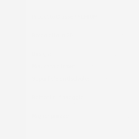
Prodotto Classe PREMIUM:
Creato con mater
qualità TPE.
Bordo alto in 3D:
protegge la tappezzeria or
fuoriuscita di acqua, fango e sporco.
Design:
Moderno e originale, rinnoverà la tu
Misurato a laser:
garanzia di un'adattabilit
Superficie antiscivolo:
sicurezza e comfort 
guida.
Bottoni di fissaggio:
garantiscono stabilità
maggiore sicurezza.
Miglior prezzo:
Il rapporto qualità/prezzo è 
mercato. Tappetini con una qualità simile so
indiscutibilmente superiori.