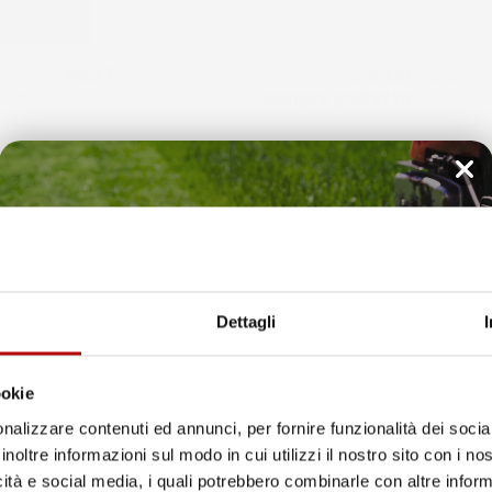
per auto
No.
77
hanno i bordi più alti - fino a
4 cm
, garanti
razie a questo la tua auto sarà
sempre protetta
da elemen
Il tuo 5% di benvenuto
è già pronto!
Dettagli
ookie
nalizzare contenuti ed annunci, per fornire funzionalità dei socia
inoltre informazioni sul modo in cui utilizzi il nostro sito con i n
icità e social media, i quali potrebbero combinarle con altre inform