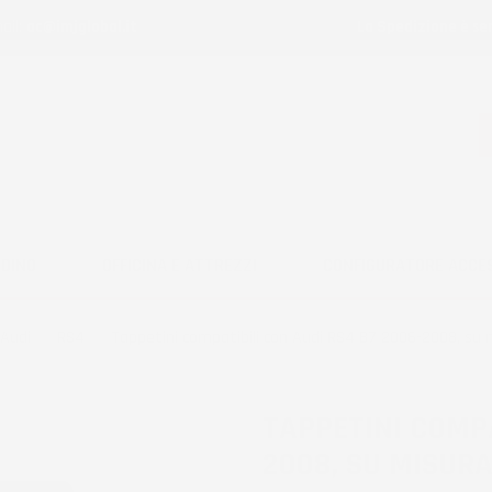
ail:
ac@imjglobal.it
La Spedizione è se
RDINO
OFFICINA E ATTREZZI
CONFIGURATORE ACCE
Audi
RS4
Tappetini compatibili con Audi RS4 B7 2006-2008, su
TAPPETINI COMPA
2008, SU MISUR