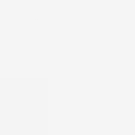
sima cura grazie al
saggio semplice e la
on si consuma nel
rantendo sicurezza e