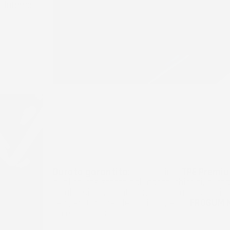
'interno
Durata garantita:
il materiale
TPE Premi
qualità, resistente agli agenti chimici, ai ra
all'abrasione, mantenendo la sua flessibilità
temperatura, rendendo i tappetini
FROGUM N
eccellente per anni.