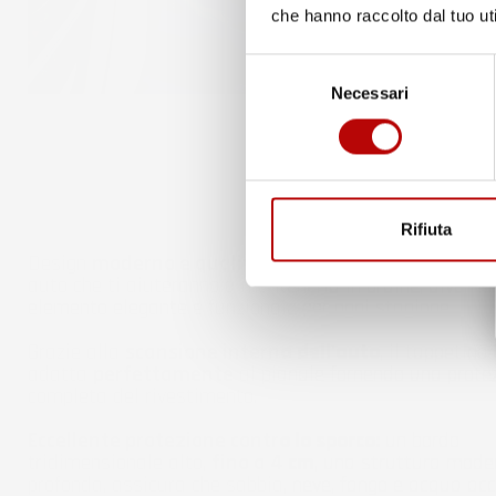
che hanno raccolto dal tuo uti
Selezione
Necessari
del
consenso
Rifiuta
Design
moderno e qualità premium:
un set di tappet
auto che ti aiuteranno a mantenerla in ordine, divent
elemento elegante e funzionale per ogni stagione.
Grazie alla
scansione interna dell'auto
, il tappetino
adatta
perfettamente
al pianale fornendo una prote
completa del rivestimento.
Eccellente protezione contro lo sporco:
un bordo
tridimensionale alto,
fino a 4 cm
, una struttura mode
profonda, assicura che sabbia, neve, fango e acqua ac