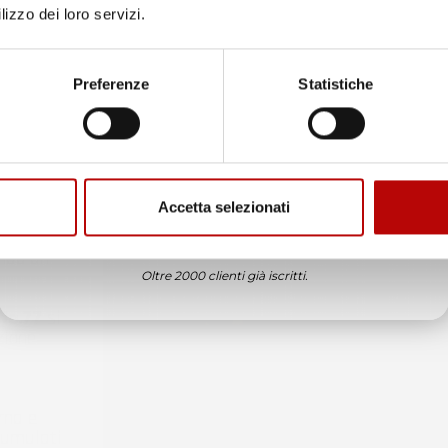
lizzo dei loro servizi.
Unisciti alla nostra community e ricevi in anteprima
offerte esclusive, novità e consigli!
Preferenze
Statistiche
Email
Accetta selezionati
ATTIVA LO SCONTO!
ini per
ando un
Oltre 2000 clienti già iscritti.
No.
77
si
zione
rna e
cumulati