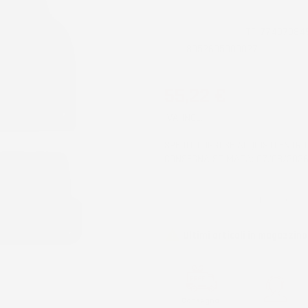
CODICE PRODOTTO:
TF_77407084
EAN:
8052695000027
55,22 €
IVA INCL.
SPEDITO OGGI SE ACQUISTI ENTR
CONSEGNA STIMATA: 07/08/2026
QUANTITÀ

Ultimi articoli in magazzino
Consegna