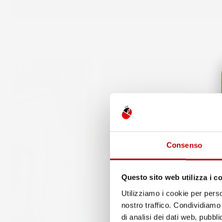
Una perfetta protezione contro lo sporco - I tappetini 
accumulata all'interno del tappetino non fuoriesca. G
Consenso
Questo sito web utilizza i c
Utilizziamo i cookie per perso
nostro traffico. Condividiamo 
di analisi dei dati web, pubbl