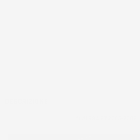
DESCRIZIONE
Un tappetino in gomma per
Audi RS4 B7 2006-2008
p
struttura.