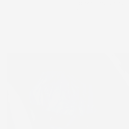
sul tappeto non macchino la tappezzeria, mantenendo l
della tua auto perfettamente pulito.