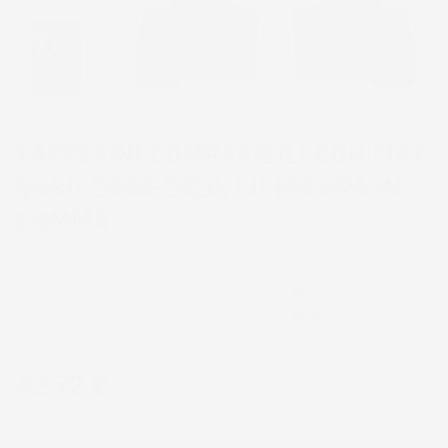
TAPPETINI COMPATIBILI CON FIAT
QUBO 2008-2020, SU MISURA IN
GOMMA
CODICE PRODOTTO:
TF_0637%2
42,72 €
IVA INCL.