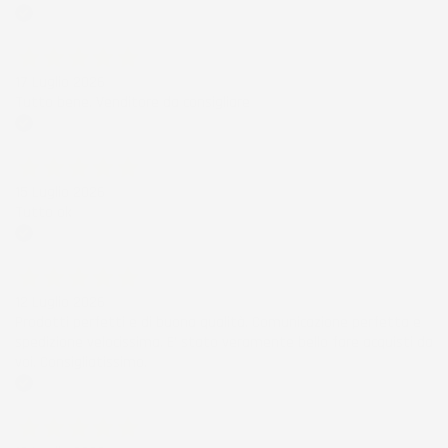
Acquirente verificato
17 Luglio 2026
Tutto bene. Venditore da consigliare
Acquirente verificato
15 Luglio 2026
Tutto ok
Acquirente verificato
12 Luglio 2026
Prodotti perfetti e di buona qualità. Comunicazione perfetta e
spedizione velocissima. E' stato veramente bello fare acquisti da
voi. Consigliatissimo.
Acquirente verificato