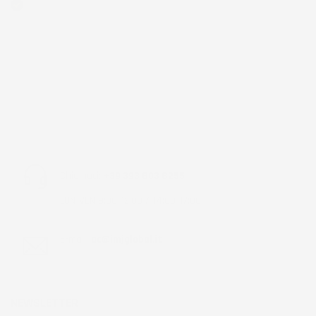
Acquirente verificato
Chiamaci:
+39 393 803 8255
LUN-VEN 9:00-12:00 / 14:00-17:00
E-mail:
ac@imjglobal.it
NEWSLETTER