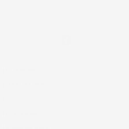
*Accetto i termini di utilizzo generali e la politica sulla
privacy.
Facebook
IL TUO ACCOUNT

LA NOSTRA AZIENDA

ACCESSORI AUTO

CASA E GIARDINO

INFORMAZIONI NEGOZIO