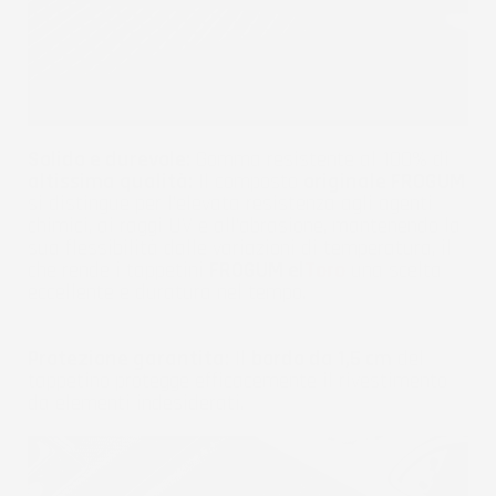
Solido e durevole:
Gomma resistente al 100% di
altissima qualità:
Il composto
originale FROGUM
si distingue per l'elevata resistenza agli agenti
chimici, ai raggi UV e all'abrasione, mantenendo la
sua flessibilità dalle variazioni di temperatura, il
che rende i tappetini
FROGUM el
Toro
una scelta
eccellente e duratura nel tempo.
Protezione garantita:
Il
bordo da 1,5 cm
del
tappetino protegge efficacemente il rivestimento
da elementi indesiderati.