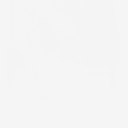
Sicuri ed affidabili:
I tappeti sono stati rinforzati
nelle aree più sensibili, rendendoli
solidi e facili
da applicare
, le linguette antiscivolo rendono i
tappeti
una scelta sicura
che non ti deluderà.