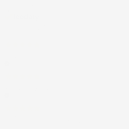
Recensioni Ebay
43668
Le nostre recensioni a 4 e 5 stelle.
Clicca qui per leggerle tutte >
Precedente
Successivo
6 Giorni Fa
Spedizione veloce Tappetini top
Acquirente verificato
30 Luglio 2026
Merce ok e spedizione veloce complimenti.
Acquirente verificato
21 Luglio 2026
Non ho fatto in tempo ad ordinare che già stavo usando quello
che avevo acquistato