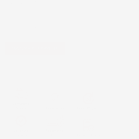
CONSEGNA STIMATA: 11/08/2026 - 12/08/2026
QUANTITÀ
AGGIUNGI AL CARRELLO
favorite_border
Consegna
Gratis
Assistenza
Reso 30 giorni
Garanzia
Pagamenti
Italiana
Sicuri
Paga in 3 rate