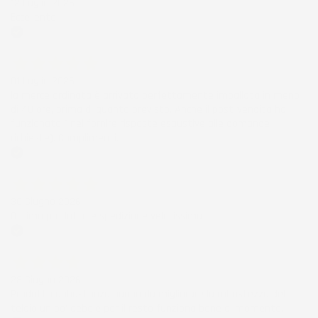
12 Luglio 2026
Eccellente
Acquirente verificato
01 Luglio 2026
la merce ordinata è arrivata perfettamente imballata in meno
di 48 ore, prima di quanto previsto. Anche il post-vendita ha
funzionato ( nel fornire risposte esaustive alle domande
richieste). Complimenti.
Acquirente verificato
30 Giugno 2026
Ottimo prodotto e spedizione velocissima
Acquirente verificato
28 Giugno 2026
Prodotto abbastanza buono da migliorare la robustezza del
telaio un po' debole per il resto funziona bene al momento.