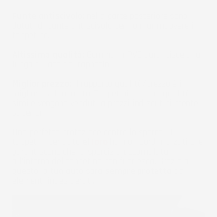
Punte antiscivolo:
nella parte posteriore sono
dotati di punte antiscivolo per non far muovere il
tappetino.
Altissima qualità:
Gomma in PVC garantisce una
lunga durata dei tappetini.
Miglior prezzo:
Il rapporto qualità/prezzo è il
migliore sul mercato. Tappetini con una qualità
simile vengono venduti a prezzi indiscutibilmente
superiori.
Una perfetta protezione contro lo sporco - I
tappetini per auto
el
Toro
hanno i bordi rialzati che
garantiscono che la sporcizia accumulata
all'interno del tappetino non fuoriesca. Grazie a
questo la tua auto sarà
sempre protetta
da
elementi indesiderati.