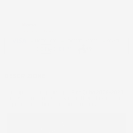
Metodi di pagamento accettati:
Paga in 3 rate senza interessi
DESCRIZIONE
Un tappetino in gomma per
Fiat Qubo 2008-2020
professionale come il nostro trattiene lo sporco, i
liquidi e la sabbia nella sua struttura.