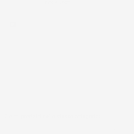
Bordo
Fino A 1,5cm
Commenti (0)
Ancora nessuna recensione da parte degli utenti.
3 altri prodotti della stessa categoria:
favorite_border
favorite_border