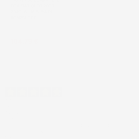
TAPPETINI COMPATIBILI
CON FIAT QUBO 2008-
2020, SU MISURA IN
GOMMA TPE
Combivan
Prezzo
104,79 €
Eccellente
4,7
/5
43.853
recensioni
Il totale delle recensioni indicate include la somma di:
Recensioni Feedaty
185