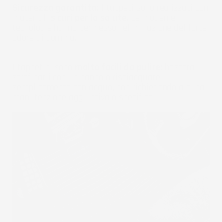
Sicurezza garantita:
I tappeti sono realizzati con
materiali
sicuri per la salute
. Le moderne
tecnologie hanno permesso l'eliminazione del forte
odore di gomma.
I tappetini sono
molto facili da pulire:
basterà
strofinarli con un panno o risciacquare
semplicemente con acqua, non richiedendo alcuna
manutenzione aggiuntiva o specifica.