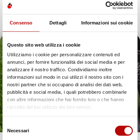
Consenso
Dettagli
Informazioni sui cookie
Questo sito web utilizza i cookie
Utilizziamo i cookie per personalizzare contenuti ed
annunci, per fornire funzionalità dei social media e per
Il tuo 5% di benvenuto
analizzare il nostro traffico. Condividiamo inoltre
informazioni sul modo in cui utilizzi il nostro sito con i
è già pronto!
nostri partner che si occupano di analisi dei dati web,
pubblicità e social media, i quali potrebbero combinarle
con altre informazioni che hai fornito loro o che hanno
raccolto dal tuo utilizzo dei loro servizi.
Selezione
Necessari
del
consenso