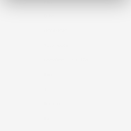
Marca
Fiat
Modello
Qubo
Anno
(2008-2020)
Tipo Veicolo
Automobile
Note
Combivan, 1° E 2° Fila
Colore
Nero
Pezzi
4
Materiale
Gomma
Fissaggio
No