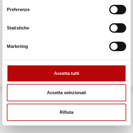
Unisciti alla nostra community e ricevi in anteprima
Preferenze
offerte esclusive, novità e consigli!
Statistiche
Email
Marketing
ATTIVA LO SCONTO!
Accetta tutti
Oltre 2000 clienti già iscritti.
Accetta selezionati
INFORMAZIONI AGGIUNTIVE
Rifiuta
Compatibilita
Fiat Qubo