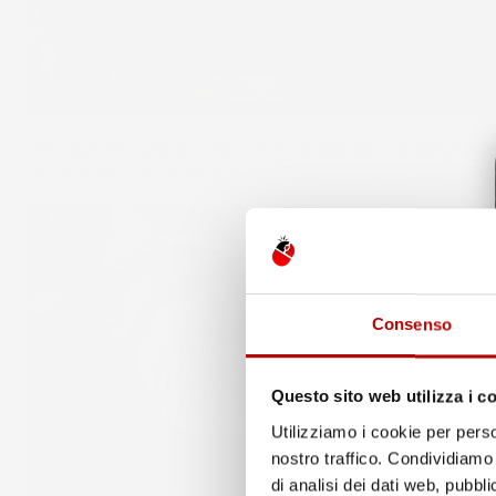
Una perfetta protezione contro lo sporco - Le vasche 
accumulata all'interno della vasca non fuoriesca. Gra
Consenso
Questo sito web utilizza i c
Utilizziamo i cookie per perso
nostro traffico. Condividiamo 
di analisi dei dati web, pubbl