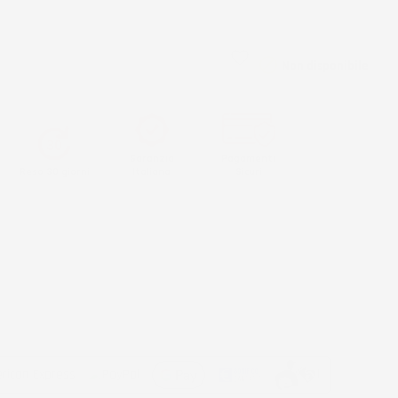
e per la spedizione.
favorite_border
AGGIUNGI AL CARRELLO

Non disponibile
Garanzia
Pagamenti
Reso 30 giorni
Italiana
Sicuri