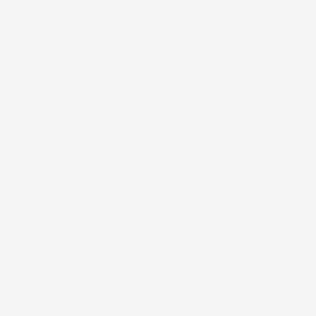
DESCRIZIONE
Una vasca in gomma per
Volkswagen Passat B7 201
nella sua struttura.