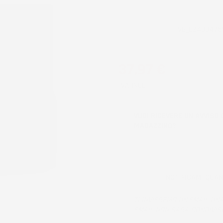
CODICE PRODOTTO:
VB_DZ403475
37,97 €
IVA INCL.
VUOI RICEVERE UN AVVISO 
MAGAZZINO?
NOTIFICAMI QUA
TI INVIEREMO UN'EMAIL UNA
EMAIL NON SARÀ CONDIVIS