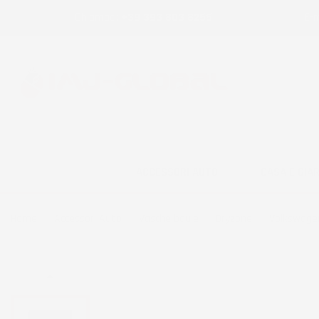
Chiamaci:
+39 393 803 8255
E-m
ACCESSORI AUTO
CASA E GIA
Home
Accessori Auto
Vasche baule
Dryzone
Volkswage
NON DISPONIBILE