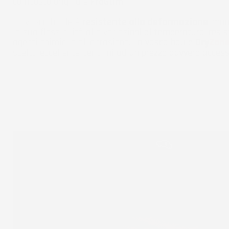
composto originale
FroGum
.
La vasca baule è
resistente alla deformazione
, ma
la sua flessibilità alle variazioni di temperatura, resis
agenti chimici e all'abrasione. La vasca baule
Dry
Zon
scelta eccellente per anni ad un prezzo davvero accessi