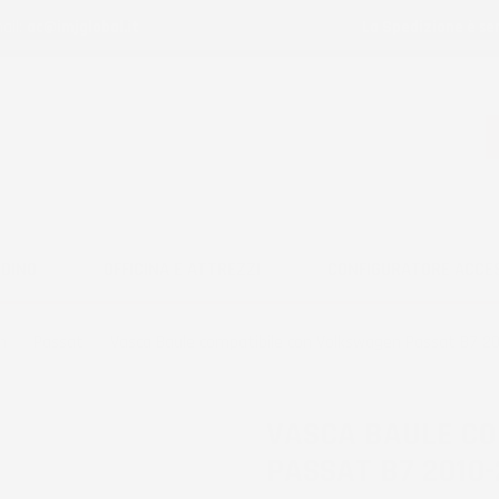
ail:
ac@imjglobal.it
La Spedizione è se
RDINO
OFFICINA E ATTREZZI
CONFIGURATORE ACCE
n
Passat
Vasca Baule compatibile con Volkswagen Passat B7 2
VASCA BAULE C
PASSAT B7 2010-