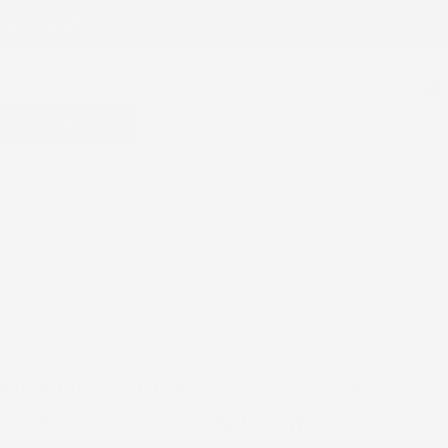
mpre Gratuita !
0
CERCA
ACCEDI
CARRELLO
SSORI AUTO
KNOWLEDGE BASE
010-2014, su misura in Gomma TPE
OMPATIBILE CON VOLKSWAGEN
2014, SU MISURA IN GOMMA TPE