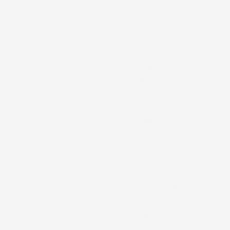
Prodotto esaurito, non disponibil
QUANTITÀ
Consegna
Gratis
Assistenza
Paga in 3 rate
Metodi di pagamento accettati:
Paga in 3 rate senza interessi