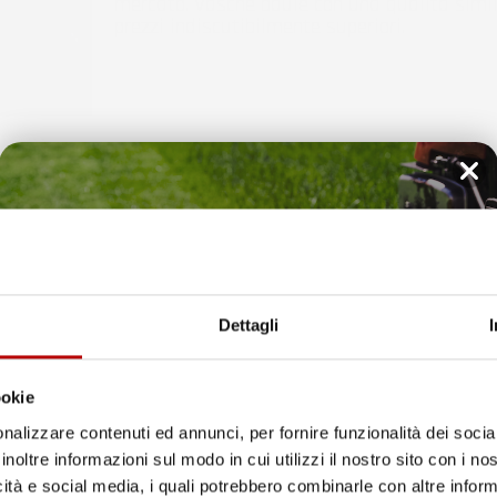
mercato. Vasche baule con una qualità simi
prezzi indiscutibilmente superiori.
baule per auto
Dry
Zone
hanno bordi che garantiscono che la
zie a questo la tua auto sarà
sempre protetta
da element
Il tuo 5% di benvenuto
è già pronto!
Dettagli
ookie
nalizzare contenuti ed annunci, per fornire funzionalità dei socia
inoltre informazioni sul modo in cui utilizzi il nostro sito con i n
icità e social media, i quali potrebbero combinarle con altre inform