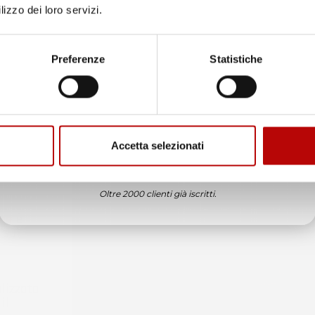
lizzo dei loro servizi.
Unisciti alla nostra community e ricevi in anteprima
offerte esclusive, novità e consigli!
Preferenze
Statistiche
Email
Accetta selezionati
ATTIVA LO SCONTO!
Oltre 2000 clienti già iscritti.
ne
è
 sul
alizzata
il