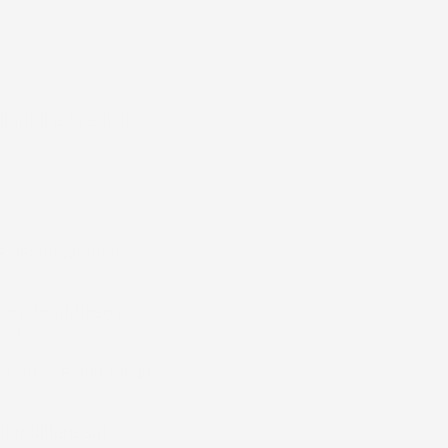
liquidi e la sabbia
e del bagagliaio
ore fastidioso di
sa.
rantisce una lunga
il migliore sul