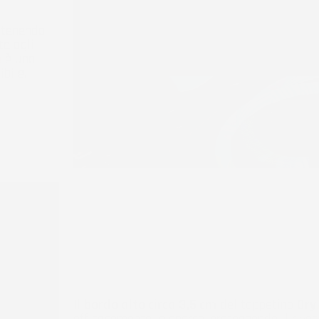
ntenendo
te agli
e
è una
bile.
Il
bordo alto circa 3,5 cm
del tappetino
Dry