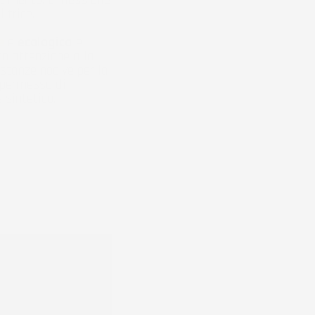
imento. E' flessibile
itrice.
e
è
ecologica
e
n attenzione alla
stanze nocive per la
a permesso di
 sintetico.