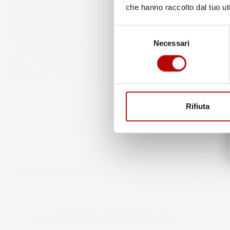
che hanno raccolto dal tuo uti
Selezione
Necessari
del
consenso
Rifiuta
Soluzioni funzionali e pratiche - La vasca baule
Dry
Zo
leggera ed antiscivolo
, grazie a questo rimane salda
pavimento, mantenendo il bagagliaio pulito e in ordine
applicandosi con facilità.
Materiale
durevole
e
resistente:
la vasca baule è re
con
materiale TPE di altissima qualità
, prodotto con 