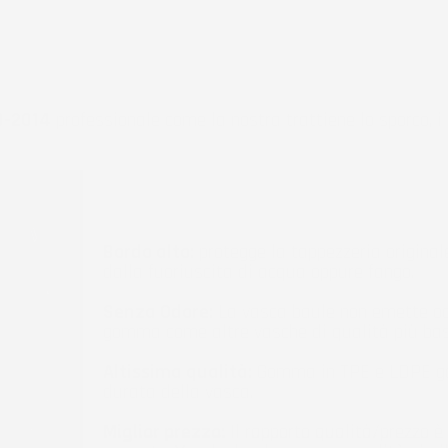
0-2014
professionale come la nostra trattiene lo sporco, i 
Bordo alto:
protegge la tappezzeria original
dalla fuoriuscita di acqua oppure fango.
Senza Odore:
La vasca baule non emette od
gomma come altre vasche di qualità più bas
Altissima qualità:
Gomma in TPE e LDPE ga
durata della vasca.
Miglior prezzo:
Il rapporto qualità/prezzo è 