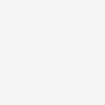
efficacemente lo sporco, proteggendo il rivest
e
facile da pulire
, ad esempio con un idropul
Sicuro ed inodore
- La vasca baule
Dry
Zon
realizzata con
materiali riciclati al 100%
co
sicurezza dei nostri clienti.
Non contiene
so
salute. L'utilizzo di tecnologie innovative h
eliminare l'odore sgradevole
del materiale