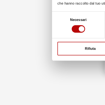
che hanno raccolto dal tuo uti
Selezione
Necessari
del
consenso
Soluzioni funzionali e pratiche - La vasca baule
Dry
Zo
leggera ed antiscivolo
, grazie a questo rimane salda
pavimento, mantenendo il bagagliaio pulito e in ordine
applicandosi con facilità.
Rifiuta
Materiale
durevole
e
resistente:
la vasca baule è re
con
materiale TPE di altissima qualità
, prodotto con 
composto originale
FroGum
.
La vasca baule è
resistente alla deformazione
, ma
la sua flessibilità alle variazioni di temperatura, resis
agenti chimici e all'abrasione. La vasca baule
Dry
Zon
scelta eccellente per anni ad un prezzo davvero accessi