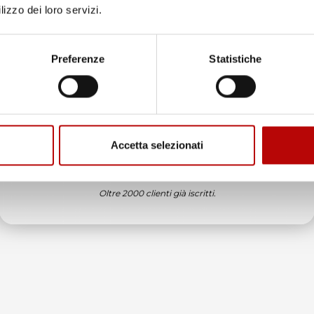
lizzo dei loro servizi.
Unisciti alla nostra community e ricevi in anteprima
offerte esclusive, novità e consigli!
Preferenze
Statistiche
Email
ne
è
 sul
Accetta selezionati
ATTIVA LO SCONTO!
alizzata
il
Oltre 2000 clienti già iscritti.
ntenendo
te agli
e
è una
bile.