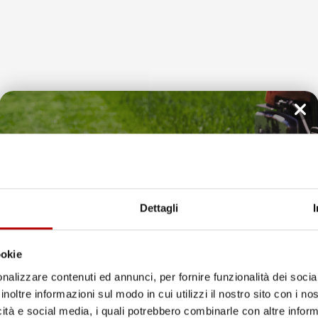
Il tuo 5% di benvenuto
è già pronto!
Dettagli
ookie
nalizzare contenuti ed annunci, per fornire funzionalità dei socia
inoltre informazioni sul modo in cui utilizzi il nostro sito con i n
icità e social media, i quali potrebbero combinarle con altre inform