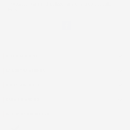
*Accetto i termini di utilizzo generali e la politica sulla
privacy.
Facebook
IL TUO ACCOUNT

LA NOSTRA AZIENDA

ACCESSORI AUTO

CASA E GIARDINO

INFORMAZIONI NEGOZIO