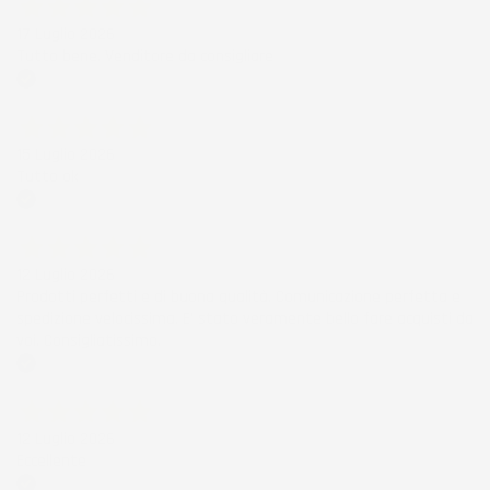
17 Luglio 2026
Tutto bene. Venditore da consigliare
Acquirente verificato
15 Luglio 2026
Tutto ok
Acquirente verificato
12 Luglio 2026
Prodotti perfetti e di buona qualità. Comunicazione perfetta e
spedizione velocissima. E' stato veramente bello fare acquisti da
voi. Consigliatissimo.
Acquirente verificato
12 Luglio 2026
Eccellente