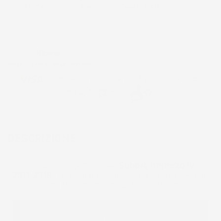
Italiana
Sicuri
Paga in 3 rate
Metodi di pagamento accettati:
Paga in 3 rate senza interessi
DESCRIZIONE
Un tappetino in gomma per
Subaru Impreza IV
2011-2016
professionale come il nostro trattiene lo
sporco, i liquidi e la sabbia nella sua struttura.