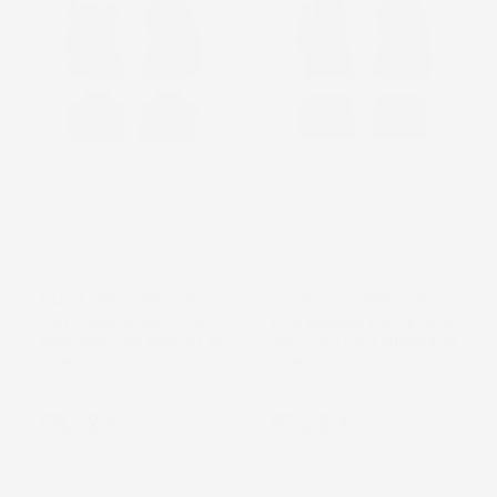
NON
DISPONIBILE
TAPPETINI COMPATIBILI
TAPPETINI COMPATIBILI
CON SUBARU IMPREZA IV
CON SUBARU IMPREZA III
2011-2016, SU MISURA IN
2007-2011, SU MISURA IN
GOMMA TPE
GOMMA TPE
Prezzo
Prezzo
55,22 €
55,22 €
favorite_border
favorite_border