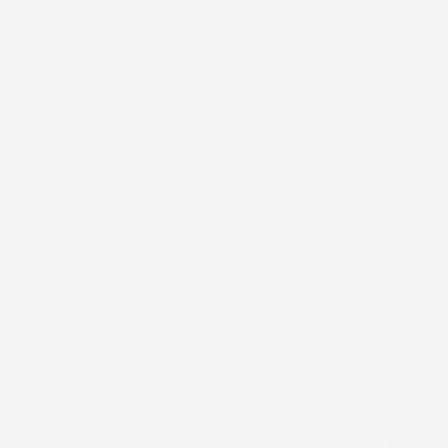
Solido e durevole:
Gomma resistente al 100% di
altissima qualità:
Il composto
originale FROGUM
si distingue per l'elevata resistenza agli agenti
chimici, ai raggi UV e all'abrasione, mantenendo la
sua flessibilità dalle variazioni di temperatura, il
che rende i tappetini
FROGUM el
Toro
una scelta
eccellente e duratura nel tempo.
Protezione garantita:
Il
bordo da 1,5 cm
del
tappetino protegge efficacemente il rivestimento
da elementi indesiderati.