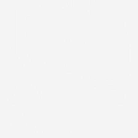
Sicuri ed affidabili:
I tappeti sono stati rinforzati
nelle aree più sensibili, rendendoli
solidi e facili
da applicare
, le linguette antiscivolo rendono i
tappeti
una scelta sicura
che non ti deluderà.