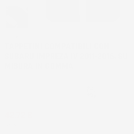
TAPPETINI COMPATIBILI CON
SUBARU IMPREZA IV 2011-2016, SU
MISURA IN GOMMA
CODICE PRODOTTO:
TF_0891%3
EAN:
8052695022494
42,72 €
IVA INCL.