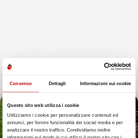
Consenso
Dettagli
Informazioni sui cookie
Questo sito web utilizza i cookie
INFORMAZIONI AGGIUNTIVE
Utilizziamo i cookie per personalizzare contenuti ed
annunci, per fornire funzionalità dei social media e per
Il tuo 5% di benvenuto
analizzare il nostro traffico. Condividiamo inoltre
Compatibilita
Subaru Impreza IV
informazioni sul modo in cui utilizzi il nostro sito con i