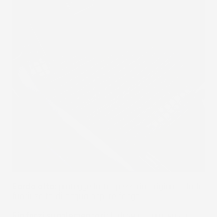
Bordo alto:
protegge la tappezzeria originale dalla
fuoriuscita di acqua oppure fango.
Rinforzi supplementari:
li dove più propensi a