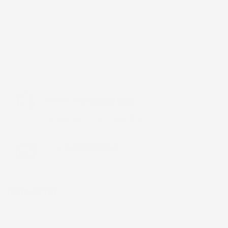
Chiamaci:
+39 393 803 8255
LUN-VEN 9:00-12:00 / 14:00-17:00
E-mail:
ac@imjglobal.it
NEWSLETTER