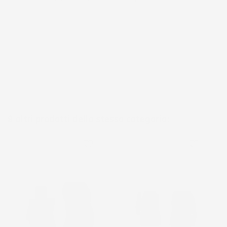
8 altri prodotti della stessa categoria:
favorite_border
favorite_border