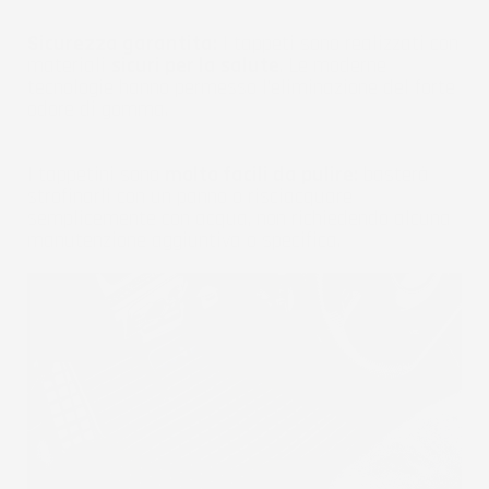
Sicurezza garantita:
I tappeti sono realizzati con
materiali
sicuri per la salute
. Le moderne
tecnologie hanno permesso l'eliminazione del forte
odore di gomma.
I tappetini sono
molto facili da pulire:
basterà
strofinarli con un panno o risciacquare
semplicemente con acqua, non richiedendo alcuna
manutenzione aggiuntiva o specifica.