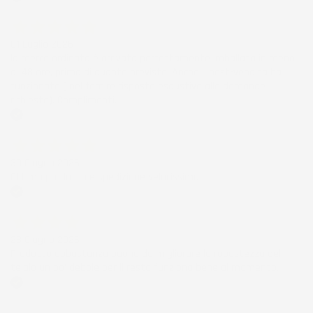
Acquirente verificato
01 Luglio 2026
la merce ordinata è arrivata perfettamente imballata in meno
di 48 ore, prima di quanto previsto. Anche il post-vendita ha
funzionato ( nel fornire risposte esaustive alle domande
richieste). Complimenti.
Acquirente verificato
30 Giugno 2026
Ottimo prodotto e spedizione velocissima
Acquirente verificato
28 Giugno 2026
Prodotto abbastanza buono da migliorare la robustezza del
telaio un po' debole per il resto funziona bene al momento.
Acquirente verificato