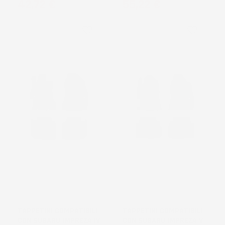
Prezzo
Prezzo
42,72 €
55,22 €
favorite_border
favorite_border
NON
NON
DISPONIBILE
DISPONIBILE
TAPPETINI COMPATIBILI
TAPPETINI COMPATIBILI
CON SUBARU IMPREZA IV
CON SUBARU IMPREZA V