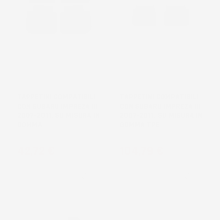
NON
DISPONIBILE
TAPPETINI COMPATIBILI
TAPPETINI COMPATIBILI
CON SUBARU IMPREZA III
CON SUBARU IMPREZA III
2007-2011, SU MISURA IN
2007-2011, SU MISURA IN
GOMMA
GOMMA TPE
Prezzo
Prezzo
42,72 €
104,79 €
favorite_border
favorite_border