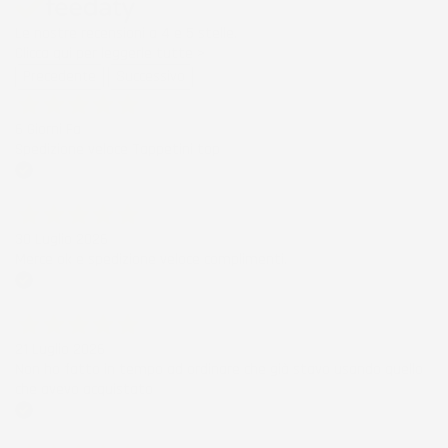
Le nostre recensioni a 4 e 5 stelle.
Clicca qui per leggerle tutte >
Precedente
Successivo
6 Giorni Fa
Spedizione veloce Tappetini top
Acquirente verificato
30 Luglio 2026
Merce ok e spedizione veloce complimenti.
Acquirente verificato
21 Luglio 2026
Non ho fatto in tempo ad ordinare che già stavo usando quello
che avevo acquistato
Acquirente verificato