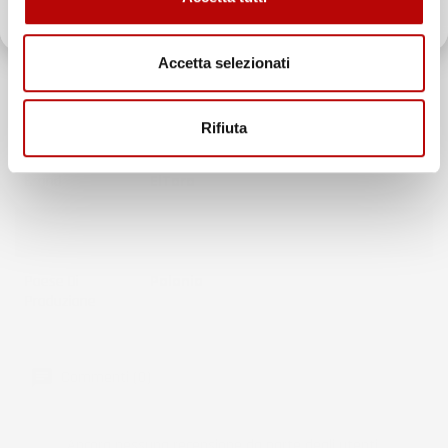
Oltre 2000 clienti già iscritti.
Bordo
Fino A 1,5cm
Accetta selezionati
Colore
Nero
Rifiuta
Marchio
IMJ-Global
Brand
ElToro
Compatibilità
Subaru Impreza IV
Paese Di
Polonia
Produzione
Commenti (0)
Ancora nessuna recensione da parte degli utenti.