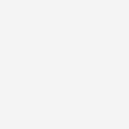
2011-2016, SU MISURA IN
2016-2023, SU MISURA
GOMMA TPE
IN GOMMA TPE
Prezzo
Prezzo
104,79 €
104,79 €
Eccellente
4,7
/5
43.853
recensioni
Il totale delle recensioni indicate include la somma di:
Recensioni Feedaty
185
Recensioni Ebay
43668