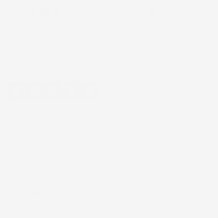
Prezzo
Prezzo
104,79 €
42,72 €
Eccellente
4,7
/5
43.853
recensioni
Il totale delle recensioni indicate include la somma di:
Recensioni Feedaty
185
Recensioni Ebay
43668
Le nostre recensioni a 4 e 5 stelle.
Clicca qui per leggerle tutte >