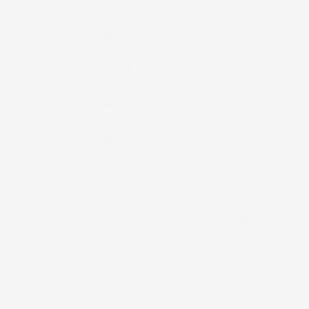
Materiale
Gomma
Fissaggio
No
Bordo
Fino A 1,5cm
Colore
Nero
Marchio
IMJ-Global
Brand
ElToro
Compatibilità
✔️ Compatibili Con SEAT Toledo II
1998-2005 | Tipo Auto: Combivan
Paese Di
Polonia
Produzione
Note
Combivan, 1° Fila