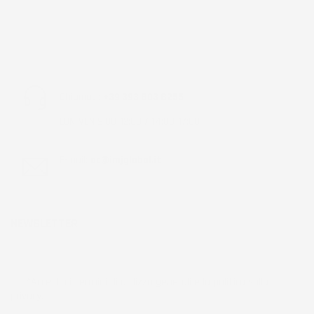
Chiamaci:
+39 393 803 8255
LUN-VEN 9:00-12:00 / 14:00-17:00
E-mail:
ac@imjglobal.it
NEWSLETTER
*Accetto i termini di utilizzo generali e la politica sulla
privacy.