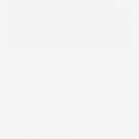
Solido e durevole:
Gomma resistente al 100% di
altissima qualità:
Il composto
originale FROGUM
si distingue per l'elevata resistenza agli agenti
chimici, ai raggi UV e all'abrasione, mantenendo la
sua flessibilità dalle variazioni di temperatura, il
che rende i tappetini
FROGUM el
Toro
una scelta
eccellente e duratura nel tempo.
Protezione garantita:
Il
bordo da 1,5 cm
del
tappetino protegge efficacemente il rivestimento
da elementi indesiderati.