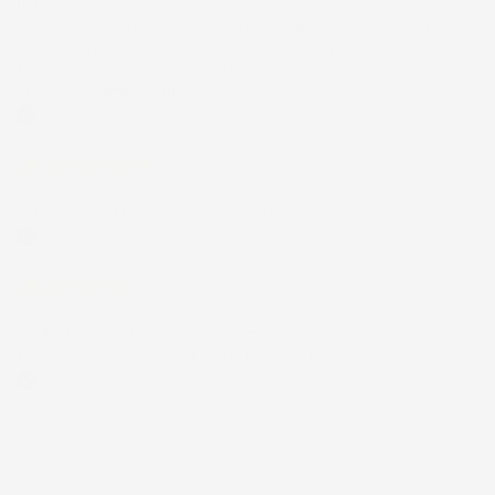
01 Luglio 2026
la merce ordinata è arrivata perfettamente imballata in meno
di 48 ore, prima di quanto previsto. Anche il post-vendita ha
funzionato ( nel fornire risposte esaustive alle domande
richieste). Complimenti.
Acquirente verificato
30 Giugno 2026
Ottimo prodotto e spedizione velocissima
Acquirente verificato
28 Giugno 2026
Prodotto abbastanza buono da migliorare la robustezza del
telaio un po' debole per il resto funziona bene al momento.
Acquirente verificato