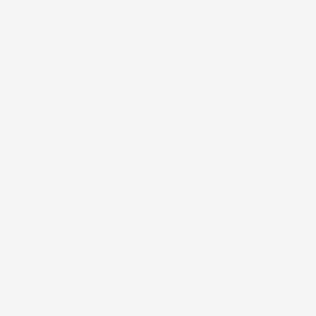
Rinforzi supplementari:
li dove più propensi a
consumarsi.
Punte antiscivolo:
nella parte posteriore sono
dotati di punte antiscivolo per non far muovere il
tappetino.
Altissima qualità:
Gomma in PVC garantisce una
lunga durata dei tappetini.
Miglior prezzo:
Il rapporto qualità/prezzo è il
migliore sul mercato. Tappetini con una qualità
simile vengono venduti a prezzi indiscutibilmente
superiori.
Una perfetta protezione contro lo sporco - I
tappetini per auto
el
Toro
hanno i bordi rialzati che
garantiscono che la sporcizia accumulata
all'interno del tappetino non fuoriesca. Grazie a
questo la tua auto sarà
sempre protetta
da
elementi indesiderati.