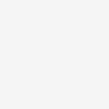
Acquirente verificato
15 Luglio 2026
Tutto ok
Acquirente verificato
12 Luglio 2026
Prodotti perfetti e di buona qualità. Comunicazione perfetta e
spedizione velocissima. E' stato veramente bello fare acquisti da
voi. Consigliatissimo.
Acquirente verificato
12 Luglio 2026
Eccellente
Acquirente verificato