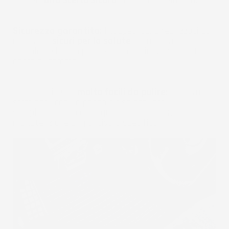
tappeti
una scelta sicura
che non ti deluderà.
Sicurezza garantita:
I tappeti sono realizzati con
materiali
sicuri per la salute
. Le moderne
tecnologie hanno permesso l'eliminazione del forte
odore di gomma.
I tappetini sono
molto facili da pulire:
basterà
strofinarli con un panno o risciacquare
semplicemente con acqua, non richiedendo alcuna
manutenzione aggiuntiva o specifica.