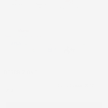
Garanzia
Pagamenti
Italiana
Sicuri
Paga in 3 rate
Metodi di pagamento accettati:
Paga in 3 rate senza interessi
DESCRIZIONE
Un tappetino in gomma per
Dacia Dokker 2012-
2021
professionale come il nostro trattiene lo
sporco, i liquidi e la sabbia nella sua struttura.