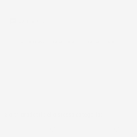
Commenti (0)
Ancora nessuna recensione da parte degli utenti.
2 altri prodotti della stessa categoria:
favorite_border
favorite_border