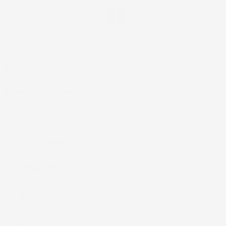
Facebook
IL TUO ACCOUNT

LA NOSTRA AZIENDA

ACCESSORI AUTO

CASA E GIARDINO

INFORMAZIONI NEGOZIO
4,7
/5