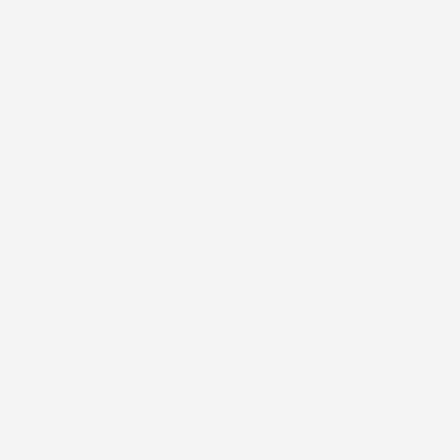
Precedente
Successivo
4 Giorni Fa
Spedizione veloce Tappetini top
Acquirente verificato
7 Giorni Fa
Merce ok e spedizione veloce complimenti.
Acquirente verificato
21 Luglio 2026
Non ho fatto in tempo ad ordinare che già stavo usando quello
che avevo acquistato
Acquirente verificato
17 Luglio 2026
Tutto bene. Venditore da consigliare