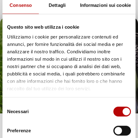
Consenso
Dettagli
Informazioni sui cookie
Questo sito web utilizza i cookie
Utilizziamo i cookie per personalizzare contenuti ed
annunci, per fornire funzionalità dei social media e per
Il tuo 5% di benvenuto
analizzare il nostro traffico. Condividiamo inoltre
informazioni sul modo in cui utilizzi il nostro sito con i
è già pronto!
nostri partner che si occupano di analisi dei dati web,
pubblicità e social media, i quali potrebbero combinarle
con altre informazioni che hai fornito loro o che hanno
raccolto dal tuo utilizzo dei loro servizi.
Selezione
Necessari
del
consenso
Unisciti alla nostra community e ricevi in anteprima
Preferenze
offerte esclusive, novità e consigli!