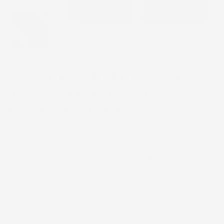
TAPPETINI COMPATIBILI CON
DACIA DOKKER 2012-2021, SU
MISURA IN GOMMA
CODICE PRODOTTO:
TF_542667%1
EAN:
8052695031625
33,72 €
IVA INCL.