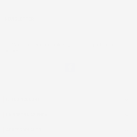
NEWSLETTER
*Accetto i termini di utilizzo generali e la politica sulla
privacy.
Facebook
IL TUO ACCOUNT

LA NOSTRA AZIENDA

ACCESSORI AUTO
