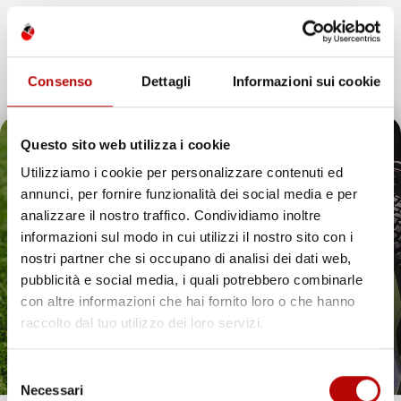
Marchio
IMJ-Global
Brand
ElToro
Consenso
Dettagli
Informazioni sui cookie
Compatibilità
Mercedes-Benz Classe C W206
Questo sito web utilizza i cookie
Paese Di
Polonia
Produzione
Utilizziamo i cookie per personalizzare contenuti ed
annunci, per fornire funzionalità dei social media e per
Il tuo 5% di benvenuto
analizzare il nostro traffico. Condividiamo inoltre
Commenti (0)
informazioni sul modo in cui utilizzi il nostro sito con i
è già pronto!
nostri partner che si occupano di analisi dei dati web,
pubblicità e social media, i quali potrebbero combinarle
Ancora nessuna recensione da parte degli utenti.
con altre informazioni che hai fornito loro o che hanno
raccolto dal tuo utilizzo dei loro servizi.
Selezione
Necessari
del