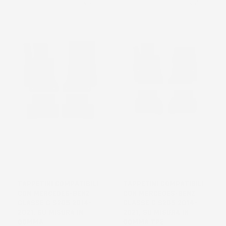
favorite_border
favorite_border
NON
DISPONIBILE
TAPPETINI COMPATIBILI
TAPPETINI COMPATIBILI
CON MERCEDES-BENZ
CON MERCEDES-BENZ
CLASSE C S205 2014-
CLASSE C S205 2014-
2021, SU MISURA IN
2021, SU MISURA IN
GOMMA
GOMMA TPE