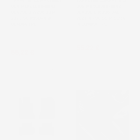
TAPPETINI COMPATIBILI
TAPPETINI COMPATIBILI
CON MERCEDES-BENZ
CON MERCEDES-BENZ
CLASSE C W205 2014-
CLASSE C W206 DAL
2021, SU MISURA IN
2021 IN POI, SU MISURA
GOMMA TPE
IN GOMMA TPE
Berlina, non compatibile con
Berlina
versione Coupé
Prezzo
55,22 €
Prezzo
55,22 €
favorite_border
favorite_border