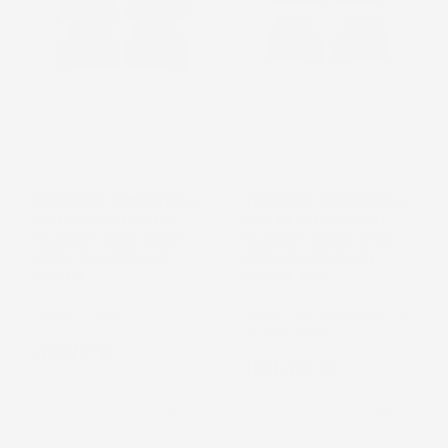
TAPPETINI COMPATIBILI
TAPPETINI COMPATIBILI
CON MERCEDES-BENZ
CON MERCEDES-BENZ
CLASSE C S203 2000-
CLASSE C W205 2014-
2007, SU MISURA IN
2021, SU MISURA IN
GOMMA
GOMMA TPE
Station Wagon
Berlina, non compatibile con
versione Coupé
Prezzo
42,72 €
Prezzo
104,79 €
favorite_border
favorite_border