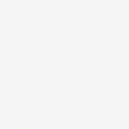
Acquirente verificato
12 Luglio 2026
Eccellente
Acquirente verificato
01 Luglio 2026
la merce ordinata è arrivata perfettamente imballata in meno
di 48 ore, prima di quanto previsto. Anche il post-vendita ha
funzionato ( nel fornire risposte esaustive alle domande
richieste). Complimenti.
Acquirente verificato
30 Giugno 2026
Ottimo prodotto e spedizione velocissima
Acquirente verificato