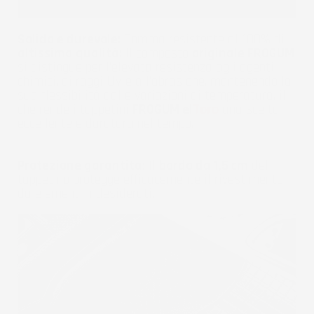
Solido e durevole:
Gomma resistente al 100% di
altissima qualità:
Il composto
originale FROGUM
si distingue per l'elevata resistenza agli agenti
chimici, ai raggi UV e all'abrasione, mantenendo la
sua flessibilità dalle variazioni di temperatura, il
che rende i tappetini
FROGUM el
Toro
una scelta
eccellente e duratura nel tempo.
Protezione garantita:
Il
bordo da 1,5 cm
del
tappetino protegge efficacemente il rivestimento
da elementi indesiderati.