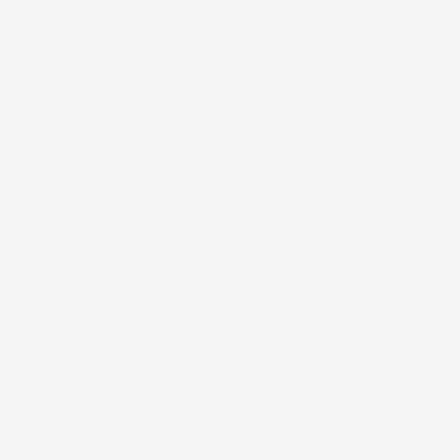
TAPPETINI COMPATIBILI
TAPPETINI COMPATIBILI
CON MERCEDES-BENZ
CON MERCEDES-BENZ
CLASSE C S204 2007-
CLASSE C W202 1993-
2014, SU MISURA IN
2001, SU MISURA IN
GOMMA TPE
GOMMA
Station Wagon
Berlina
Prezzo
Prezzo
55,22 €
42,72 €
favorite_border
favorite_border