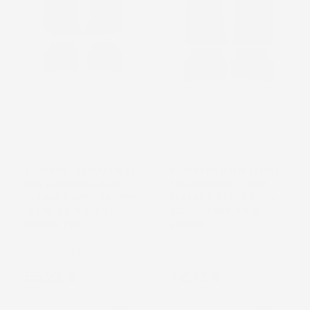
TAPPETINI COMPATIBILI
TAPPETINI COMPATIBILI
CON MERCEDES-BENZ
CON MERCEDES-BENZ
CLASSE C S206 DAL 2021
CLASSE C CL203 2000-
IN POI, SU MISURA IN
2007, SU MISURA IN
GOMMA TPE
GOMMA
Station Wagon
Coupé
Prezzo
Prezzo
55,22 €
42,72 €