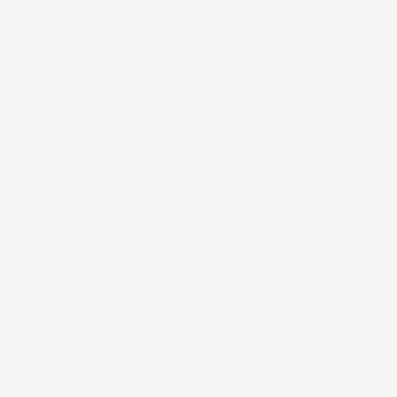
IVA INCL.
VUOI RICEVERE UN AVVISO QUANDO IL PRODOTTO È DI
NUOVO DISPONIBILE IN MAGAZZINO?
NOTIFICAMI QUANDO QUESTO PRODOTTO SARÀ
DI NUOVO DISPONIBILE
TI INVIEREMO UN'EMAIL UNA VOLTA CHE IL PRODOTTO
SARÀ DISPONIBILE. IL TUO INDIRIZZO EMAIL NON SARÀ
CONDIVISO CON NESSUN ALTRO.
Prodotto esaurito, non disponibile per la spedizione.
QUANTITÀ