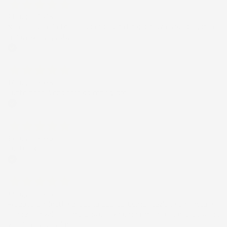
21 Luglio 2026
Non ho fatto in tempo ad ordinare che già stavo usando quello
che avevo acquistato
Acquirente verificato
17 Luglio 2026
Tutto bene. Venditore da consigliare
Acquirente verificato
15 Luglio 2026
Tutto ok
Acquirente verificato
12 Luglio 2026
Prodotti perfetti e di buona qualità. Comunicazione perfetta e
spedizione velocissima. E' stato veramente bello fare acquisti da
voi. Consigliatissimo.