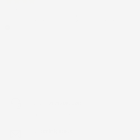
28 Giugno 2026
Prodotto abbastanza buono da migliorare la robustezza del
telaio un po' debole per il resto funziona bene al momento.
Acquirente verificato
Chiamaci:
+39 393 803 8255
LUN-VEN 9:00-12:00 / 14:00-17:00
E-mail:
ac@imjglobal.it