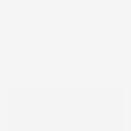
DESCRIZIONE
Un tappetino in gomma per
Mercedes-Benz
Classe C W206 dal 2021 in poi
professionale come
il nostro trattiene lo sporco, i liquidi e la sabbia
nella sua struttura.