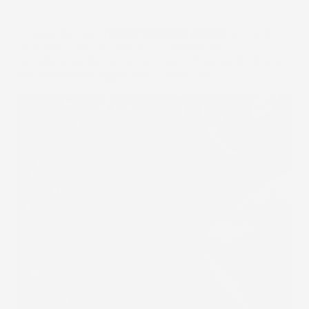
I tappetini sono
molto facili da pulire:
basterà
strofinarli con un panno o risciacquare
semplicemente con acqua, non richiedendo alcuna
manutenzione aggiuntiva o specifica.