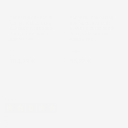
TAPPETINI COMPATIBILI
TAPPETINI COMPATIBILI
CON MERCEDES-BENZ
CON MERCEDES-BENZ
CLASSE C W203 2000-
CLASSE C CL203 2000-
2007, SU MISURA IN
2007, SU MISURA IN
GOMMA TPE
GOMMA TPE
Berlina
Coupé
Prezzo
Prezzo
104,79 €
55,22 €
Eccellente
4,7
/5
43.853