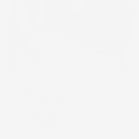
Sicuri ed affidabili:
I tappeti sono stati rinforzati
nelle aree più sensibili, rendendoli
solidi e facili
da applicare
, le linguette antiscivolo rendono i
tappeti
una scelta sicura
che non ti deluderà.
Sicurezza garantita:
I tappeti sono realizzati con
materiali
sicuri per la salute
. Le moderne
tecnologie hanno permesso l'eliminazione del forte
odore di gomma.