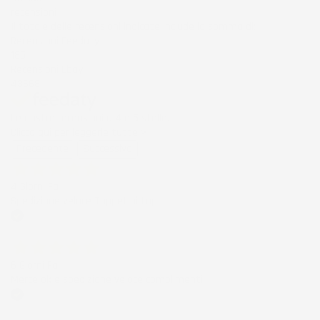
recensioni
Il totale delle recensioni indicate include la somma di:
Recensioni Feedaty
185
Recensioni Ebay
43668
Le nostre recensioni a 4 e 5 stelle.
Clicca qui per leggerle tutte >
Precedente
Successivo
4 Giorni Fa
Spedizione veloce Tappetini top
Acquirente verificato
6 Giorni Fa
Merce ok e spedizione veloce complimenti.
Acquirente verificato