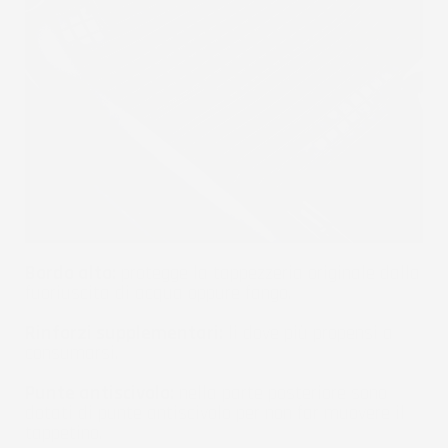
Bordo alto:
protegge la tappezzeria originale dalla
fuoriuscita di acqua oppure fango.
Rinforzi supplementari:
li dove più propensi a
consumarsi.
Punte antiscivolo:
nella parte posteriore sono
dotati di punte antiscivolo per non far muovere il
tappetino.