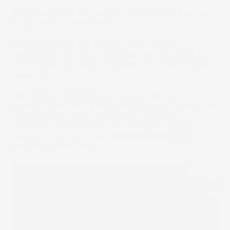
Altissima qualità:
Gomma in PVC garantisce una
lunga durata dei tappetini.
Miglior prezzo:
Il rapporto qualità/prezzo è il
migliore sul mercato. Tappetini con una qualità
simile vengono venduti a prezzi indiscutibilmente
superiori.
Una perfetta protezione contro lo sporco - I
tappetini per auto
el
Toro
hanno i bordi rialzati che
garantiscono che la sporcizia accumulata
all'interno del tappetino non fuoriesca. Grazie a
questo la tua auto sarà
sempre protetta
da
elementi indesiderati.