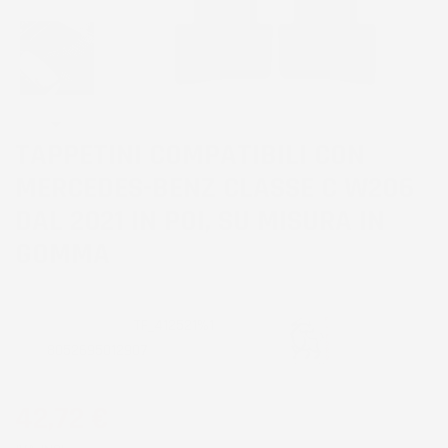
TAPPETINI COMPATIBILI CON
MERCEDES-BENZ CLASSE C W206
DAL 2021 IN POI, SU MISURA IN
GOMMA
CODICE PRODOTTO:
TF_412521%1
EAN:
8052695012907
42,72 €